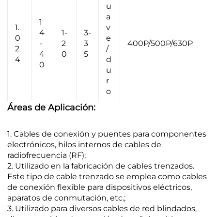
u
a
1
1.
v
4
1-
3-
0
e
-
2
3
400P/500P/630P
2
/
4
0
5
4
d
0
u
r
o
Áreas de Aplicación:
1. Cables de conexión y puentes para componentes
electrónicos, hilos internos de cables de
radiofrecuencia (RF);
2. Utilizado en la fabricación de cables trenzados.
Este tipo de cable trenzado se emplea como cables
de conexión flexible para dispositivos eléctricos,
aparatos de conmutación, etc.;
3. Utilizado para diversos cables de red blindados,