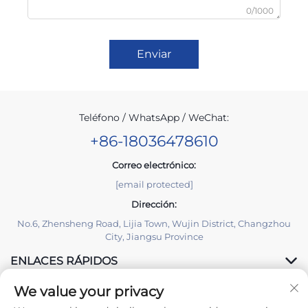
0/1000
Enviar
Teléfono / WhatsApp / WeChat:
+86-18036478610
Correo electrónico:
[email protected]
Dirección:
No.6, Zhensheng Road, Lijia Town, Wujin District, Changzhou
City, Jiangsu Province
ENLACES RÁPIDOS
We value your privacy
PRODUCTOS