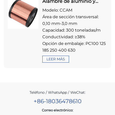
Alambre de aluminio y
magnesio revestido de
Modelo: CCAM
cobre (alambre CCAM)
Área de sección transversal:
0,10 mm-3,0 mm
Capacidad: 300 toneladas/m
Conductividad: ≥38%
Opción de embalaje: PC100 125
185 250 400 630
LEER MÁS
Teléfono / WhatsApp / WeChat:
+86-18036478610
Correo electrónico: