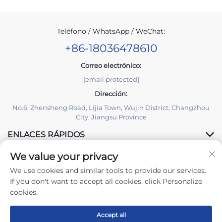
Teléfono / WhatsApp / WeChat:
+86-18036478610
Correo electrónico:
[email protected]
Dirección:
No.6, Zhensheng Road, Lijia Town, Wujin District, Changzhou
City, Jiangsu Province
ENLACES RÁPIDOS
We value your privacy
PRODUCTOS
We use cookies and similar tools to provide our services.
If you don't want to accept all cookies, click Personalize
cookies.
Accept all
Copyright © 2026 Changzhou Yuzisenhan Electronic Co.,Ltd.