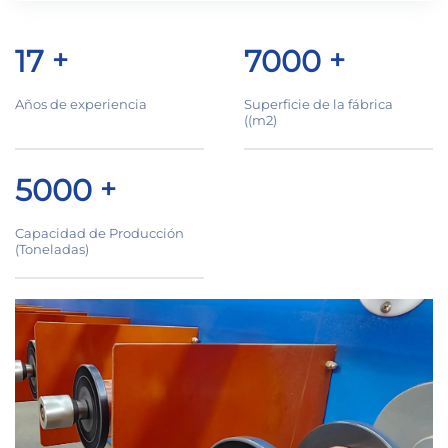
17
+
7000
+
Años de experiencia
Superficie de la fábrica
((m2)
5000
+
Capacidad de Producción
(Toneladas)