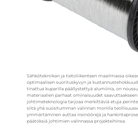
Sähkötekniikan ja tietoliikenteen maailmassa oikean
optimaalisen suorituskyvyn ja kustannustehokkuude
tinattua kuparilla päällystettyä alumiinia, on noussu
materiaalien parhaat ominaisuudet saavuttaakseen
johtimeteknologia tarjoaa merkittäviä etuja perintei
siitä yhä suositumman valinnan monilla teollisuusso
ymmärtäminen auttaa insinöörejä ja hankintaproses
päätöksiä johtimien valinnassa projekteihinsa.