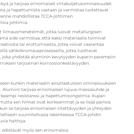
ykyä ja tarjoaa erinomaiset virtakuljetusominaisuudet.
ota ja hapettumista vastaan ja varmistaa luotettavat
rakenne mahdollistaa TCCA-johtimen
isia johtimia.
t liimausmenetelmät, jotka luovat metallurgisen
ämä side varmistaa, että kaksi materiaalia toimivat
atiosta tai erottumisesta, jotka voivat vaarantaa
eillä sähkökromausprosesseilla, jotka tuottavat
a, joka yhdistää alumiinin kevytyyden kuparin parempiin
kerroksen tarjoaman korroosionkestävyyden.
iseen kunkin materiaalin ainutlaatuisien ominaisuuksien
i. Alumiini tarjoaa erinomaisen lujuus-massasuhde ja
orkeampi resistanssi ja hapettumisongelmia. Kupari
utta sen hinnat ovat korkeammat ja se lisää painoa.
kun se tarjoaa erinomaisen liitettävyyden ja yhteyden
ellisesti suunnitellussa rakenteessa TCCA-johdin
via haittoja.
edistävät myös sen erinomaisia