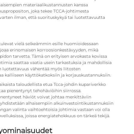
haisempien materiaalikustannusten kanssa
spropositon, joka tekee TCCA-johtimesta
arten ilman, että suorituskykyä tai luotettavuutta
 tulevat vielä selkeämmin esille huomioidessaan
arjoaa erinomaisen korroosionkestävyyden, mikä
idon tarvetta. Tämä on erityisen arvokasta kovissa
htimia saattaa vaatia usein tarkastuksia ja mahdollisia
en luotettavuus vähentää myös liitosten
 kalliiseen käyttökatkoksiin ja korjauskustannuksiin.
ikaista taloudellista etua
Tcca-johdin
kupariverkko
taa pienentynyt tehohäviöihin siirrossa.
nentyneet häviöt voivat johtaa merkittäviin
yhdistetään alhaisempiin alkuinvestointikustannuksiin
ngan valinta vaihtoehtoisia johtimia vastaan voi olla
ovelluksissa, joissa energiatehokkuus on tärkeä tekijä.
kyominaisuudet