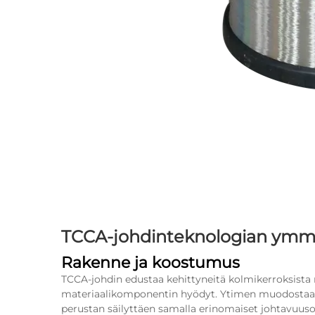
TCCA-johdinteknologian ym
Rakenne ja koostumus
TCCA-johdin edustaa kehittyneitä kolmikerroksista
materiaalikomponentin hyödyt. Ytimen muodostaa kev
perustan säilyttäen samalla erinomaiset johtavuus