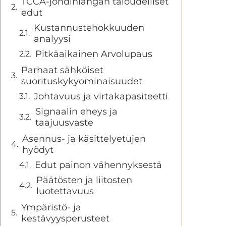
TCCA-johdinlangan taloudelliset
edut
Kustannustehokkuuden
analyysi
Pitkäaikainen Arvolupaus
Parhaat sähköiset
suorituskykyominaisuudet
Johtavuus ja virtakapasiteetti
Signaalin eheys ja
taajuusvaste
Asennus- ja käsittelyetujen
hyödyt
Edut painon vähennyksestä
Päätösten ja liitosten
luotettavuus
Ympäristö- ja
kestävyysperusteet