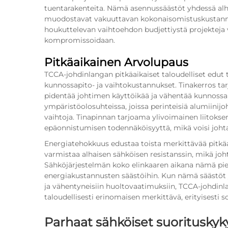
tuentarakenteita. Nämä asennussäästöt yhdessä al
muodostavat vakuuttavan kokonaisomistuskustannu
houkuttelevan vaihtoehdon budjettiystä projekteja v
kompromissoidaan.
Pitkäaikainen Arvolupaus
TCCA-johdinlangan pitkäaikaiset taloudelliset edut
kunnossapito- ja vaihtokustannukset. Tinakerros t
pidentää johtimen käyttöikää ja vähentää kunnossap
ympäristöolosuhteissa, joissa perinteisiä alumiinijo
vaihtoja. Tinapinnan tarjoama ylivoimainen liitoks
epäonnistumisen todennäköisyyttä, mikä voisi johtaa
Energiatehokkuus edustaa toista merkittävää pitkäa
varmistaa alhaisen sähköisen resistanssin, mikä joh
Sähköjärjestelmän koko elinkaaren aikana nämä pie
energiakustannusten säästöihin. Kun nämä säästöt 
ja vähentyneisiin huoltovaatimuksiin, TCCA-johdinla
taloudellisesti erinomaisen merkittävä, erityisesti s
Parhaat sähköiset suoritusky