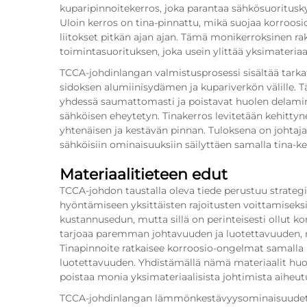
kuparipinnoitekerros, joka parantaa sähkösuoritusk
Uloin kerros on tina-pinnattu, mikä suojaa korroosi
liitokset pitkän ajan ajan. Tämä monikerroksinen 
toimintasuorituksen, joka usein ylittää yksimateriaal
TCCA-johdinlangan valmistusprosessi sisältää tarka
sidoksen alumiinisydämen ja kupariverkön välille. T
yhdessä saumattomasti ja poistavat huolen delamina
sähköisen eheytetyn. Tinakerros levitetään kehittyn
yhtenäisen ja kestävän pinnan. Tuloksena on johtaj
sähköisiin ominaisuuksiin säilyttäen samalla tina-
Materiaalitieteen edut
TCCA-johdon taustalla oleva tiede perustuu strateg
hyöntämiseen yksittäisten rajoitusten voittamiseks
kustannusedun, mutta sillä on perinteisesti ollut k
tarjoaa paremman johtavuuden ja luotettavuuden, m
Tinapinnoite ratkaisee korroosio-ongelmat samalla 
luotettavuuden. Yhdistämällä nämä materiaalit huol
poistaa monia yksimateriaalisista johtimista aiheutu
TCCA-johdinlangan lämmönkestävyysominaisuudet 