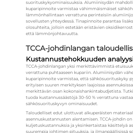
suorituskykyominaisuuksia. Alumiinisydän mahdoll
kuparipinnoite varmistaa vähimmäismäiset sähköh
lämmönhallintaan verrattuna perinteisiin alumiinijo
sovellusten yhteydessä. Tinapinnoite parantaa lisä
olosuhteita, jolloin estetään eristävien oksidikerr
että lämmönjohtavuutta.
TCCA-johdinlangan taloudellis
Kustannustehokkuuden analyys
TCCA-johdinlangan yksi merkittävimmistä etuisuu
verrattuna puhtaaseen kupariin. Alumiinisydän väh
kuparipinnoite varmistaa, että sähkösuorituskyky p
erityisen suuren merkityksen laajoissa asennuksiss
merkittävän osan kokonaishankintabudjetista. Tutki
tuoda kustannussäästöjä 30–50 % verrattuna vastaavi
sähkösuorituskyvyn ominaisuudet.
Taloudelliset edut ulottuvat alkuperäisten materiaa
asennuskustannusten alentamisen. TCCA-johdin on 
kuljetuskustannuksia ja yksinkertaistaa käsittelyä
suurempia johtimen pituuksia, ja ilmanpäällisissä 