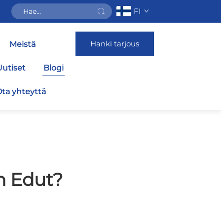
FI
Hanki tarjous
Meistä
Uutiset
Blogi
ta yhteyttä
n Edut?