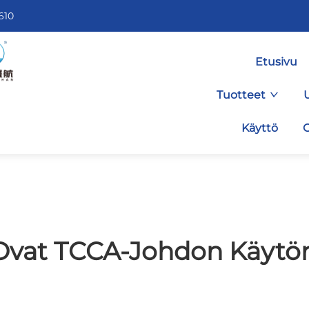
610
Etusivu
Tuotteet
Käyttö
O
Ovat TCCA-Johdon Käytö