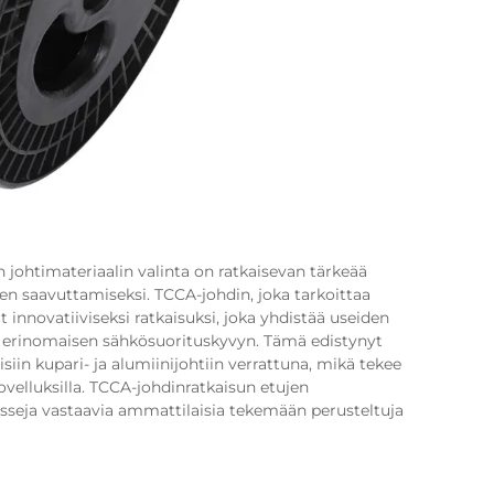
 johtimateriaalin valinta on ratkaisevan tärkeää
n saavuttamiseksi. TCCA-johdin, joka tarkoittaa
t innovatiiviseksi ratkaisuksi, joka yhdistää useiden
 erinomaisen sähkösuorituskyvyn. Tämä edistynyt
siin kupari- ja alumiinijohtiin verrattuna, mikä tekee
velluksilla. TCCA-johdinratkaisun etujen
seja vastaavia ammattilaisia tekemään perusteltuja