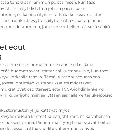
istaa tehokkaan lämmön poistamisen, kun taas
äviöt. Tämä yhdistelmä johtaa parempaan
htimiin, mikä on erityisen tärkeää korkeavirtaisten
ksi lämmönkestävyyttä säilyttämällä vakaita pinnan
osten muodostuminen, jotka voivat heikentää sekä sähkö-
et edut
i
ksista on sen erinomainen kustannustehokkuus
entää huomattavasti materiaalikustannuksia, kun taas
ysyy korkealla tasolla. Tämä kustannusedunsa saa
a, joissa johtimien kustannukset muodostavat
mukset ovat osoittaneet, että TCCA-johdinlanka voi
in kuparijohtimiin säilyttäen samalla vertailukelpoiset
likustannusten yli ja kattavat myös
kevyempi kuin kiinteät kuparijohtimet, mikä vähentää
 asennuksen aikana. Pienemmät työryhmät voivat hoitaa
sovelluksissa saattaa vaadita vähemmän vahvoja