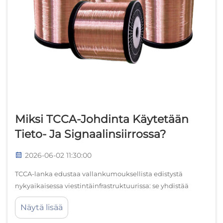
Miksi TCCA-Johdinta Käytetään
Tieto- Ja Signaalinsiirrossa?
2026-06-02 11:30:00
TCCA-lanka edustaa vallankumouksellista edistystä
nykyaikaisessa viestintäinfrastruktuurissa: se yhdistää
kuparin johtavuuseduista saatavat hyödyt alumiinin
Näytä lisää
kevytyyteen. Tämä innovatiivinen langateknologia on
muodostunut yhä tärkeämmäksi digitaalisessa...