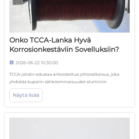
Onko TCCA-Lanka Hyvä
Korrosionkestäviin Sovelluksiin?
2026-06-22 10:30:00
TCCA-johdin edustaa erikoistettua johtoratkaisua, joka
yhdistää kuparin sähköominaisuudet alumiinin
kevytyyteen ja jota parantaa suojaava tina-pinnoite. Tämä
Näytä lisää
innovatiivinen johdinteknologia ratkaisee kriittisiä
haasteita...