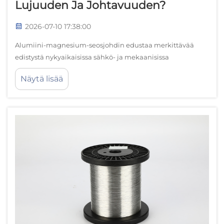
Lujuuden Ja Johtavuuden?
2026-07-10 17:38:00
Alumiini-magnesium-seosjohdin edustaa merkittävää
edistystä nykyaikaisissa sähkö- ja mekaanisissa
sovelluksissa, tarjoamalla poikkeuksellisen hyvän
Näytä lisää
yhdistelmän kevytyydestä, korroosionkestävyydestä ja
sähkösuorituskyvystä. Yksilöllinen metallurgi...