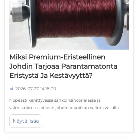
Miksi Premium-Eristeellinen
Johdin Tarjoaa Parantamatonta
Eristystä Ja Kestävyyttä?
2026-07-27 14:18:00
Nopeasti kehittyvässä sähköinsinöörialassa ja
valmistuksessa oikean johdin tekniikan valinta voi olla
ratkaiseva tekijä projektin onnistumisen ja kalliiden
Näytä lisää
epäonnistumisten välillä. Premium-eristeellinen johdin on
noussut kultakannaksena sovelluksissa...