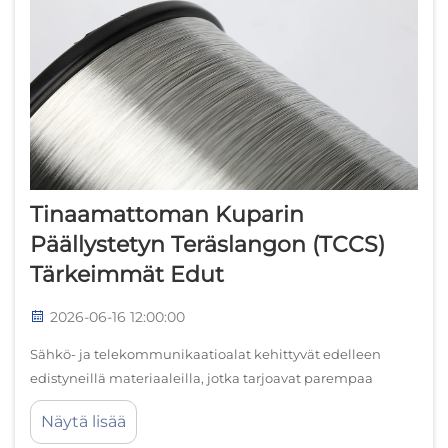
Tinaamattoman Kuparin
Päällystetyn Teräslangon (TCCS)
Tärkeimmät Edut
2026-06-16 12:00:00
Sähkö- ja telekommunikaatioalat kehittyvät edelleen
edistyneillä materiaaleilla, jotka tarjoavat parempaa
suorituskykyä ja kustannustehokkuutta. Näiden
Näytä lisää
innovaatioiden joukossa tinatut kuparilla päällystetyt