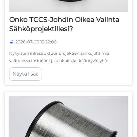
Onko TCCS-Johdin Oikea Valinta
Sähköprojektillesi?
2026-07-06 12:22:00
Nykyisten infrastruktuuriprojektien sähköjohtimia
valittaessa insinöörit ja urakoitsijat kääntyvät yhä
useammin innovatiivisten materiaalien puoleen, jotka
Näytä lisää
tarjoavat erinomaista suorituskykyä samalla kun ne
säilyttävät kustannustehokkuuden. TCCS-johdin eli tina-
pintainen kupari-päällystetty teräsjo...