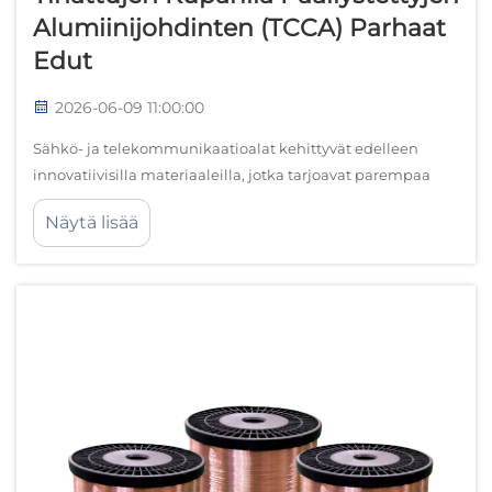
Alumiinijohdinten (TCCA) Parhaat
Edut
2026-06-09 11:00:00
Sähkö- ja telekommunikaatioalat kehittyvät edelleen
innovatiivisilla materiaaleilla, jotka tarjoavat parempaa
suorituskykyä säilyttäen samalla kustannustehokkuuden.
Näytä lisää
Näiden maailmanlaajuisesti merkittävien ratkaisujen
joukossa tinatut kuparilla päällystetyt alumiinilangat ovat
nousseet...