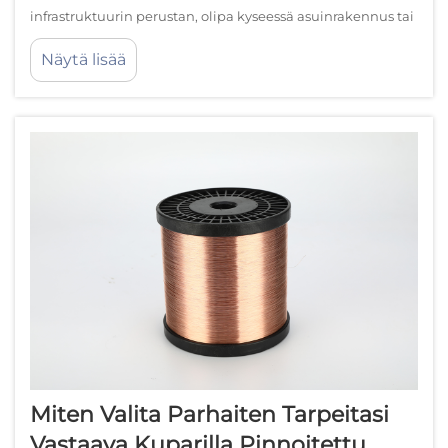
infrastruktuurin perustan, olipa kyseessä asuinrakennus tai
teollisuusalue. Eri johtimia tarjoavien vaihtoehtojen
Näytä lisää
joukossa kuparilla pinnoitettu alumiinilanka on noussut
innovatiiviseksi ratkaisuksi, joka yhdistää...
Miten Valita Parhaiten Tarpeitasi
Vastaava Kuparilla Pinnoitettu