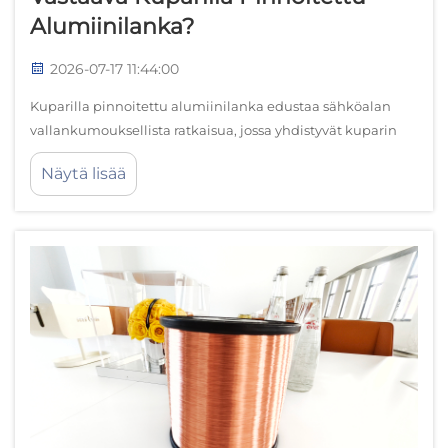
Alumiinilanka?
2026-07-17 11:44:00
Kuparilla pinnoitettu alumiinilanka edustaa sähköalan
vallankumouksellista ratkaisua, jossa yhdistyvät kuparin
erinomainen johtavuus sekä alumiinin kevyt paino ja
Näytä lisää
kustannustehokkuus. Tämä innovatiivinen johtimen
teknologia on saanut...