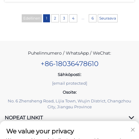
...
Edellinen
1
2
3
4
6
Seuraava
Puhelinnumero / WhatsApp / WeChat:
+86-18036478610
Sähköposti:
[email protected]
Osoite:
No. 6 Zhensheng Road, Lijia Town, Wujin District, Changzhou
City, Jiangsu Province
NOPEAT LINKIT
We value your privacy
TUOTTEET