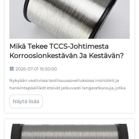
Mikä Tekee TCCS-Johtimesta
Korroosionkestävän Ja Kestävän?
2026-07-01 16:50:00
Nykyään vaativissa teollisuussovelluksissa insinöörit ja
hankintapäälliköt etsivät jatkuvasti langaratkaisuja, jotka
tarjoavat erinomaista suorituskykyä säilyttäen samalla
Näytä lisää
kustannustehokkuuden. TCCS-langanteknologian kehitys
on vallannut...