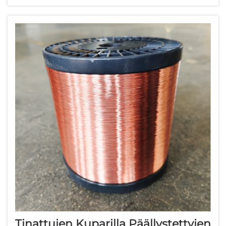
teräslangat ovat nousseet monikäyttöiseksi ratkaisuksi,
joka yhdistää...
Tinattujen Kuparilla Päällystettyjen