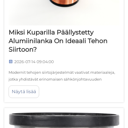
Miksi Kuparilla Päällystetty
Alumiinilanka On Ideaali Tehon
Siirtoon?
2026-07-14 09:04:00
Modernit tehojen siirtojärjestelmät vaativat materiaaleja,
jotka yhdistävät erinomaisen sähkönjohtavuuden
kustannustehokkuuteen ja luotettavuuteen. Nykyisin
Näytä lisää
saatavilla olevien erilaisten johtimien vaihtoehtojen
joukossa kuparilla pinnoitettu alumiinilanka on noussut
ylivoimaiseksi ratkaisuksi...