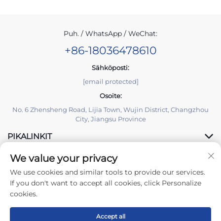
Puh. / WhatsApp / WeChat:
+86-18036478610
Sähköposti:
[email protected]
Osoite:
No. 6 Zhensheng Road, Lijia Town, Wujin District, Changzhou
City, Jiangsu Province
PIKALINKIT
We value your privacy
TUOTTEET
We use cookies and similar tools to provide our services.
If you don't want to accept all cookies, click Personalize
cookies.
Accept all
Tekijänoikeus © 2026 Changzhou Yuzisenhan Electronic Co.,Ltd.