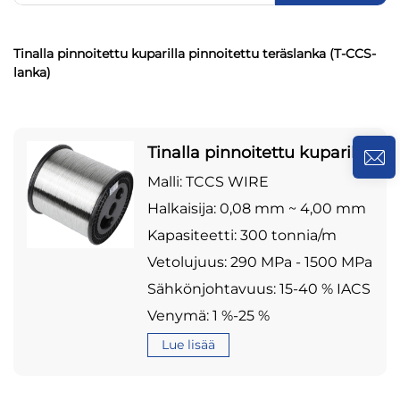
Tinalla pinnoitettu kuparilla pinnoitettu teräslanka (T-CCS-
lanka)
Tinalla pinnoitettu kuparilla
pinnoitettu teräslanka (T-
Malli: TCCS WIRE
CCS-lanka)
Halkaisija: 0,08 mm ~ 4,00 mm
Kapasiteetti: 300 tonnia/m
Vetolujuus: 290 MPa - 1500 MPa
Sähkönjohtavuus: 15-40 % IACS
Venymä: 1 %-25 %
Lue lisää