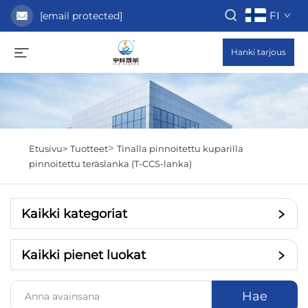
FI
[email protected]
Hanki tarjous
>
Etusivu>
Tuotteet
Tinalla pinnoitettu kuparilla
pinnoitettu teräslanka (T-CCS-lanka)
Kaikki kategoriat
Kaikki pienet luokat
Hae