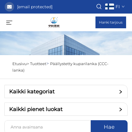
FI
[email protected]
Hanki tarjous
>
Etusivu>
Tuotteet
Päällystetty kuparilanka (CCC-
lanka)
Kaikki kategoriat
Kaikki pienet luokat
Hae