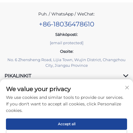
Puh. / WhatsApp / WeChat:
+86-18036478610
Sähköposti:
[email protected]
Osoite:
No. 6 Zhensheng Road, Lijia Town, Wujin District, Changzhou
City, Jiangsu Province
PIKALINKIT
We value your privacy
TUOTTEET
We use cookies and similar tools to provide our services.
If you don't want to accept all cookies, click Personalize
cookies.
Accept all
Tekijänoikeus © 2026 Changzhou Yuzisenhan Electronic Co.,Ltd.
Kaikki oikeudet pidätetään -
Tietosuojakäytäntö