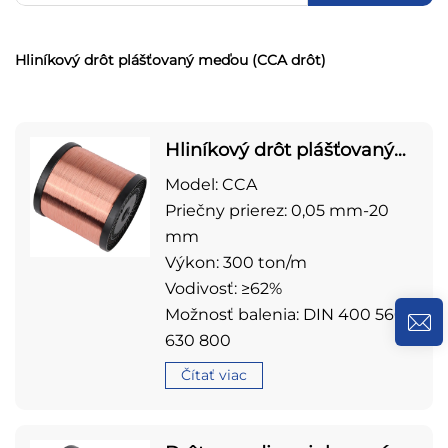
Hliníkový drôt plášťovaný meďou (CCA drôt)
Hliníkový drôt plášťovaný
meďou (CCA drôt)
Model: CCA
Priečny prierez: 0,05 mm-20
mm
Výkon: 300 ton/m
Vodivosť: ≥62%
Možnosť balenia: DIN 400 560
630 800
Čítať viac