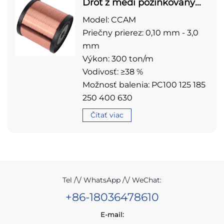
Drôt z medi pozinkovaný
hliníkom a horčíkom
Model: CCAM
(CCAM drôt)
Priečny prierez: 0,10 mm - 3,0
mm
Výkon: 300 ton/m
Vodivosť: ≥38 %
Možnosť balenia: PC100 125 185
250 400 630
Čítať viac
Tel /\/ WhatsApp /\/ WeChat:
+86-18036478610
E-mail: