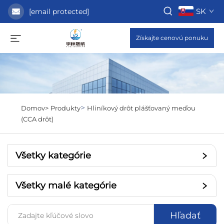
SK
[email protected]
Získajte cenovú ponuku
>
Domov>
Produkty
Hliníkový drôt plášťovaný meďou
(CCA drôt)
Všetky kategórie
Všetky malé kategórie
Hľadať