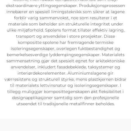
ekstraordinære yttingsegenskaper. Produksjonsprosessen
innebærer en spesiell limingsteknikk som sikrer at lagene
forblir varig sammenvokst, noe som resulterer i et
materiale som beholder sin strukturelle integritet under
ulike miljøforhold. Spolens format tillater effektiv lagring,
transport og anvendelse i store prosjekter. Disse
kompositte spolene har fremragende termiske
isoleringsegenskaper, overlegen fuktbestandighet og
bemerkelsesverdige lyddempingsegenskaper. Materialets
sammensetning gjør det spesielt egnet for arkitektoniske
anvendelser, inkludert fasadebeklede, taksystemer og
interiørdekorelementer. Aluminiumslagene gir
værresistens og strukturell styrke, mens plastkjernen bidrar
til materialets lettvinsnatur og isoleringsegenskaper. I
tillegg muliggjør komposittegenskapen økt fleksibilitet i
designapplikasjoner samtidig som den profesjonelle
utseendet til tradisjonelle metallfinner beholdes.