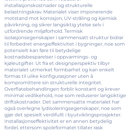
installasjonskostnader og strukturelle
belastningskrav. Materialet viser imponerende
motstand mot korrosjon, UV-stråling og kjemisk
påvirkning, og sikrer langsiktig ytelse selv i
utfordrende miljøforhold. Termisk
isolasjonsegenskaper i sammensatt struktur bidrar
til forbedret energieffektivitet i bygninger, noe som
potensielt kan føre til betydelige
kostnadsbesparelser i oppvarmings- og
kjøleutgifter. Ut fra et designperspektiv tilbyr
materialet utmerket formbarhet og kan enkelt
formas til ulike konfigurasjoner uten å
kompromittere sin strukturelle integritet.
Overflatebehandlingen forblir konstant og krever
minimal vedlikehold, noe som reduserer langsiktige
driftskostnader. Det sammensatte materialet har
også overlegne lydisoleringsegenskaper, noe som
gjør det spesielt verdifullt i byutviklingsprosjekter.
Installasjonseffektivitet er en annen betydelig
fordel, ettersom spoleformatet tillater rask