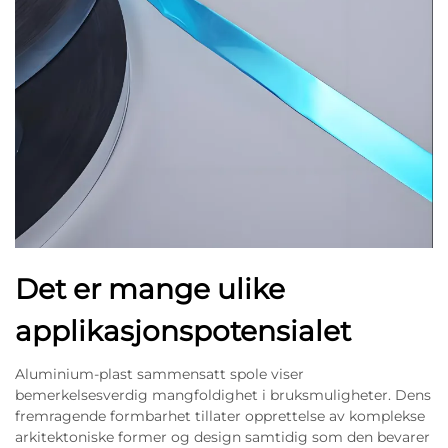
Det er mange ulike
applikasjonspotensialet
Aluminium-plast sammensatt spole viser
bemerkelsesverdig mangfoldighet i bruksmuligheter. Dens
fremragende formbarhet tillater opprettelse av komplekse
arkitektoniske former og design samtidig som den bevarer