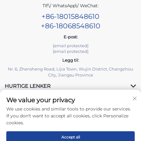
Tlf\/ WhatsApp\/ WeChat:
+86-18015848610
+86-18068548610
E-post:
[email protected]
[email protected]
Legg til:
Nr. 6, Zhensheng Road, Lijia Town, Wujin District, Changzhou
City, Jiangsu Province
HURTIGE LENKER
We value your privacy
PRODUKTER
We use cookies and similar tools to provide our services.
If you don't want to accept all cookies, click Personalize
cookies.
Accept all
Copyright © 2025 Changzhou Yuzisenhan Electronic Co.,Ltd.