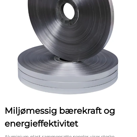
Miljømessig bærekraft og
energieffektivitet
Aluminium-plast sammensatte paneler viser sterke