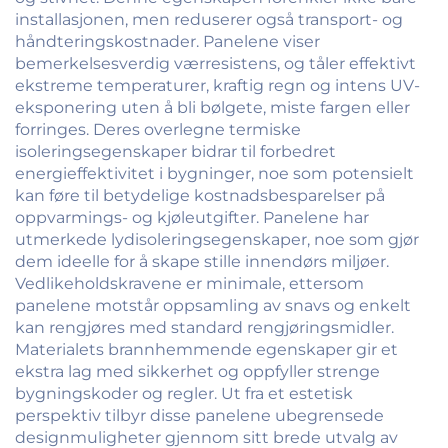
installasjonen, men reduserer også transport- og
håndteringskostnader. Panelene viser
bemerkelsesverdig værresistens, og tåler effektivt
ekstreme temperaturer, kraftig regn og intens UV-
eksponering uten å bli bølgete, miste fargen eller
forringes. Deres overlegne termiske
isoleringsegenskaper bidrar til forbedret
energieffektivitet i bygninger, noe som potensielt
kan føre til betydelige kostnadsbesparelser på
oppvarmings- og kjøleutgifter. Panelene har
utmerkede lydisoleringsegenskaper, noe som gjør
dem ideelle for å skape stille innendørs miljøer.
Vedlikeholdskravene er minimale, ettersom
panelene motstår oppsamling av snavs og enkelt
kan rengjøres med standard rengjøringsmidler.
Materialets brannhemmende egenskaper gir et
ekstra lag med sikkerhet og oppfyller strenge
bygningskoder og regler. Ut fra et estetisk
perspektiv tilbyr disse panelene ubegrensede
designmuligheter gjennom sitt brede utvalg av