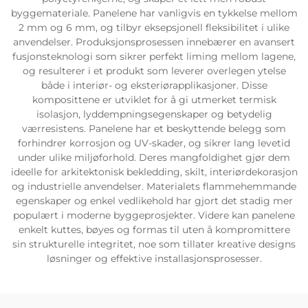
byggemateriale. Panelene har vanligvis en tykkelse mellom
2 mm og 6 mm, og tilbyr eksepsjonell fleksibilitet i ulike
anvendelser. Produksjonsprosessen innebærer en avansert
fusjonsteknologi som sikrer perfekt liming mellom lagene,
og resulterer i et produkt som leverer overlegen ytelse
både i interiør- og eksteriørapplikasjoner. Disse
komposittene er utviklet for å gi utmerket termisk
isolasjon, lyddempningsegenskaper og betydelig
værresistens. Panelene har et beskyttende belegg som
forhindrer korrosjon og UV-skader, og sikrer lang levetid
under ulike miljøforhold. Deres mangfoldighet gjør dem
ideelle for arkitektonisk bekledding, skilt, interiørdekorasjon
og industrielle anvendelser. Materialets flammehemmande
egenskaper og enkel vedlikehold har gjort det stadig mer
populært i moderne byggeprosjekter. Videre kan panelene
enkelt kuttes, bøyes og formas til uten å kompromittere
sin strukturelle integritet, noe som tillater kreative designs
løsninger og effektive installasjonsprosesser.