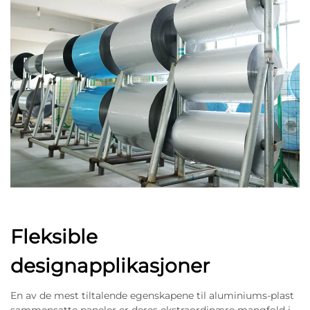
Fleksible
designapplikasjoner
En av de mest tiltalende egenskapene til aluminiums-plast
sammensatte paneler er deres ekstraordinære mangfold i