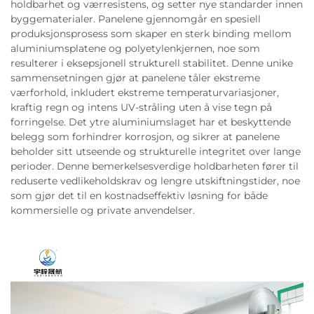
holdbarhet og værresistens, og setter nye standarder innen
byggematerialer. Panelene gjennomgår en spesiell
produksjonsprosess som skaper en sterk binding mellom
aluminiumsplatene og polyetylenkjernen, noe som
resulterer i eksepsjonell strukturell stabilitet. Denne unike
sammensetningen gjør at panelene tåler ekstreme
værforhold, inkludert ekstreme temperaturvariasjoner,
kraftig regn og intens UV-stråling uten å vise tegn på
forringelse. Det ytre aluminiumslaget har et beskyttende
belegg som forhindrer korrosjon, og sikrer at panelene
beholder sitt utseende og strukturelle integritet over lange
perioder. Denne bemerkelsesverdige holdbarheten fører til
reduserte vedlikeholdskrav og lengre utskiftningstider, noe
som gjør det til en kostnadseffektiv løsning for både
kommersielle og private anvendelser.