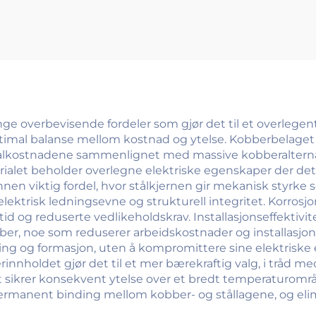
legeringstråd
 overbevisende fordeler som gjør det til et overlegent 
imal balanse mellom kostnad og ytelse. Kobberbelaget 
ialkostnadene sammenlignet med massive kobberalterna
ialet beholder overlegne elektriske egenskaper der det
nnen viktig fordel, hvor stålkjernen gir mekanisk styrke
 elektrisk ledningsevne og strukturell integritet. Korro
etid og reduserte vedlikeholdskrav. Installasjonseffektiv
, noe som reduserer arbeidskostnader og installasjonstid
ing og formasjon, uten å kompromittere sine elektriske
innholdet gjør det til et mer bærekraftig valg, i tråd m
et sikrer konsekvent ytelse over et bredt temperaturområ
permanent binding mellom kobber- og stållagene, og elim