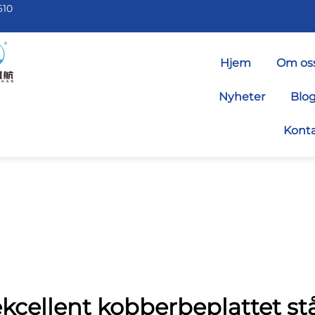
610
Hjem
Om os
Nyheter
Blo
Konta
kcellent kobberbeplattet st