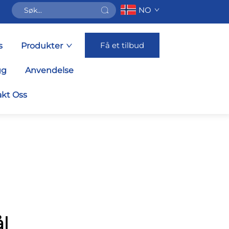
NO
Få et tilbud
s
Produkter
gg
Anvendelse
kt Oss
ål