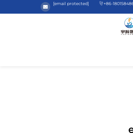
[email protected]
+86-18015848
e