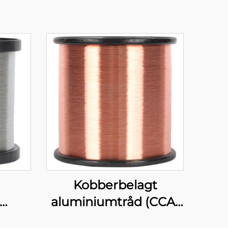
Kobberbelagt
aluminiumtråd (CCA-
AL-MG
tråd)