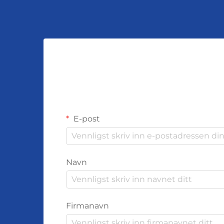
E-post
Navn
Firmanavn