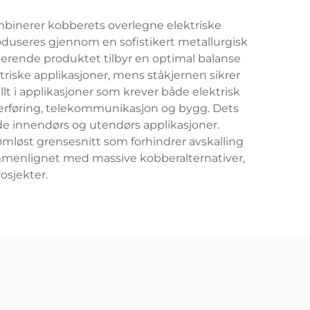
binerer kobberets overlegne elektriske
oduseres gjennom en sofistikert metallurgisk
erende produktet tilbyr en optimal balanse
ktriske applikasjoner, mens ståkjernen sikrer
t i applikasjoner som krever både elektrisk
ftoverføring, telekommunikasjon og bygg. Dets
både innendørs og utendørs applikasjoner.
mløst grensesnitt som forhindrer avskalling
sammenlignet med massive kobberalternativer,
osjekter.