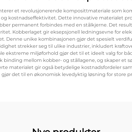
nterer et revolusjonerende komposittmateriale som kom
g kostnadseffektivitet. Dette innovative materialet pr
bber permanent forbindes med en stålkjerne. Det result
ritet. Kobberlaget gir eksepsjonell ledningsevne for ele
 Denne unike kombinasjonen gjør det spesielt verdifull
llsidighet strekker seg til ulike industrier, inkludert kra
e ekstreme miljøforhold gjør det til et ideelt valg for 
k binding mellom kobber- og stållagene, og skaper et sø
nserte materialet gir også betydelige kostnadsfordeler 
gjør det til en økonomisk levedyktig løsning for store pr