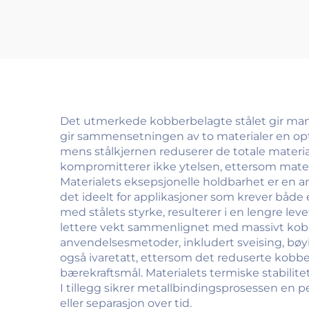
Det utmerkede kobberbelagte stålet gir mange
gir sammensetningen av to materialer en opt
mens stålkjernen reduserer de totale mater
kompromitterer ikke ytelsen, ettersom mater
Materialets eksepsjonelle holdbarhet er en a
det ideelt for applikasjoner som krever både
med stålets styrke, resulterer i en lengre lev
lettere vekt sammenlignet med massivt kobber
anvendelsesmetoder, inkludert sveising, bøy
også ivaretatt, ettersom det reduserte kobber
bærekraftsmål. Materialets termiske stabilit
I tillegg sikrer metallbindingsprosessen en 
eller separasjon over tid.