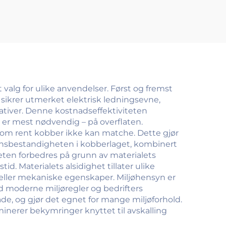
)
valg for ulike anvendelser. Først og fremst
sikrer utmerket elektrisk ledningsevne,
tiver. Denne kostnadseffektiviteten
 er mest nødvendig – på overflaten.
 som rent kobber ikke kan matche. Dette gjør
sjonsbestandigheten i kobberlaget, kombinert
iteten forbedres på grunn av materialets
. Materialets alsidighet tillater ulike
 eller mekaniske egenskaper. Miljøhensyn er
ed moderne miljøregler og bedrifters
de, og gjør det egnet for mange miljøforhold.
inerer bekymringer knyttet til avskalling