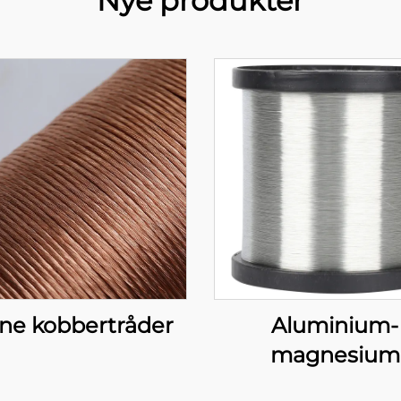
Nye produkter
ne kobbertråder
Aluminium-
magnesium
legeringstråd (