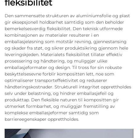
fleksibilitet
Den sammensatte strukturen av aluminiumsfolie og plast
gir eksepsjonell holdbarhet samtidig som den beholder
bemerkelsesverdig fleksibilitet. Den teknisk utformede
kombinasjonen av materialer resulterer i en
emballasjeløsning som motstår revning, gjennestansing
og skader fra støt, og sikrer produktsikring gjennom hele
leveringskjeden. Materialets fleksibilitet tillater effektiv
prosessering og håndtering, og muliggjør ulike
emballasjeformater og design. Til tross for sin robuste
beskyttelsesevne forblir kompositten lett, noe som
optimaliserer transporteffektivitet og reduserer
håndteringskostnader. Strukturell integritet opprettholdes
selv under belastning, og hindrer emballasjefeil og
produkttap. Den fleksible naturen til kompositten gir
utmerket formbarhet, og muliggjør fremstilling av
komplekse emballasjeformer samtidig som
barriereegenskaper opprettholdes.