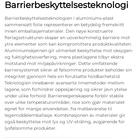
Barrierbeskyttelsesteknologi
Barrierbeskyttelsesteknologien i aluminiums-plast
sammensatt folie representerer en betydelig fremskritt
innen emballasjematerialer. Den nøye konstruerte
flerlagsstrukturen skaper en uoverkommelig barriere mot
ytre elementer som kan kompromittere produktkvaliteten.
Aluminiumskjernen gir utmerket beskyttelse mot oksygen-
og fuktighetsoverføring, mens plastlagene tilbyr ekstra
motstand mot miljøpåvirkninger. Dette omfattende
barriersystemet sikrer at følsomme produkter beholder sin
integritet gjennom hele sin forutsatte holdbarhetstid.
Teknologien innebærer avanserte limemetoder mellom
lagene, som forhindrer oppskjæring og sikrer jevn ytelse
under ulike forhold. Barriereegenskapene forblir stabile
over ulike temperaturområder, noe som gjør materialet
egnet for mange anvendelser, fra matbevarelse til
legemiddelemballasje. Kombinasjonen av materialer gir
også beskyttelse mot lys og UV-stråling, avgjørende for
lysfølsomme produkter.