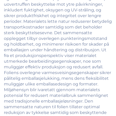
uovertruffen beskyttelse mot ytre påvirkninger,
inkludert fuktighet, oksygen og UV-stråling, og
sikrer produktfriskhet og integritet over lengre
perioder. Materialets lette natur reduserer betydelig
transportkostnader samtidig som det beholder
sterk beskyttelsesevne. Det sammensatte
opplegget tilbyr overlegen punkteringsmotstand
og holdbarhet, og minimerer risikoen for skader på
emballasjen under håndtering og distribusjon. Ut
fra et produksjonsperspektiv viser materialet
utmerkede bearbeidingsegenskaper, noe som
muliggjør effektiv produksjon og redusert avfall.
Foliens overlegne varmesveisingsegenskaper sikrer
pålitelig emballasjelukking, mens dens fleksibilitet
muliggjør ulike emballasedesign og formater.
Miljøhensyn blir ivaretatt gjennom materialets
potensial for redusert materialbruk sammenlignet
med tradisjonelle emballasjeløsninger. Den
sammensatte naturen til folien tillater optimal
reduksjon av tykkelse samtidig som beskyttende