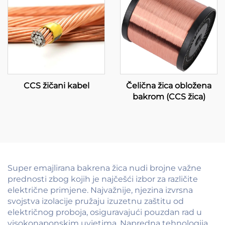
CCS žičani kabel
Čelična žica obložena
bakrom (CCS žica)
Super emajlirana bakrena žica nudi brojne važne
prednosti zbog kojih je najčešći izbor za različite
električne primjene. Najvažnije, njezina izvrsna
svojstva izolacije pružaju izuzetnu zaštitu od
električnog proboja, osiguravajući pouzdan rad u
visokonaponskim uvjetima. Napredna tehnologija