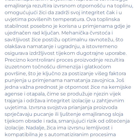
emajliranja rezultira izvrsnom otpornošću na toplinu,
omogućujući žici da zadrži svoj integritet čak i u
uvjetima povišenih temperatura. Ova toplinska
stabilnost posebno je korisna u primjenama gdje je
ujednačen rad ključan. Mehanička čvrstoća i
savitljivost žice postižu optimalnu ravnotežu, što
olakšava namatanje i ugradnju, a istovremeno
osigurava izdržljivost tijekom dugotrajne uporabe.
Precizno kontrolirani proces proizvodnje rezultira
izuzetnom točnošću dimenzija i glatkoćom
površine, što je ključno za postizanje višeg faktora
punjenja u primjenama namatanja zavojnica. Još
jedna važna prednost je otpornost žice na kemijske
agense i otapala, čime se produžuje njezin vijek
trajanja i održava integritet izolacije u zahtjevnim
uvjetima. Izvrsna svojstva prianjanja proizvoda
sprječavaju pucanje ili ljuštenje emajliranog sloja
tijekom obrade i rada, smanjujući rizik od oštećenja
izolacije. Nadalje, žica ima izvrsnu lemljivost i
kompatibilna je s automatiziranim procesima