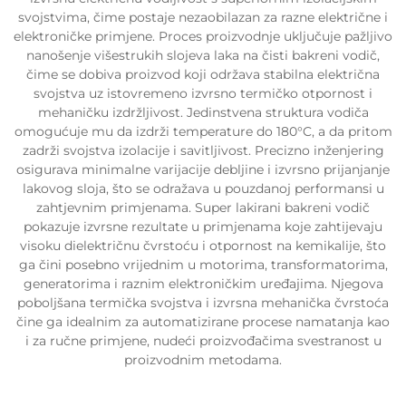
svojstvima, čime postaje nezaobilazan za razne električne i
elektroničke primjene. Proces proizvodnje uključuje pažljivo
nanošenje višestrukih slojeva laka na čisti bakreni vodič,
čime se dobiva proizvod koji održava stabilna električna
svojstva uz istovremeno izvrsno termičko otpornost i
mehaničku izdržljivost. Jedinstvena struktura vodiča
omogućuje mu da izdrži temperature do 180°C, a da pritom
zadrži svojstva izolacije i savitljivost. Precizno inženjering
osigurava minimalne varijacije debljine i izvrsno prijanjanje
lakovog sloja, što se odražava u pouzdanoj performansi u
zahtjevnim primjenama. Super lakirani bakreni vodič
pokazuje izvrsne rezultate u primjenama koje zahtijevaju
visoku dielektričnu čvrstoću i otpornost na kemikalije, što
ga čini posebno vrijednim u motorima, transformatorima,
generatorima i raznim elektroničkim uređajima. Njegova
poboljšana termička svojstva i izvrsna mehanička čvrstoća
čine ga idealnim za automatizirane procese namatanja kao
i za ručne primjene, nudeći proizvođačima svestranost u
proizvodnim metodama.