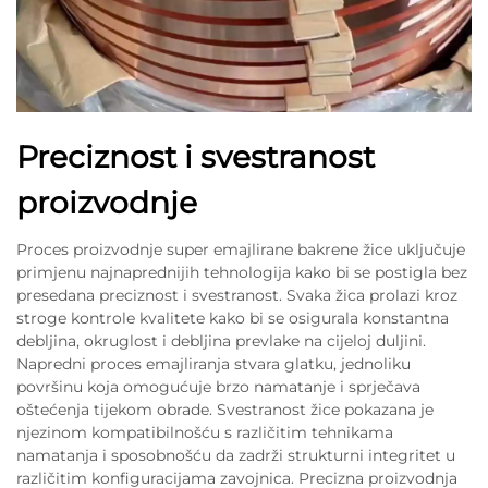
Preciznost i svestranost
proizvodnje
Proces proizvodnje super emajlirane bakrene žice uključuje
primjenu najnaprednijih tehnologija kako bi se postigla bez
presedana preciznost i svestranost. Svaka žica prolazi kroz
stroge kontrole kvalitete kako bi se osigurala konstantna
debljina, okruglost i debljina prevlake na cijeloj duljini.
Napredni proces emajliranja stvara glatku, jednoliku
površinu koja omogućuje brzo namatanje i sprječava
oštećenja tijekom obrade. Svestranost žice pokazana je
njezinom kompatibilnošću s različitim tehnikama
namatanja i sposobnošću da zadrži strukturni integritet u
različitim konfiguracijama zavojnica. Precizna proizvodnja