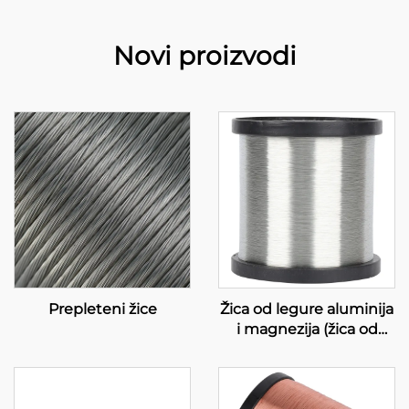
Novi proizvodi
Prepleteni žice
Žica od legure aluminija
i magnezija (žica od
legure AL-MG)