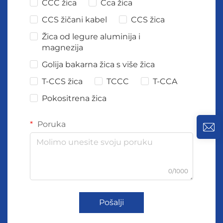
CCC žica
Cca žica
CCS žičani kabel
CCS žica
Žica od legure aluminija i
magnezija
Golija bakarna žica s više žica
T-CCS žica
TCCC
T-CCA
Pokositrena žica
Poruka
0/1000
Pošalji