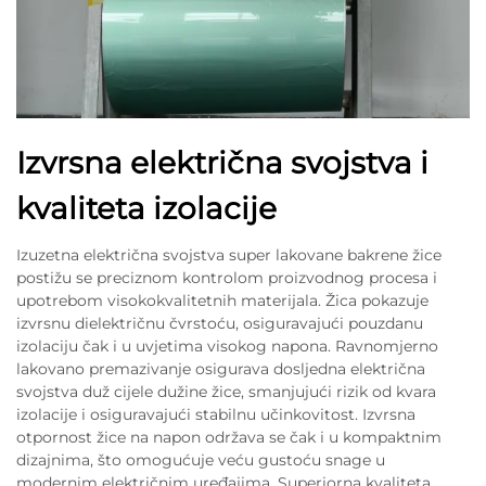
Izvrsna električna svojstva i
kvaliteta izolacije
Izuzetna električna svojstva super lakovane bakrene žice
postižu se preciznom kontrolom proizvodnog procesa i
upotrebom visokokvalitetnih materijala. Žica pokazuje
izvrsnu dielektričnu čvrstoću, osiguravajući pouzdanu
izolaciju čak i u uvjetima visokog napona. Ravnomjerno
lakovano premazivanje osigurava dosljedna električna
svojstva duž cijele dužine žice, smanjujući rizik od kvara
izolacije i osiguravajući stabilnu učinkovitost. Izvrsna
otpornost žice na napon održava se čak i u kompaktnim
dizajnima, što omogućuje veću gustoću snage u
modernim električnim uređajima. Superiorna kvaliteta