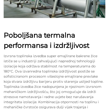
Poboljšana termalna
performansa i izdržljivost
Izvrsna toplinska izvedba super emajlirane bakrene žice
ističe se u industriji zahvaljujući naprednoj tehnologiji
izolacije koja održava stabilnost na temperaturama do
180°C. Ova izvanredna toplinska izdržljivost postiže se
sofisticiranom procesom višeslojne emajlirane prevlake
koja stvara izdržljivu barijeru protiv starenja uslijed topline.
Toplinska izvedba žice nadopunjena je njezinom izvrsnom
mehaničkom izdržljivošću, što joj omogućuje da izdrži
stresove namotavanja i radne uvjete bez narušavanja
integriteta izolacije. Kombinacija otpornosti na toplinu i
mehaničke čvrstoće osigurava dulji vijek trajanja i