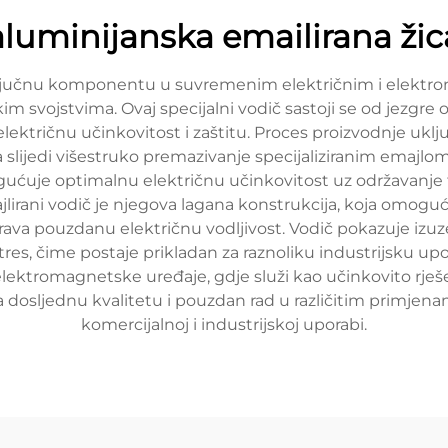
aluminijanska emailirana žic
a ključnu komponentu u suvremenim električnim i elektro
skim svojstvima. Ovaj specijalni vodič sastoji se od jezgr
 električnu učinkovitost i zaštitu. Proces proizvodnje uklj
ijedi višestruko premazivanje specijaliziranim emajlom ko
mogućuje optimalnu električnu učinkovitost uz održavanj
jlirani vodič je njegova lagana konstrukcija, koja omog
rava pouzdanu električnu vodljivost. Vodič pokazuje izu
 stres, čime postaje prikladan za raznoliku industrijsku u
 elektromagnetske uređaje, gdje služi kao učinkovito rješe
 dosljednu kvalitetu i pouzdan rad u različitim primjena
komercijalnoj i industrijskoj uporabi.