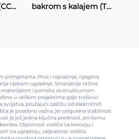
 (CCA
bakrom s kalajem (T-
CCA)
im primjenama. Prvo i najvažnije, njegova
nja tijekom ugradnje. Smanjenje težine
 materijalom i potreba za strukturnom
ebno u velikim projektima gdje troškovi
 svojstva, pružajući zaštitu od električnih
iča je posebno važna, jer osigurava stabilnost
ost je još jedna ključna prednost, pri čemu
benika. Otpornost vodiča na koroziju i
irom na ugradnju, valjkastost vodiča
i glatka površina omogućuju automatizirane