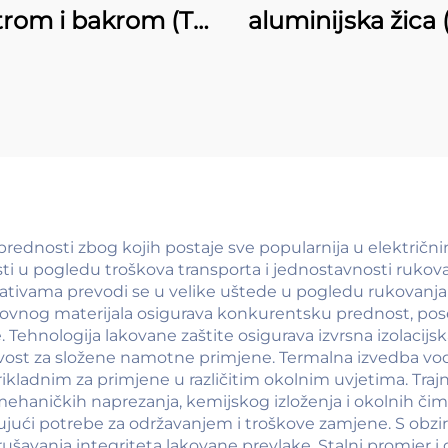
trom i bakrom (T-
aluminijska žica
CCS žica)
žica)
prednosti zbog kojih postaje sve popularnija u električn
 u pogledu troškova transporta i jednostavnosti rukova
ativama prevodi se u velike uštede u pogledu rukovanja
ovnog materijala osigurava konkurentsku prednost, pos
ehnologija lakovane zaštite osigurava izvrsna izolacijska
ljivost za složene namotne primjene. Termalna izvedba vod
ikladnim za primjene u različitim okolnim uvjetima. Trajn
 mehaničkih naprezanja, kemijskog izloženja i okolnih čim
anjujući potrebe za održavanjem i troškove zamjene. S obz
ušavanja integriteta lakovane prevlake. Stalni promjer 