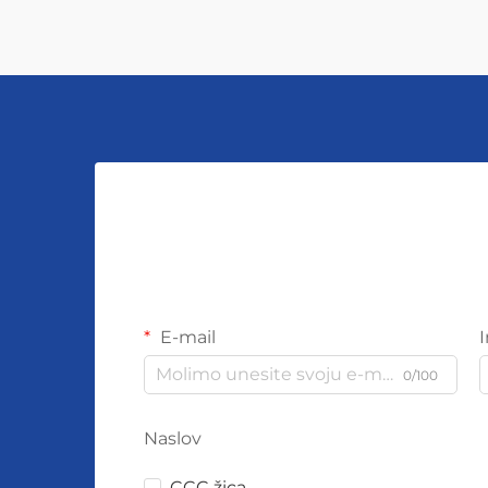
E-mail
0/100
Naslov
CCC žica