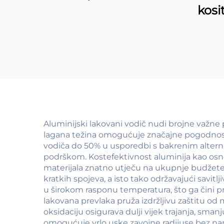
kosi
Aluminijski lakovani vodič nudi brojne važne 
lagana težina omogućuje značajne pogodnosti
vodiča do 50% u usporedbi s bakrenim altern
podrškom. Kostefektivnost aluminija kao osn
materijala znatno utječu na ukupnje budžete. T
kratkih spojeva, a isto tako održavajući savit
u širokom rasponu temperatura, što ga čini pr
lakovana prevlaka pruža izdržljivu zaštitu od
oksidaciju osigurava dulji vijek trajanja, sm
omogućuje vrlo uske zavojne radijuse bez nar