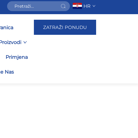
HR
ZATRAŽI PONUDU
ranica
Proizvodi
Primjena
te Nas