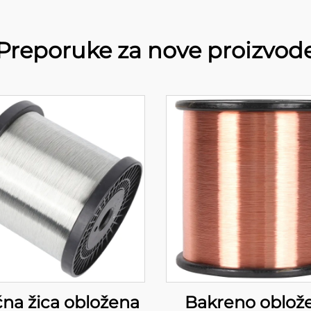
Preporuke za nove proizvod
čna žica obložena
Bakreno oblož