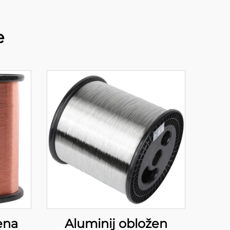
e
ena
Aluminij obložen