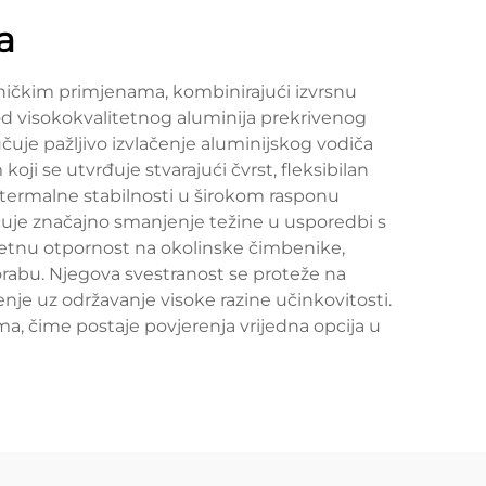
a
ničkim primjenama, kombinirajući izvrsnu
e od visokokvalitetnog aluminija prekrivenog
učuje pažljivo izvlačenje aluminijskog vodiča
ji se utvrđuje stvarajući čvrst, fleksibilan
e termalne stabilnosti u širokom rasponu
ućuje značajno smanjenje težine u usporedbi s
zetnu otpornost na okolinske čimbenike,
porabu. Njegova svestranost se proteže na
nje uz održavanje visoke razine učinkovitosti.
ma, čime postaje povjerenja vrijedna opcija u