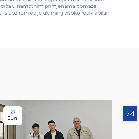
st vodiča u namotnim primjenama pomaže
, s obzirom da je aluminij visoko reciklabilan,
27
Jun