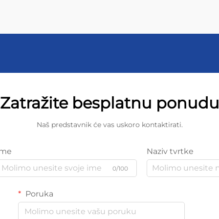
Zatražite besplatnu ponud
Naš predstavnik će vas uskoro kontaktirati.
Ime
Naziv tvrtke
0/100
Poruka