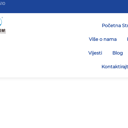
610
Početna St
Više o nama
Vijesti
Blog
Kontaktiraj