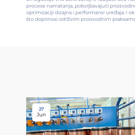
procese namatanja, poboljšavajući proizvodn
optimizaciji dizajna i performansi uređaja. I 
što doprinosi održivim proizvodnim praksama 
27
Jun