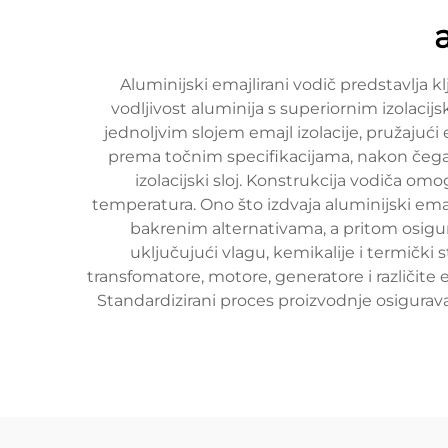
Aluminijski emajlirani vodič predstavlj
vodljivost aluminija s superiornim izolacij
jednoljvim slojem emajl izolacije, pružajući
prema točnim specifikacijama, nakon čega sl
izolacijski sloj. Konstrukcija vodiča o
temperatura. Ono što izdvaja aluminijski ema
bakrenim alternativama, a pritom osigu
uključujući vlagu, kemikalije i termički
transfomatore, motore, generatore i različite
Standardizirani proces proizvodnje osigurava