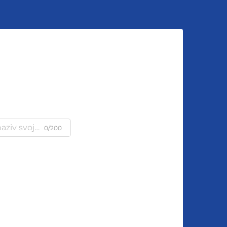
u
0/200