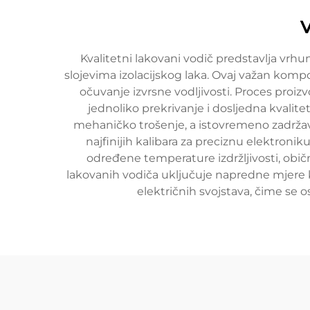
Kvalitetni lakovani vodič predstavlja vrhu
slojevima izolacijskog laka. Ovaj važan kompon
očuvanje izvrsne vodljivosti. Proces proi
jednoliko prekrivanje i dosljedna kvalitet
mehaničko trošenje, a istovremeno zadržava
najfinijih kalibara za preciznu elektroniku
određene temperature izdržljivosti, obi
lakovanih vodiča uključuje napredne mjere ko
električnih svojstava, čime se