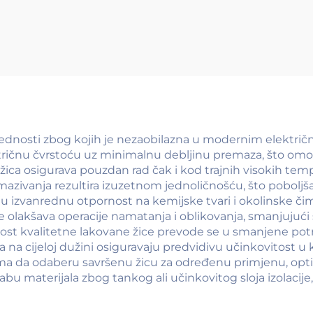
CCS žica)
rednosti zbog kojih je nezaobilazna u modernim električ
lektričnu čvrstoću uz minimalnu debljinu premaza, što o
h žica osigurava pouzdan rad čak i kod trajnih visokih tem
azivanja rezultira izuzetnom jednoličnošću, što poboljša
u izvanrednu otpornost na kemijske tvari i okolinske čim
ce olakšava operacije namatanja i oblikovanja, smanjujući 
danost kvalitetne lakovane žice prevode se u smanjene p
a na cijeloj dužini osiguravaju predvidivu učinkovitost u 
a da odaberu savršenu žicu za određenu primjenu, optimiz
u materijala zbog tankog ali učinkovitog sloja izolacije