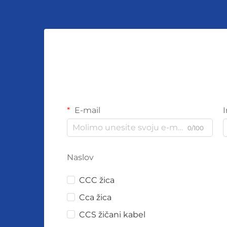
E-mail
0/100
Naslov
CCC žica
Cca žica
CCS žičani kabel