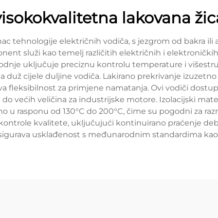
visokokvalitetna lakovana žic
nac tehnologije električnih vodiča, s jezgrom od bakra ili
ent služi kao temelj različitih električnih i elektroničkih
zvodnje uključuje preciznu kontrolu temperature i višes
a duž cijele duljine vodiča. Lakirano prekrivanje izuzetno 
 fleksibilnost za primjene namatanja. Ovi vodiči dostup
 do većih veličina za industrijske motore. Izolacijski mater
čno u rasponu od 130°C do 200°C, čime su pogodni za raz
ntrole kvalitete, uključujući kontinuirano praćenje deblj
 osigurava usklađenost s međunarodnim standardima kao š