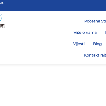
610
Početna St
Više o nama
Vijesti
Blog
Kontaktiraj