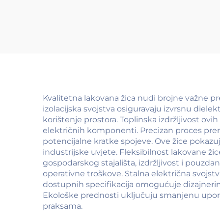
(žica od legure AL-
MG)
Kvalitetna lakovana žica nudi brojne važne p
izolacijska svojstva osiguravaju izvrsnu die
korištenje prostora. Toplinska izdržljivost ovi
električnih komponenti. Precizan proces prem
potencijalne kratke spojeve. Ove žice pokazuj
industrijske uvjete. Fleksibilnost lakovane ži
gospodarskog stajališta, izdržljivost i pouz
operativne troškove. Stalna električna svojstv
dostupnih specifikacija omogućuje dizajnerim
Ekološke prednosti uključuju smanjenu uporab
praksama.