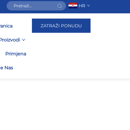
HR
ZATRAŽI PONUDU
ranica
Proizvodi
Primjena
te Nas