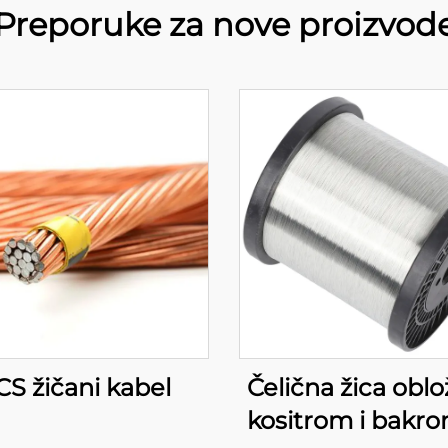
Preporuke za nove proizvod
CS žičani kabel
Čelična žica obl
kositrom i bakro