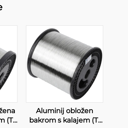
e
ožena
Aluminij obložen
m (T-
bakrom s kalajem (T-