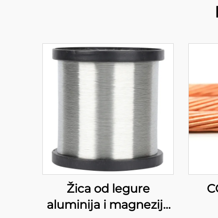
Žica od legure
C
aluminija i magnezija