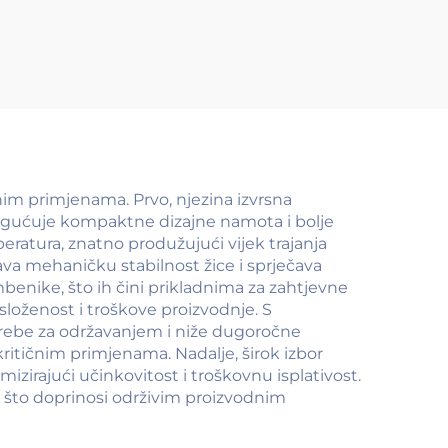
CCA)
nim primjenama. Prvo, njezina izvrsna
mogućuje kompaktne dizajne namota i bolje
peratura, znatno produžujući vijek trajanja
va mehaničku stabilnost žice i sprječava
benike, što ih čini prikladnima za zahtjevne
složenost i troškove proizvodnje. S
otrebe za održavanjem i niže dugoročne
kritičnim primjenama. Nadalje, širok izbor
irajući učinkovitost i troškovnu isplativost.
, što doprinosi održivim proizvodnim