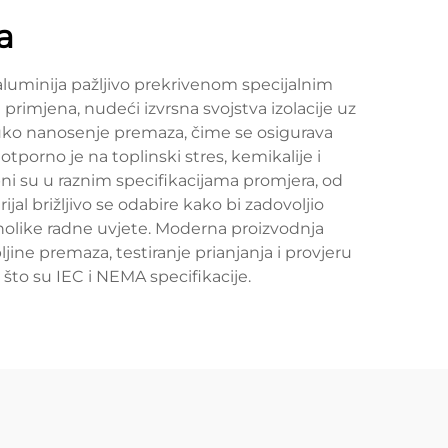
a
 aluminija pažljivo prekrivenom specijalnim
 primjena, nudeći izvrsna svojstva izolacije uz
truko nanosenje premaza, čime se osigurava
otporno je na toplinski stres, kemikalije i
ni su u raznim specifikacijama promjera, od
ijal brižljivo se odabire kako bi zadovoljio
nolike radne uvjete. Moderna proizvodnja
ine premaza, testiranje prianjanja i provjeru
to su IEC i NEMA specifikacije.