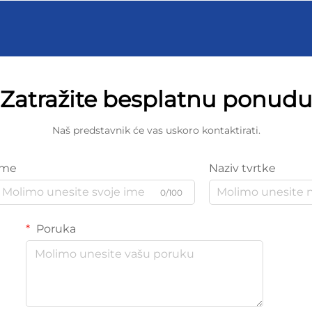
Zatražite besplatnu ponud
Naš predstavnik će vas uskoro kontaktirati.
Ime
Naziv tvrtke
0/100
Poruka