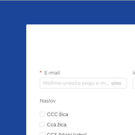
E-mail
0/100
Naslov
CCC žica
Cca žica
CCS žičani kabel