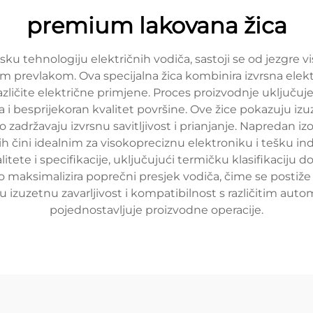
premium lakovana žica
 tehnologiju električnih vodiča, sastoji se od jezgre vis
kom prevlakom. Ova specijalna žica kombinira izvrsna el
zličite električne primjene. Proces proizvodnje uključuj
 i besprijekoran kvalitet površine. Ove žice pokazuju iz
zadržavaju izvrsnu savitljivost i prianjanje. Napredan izo
o ih čini idealnim za visokopreciznu elektroniku i tešku 
te i specifikacije, uključujući termičku klasifikaciju d
o maksimalizira poprečni presjek vodiča, čime se postiže
u izuzetnu zavarljivost i kompatibilnost s različitim au
pojednostavljuje proizvodne operacije.