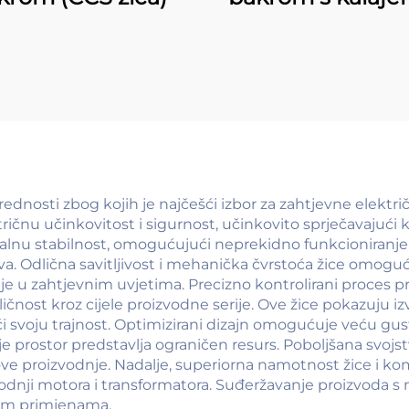
CCA)
dnosti zbog kojih je najčešći izbor za zahtjevne električ
tričnu učinkovitost i sigurnost, učinkovito sprječavajući 
malnu stabilnost, omogućujući neprekidno funkcioniranj
tava. Odlična savitljivost i mehanička čvrstoća žice omo
e u zahtjevnim uvjetima. Precizno kontrolirani proces p
ličnost kroz cijele proizvodne serije. Ove žice pokazuju
ući svoju trajnost. Optimizirani dizajn omogućuje veću g
je prostor predstavlja ograničen resurs. Poboljšana svojs
kove proizvodnje. Nadalje, superiorna namotnost žice i
vodnji motora i transformatora. Suđeržavanje proizvoda
tim primjenama.