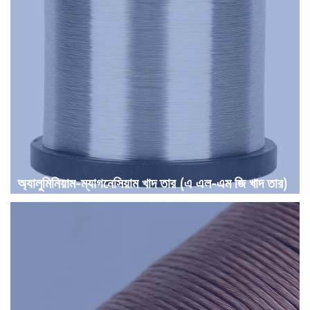
অ্যালুমিনিয়াম-ম্যাগনেসিয়াম খাদ তার (এ এল-এম জি খাদ তার)