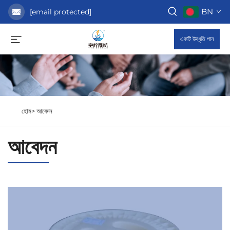
BN
[email protected]
একটি উদ্ধৃতি পান
হোম>
আবেদন
আবেদন