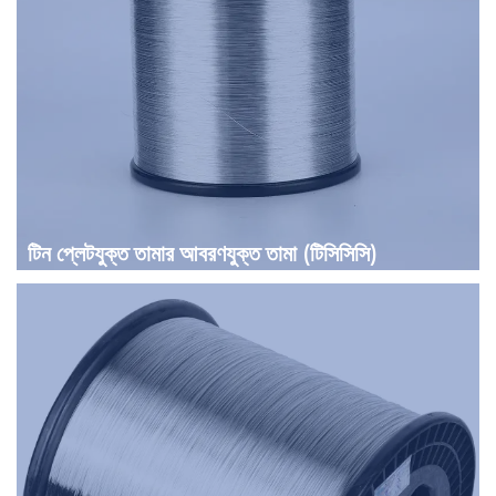
টিন প্লেটযুক্ত তামার আবরণযুক্ত তামা (টিসিসিসি)