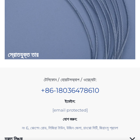
স্রোতযুক্ত তার
টেলিফোন / হোয়াটসঅ্যাপ / ওয়েচ্যাট:
+86-18036478610
ইমেইল:
[email protected]
যোগ করুন:
নং 6, ঝেংশেং রোড, লিজিয়া টাউন, উজিন জেলা, চাংঝো সিটি, জিয়াংসু প্রদেশ
দ্রুত লিঙ্ক