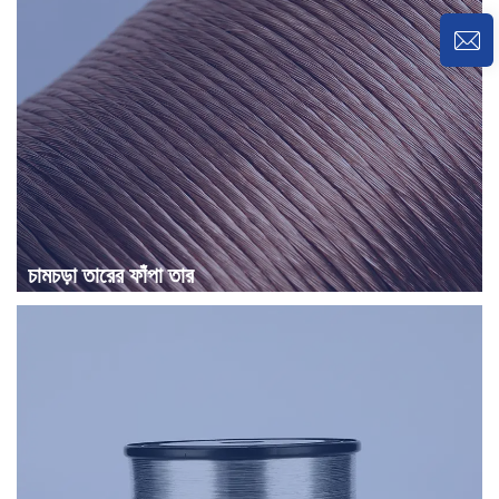
চামচড়া তারের ফাঁপা তার