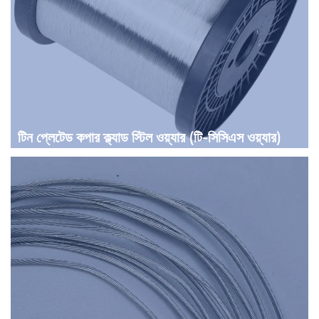
টিন প্লেটেড কপার ক্ল্যাড স্টিল ওয়্যার (টি-সিসিএস ওয়্যার)