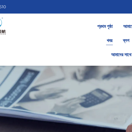
610
প্রথম পৃষ্ঠা
আমাদে
খবর
ব্লগ
আমাদের সাথে