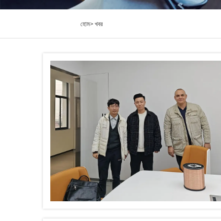
হোম>
খবর