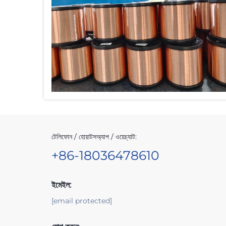
টেলিফোন / হোয়াটসঅ্যাপ / ওয়েচ্যাট:
+86-18036478610
ইমেইল:
[email protected]