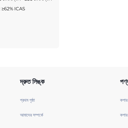
হিতা: ≥62% ICAS
দ্রুত লিঙ্ক
পণ্
প্রথম পৃষ্ঠা
আমাদের সম্পর্কে