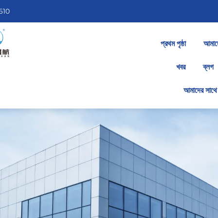
610
প্রথম পৃষ্ঠা
আমাদে
খবর
ব্লগ
আমাদের সাথে