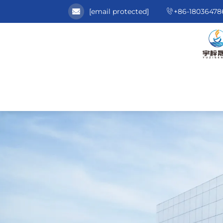
[email protected]
+86-18036478