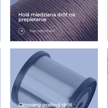
Holá miedziana drôt na
prepletenie
Viac informácií
Cínovaný oceľový drôt