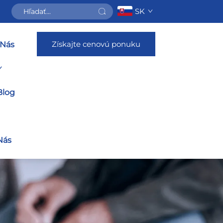
SK
Získajte cenovú ponuku
 Nás
Blog
Nás