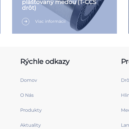
plášťovaný meďou (T-CCS
drôt)
Viac informácií
Rýchle odkazy
Pr
Domov
O Nás
Produkty
Aktuality
Lan