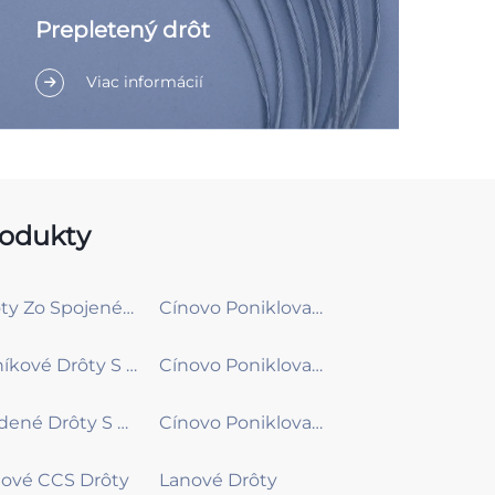
Prepletený drôt
Viac informácií
odukty
Drôty Zo Spojeného Medi A Ocele (CCS Drôt)
Cínovo Poniklované Drôty Zo Spojeného Medi A Ocele (T-CCS Drôt)
Hliníkové Drôty S Plášťom Z Čistého Medi (CCA Drôt)
Cínovo Poniklované Hliníkové Drôty S Plášťom Z Čistého Medi (T-CCA)
Medené Drôty S Medeným Plášťom (CCC Drôt)
Cínovo Poniklované Medené Drôty S Medeným Plášťom (TCCC)
ové CCS Drôty
Lanové Drôty