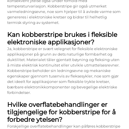
konsekvent ytelse også under forhold med
temperaturvariasjon. Kobberstripe gir også utmerket
varmeledningsevne, noe som hjelper til å avlede varme som
genereres i elektroniske kretser og bidrar til helhetlig
termisk styring av systemet.
Kan kobberstripe brukes i fleksible
elektroniske applikasjoner?
Ja, kobberstripe er svært velegnet for fleksible elektroniske
applikasjoner på grunn av dets naturlige formbarhet og
duktilitet. Materialet tåler gjentatt bøyning og fleksing uten
å miste elektrisk kontinuitet eller utvikle utmattelsesrevner.
Kobberstripe beholder sin ledningsevne og mekaniske
egenskaper gjennom tusenvis av fleksesykler, noe som gjør
det ideelt for applikasjoner som fleksible trykte kretser,
bærbare elektronikkomponenter og bevegelige elektriske
forbindelser.
Hvilke overflatebehandlinger er
tilgjengelige for kobberstripe for å
forbedre ytelsen?
Forskjellige overflatebehandlinger kan påføres kobberstripe