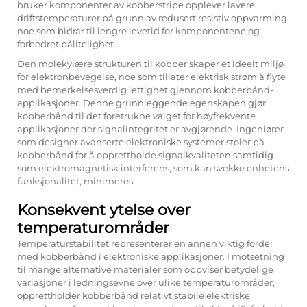
bruker komponenter av kobberstripe opplever lavere
driftstemperaturer på grunn av redusert resistiv oppvarming,
noe som bidrar til lengre levetid for komponentene og
forbedret pålitelighet.
Den molekylære strukturen til kobber skaper et ideelt miljø
for elektronbevegelse, noe som tillater elektrisk strøm å flyte
med bemerkelsesverdig lettighet gjennom kobberbånd-
applikasjoner. Denne grunnleggende egenskapen gjør
kobberbånd til det foretrukne valget for høyfrekvente
applikasjoner der signalintegritet er avgjørende. Ingeniører
som designer avanserte elektroniske systemer stoler på
kobberbånd for å opprettholde signalkvaliteten samtidig
som elektromagnetisk interferens, som kan svekke enhetens
funksjonalitet, minimeres.
Konsekvent ytelse over
temperaturområder
Temperaturstabilitet representerer en annen viktig fordel
med kobberbånd i elektroniske applikasjoner. I motsetning
til mange alternative materialer som oppviser betydelige
variasjoner i ledningsevne over ulike temperaturområder,
opprettholder kobberbånd relativt stabile elektriske