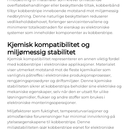
overflatebehandlinger eller beskyttende tiltak,
kobberbånd
tilbyr kobberstripe inneboende motstand mot miljømessig
nedbrytning. Denne naturlige beskyttelsen reduserer
vedlikeholdsbehovet, forlenger serviceintervallene og
minimerer totalkostnaden for eierskap av elektroniske
systemer som inneholder komponenter av kobberstripe.
Kjemisk kompatibilitet og
miljømessig stabilitet
Kjemisk kompatibilitet representerer en annen viktig fordel
med kobberstripe i elektroniske applikasjoner. Materialet
viser utmerket motstand mot de fleste kjemikalier som
vanligtvis påtreffes i elektroniske produksjonsprosesser,
rengjøringsprosedyrer og driftsmiljøer. Denne kjemiske
stabiliteten sikrer at kobberstripa beholder sine elektriske og
mekaniske egenskaper, selv når den er utsatt for ulike
løsningsmidler, flukser og andre stoffer som brukes i
elektroniske monteringsoperasjoner.
Miljøfaktorer som fuktighet, temperaturvariasjoner og
atmosfæriske forurensninger har minimal innvirkning på
ytelsesegenskapene til kobberstripe. Denne
miljøstabiliteten gjør kobberstripe egnet for elektroniske