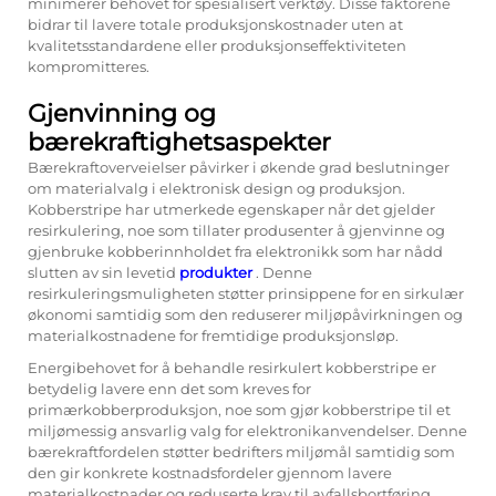
minimerer behovet for spesialisert verktøy. Disse faktorene
bidrar til lavere totale produksjonskostnader uten at
kvalitetsstandardene eller produksjonseffektiviteten
kompromitteres.
Gjenvinning og
bærekraftighetsaspekter
Bærekraftoverveielser påvirker i økende grad beslutninger
om materialvalg i elektronisk design og produksjon.
Kobberstripe har utmerkede egenskaper når det gjelder
resirkulering, noe som tillater produsenter å gjenvinne og
gjenbruke kobberinnholdet fra elektronikk som har nådd
slutten av sin levetid
produkter
. Denne
resirkuleringsmuligheten støtter prinsippene for en sirkulær
økonomi samtidig som den reduserer miljøpåvirkningen og
materialkostnadene for fremtidige produksjonsløp.
Energibehovet for å behandle resirkulert kobberstripe er
betydelig lavere enn det som kreves for
primærkobberproduksjon, noe som gjør kobberstripe til et
miljømessig ansvarlig valg for elektronikanvendelser. Denne
bærekraftfordelen støtter bedrifters miljømål samtidig som
den gir konkrete kostnadsfordeler gjennom lavere
materialkostnader og reduserte krav til avfallsbortføring.