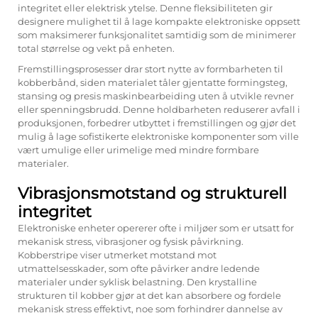
integritet eller elektrisk ytelse. Denne fleksibiliteten gir
designere mulighet til å lage kompakte elektroniske oppsett
som maksimerer funksjonalitet samtidig som de minimerer
total størrelse og vekt på enheten.
Fremstillingsprosesser drar stort nytte av formbarheten til
kobberbånd, siden materialet tåler gjentatte formingsteg,
stansing og presis maskinbearbeiding uten å utvikle revner
eller spenningsbrudd. Denne holdbarheten reduserer avfall i
produksjonen, forbedrer utbyttet i fremstillingen og gjør det
mulig å lage sofistikerte elektroniske komponenter som ville
vært umulige eller urimelige med mindre formbare
materialer.
Vibrasjonsmotstand og strukturell
integritet
Elektroniske enheter opererer ofte i miljøer som er utsatt for
mekanisk stress, vibrasjoner og fysisk påvirkning.
Kobberstripe viser utmerket motstand mot
utmattelsesskader, som ofte påvirker andre ledende
materialer under syklisk belastning. Den krystalline
strukturen til kobber gjør at det kan absorbere og fordele
mekanisk stress effektivt, noe som forhindrer dannelse av