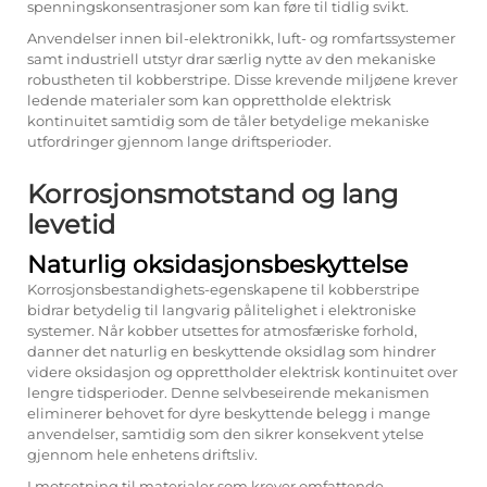
spenningskonsentrasjoner som kan føre til tidlig svikt.
Anvendelser innen bil-elektronikk, luft- og romfartssystemer
samt industriell utstyr drar særlig nytte av den mekaniske
robustheten til kobberstripe. Disse krevende miljøene krever
ledende materialer som kan opprettholde elektrisk
kontinuitet samtidig som de tåler betydelige mekaniske
utfordringer gjennom lange driftsperioder.
Korrosjonsmotstand og lang
levetid
Naturlig oksidasjonsbeskyttelse
Korrosjonsbestandighets-egenskapene til kobberstripe
bidrar betydelig til langvarig pålitelighet i elektroniske
systemer. Når kobber utsettes for atmosfæriske forhold,
danner det naturlig en beskyttende oksidlag som hindrer
videre oksidasjon og opprettholder elektrisk kontinuitet over
lengre tidsperioder. Denne selvbeseirende mekanismen
eliminerer behovet for dyre beskyttende belegg i mange
anvendelser, samtidig som den sikrer konsekvent ytelse
gjennom hele enhetens driftsliv.
I motsetning til materialer som krever omfattende