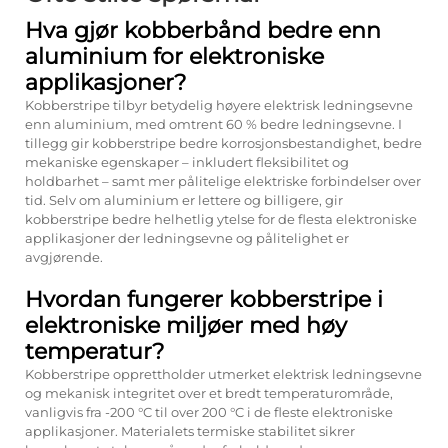
Hva gjør kobberbånd bedre enn
aluminium for elektroniske
applikasjoner?
Kobberstripe tilbyr betydelig høyere elektrisk ledningsevne
enn aluminium, med omtrent 60 % bedre ledningsevne. I
tillegg gir kobberstripe bedre korrosjonsbestandighet, bedre
mekaniske egenskaper – inkludert fleksibilitet og
holdbarhet – samt mer pålitelige elektriske forbindelser over
tid. Selv om aluminium er lettere og billigere, gir
kobberstripe bedre helhetlig ytelse for de flesta elektroniske
applikasjoner der ledningsevne og pålitelighet er
avgjørende.
Hvordan fungerer kobberstripe i
elektroniske miljøer med høy
temperatur?
Kobberstripe opprettholder utmerket elektrisk ledningsevne
og mekanisk integritet over et bredt temperaturområde,
vanligvis fra -200 °C til over 200 °C i de fleste elektroniske
applikasjoner. Materialets termiske stabilitet sikrer