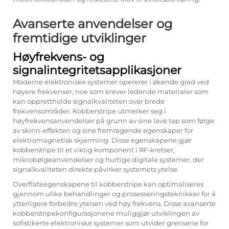
Avanserte anvendelser og
fremtidige utviklinger
Høyfrekvens- og
signalintegritetsapplikasjoner
Moderne elektroniske systemer opererer i økende grad ved
høyere frekvenser, noe som krever ledende materialer som
kan opprettholde signalkvaliteten over brede
frekvensområder. Kobberstripe utmerker seg i
høyfrekvensanvendelser på grunn av sine lave tap som følge
av skinn-effekten og sine fremragende egenskaper for
elektromagnetisk skjerming. Disse egenskapene gjør
kobberstripe til et viktig komponent i RF-kretser,
mikrobølgeanvendelser og hurtige digitale systemer, der
signalkvaliteten direkte påvirker systemets ytelse.
Overflateegenskapene til kobberstripe kan optimaliseres
gjennom ulike behandlinger og prosesseringsteknikker for å
ytterligere forbedre ytelsen ved høy frekvens. Disse avanserte
kobberstripekonfigurasjonene muliggjør utviklingen av
sofistikerte elektroniske systemer som utvider grensene for