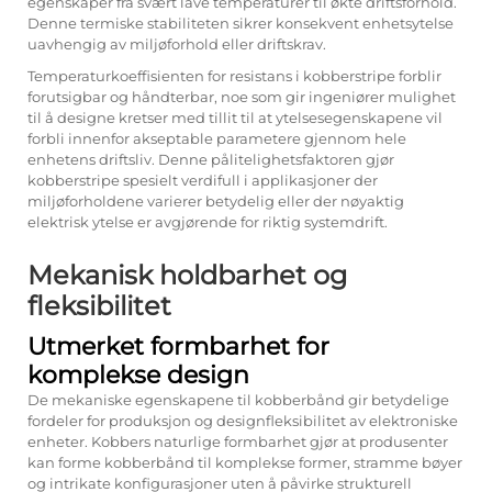
egenskaper fra svært lave temperaturer til økte driftsforhold.
Denne termiske stabiliteten sikrer konsekvent enhetsytelse
uavhengig av miljøforhold eller driftskrav.
Temperaturkoeffisienten for resistans i kobberstripe forblir
forutsigbar og håndterbar, noe som gir ingeniører mulighet
til å designe kretser med tillit til at ytelsesegenskapene vil
forbli innenfor akseptable parametere gjennom hele
enhetens driftsliv. Denne pålitelighetsfaktoren gjør
kobberstripe spesielt verdifull i applikasjoner der
miljøforholdene varierer betydelig eller der nøyaktig
elektrisk ytelse er avgjørende for riktig systemdrift.
Mekanisk holdbarhet og
fleksibilitet
Utmerket formbarhet for
komplekse design
De mekaniske egenskapene til kobberbånd gir betydelige
fordeler for produksjon og designfleksibilitet av elektroniske
enheter. Kobbers naturlige formbarhet gjør at produsenter
kan forme kobberbånd til komplekse former, stramme bøyer
og intrikate konfigurasjoner uten å påvirke strukturell