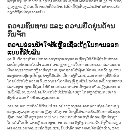
ທອງແດງມີຄຸນຄ່າເປັນຢ່າງຍິ່ງໃນການນຳໃຊ້ທີ່ສະພາບແວດລ້ອມປ່ຽນແປງຢ່າງ
ຫຼວງຫຼາຍ ຫຼື ບ່ອນທີ່ການປະຕິບັດດ້ານໄຟຟ້າທີ່ຖືກຕ້ອງແມ່ນສຳຄັນຕໍ່ການເຮັດ
ວຽກທີ່ຖືກຕ້ອງຂອງລະບົບ.
ຄວາມທົນທານ ແລະ ຄວາມຍືດຍຸ່ນດ້ານ
ກົນຈັກ
ຄວາມອ່ອນນ້ຳໃຈທີ່ເຫຼືອເຊື່ອເຖິງໃນການອອກ
ແບບທີ່ສັບສົນ
ຄຸນສົມບັດທາງກົລະປະກອບຂອງແຖບທອງໝາກເຫຼືອງໃຫ້ຂໍ້ດີທີ່ສຳຄັນຕໍ່ການ
ຜະລິດອຸປະກອນໄຟຟ້າ ແລະ ຄວາມຫຼາກຫຼາຍໃນການອອກແບບ. ຄວາມອ່ອນ
ນ້ຳຂອງທອງໝາກເຫຼືອງຢ່າງທຳມະຊາດຊ່ວຍໃຫ້ຜູ້ຜະລິດສາມາດຂຶ້ນຮູບແຖບ
ທອງໝາກເຫຼືອງເປັນຮູບຮ່າງທີ່ສັບສົນ, ມີການງໍ່ທີ່ແຄບ, ແລະ ຮູບຮ່າງທີ່ສັບສົນ
ໂດຍບໍ່ເຮັດໃຫ້ຄວາມເຂັ້ມແຂງຂອງໂຄງສ້າງ ຫຼື ຄຸນສົມບັດດ້ານໄຟຟ້າເສຍຫາຍ.
ຄວາມຫຼາກຫຼາຍນີ້ຊ່ວຍໃຫ້ນັກອອກແບບສາມາດສ້າງແຜນຈັດລຽງອຸປະກອນ
ໄຟຟ້າທີ່ມີຂະໜາດນ້ອຍລົງ ແຕ່ໃຫ້ປະສິດທິພາບສູງ ໂດຍຫຼຸດຜ່ອນຂະໜາດ
ທັງໝົດ ແລະ ນ້ຳໜັກຂອງອຸປະກອນ.
ຂະບວນການຜະລິດໄດ້ຮັບປະໂຫຍດຢ່າງຫຼວງຫຼາຍຈາກຄວາມງ່າຍຕໍ່ການປຸງ
ແຕ່ງຂອງແຖບທອງໝາກເຫຼືອງ, ເນື່ອງຈາກວັດຖຸນີ້ສາມາດຮັບມືກັບການຂຶ້ນຮູບ
ຊ້ຳໆ, ການຕີຂຶ້ນຮູບ (stamping), ແລະ ການກັດແຕ່ງທີ່ມີຄວາມຖືກຕ້ອງສູງ
ໂດຍບໍ່ເກີດເປັນແຕກຫຼື ແຕກຫຼາຍຈາກຄວາມເຄັ່ງຕຶງ. ຄວາມໝັ້ນຄົງນີ້ຊ່ວຍຫຼຸດ
ຜ່ອນຂະບວນການຜະລິດທີ່ສູນເສຍ, ປັບປຸງອັດຕາການຜະລິດທີ່ສຳເລັດ, ແລະ