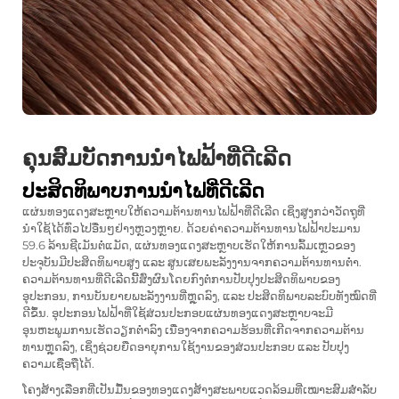
ຄຸນສົມບັດການນໍາໄຟຟ້າທີ່ດີເລີດ
ປະສິດທິພາບການນຳໄຟທີ່ດີເລີດ
ແຜ່ນທອງແດງສະຫຼາບໃຫ້ຄວາມຕ້ານທານໄຟຟ້າທີ່ດີເລີດ ເຊິ່ງສູງກວ່າວັດຖຸທີ່
ນຳໃຊ້ໄດ້ທົ່ວໄປອື່ນໆຢ່າງຫຼວງຫຼາຍ. ດ້ວຍຄ່າຄວາມຕ້ານທານໄຟຟ້າປະມານ
59.6 ລ້ານຊີເມັນຕໍ່ແມັດ, ແຜ່ນທອງແດງສະຫຼາບເຮັດໃຫ້ການລົ້ມເຫຼວຂອງ
ປະຈຸບັນມີປະສິດທິພາບສູງ ແລະ ສູນເສຍພະລັງງານຈາກຄວາມຕ້ານທານຕ່ຳ.
ຄວາມຕ້ານທານທີ່ດີເລີດນີ້ສົ່ງຜົນໂດຍກົງຕໍ່ການປັບປຸງປະສິດທິພາບຂອງ
ອຸປະກອນ, ການບັນຍາຍພະລັງງານທີ່ຫຼຸດລົງ, ແລະ ປະສິດທິພາບລະບົບທັງໝົດທີ່
ດີຂຶ້ນ. ອຸປະກອນໄຟຟ້າທີ່ໃຊ້ສ່ວນປະກອບແຜ່ນທອງແດງສະຫຼາບຈະມີ
ອຸນຫະພູມການເຮັດວຽກຕ່ຳລົງ ເນື່ອງຈາກຄວາມຮ້ອນທີ່ເກີດຈາກຄວາມຕ້ານ
ທານຫຼຸດລົງ, ເຊິ່ງຊ່ວຍຍືດອາຍຸການໃຊ້ງານຂອງສ່ວນປະກອບ ແລະ ປັບປຸງ
ຄວາມເຊື່ອຖືໄດ້.
ໂຄງສ້າງເລືອກທີ່ເປັນມື້ນຂອງທອງແດງສ້າງສະພາບແວດລ້ອມທີ່ເໝາະສົມສຳລັບ