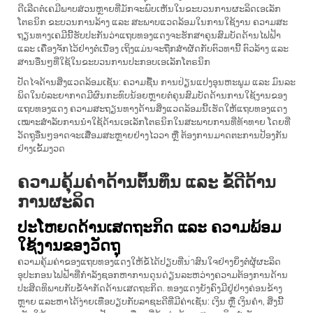
ດີເລີດຕໍ່ເຄມີພາບສ່ວນຫຼາຍທີ່ມັກຈະພົບເຫັນໃນຂະບວນການຜະລິດເອເລັກ
ໂຕຣນິກ ຂະບວນການລ້າງ ແລະ ສະພາບແວດລ້ອມໃນການໃຊ້ງານ ຄວາມສະ
ຖຽນທາງເຄມີນີ້ຮັບປະກັນວ່າແຖບທອງແດງຈະຮັກສາຄຸນສົມບັດດ້ານໄຟຟ້າ
ແລະ ເຄື່ອງຈັກໄວ້ຢ່າງຕໍ່ເນື່ອງ ເຖິງແມ່ນຈະຖືກສຳຜັດກັບຕົວທານີ້ ຕົວລ້າງ ແລະ
ສານອື່ນໆທີ່ໃຊ້ໃນຂະບວນການປະກອບເອເລັກໂຕຣນິກ
ປັດໄຈດ້ານສິ່ງແວດລ້ອມເຊັ່ນ: ຄວາມຊື້ນ ການປ່ຽນແປງອຸນຫະພູມ ແລະ ມົນລະ
ພິດໃນບໍລະຍາກາດມີຜົນກະທົບນ້ອຍຫຼາຍຕໍ່ຄຸນສົມບັດດ້ານການໃຊ້ງານຂອງ
ແຖບທອງແດງ ຄວາມສະຖຽນທາງດ້ານສິ່ງແວດລ້ອມນີ້ເຮັດໃຫ້ແຖບທອງແດງ
ເໝາະສຳລັບການນຳໃຊ້ດ້ານເອເລັກໂຕຣນິກໃນສະພາບການທີ່ທ້າທາຍ ໂດຍທີ່
ວັດຖຸອື່ນໆອາດຈະເສື່ອມສະຫຼາຍຢ່າງໄວວາ ຫຼື ຕ້ອງການມາດຕະການປ້ອງກັນ
ຢ່າງເຂັ້ມງວດ
ຄວາມຄຸ້ມຄ່າດ້ານຕົ້ນທຶນ ແລະ ຂໍ້ດີດ້ານ
ການຜະລິດ
ປະໂຫຍດດ້ານເສດຖະກິດ ແລະ ຄວາມພ້ອມ
ໃຊ້ງານຂອງວັດຖຸ
ຄວາມຄຸ້ມຄ່າຂອງແຖບທອງແດງໃຫ້ຂໍ້ໄດ້ປຽບທີ່ນ่าສົນໃຈຢ່າງຍິ່ງຕໍ່ຜູ້ຜະລິດ
ອຸປະກອນໄຟຟ້າທີ່ກຳລັງຊອກຫາການດຸນດ່ຽນລະຫວ່າງຄວາມຕ້ອງການດ້ານ
ປະສິດທິພາບກັບຂໍ້ຈຳກັດດ້ານເສດຖະກິດ. ທອງແດງຍັງຄົງມີຢູ່ຢ່າງຄ່ອນຂ້າງ
ຫຼາຍ ແລະຫາໄດ້ງ່າຍເທືອບຽບກັບລາຊະດີທີ່ມີຄ່າເຊັ່ນ: ເງິນ ຫຼື ເງິນຄຳ, ສິ່ງນີ້