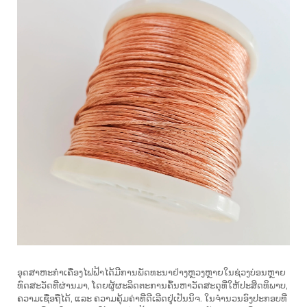
ອຸດສາຫະກຳເຄື່ອງໄຟຟ້າໄດ້ມີການພັດທະນາຢ່າງຫຼວງຫຼາຍໃນຊ່ວງບ່ອນຫຼາຍ
ທົດສະວັດທີ່ຜ່ານມາ, ໂດຍຜູ້ຜະລິດຕະການຄົ້ນຫາວັດສະດຸທີ່ໃຫ້ປະສິດທິພາບ,
ຄວາມເຊື່ອຖືໄດ້, ແລະ ຄວາມຄຸ້ມຄ່າທີ່ດີເລີດຢູ່ເປັນນິຈ. ໃນຈຳນວນອົງປະກອບທີ່