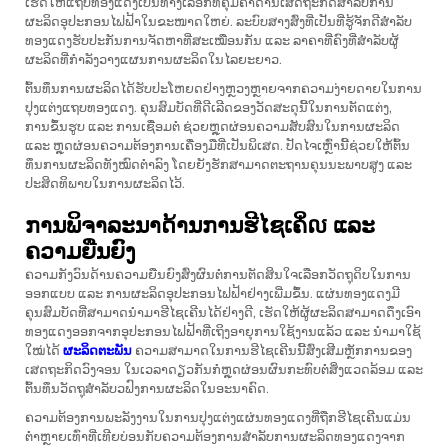
ເຮັດໃຫ້ແຖບທອງແດງເປັນທາງເລືອກທີ່ຄຸ້ມຄ່າດ້ານເສດຖະກິດສຳລັບການ
ຜະລິດອຸປະກອນໄຟຟ້າໃນຂະໜາດໃຫຍ່. ລະບົບສາງສົ່ງທີ່ເປັນທີ່ຮູ້ຈັກດີສຳລັບ
ທອງແດງຮັບປະກັນການຈັດຫາທີ່ສະເໝືອນກັນ ແລະ ລາຄາທີ່ຄົງທີ່ສຳລັບຜູ້
ຜະລິດທີ່ກຳລັງວາງແຜນການຜະລິດໃນໄລຍະຍາວ.
ຕົ້ນທຶນການຜະລິດໄດ້ຮັບປະໂຫຍດຢ່າງຫຼວງຫຼາຍຈາກຄວາມງ່າຍດາຍໃນການ
ປຸງແຕ່ງແຖບທອງແດງ. ຄຸນສົມບັດທີ່ດີເລີດຂອງວັດສະດຸນີ້ໃນການຕັດແຕ່ງ,
ການຂຶ້ນຮູບ ແລະ ການເຊື່ອມຕໍ່ ຊ່ວຍຫຼຸດຜ່ອນຄວາມສັບສົນໃນການຜະລິດ
ແລະ ຫຼຸດຜ່ອນຄວາມຕ້ອງການເຄື່ອງມືທີ່ເປັນພິເສດ. ປັດໄຈເຫຼົ່ານີ້ຊ່ວຍໃຫ້ຕົ້ນ
ທຶນການຜະລິດທັງໝົດຕ່ຳລົງ ໂດຍຍັງຮັກສາມາດຕະຖານຄຸນນະພາບສູງ ແລະ
ປະສິດທິພາບໃນການຜະລິດໄວ້.
ການພິຈາລະນາດ້ານການຮີໄຊເຄິ່ល ແລະ
ຄວາມຍືນຍົງ
ຄວາມກັງວົນດ້ານຄວາມຍືນຍົງສົ່ງຜົນຕໍ່ການຕັດສິນໃຈເລືອກວັດຖຸດິບໃນການ
ອອກແບບ ແລະ ການຜະລິດອຸປະກອນໄຟຟ້າຢ່າງເພີ່ມຂຶ້ນ. ແຜ່ນທອງແດງມີ
ຄຸນສົມບັດທີ່ສາມາດນຳມາຮີໄຊເຄີນໄດ້ຢ່າງດີ, ເຮັດໃຫ້ຜູ້ຜະລິດສາມາດດຶງເອົາ
ທອງແດງອອກຈາກອຸປະກອນໄຟຟ້າທີ່ເຖິງອາຍຸການໃຊ້ງານແລ້ວ ແລະ ນຳມາໃຊ້
ໃໝ່ໄດ້
ຜະລິດຕະພັນ
ຄວາມສາມາດໃນການຮີໄຊເຄີນນີ້ສົ່ງເສີມຫຼັກການຂອງ
ເສດຖະກິດວົງຈອນ ໃນເວລາດຽວກັນກໍຫຼຸດຜ່ອນຜົນກະທົບຕໍ່ສິ່ງແວດລ້ອມ ແລະ
ຕົ້ນທຶນວັດຖຸສຳລັບວຟົງການຜະລິດໃນອະນາຄົດ.
ຄວາມຕ້ອງການພະລັງງານໃນການປຸງແຕ່ງແຜ່ນທອງແດງທີ່ຖືກຮີໄຊເຄີນແມ່ນ
ຕ່ຳຫຼາຍເທົ່າທີ່ເທີຍບ່ອນກັບຄວາມຕ້ອງການສຳລັບການຜະລິດທອງແດງຈາກ