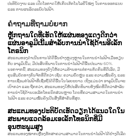
ປະຕິບັດງານ ແລະ ເປີດໂອກາດໃຫ້ເກີດເຕັກໂນໂລຢີໃໝ່ໆ ໃນການອອກແບບ
ແລະ ການຜະລິດລະບົບໄຟຟ້າ.
ຄຳຖາມທີ່ຖາມບໍ່ຍາກ
ຫຼັກຖານໃດທີ່ເຮັດໃຫ້ແຜ່ນທອງແດງດີກວ່າ
ແຜ່ນອາລູມີເນີ້ມສຳລັບການນຳໃຊ້ດ້ານອີເລັກ
ໂຕຣນິກ
ສະແຕມທອງດຳເນີນການໄດ້ດີຂື້ນຢ່າງຫຼວງຫຼາຍໃນການນຳໄຟຟ້າເມື່ອທຽບ
ກັບ ອາລູມິເນີ້ມ, ມີປະສິດທິພາບໃນການນຳໄຟຟ້າດີຂື້ນປະມານ 60%.
ນອກຈາກນີ້, ສະແຕມທອງຍັງໃຫ້ຄວາມຕ້ານທານຕໍ່ການກັດກິນທີ່ດີເລີດ, ມີ
ຄຸນສົມບັດທາງກົນຈັກທີ່ດີກວ່າ ເຊັ່ນ: ຄວາມຍືດຫຼຸ່ນ ແລະ ຄວາມໝັ້ນຄົງ, ແລະ
ການເຊື່ອມຕໍ່ໄຟຟ້າທີ່ເຊື່ອຖືໄດ້ດີຂື້ນໃນໄລຍະຍາວ. ເຖິງແມ່ນວ່າ ອາລູມິເນີ້ມຈະ
ເບົາກວ່າ ແລະ ຖືກກວ່າ, ສະແຕມທອງໃຫ້ປະສິດທິພາບທັງໝົດທີ່ດີກວ່າສຳລັບ
ການນຳໃຊ້ດ້ານເອເລັກໂທຣນິກສ່ວນຫຼາຍ ໂດຍທີ່ຄວາມສາມາດໃນການນຳ
ໄຟຟ້າ ແລະ ຄວາມໝັ້ນຄົງເປັນສິ່ງທີ່ສຳຄັນທີ່ສຸດ.
ສະແຕມທອງປະຕິບັດເຮັດວຽກໄດ້ແນວໃດໃນ
ສະພາບແວດລ້ອມເອເລັກໂທຣນິກທີ່ມີ
ອຸນຫະພູມສູງ
ສະແຕມທອງໝາກເຫຼືອງຮັກສາຄວາມສາມາດໃນການນຳໄຟຟ້າໄດ້ຢ່າງດີເລີດ