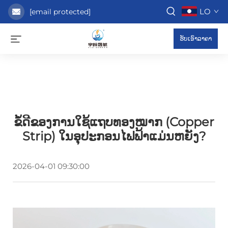
LO
[email protected]
ຮັບເອົາລາຄາ
ຂໍ້ດີຂອງການໃຊ້ແຖບທອງໝາກ (Copper
Strip) ໃນອຸປະກອນໄຟຟ້າແມ່ນຫຍັງ?
2026-04-01 09:30:00