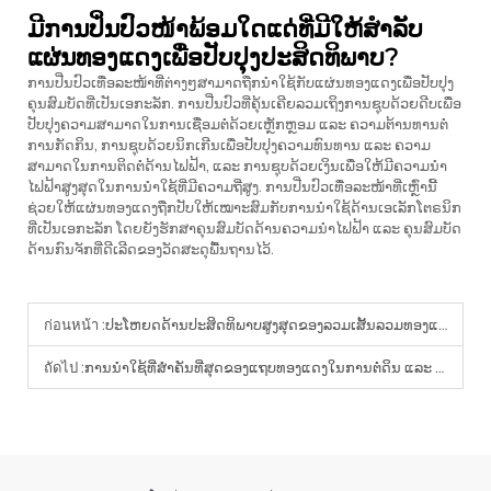
ມີການປິ່ນປົວໜ້າພ້ອມໃດແດ່ທີ່ມີໃຫ້ສຳລັບ
ແຜ່ນທອງແດງເພື່ອປັບປຸງປະສິດທິພາບ?
ການປີ່ນປົວເທື່ອລະໜ້າທີ່ຕ່າງໆສາມາດຖືກນຳໃຊ້ກັບແຜ່ນທອງແດງເພື່ອປັບປຸງ
ຄຸນສົມບັດທີ່ເປັນເອກະລັກ. ການປີ່ນປົວທີ່ຄຸ້ນເຄີຍລວມເຖິງການຊຸບດ້ວຍດີບເພື່ອ
ປັບປຸງຄວາມສາມາດໃນການເຊື່ອມຕໍ່ດ້ວຍເຫຼັກຫຼອມ ແລະ ຄວາມຕ້ານທານຕໍ່
ການກັດກິນ, ການຊຸບດ້ວຍນິກເກີນເພື່ອປັບປຸງຄວາມທົນທານ ແລະ ຄວາມ
ສາມາດໃນການຕິດຕໍ່ດ້ານໄຟຟ້າ, ແລະ ການຊຸບດ້ວຍເງິນເພື່ອໃຫ້ມີຄວາມນຳ
ໄຟຟ້າສູງສຸດໃນການນຳໃຊ້ທີ່ມີຄວາມຖີ່ສູງ. ການປີ່ນປົວເທື່ອລະໜ້າທີ່ເຫຼົ່ານີ້
ຊ່ວຍໃຫ້ແຜ່ນທອງແດງຖືກປັບໃຫ້ເໝາະສົມກັບການນຳໃຊ້ດ້ານເອເລັກໂຕຣນິກ
ທີ່ເປັນເອກະລັກ ໂດຍຍັງຮັກສາຄຸນສົມບັດດ້ານຄວາມນຳໄຟຟ້າ ແລະ ຄຸນສົມບັດ
ດ້ານກົນຈັກທີ່ດີເລີດຂອງວັດສະດຸພື້ນຖານໄວ້.
ก่อนหน้า :
ປະໂຫຍດດ້ານປະສິດທິພາບສູງສຸດຂອງລວມເສັ້ນລວມທອງແດງທີ່ຫຸ້ມດ້ວຍເຫຼັກ
ถัดไป :
ການນຳໃຊ້ທີ່ສຳຄັນທີ່ສຸດຂອງແຖບທອງແດງໃນການຕໍ່ດິນ ແລະ ການປ້ອງກັນ