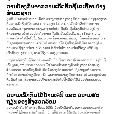
ການປ້ອງກັນຈາກການເກີດອັກຊີໄດເຊື່ອນຢ່າງ
ທຳມະຊາດ
ຄຸນສົມບັດການຕ້ານການກັດກິນຂອງແຖບທອງແດງ ມີສ່ວນຊ່ວຍຢ່າງຫຼວງຫຼາຍ
ຕໍ່ຄວາມເຊື່ອຖືໄດ້ໃນໄລຍະຍາວຂອງລະບົບໄຟຟ້າ. ເມື່ອສຳຜັດກັບສະພາບ
ແວດລ້ອມທາງອາກາດ ທອງແດງຈະປະກົດຊັ້ນອັກຊີດປ້ອງກັນຕົວເອງຢ່າງ
ທຳມະຊາດ ເຊິ່ງຊ່ວຍປ້ອງກັນການເກີດອັກຊີດເພີ່ມເຕີມ ແລະຮັກສາຄວາມ
ຕໍ່ເນື່ອງດ້ານໄຟຟ້າໄວ້ໃນໄລຍະເວລາທີ່ຍາວນານ. ກົລະຍຸດຕິການປ້ອງກັນຕົວເອງ
ນີ້ ຊ່ວຍຫຼຸດຜ່ອນຄວາມຈຳເປັນໃນການນຳໃຊ້ຊັ້ນປ້ອງກັນທີ່ມີລາຄາແພງໃນ
ການນຳໃຊ້ຫຼາຍປະເພດ ໃນຂະນະທີ່ຮັບປະກັນການປະຕິບັດງານທີ່ສົມໆ
ເທົ່າກັນຕະຫຼອດອາຍຸການໃຊ້ງານຂອງອຸປະກອນ.
ຕ່າງຈາກວັດຖຸດິບທີ່ຕ້ອງການການປິ່ນປົວເທື່ອລະໜ້າ ຫຼື ມາດຕະການປ້ອງກັນທີ່
ເຂັ້ມງວດ,
ແຜນທ່ານ cooper
ໃຫ້ຄວາມຕ້ານທາງດ້ານສິ່ງແວດລ້ອມຢ່າງ
ທຳມະຊາດ. ການປ້ອງກັນທີ່ເກີດຂື້ນຢ່າງທຳມະຊາດນີ້ ຊ່ວຍຫຼຸດຜ່ອນຄວາມ
ຈຳເປັນໃນການບໍາລຸງຮັກສາ ຍືດເວລາການບໍາລຸງຮັກສາອອກໄປ ແລະຫຼຸດຜ່ອນ
ຕົ້ນທຶນທັງໝົດໃນການເປັນເຈົ້າຂອງລະບົບໄຟຟ້າທີ່ນຳໃຊ້ສ່ວນປະກອບແຖບ
ທອງແດງ.
ຄວາມເຂົ້າກັນໄດ້ດ້ານເคมີ ແລະ ຄວາມສະ
ຖຽນຂອງສິ່ງແວດລ້ອມ
ຄວາມເຂົ້າກັນໄດ້ທາງເຄມີເປັນຂໍ້ດີອີກອັນໜຶ່ງທີ່ສຳຄັນຂອງແຖບທອງແດງໃນ
ການນຳໃຊ້ດ້ານເອເລັກໂຕຣນິກ ວັດຖຸນີ້ສະແດງໃຫ້ເຫັນຄວາມຕ້ານທານທີ່