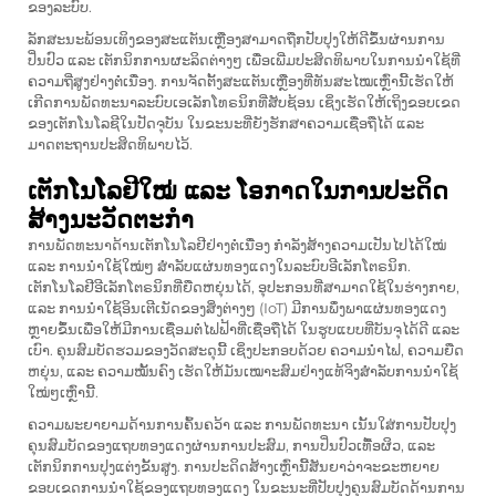
ຂອງລະບົບ.
ລັກສະນະພ້ອນເທິງຂອງສະແຕັນເຫຼືອງສາມາດຖືກປັບປຸງໃຫ້ດີຂຶ້ນຜ່ານການ
ປິ່ນປົວ ແລະ ເຕັກນິກການຜະລິດຕ່າງໆ ເພື່ອເພີ່ມປະສິດທິພາບໃນການນຳໃຊ້ທີ່
ຄວາມຖີ່ສູງຢ່າງຕໍ່ເນື່ອງ. ການຈັດຕັ້ງສະແຕັນເຫຼືອງທີ່ທັນສະໄໝເຫຼົ່ານີ້ເຮັດໃຫ້
ເກີດການພັດທະນາລະບົບເອເລັກໂທຣນິກທີ່ສັບຊ້ອນ ເຊິ່ງເຮັດໃຫ້ເຖິງຂອບເຂດ
ຂອງເຕັກໂນໂລຊີໃນປັດຈຸບັນ ໃນຂະນະທີ່ຍັງຮັກສາຄວາມເຊື່ອຖືໄດ້ ແລະ
ມາດຕະຖານປະສິດທິພາບໄວ້.
ເຕັກໂນໂລຢີໃໝ່ ແລະ ໂອກາດໃນການປະດິດ
ສ້າງນະວັດຕະກໍາ
ການພັດທະນາດ້ານເຕັກໂນໂລຢີຢ່າງຕໍ່ເນື່ອງ ກຳລັງສ້າງຄວາມເປັນໄປໄດ້ໃໝ່
ແລະ ການນຳໃຊ້ໃໝ່ໆ ສຳລັບແຜ່ນທອງແດງໃນລະບົບອີເລັກໂຕຣນິກ.
ເຕັກໂນໂລຢີອີເລັກໂຕຣນິກທີ່ຍືດຫຍຸ່ນໄດ້, ອຸປະກອນທີ່ສາມາດໃຊ້ໃນຮ່າງກາຍ,
ແລະ ການນຳໃຊ້ອິນເຕີເນັດຂອງສິ່ງຕ່າງໆ (IoT) ມີການພຶ່ງພາແຜ່ນທອງແດງ
ຫຼາຍຂຶ້ນເພື່ອໃຫ້ມີການເຊື່ອມຕໍ່ໄຟຟ້າທີ່ເຊື່ອຖືໄດ້ ໃນຮູບແບບທີ່ບັນຈຸໄດ້ດີ ແລະ
ເບົາ. ຄຸນສົມບັດຮວມຂອງວັດສະດຸນີ້ ເຊິ່ງປະກອບດ້ວຍ ຄວາມນຳໄຟ, ຄວາມຍືດ
ຫຍຸ່ນ, ແລະ ຄວາມໝັ້ນຄົງ ເຮັດໃຫ້ມັນເໝາະສົມຢ່າງແທ້ຈິງສຳລັບການນຳໃຊ້
ໃໝ່ໆເຫຼົ່ານີ້.
ຄວາມພະຍາຍາມດ້ານການຄົ້ນຄວ້າ ແລະ ການພັດທະນາ ເນັ້ນໃສ່ການປັບປຸງ
ຄຸນສົມບັດຂອງແຖບທອງແດງຜ່ານການປະສົມ, ການປິ່ນປົວເທື້ອຜິວ, ແລະ
ເຕັກນິກການປຸງແຕ່ງຂັ້ນສູງ. ການປະດິດສ້າງເຫຼົ່ານີ້ສັນຍາວ່າຈະຂະຫຍາຍ
ຂອບເຂດການນຳໃຊ້ຂອງແຖບທອງແດງ ໃນຂະນະທີ່ປັບປຸງຄຸນສົມບັດດ້ານການ