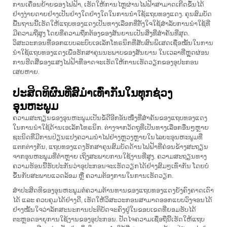
ການເຄື່ອນຍ້າຍຂອງໄຟຟ້າ, ເຮັດໃຫ້ການໄຫຼຜ່ານໄຟຟ້າສາມາດເກີດຂຶ້ນໄດ້
ຢ່າງງ່າຍດາຍຢ່າງເປັນຢ່າງໃດຢ່າງໃດໃນການນຳໃຊ້ແຖບທອງແດງ. ຄຸນສົມບັດ
ພື້ນຖານນີ້ເຮັດໃຫ້ແຖບທອງແດງເປັນທາງເລືອກທີ່ຕັ້ງໃຈໃຊ້ສຳລັບການນຳໃຊ້ທີ່
ມີຄວາມຖີ່ສູງ ໂດຍທີ່ຄວາມຖືກຕ້ອງຂອງສັນຍານເປັນສິ່ງທີ່ສຳຄັນທີ່ສຸດ.
ວິສະວະກອນທີ່ອອກແບບລະບົບເອເລັກໂທຣນິກທີ່ສັບສົນພິເສດເຊື່ອໝັ້ນໃນການ
ນຳໃຊ້ແຖບທອງແດງເພື່ອຮັກສາຄຸນນະພາບຂອງສັນຍານ ໃນເວລາທີ່ຫຼຸດຜ່ອນ
ການຮີດສີ່ຂອງແສງໄຟຟ້າທີ່ອາດຈະເຮັດໃຫ້ການເຮັດວຽກຂອງອຸປະກອນ
ເສຍຫາຍ.
ປະສິດທິຜົນທີ່ສົມໍາເທົ່າກັນໃນທຸກຊ່ວງ
ອຸນຫະພູມ
ຄວາມສະຖຽນຂອງອຸນຫະພູມເປັນຂໍ້ດີອີກອັນໜຶ່ງທີ່ສຳຄັນຂອງແຖບທອງແດງ
ໃນການນຳໃຊ້ດ້ານເອເລັກໂທຣນິກ. ຕ່າງຈາກວັດຖຸທີ່ເປັນທາງເລືອກອື່ນໆຫຼາຍ
ຊະນິດທີ່ມີການປ່ຽນແປງຄວາມນຳໄຟຢ່າງຫຼວງຫຼາຍໃນໄລຍະອຸນຫະພູມທີ່
ແຕກຕ່າງກັນ, ແຖບທອງແດງຮັກສາຄຸນສົມບັດດ້ານໄຟຟ້າທີ່ຄ່ອນຂ້າງສະຖຽນ
ຈາກອຸນຫະພູມທີ່ຕ່ຳຫຼາຍ ເຖິງສະພາບການໃຊ້ງານທີ່ສູງ. ຄວາມສະຖຽນທາງ
ຄວາມຮ້ອນນີ້ຮັບປະກັນວ່າອຸປະກອນຈະເຮັດວຽກໄດ້ຢ່າງສົມໆເທົ່າກັນ ໂດຍບໍ່
ຂຶ້ນກັບສະພາບແວດລ້ອມ ຫຼື ຄວາມຕ້ອງການໃນການເຮັດວຽກ.
ສຳປະສິດທິຂອງອຸນຫະພູມຕໍ່ຄວາມຕ້ານທານຂອງແຖບທອງແດງຍັງຄົງຄາດເດົາ
ໄດ້ ແລະ ຄວບຄຸມໄດ້ຢ່າງດີ, ເຮັດໃຫ້ວິສະວະກອນສາມາດອອກແບບວົງຈອນໄດ້
ຢ່າງໝັ້ນໃຈວ່າລັກສະນະການປະຕິບັດຈະຄົງຢູ່ໃນຂອບເຂດທີ່ຍອມຮັບໄດ້
ຕະຫຼອດອາຍຸການໃຊ້ງານຂອງອຸປະກອນ. ປັດໄຈຄວາມເຊື່ອຖືນີ້ເຮັດໃຫ້ແຖບ