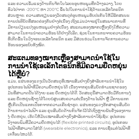
ແລະ ຄວາມເຂັ້ມແຂງດ້ານກົນຈັກໃນໄລຍະອຸນຫະພູມທີ່ກວ້າງຂວາງ, ໂດຍ
ທົ່ວໄປຈາກ -200°C ຫາ 200°C ຂຶ້ນໄປໃນການນຳໃຊ້ດ້ານເອເລັກໂຕຣນິກ
ສ່ວນຫຼາຍ. ຄວາມສະຖຽນຂອງວັດສະດຸຕໍ່ອຸນຫະພູມຮັບປະກັນໃຫ້ມີລັກສະນະ
ການປະຕິບັດທີ່ສອດຄ່ອງກັນຢ່າງຕໍ່ເນື່ອງ ເຖິງແມ່ນວ່າຈະຢູ່ໃນສະພາບການທີ່
ມີການປ່ຽນແປງອຸນຫະພູມຢ່າງຕໍ່ເນື່ອງ. ສະແຕມທອງໝາກເຫຼືອງຍັງໃຫ້ຄວາມ
ສາມາດໃນການນຳຄວາມຮ້ອນໄດ້ຢ່າງດີເລີດ, ຊ່ວຍໃນການກະຈາຍຄວາມຮ້ອນ
ທີ່ເກີດຂຶ້ນໃນວົງຈອນເອເລັກໂຕຣນິກ ແລະ ມີສ່ວນຮ່ວມໃນການຈັດການຄວາມ
ຮ້ອນຂອງລະບົບທັງໝົດ.
ສະແຕມທອງໝາກເຫຼືອງສາມາດນຳໃຊ້ໃນ
ການນຳໃຊ້ເອເລັກໂຕຣນິກທີ່ມີຄວາມຍືດຫຍຸ່ນ
ໄດ້ຫຼືບໍ?
ແມ່ນ, ແຜ່ນທອງແດງເປັນວັດສະດຸທີ່ເໝາະສົມຢ່າງຍິ່ງສຳລັບການນຳໃຊ້ໃນ
ອຸປະກອນໄຟຟ້າທີ່ມີຄວາມຍືດຫຍຸ່ນໄດ້ ເນື່ອງຈາກຄຸນສົມບັດທຳມະຊາດຂອງ
ມັນທີ່ສາມາດປັ້ນໄດ້ງ່າຍ ແລະ ຍືດຫຍຸ່ນໄດ້ດີ. ວັດສະດຸນີ້ສາມາດຮັບມືກັບການງໍ່
ແລະ ຍືດຫຍຸ່ນຊ້ຳໆໄດ້ໂດຍບໍ່ສູນເສຍຄວາມຕໍ່ເນື່ອງດ້ານໄຟຟ້າ ຫຼື ມີການແຕກ
ຫຼືເກີດເປັນແຕກເປືອກຈາກຄວາມເຄີຍຊຳຮຸດ. ແຜ່ນທອງແດງຮັກສາຄຸນສົມບັດ
ດ້ານການນຳໄຟຟ້າ ແລະ ຄຸນສົມບັດດ້ານກົນຈັກໄວ້ໄດ້ເຖິງຫຼາຍພັນຄັ້ງຂອງການ
ງໍ່-ຍືດຫຍຸ່ນ, ເຮັດໃຫ້ມັນເໝາະສົມຢ່າງຍິ່ງສຳລັບການນຳໃຊ້ເຊັ່ນ: ອຸປະກອນ
ວົງຈອນພິມທີ່ມີຄວາມຍືດຫຍຸ່ນໄດ້ (flexible printed circuits), ອຸປະກອນ
ໄຟຟ້າທີ່ສາມາດໃສ່ໄດ້ (wearable electronics), ແລະ ການເຊື່ອມຕໍ່ໄຟຟ້າທີ່
ເคลື່ອນໄຫວໄດ້.