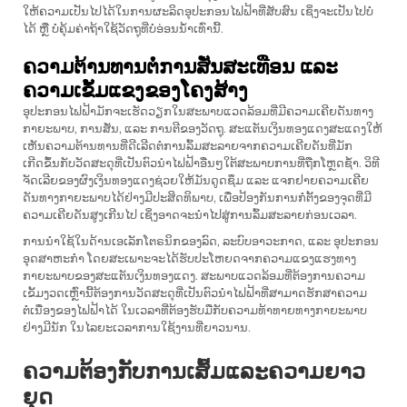
ໃຫ້ຄວາມເປັນໄປໄດ້ໃນການຜະລິດອຸປະກອນໄຟຟ້າທີ່ສັບສົນ ເຊິ່ງຈະເປັນໄປບໍ່
ໄດ້ ຫຼື ບໍ່ຄຸ້ມຄ່າຖ້າໃຊ້ວັດຖຸທີ່ບໍ່ອ່ອນນ້ຳເທົ່ານີ້.
ຄວາມຕ້ານທານຕໍ່ການສັ່ນສະເທືອນ ແລະ
ຄວາມເຂັ້ມແຂງຂອງໂຄງສ້າງ
ອຸປະກອນໄຟຟ້າມັກຈະເຮັດວຽກໃນສະພາບແວດລ້ອມທີ່ມີຄວາມເຄີຍດັນທາງ
ກາຍະພາບ, ການສັ່ນ, ແລະ ການຕີຂອງວັດຖຸ. ສະແຕັນເງິນທອງແດງສະແດງໃຫ້
ເຫັນຄວາມຕ້ານທານທີ່ດີເລີດຕໍ່ການລົ້ມສະລາຍຈາກຄວາມເຄີຍດັນທີ່ມັກ
ເກີດຂຶ້ນກັບວັດສະດຸທີ່ເປັນຕົວນຳໄຟຟ້າອື່ນໆໃຕ້ສະພາບການທີ່ຖືກໂຫຼດຊ້ຳ. ວິທີ
ຈັດເລີຍຂອງຜົງເງິນທອງແດງຊ່ວຍໃຫ້ມັນດູດຊຶມ ແລະ ແຈກຢາຍຄວາມເຄີຍ
ດັນທາງກາຍະພາບໄດ້ຢ່າງມີປະສິດທິພາບ, ເພື່ອປ້ອງກັນການກໍ່ຕັ້ງຂອງຈຸດທີ່ມີ
ຄວາມເຄີຍດັນສູງເກີນໄປ ເຊິ່ງອາດຈະນຳໄປສູ່ການລົ້ມສະລາຍກ່ອນເວລາ.
ການນຳໃຊ້ໃນດ້ານເອເລັກໂຕຣນິກຂອງລົດ, ລະບົບອາວະກາດ, ແລະ ອຸປະກອນ
ອຸດສາຫະກຳ ໂດຍສະເພາະຈະໄດ້ຮັບປະໂຫຍດຈາກຄວາມແຂງແຮງທາງ
ກາຍະພາບຂອງສະແຕັນເງິນທອງແດງ. ສະພາບແວດລ້ອມທີ່ຕ້ອງການຄວາມ
ເຂັ້ມງວດເຫຼົ່ານີ້ຕ້ອງການວັດສະດຸທີ່ເປັນຕົວນຳໄຟຟ້າທີ່ສາມາດຮັກສາຄວາມ
ຕໍ່ເນື່ອງຂອງໄຟຟ້າໄດ້ ໃນເວລາທີ່ຕ້ອງຮັບມືກັບຄວາມທ້າທາຍທາງກາຍະພາບ
ຢ່າງມີນັກ ໃນໄລຍະເວລາການໃຊ້ງານທີ່ຍາວນານ.
ຄວາມຕ້ອງກັບການເສົ້ມແລະຄວາມຍາວ
ຍຸດ