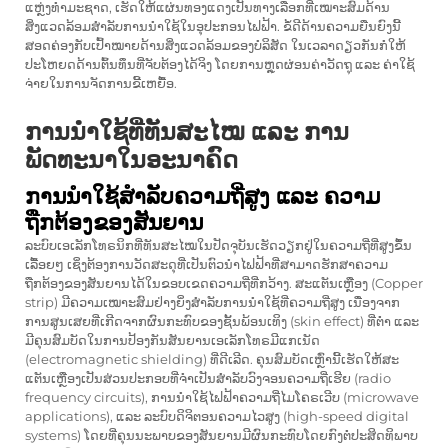
ແຫຼ່ງທຳມະຊາດ, ເຮັດໃຫ້ແຜ່ນທອງແດງເປັນທາງເລືອກທີ່ເໝາະສົມດ້ານ
ສິ່ງແວດລ້ອມສຳລັບການນຳໃຊ້ໃນອຸປະກອນໄຟຟ້າ. ຂໍ້ດີດ້ານຄວາມຍືນຍົງນີ້
ສອດຄ່ອງກັບເປົ້າໝາຍດ້ານສິ່ງແວດລ້ອມຂອງບໍລິສັດ ໃນເວລາດຽວກັນກໍໃຫ້
ປະໂຫຍດດ້ານຕົ້ນທຶນທີ່ຈັບຕ້ອງໄດ້ຈິງ ໂດຍການຫຼຸດຜ່ອນຄ່າວັດຖຸ ແລະ ຄ່າໃຊ້
ຈ່າຍໃນການຈັດການຂີ້ເຫຍື້ອ.
ການນຳໃຊ້ທີ່ທັນສະໄໝ ແລະ ການ
ພັດທະນາໃນອະນາຄົດ
ການນຳໃຊ້ສຳລັບຄວາມຖີ່ສູງ ແລະ ຄວາມ
ຖືກຕ້ອງຂອງສັນຍານ
ລະບົບເອເລັກໂທຣນິກທີ່ທັນສະໄໝໃນປັດຈຸບັນເຮັດວຽກຢູ່ໃນຄວາມຖີ່ທີ່ສູງຂຶ້ນ
ເລື້ອຍໆ ເຊິ່ງຕ້ອງການວັດສະດຸທີ່ເປັນຕົວນຳໄຟຟ້າທີ່ສາມາດຮັກສາຄວາມ
ຖືກຕ້ອງຂອງສັນຍານໄດ້ໃນຂອບເຂດຄວາມຖີ່ທີ່ກວ້າງ. ສະແຕັນເຫຼືອງ (Copper
strip) ມີຄວາມເໝາະສົມຢ່າງຍິ່ງສຳລັບການນຳໃຊ້ທີ່ຄວາມຖີ່ສູງ ເນື່ອງຈາກ
ການສູນເສຍທີ່ເກີດຈາກຜົນກະທົບຂອງຊັ້ນພ້ອນເທິງ (skin effect) ທີ່ຕ່ຳ ແລະ
ມີຄຸນສົມບັດໃນການປ້ອງກັນສັນຍານເອເລັກໂທຣມີແກເນັດ
(electromagnetic shielding) ທີ່ດີເລີດ. ຄຸນສົມບັດເຫຼົ່ານີ້ເຮັດໃຫ້ສະ
ແຕັນເຫຼືອງເປັນສ່ວນປະກອບທີ່ຈຳເປັນສຳລັບວົງຈອນຄວາມຖີ່ເຮີຍ (radio
frequency circuits), ການນຳໃຊ້ໄຟຟ້າຄວາມຖີ່ໄມໂຄຣເວີບ (microwave
applications), ແລະ ລະບົບດິຈິຕອນຄວາມໄວສູງ (high-speed digital
systems) ໂດຍທີ່ຄຸນນະພາບຂອງສັນຍານມີຜົນກະທົບໂດຍກົງຕໍ່ປະສິດທິພາບ