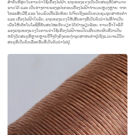
ສຳຄັນທີ່ສຸດໃນການນຳໃຊ້ເຄື່ອງໄຟຟ້າ, ແຖບທອງແດງເປັນວັດສະດຸທີ່ບໍ່ສາມາດ
ຂາດໄດ້ ແລະ ເປັນຮ່າງກາຍຂອງອຸປະກອນເຄື່ອງໄຟຟ້າຈຳນວນຫຼວງຫຼາຍ. ຈາກ
ໂທລະສັບມືຖື ແລະ ໂຄມພິວເຕີ້ແລັບທັອບ ໄປຈົນເຖິງລະບົບຄວບຄຸມອຸດສາຫະກຳ
ແລະ ເຄື່ອງໄຟຟ້າໃນລົດ, ແຖບທອງແດງໃຫ້ເສັ້ນທາງທີ່ເປັນຕົວນຳໄຟທີ່ຈຳເປັນ
ເພື່ອໃຫ້ເຕັກໂນໂລຊີທີ່ທັນສະໄໝເຮັດວຽກໄດ້ຢ່າງລຽບລ້ອຍ. ການເຂົ້າໃຈຂໍ້ດີ
ຂອງແຖບທອງແດງໃນການນຳໃຊ້ເຄື່ອງໄຟຟ້າຈະເປີດເຜີຍເຫດຜົນທີ່ວ່າເປັນ
ຫຍັງວັດສະດຸທີ່ຫຼາກຫຼາຍນີ້ຈຶ່ງຍັງຄົງຄອບງຳອຸດສາຫະກຳຢູ່ເຖິງແມ່ນຈະມີວັດ
ສະດຸທີ່ເປັນຕົວເລືອກອື່ນທີ່ເປັນຕົວນຳໄຟຢູ່.