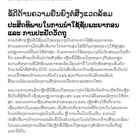
ຂໍ້ດີດ້ານຄວາມຍືນຍົງຕໍ່ສິ່ງແວດລ້ອມ
ປະສິດທິພາບໃນການນຳໃຊ້ຊັບພະຍາກອນ
ແລະ ການປະຢັດວັດຖຸ
ການກໍ່ສ້າງເຫຼັກທີ່ມີຊັ້ນແປ້ງທອງແດງເປັນການນຳໃຊ້ຊັບພະຍາກອນ
ທຳມະຊາດຢ່າງມີປະສິດທິພາບ ໂດຍການສຸມໃສ່ຂໍ້ດີຂອງທອງແດງໃຫ້ສູງສຸດ
ແຕ່ຫຼຸດການບໍລິໂພກໃຫ້ຕ່ຳສຸດ. ດ້ວຍການນຳໃຊ້ທອງແດງເປັນວັດສະດຸແປ້ງເທົ່າ
ນັ້ນ ແທນທີ່ຈະເປັນຕົວນຳໄຟທັງໝົດ ເຫຼັກທີ່ມີຊັ້ນແປ້ງທອງແດງຈຶ່ງຊ່ວຍຫຼຸດ
ຄວາມຕ້ອງການທີ່ມີຕໍ່ຊັບພະຍາກອນອັນມີຄຸນຄ່ານີ້ ໂດຍຍັງຮັກສາຄຸນສົມບັດ
ດ້ານໄຟຟ້າທີ່ສຳຄັນໄວ້ໄດ້. ຄວາມມີປະສິດທິພາບດ້ານຊັບພະຍາກອນນີ້ເປັນໄປ
ຕາມເປົ້າໝາຍດ້ານຄວາມຍືນຍົງ ແລະ ຊ່ວຍຈັດການກັບຜົນກະທົບຕໍ່
ສິ່ງແວດລ້ອມຂອງໂຄງການສິ່ງອຳນວຍພື້ນຖານຂະໜາດໃຫຍ່.
ຂະບວນການຜະລິດເຫຼັກທີ່ມີຊັ້ນແປ້ງທອງແດງນຳໃຊ້ເຕັກນິກດ້ານເທັກນີກເຫຼັກ
ທີ່ເປັນທີ່ຮູ້ຈັກດີ ເຊິ່ງຊ່ວຍຫຼຸດການສູນເສຍ ແລະ ການບໍລິໂພກພະລັງງານໃຫ້ຕ່ຳ
ສຸດ. ຂະບວນການເຊື່ອມຕໍ່ລະຫວ່າງທອງແດງ ແລະ ເຫຼັກສ້າງໃຫ້ເກີດການ
ເຊື່ອມຕໍ່ທາງໂມເລກຸນທີ່ຖາວອນ ເຊິ່ງຮັບປະກັນການປະຕິບັດງານໃນໄລຍະຍາວ
ໂດຍບໍ່ຕ້ອງການການປູກຝັງເພີ່ມເຕີມ ຫຼື ການປິ່ນປົວເພີ່ມເຕີມ. ຄວາມມີ
ປະສິດທິພາບດ້ານການຜະລິດນີ້ເປັນສ່ວນຊ່ວຍໃນປະໂຫຍດດ້ານສິ່ງແວດລ້ອມ
ໂດຍລວມຂອງການເລືອກໃຊ້ເຫຼັກທີ່ມີຊັ້ນແປ້ງທອງແດງສຳລັບການຕິດຕັ້ງຢູ່
ພາຍໃຕ້ດິນ.