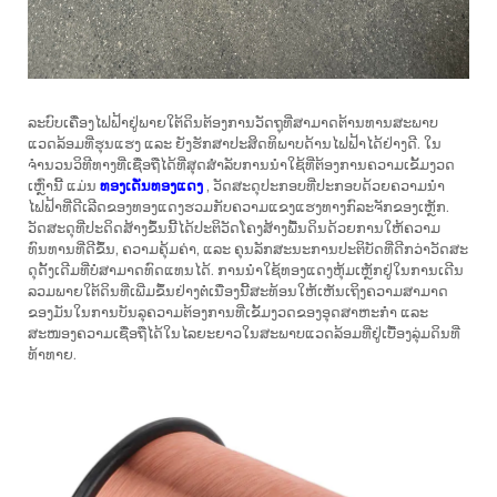
ລະບົບເຄື່ອງໄຟຟ້າຢູ່ພາຍໃຕ້ດິນຕ້ອງການວັດຖຸທີ່ສາມາດຕ້ານທານສະພາບ
ແວດລ້ອມທີ່ຮຸນແຮງ ແລະ ຍັງຮັກສາປະສິດທິພາບດ້ານໄຟຟ້າໄດ້ຢ່າງດີ. ໃນ
ຈຳນວນວິທີທາງທີ່ເຊື່ອຖືໄດ້ທີ່ສຸດສຳລັບການນຳໃຊ້ທີ່ຕ້ອງການຄວາມເຂັ້ມງວດ
ເຫຼົ່ານີ້ ແມ່ນ
ທອງເດັ່ນທອງແດງ
, ວັດສະດຸປະກອບທີ່ປະກອບດ້ວຍຄວາມນຳ
ໄຟຟ້າທີ່ດີເລີດຂອງທອງແດງຮວມກັບຄວາມແຂງແຮງທາງກົລະຈັກຂອງເຫຼັກ.
ວັດສະດຸທີ່ປະດິດສ້າງຂຶ້ນນີ້ໄດ້ປະຕິວັດໂຄງສ້າງພື້ນດິນດ້ວຍການໃຫ້ຄວາມ
ທົນທານທີ່ດີຂຶ້ນ, ຄວາມຄຸ້ມຄ່າ, ແລະ ຄຸນລັກສະນະການປະຕິບັດທີ່ດີກວ່າວັດສະ
ດຸດັ້ງເດີມທີ່ບໍ່ສາມາດທົດແທນໄດ້. ການນຳໃຊ້ທອງແດງຫຸ້ມເຫຼັກຢູ່ໃນການເດີນ
ລວມພາຍໃຕ້ດິນທີ່ເພີ່ມຂຶ້ນຢ່າງຕໍ່ເນື່ອງນີ້ສະທ້ອນໃຫ້ເຫັນເຖິງຄວາມສາມາດ
ຂອງມັນໃນການບັນລຸຄວາມຕ້ອງການທີ່ເຂັ້ມງວດຂອງອຸດສາຫະກຳ ແລະ
ສະໜອງຄວາມເຊື່ອຖືໄດ້ໃນໄລຍະຍາວໃນສະພາບແວດລ້ອມທີ່ຢູ່ເບື້ອງລຸ່ມດິນທີ່
ທ້າທາຍ.