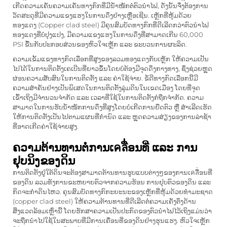
ເກີດຄວາມເຄັ່ນຄວາມເຄັ່ນທາງກົກທີ່ມີນ້ຳໜັກຕໍ່ຕົວນຳໄຟ, ດັ່ງນັ້ນຈຶ່ງຕ້ອງການ
ວັດສະດຸທີ່ມີຄວາມແຂງແຮງໃນການດຶງຢ່າງເຫຼືອເຊີນ. ເຫຼັກທີ່ຫຸ້ມດ້ວຍ
ທອງແດງ (Copper clad steel) ມີຄຸນສົມບັດທາງກົກທີ່ດີເລີດກວ່າຕົວນຳໄຟ
ທອງແດງທີ່ບໍ່ປຸງແປງ, ມີຄວາມແຂງແຮງໃນການດຶງທີ່ສາມາດເກີນ 60,000
PSI ຂື້ນກັບປະກອບສ່ວນຂອງຫົວໃຈເຫຼັກ ແລະ ຂະບວນການຜະລິດ.
ຄວາມເຂັ້ມແຂງທາງກົດເລືອກທີ່ສູງຂອງລວມທອງແດງກັບເຫຼັກ ໃຫ້ຄວາມເປັນ
ໄປໄດ້ໃນການຕິດຕັ້ງເຄເບີນທີ່ຍາວຂຶ້ນໂດຍບໍ່ຕ້ອງມີຈຸດດຶງກາງທາງ, ຊຶ່ງຊ່ວຍຫຼຸດ
ຜ່ອນຄວາມສັບສົນໃນການຕິດຕັ້ງ ແລະ ຄ່າໃຊ້ຈ່າຍ. ຂໍ້ດີທາງກົດເລືອກນີ້ມີ
ຄວາມສຳຄັນຢ່າງເປັນພິເສດໃນການຕິດຕັ້ງລຸ່ມດິນໃນເຂດເມືອງ ໂດຍທີ່ຈຸດ
ເຂົ້າເຖິງມີຈຳນວນຈຳກັດ ແລະ ເວລາທີ່ໃຊ້ໃນການຕິດຕັ້ງກໍຖືກຈຳກັດ. ຄວາມ
ສາມາດໃນການຮັບນ້ຳໜັກການດຶງທີ່ສູງໂດຍບໍ່ເກີດການຍືດຕົວ ຫຼື ສຳເລີດເຮັດ
ໃຫ້ການຕິດຕັ້ງເປັນໄປຕາມແຜນທີ່ກຳນົດ ແລະ ຫຼຸດຄວາມສ່ຽງຂອງການລ່າຊ້າ
ທີ່ອາດເກີດຄ່າໃຊ້ຈ່າຍສູງ.
ຄວາມຕ້ານທານຕໍ່ການເคลື່ອນທີ່ ແລະ ການ
ຢຸບນິງຂອງດິນ
ການຕິດຕັ້ງຢູ່ໃຕ້ດິນຈະຕ້ອງສາມາດຕ້ານທານຮູບແບບຕ່າງໆຂອງການເคลື່ອນທີ່
ຂອງດິນ ລວມທັງການຂະຫຍາຍຕົວຈາກຄວາມຮ້ອນ ການຢຸບຕົວຂອງດິນ ແລະ
ກິດຈະກຳດິນໄຫວ. ຄຸນສົມບັດທາງກົກະຍະນະຂອງເຫຼັກທີ່ຫຸ້ມດ້ວຍທຳມະຊາດ
(copper clad steel) ໃຫ້ຄວາມຕ້ານທານທີ່ດີເລີດຕໍ່ຄວາມເຄັ່ງຕຶງດ້ານ
ສິ່ງແວດລ້ອມເຫຼົ່ານີ້ ໂດຍຮັກສາຄວາມເປັນປະກົດຂອງຕົວນຳໄຟໄວ້ເຖິງແມ່ນວ່າ
ຈະຖືກນຳໄປໃຊ້ໃນສະພາບທີ່ມີການເຄື່ອນທີ່ຂອງດິນຢ່າງຮຸນແຮງ. ຫົວໃຈເຫຼັກ