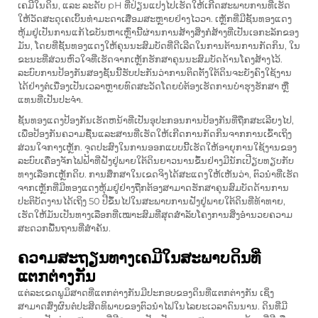
ເຄມີໃນດິນ, ແລະ ລະດັບ pH ທີ່ປ່ຽນແປງໄປເຮັດໃຫ້ເກີດສະພາບການທີ່ເຮັດ
ໃຫ້ວັດສະດຸເຄເບິ້ນທຳມະດາເສື່ອມສະຫຼາຍຢ່າງໄວວາ. ເຫຼັກທີ່ມີຊັ້ນທອງແດງ
ຫຸ້ມຢູ່ເປັນການແກ້ໄຂບັນຫາເຫຼົ່ານີ້ຜ່ານການສ້າງສິ່ງກໍ່ສ້າງທີ່ເປັນເອກະລັກຂອງ
ມັນ, ໂດຍທີ່ຊັ້ນທອງແດງໃຫ້ຄຸນນະສົມບັດທີ່ດີເລີດໃນການຕ້ານການກັດກິນ, ໃນ
ຂະນະທີ່ສ່ວນຫົວໃຈທີ່ເຮັດຈາກເຫຼັກຮັກສາຄຸນນະສົມບັດດ້ານໂຄງສ້າງໄວ້.
ລະບົບການປ້ອງກັນສອງຊັ້ນນີ້ຮັບປະກັນວ່າການຕິດຕັ້ງໃຕ້ດິນຈະຍັງຄົງໃຊ້ງານ
ໄດ້ຢ່າງຕໍ່ເນື່ອງເປັນເວລາຫຼາຍທົດສະວັດໂດຍບໍ່ຕ້ອງເຮັດການບໍາຮຸງຮັກສາ ຫຼື
ແທນທີ່ເປັນປະຈຳ.
ຊັ້ນທອງແດງປ້ອງກັນເຮັດຫນ້າທີ່ເປັນອຸປະກອນການປ້ອງກັນທີ່ຖືກສະເລີຍງໄປ,
ເພື່ອປ້ອງກັນຄວາມຊື້ນແລະສານທີ່ເຮັດໃຫ້ເກີດການກັດກິນຈາກການເຂົ້າເຖິງ
ສ່ວນໃຈກາງເຫຼັກ. ຈຸດປະສົງໃນການອອກແບບນີ້ເຮັດໃຫ້ອາຍຸການໃຊ້ງານຂອງ
ລະບົບເຄື່ອງຈັກໄຟຟ້າທີ່ຝັງຢູ່ພາຍໃຕ້ດິນຍາວນານຂຶ້ນຢ່າງມີນັກເປີຽບທຽບກັບ
ທາງເລືອກເຫຼັກດິບ. ການສຶກສາໃນເຂດຈິງໄດ້ສະແດງໃຫ້ເຫັນວ່າ, ຕົວນຳທີ່ເຮັດ
ຈາກເຫຼັກທີ່ມີທອງແດງຫຸ້ມຢູ່ຢ່າງຖືກຕ້ອງສາມາດຮັກສາຄຸນສົມບັດດ້ານການ
ປະຕິບັດງານໄດ້ເຖິງ 50 ປີຂຶ້ນໄປໃນສະພາບການຝັງຢູ່ພາຍໃຕ້ດິນທີ່ທ້າທາຍ,
ເຮັດໃຫ້ມັນເປັນທາງເລືອກທີ່ເໝາະສົມທີ່ສຸດສຳລັບໂຄງການສິ່ງອຳນວຍຄວາມ
ສະດວກພື້ນຖານທີ່ສຳຄັນ.
ຄວາມສະຖຽນທາງເຄມີໃນສະພາບດິນທີ່
ແຕກຕ່າງກັນ
ແຕ່ລະເຂດພູມິສາດທີ່ແຕກຕ່າງກັນມີປະກອບຂອງດິນທີ່ແຕກຕ່າງກັນ ເຊິ່ງ
ສາມາດສົ່ງຜົນຕໍ່ປະສິດທິພາບຂອງຕົວນຳໄຟໃນໄລຍະເວລາດົນນານ. ດິນທີ່ມີ