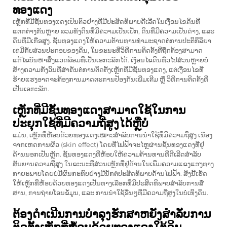
ທອງແດງ
ເຫຼັກທີ່ມີຊັ້ນທອງແດງເປັນຕົວຢ່າງທີ່ມີປະສິດທິພາບດີເລີດໃນເງື່ອນໄຂດິນທີ່
ແຕກຕ່າງກັນຫຼາຍ ລວມທັງດິນທີ່ມີຄວາມເປັນເປັກ, ດິນທີ່ມີຄວາມເປັນດ່າງ, ແລະ
ດິນທີ່ມີເກືອສູງ. ຊັ້ນທອງແດງໃຫ້ຄວາມຕ້ານທານທຳມະຊາດຕໍ່ການປະຕິກິລິຍາ
ເຄມີກັບສ່ວນປະກອບຂອງດິນ, ໃນຂະນະທີ່ວິທີການຕິດຕັ້ງທີ່ຖືກຕ້ອງສາມາດ
ແກ້ໄຂບັນຫາສິ່ງແວດລ້ອມທີ່ເປັນເອກະລັກໄດ້. ເງື່ອນໄຂດິນທົ່ວໄປສ່ວນຫຼາຍບໍ່
ສ້າງຄວາມກັງວົນທີ່ສຳຄັນຕໍ່ການຕິດຕັ້ງເຫຼັກທີ່ມີຊັ້ນທອງແດງ, ແຕ່ເງື່ອນໄຂທີ່
ຮ້າຍແຮງອາດຈະຕ້ອງການມາດຕະການປ້ອງກັນເພີ່ມເຕີມ ຫຼື ວິທີການຕິດຕັ້ງທີ່
ເປັນເອກະລັກ.
ເຫຼັກທີ່ມີຊັ້ນທອງແດງສາມາດໃຊ້ໃນການ
ປະຍຸກໃຊ້ທີ່ມີຄວາມຖີ່ສູງໄດ້ຫຼືບໍ່
ແມ່ນ, ເຫຼັກທີ່ຫໍ້ອບດ້ວຍທອງແດງເໝາະສຳລັບການນຳໃຊ້ທີ່ມີຄວາມຖີ່ສູງ ເນື່ອງ
ຈາກເຫດການຜິວ (skin effect) ໂດຍທີ່ໄຟຟ້າຈະໄຫຼຜ່ານຊັ້ນທອງແດງທີ່ຢູ່
ດ້ານນອກເປັນຫຼັກ. ຊັ້ນທອງແດງທີ່ຫໍ້ອບໃຫ້ຄວາມຕ້ານທານທີ່ດີເລີດສຳລັບ
ສັນຍານຄວາມຖີ່ສູງ ໃນຂະນະທີ່ສ່ວນເຫຼັກທີ່ຢູ່ດ້ານໃນເພີ່ມຄວາມແຂງແຮງທາງ
ກາຍະພາບໂດຍບໍ່ມີຜົນກະທົບຢ່າງມີນັກຕໍ່ປະສິດທິພາບດ້ານໄຟຟ້າ. ສິ່ງນີ້ເຮັດ
ໃຫ້ເຫຼັກທີ່ຫໍ້ອບດ້ວຍທອງແດງເປັນທາງເລືອກທີ່ມີປະສິດທິພາບສຳລັບການສື່
ສານ, ການຖ່າຍໂອນຂໍ້ມູນ, ແລະ ການນຳໃຊ້ອື່ນໆທີ່ມີຄວາມຖີ່ສູງໃນບໍ່ເທິງດິນ.
ຕ້ອງດຳເນີນການບໍາລຸງຮັກສາຫຍັງສຳລັບການ