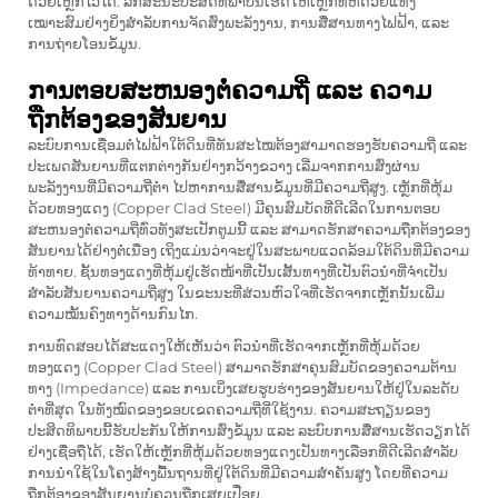
ດ້ວຍເຫຼັກໄວ້ໄດ້. ລັກສະນະປະສິດທິພາບນີ້ເຮັດໃຫ້ເຫຼັກທີ່ຫໍ່ດ້ວຍແທງ
ເໝາະສົມຢ່າງຍິ່ງສຳລັບການຈັດສົ່ງພະລັງງານ, ການສື່ສານທາງໄຟຟ້າ, ແລະ
ການຖ່າຍໂອນຂໍ້ມູນ.
ການຕອບສະຫນອງຕໍ່ຄວາມຖີ່ ແລະ ຄວາມ
ຖືກຕ້ອງຂອງສັນຍານ
ລະບົບການເຊື່ອມຕໍ່ໄຟຟ້າໃຕ້ດິນທີ່ທັນສະໄໝຕ້ອງສາມາດຮອງຮັບຄວາມຖີ່ ແລະ
ປະເພດສັນຍານທີ່ແຕກຕ່າງກັນຢ່າງກວ້າງຂວາງ ເລີ່ມຈາກການສົ່ງຜ່ານ
ພະລັງງານທີ່ມີຄວາມຖີ່ຕ່ຳ ໄປຫາການສື່ສານຂໍ້ມູນທີ່ມີຄວາມຖີ່ສູງ. ເຫຼັກທີ່ຫຸ້ມ
ດ້ວຍທອງແດງ (Copper Clad Steel) ມີຄຸນສົມບັດທີ່ດີເລີດໃນການຕອບ
ສະຫນອງຕໍ່ຄວາມຖີ່ທົ່ວທັງສະເປັກຕູມນີ້ ແລະ ສາມາດຮັກສາຄວາມຖືກຕ້ອງຂອງ
ສັນຍານໄດ້ຢ່າງຕໍ່ເນື່ອງ ເຖິງແມ່ນວ່າຈະຢູ່ໃນສະພາບແວດລ້ອມໃຕ້ດິນທີ່ມີຄວາມ
ທ້າທາຍ. ຊັ້ນທອງແດງທີ່ຫຸ້ມຢູ່ເຮັດໜ້າທີ່ເປັນເສັ້ນທາງທີ່ເປັນຕົວນຳທີ່ຈຳເປັນ
ສຳລັບສັນຍານຄວາມຖີ່ສູງ ໃນຂະນະທີ່ສ່ວນຫົວໃຈທີ່ເຮັດຈາກເຫຼັກນັ້ນເພີ່ມ
ຄວາມໝັ້ນຄົງທາງດ້ານກົນໄກ.
ການທົດສອບໄດ້ສະແດງໃຫ້ເຫັນວ່າ ຕົວນຳທີ່ເຮັດຈາກເຫຼັກທີ່ຫຸ້ມດ້ວຍ
ທອງແດງ (Copper Clad Steel) ສາມາດຮັກສາຄຸນສົມບັດຂອງຄວາມຕ້ານ
ທາງ (Impedance) ແລະ ການເບິ່ງເສຍຮູບຮ່າງຂອງສັນຍານໃຫ້ຢູ່ໃນລະດັບ
ຕ່ຳທີ່ສຸດ ໃນທັງໝົດຂອງຂອບເຂດຄວາມຖີ່ທີ່ໃຊ້ງານ. ຄວາມສະຖຽນຂອງ
ປະສິດທິພາບນີ້ຮັບປະກັນໃຫ້ການສົ່ງຂໍ້ມູນ ແລະ ລະບົບການສື່ສານເຮັດວຽກໄດ້
ຢ່າງເຊື່ອຖືໄດ້, ເຮັດໃຫ້ເຫຼັກທີ່ຫຸ້ມດ້ວຍທອງແດງເປັນທາງເລືອກທີ່ດີເລີດສຳລັບ
ການນຳໃຊ້ໃນໂຄງສ້າງພື້ນຖານທີ່ຢູ່ໃຕ້ດິນທີ່ມີຄວາມສຳຄັນສູງ ໂດຍທີ່ຄວາມ
ຖືກຕ້ອງຂອງສັນຍານບໍ່ຄວນຖືກເສຍເປື່ອຍ.