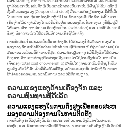
ຄວາມເປັນດ່າງ, ສະພາບທີ່ມີຄວາມເປັນເປັກ, ແລະ ສະພາບແວດລ້ອມທີ່ມີເກືອ
ສູງ ລ້ວນແຕ່ເປັນອຸປະສັກທີ່ເປັນເອກະລັກຕໍ່ລະບົບເຄເບີນທີ່ຝັງຢູ່ໃຕ້ດິນ. ເຫຼັກທີ່
ຫຸ້ມດ້ວຍທອງແດງ (Copper clad steel) ມີຄວາມສະຖຽນທາງເຄມີທີ່ດີເລີດ
ໃນສະພາບການທີ່ແຕກຕ່າງກັນເຫຼົ່ານີ້ ໂດຍຮັກສາຄຸນສົມບັດດ້ານໄຟຟ້າ ແລະ
ເຄື່ອງຈັກໄວ້ຢ່າງຕໍ່ເນື່ອງ ໂດຍບໍ່ຂຶ້ນກັບປະກອບຂອງດິນ. ຊັ້ນທອງແດງທີ່ຫຸ້ມຢູ່ນີ້
ໃຫ້ຄວາມຕ້ານທານຕໍ່ການເກີດເຫຼັກເປື່ອຍ (oxidation) ແລະ ປະຕິກິລິຍາເຄມີ
ອື່ນໆ ທີ່ອາດຈະເຮັດໃຫ້ລະບົບມີຄວາມເຊື່ອຖືໄດ້ຕໍ່າລົງ.
ການທົດສອບໃນປະເພດດິນທີ່ແຕກຕ່າງກັນໄດ້ສະແດງໃຫ້ເຫັນວ່າ
ທອງເດັ່ນ
ທອງແດງ
ຮັກສາຕົວຊີ້ວັດດ້ານປະສິດທິພາບທີ່ສົມໍ່າສະເໝີ ເຖີງແມ່ນວ່າຈະຢູ່ໃນ
ສະພາບແວດລ້ອມທີ່ທ້າທາຍທີ່ສຸດ. ຄວາມສະຖຽນທາງເຄມີນີ້ສົ່ງຜົນໃຫ້ຄວາມ
ຕ້ອງການດ້ານການບໍາລຸງຮັກສາຫຼຸດລົງ ແລະ ຄ່າໃຊ້ຈ່າຍທັງໝົດໃນການເປັນ
ເຈົ້າຂອງ (total cost of ownership) ສຳລັບໂຄງການເຄເບີນທີ່ຝັງຢູ່ໃຕ້ດິນ
ຫຼຸດລົງ ເຮັດໃຫ້ມັນເປັນວິທີແກ້ໄຂທີ່ດຶງດູດດ້ານເສດຖະກິດສຳລັບຜູ້ພັດທະນາ
ສິ່ງອຳນວຍຄວາມສະດວກພື້ນຖານ ແລະ ບໍລິສັດສະຫຼາດ.
ຄວາມແຂງແຮງດ້ານເຄື່ອງຈັກ ແລະ
ຄວາມທົນທານທີ່ດີເລີດ
ຄວາມແຂງແຮງໃນການດຶງສູງເພື່ອຕອບສະຫ
ນອງຄວາມຕ້ອງການໃນການຕິດຕັ້ງ
ການຕິດຕັ້ງເຄເບີລ໌ຢູ່ເທິງດິນມັກຈະປະກອບດ້ວຍການດຶງຕົວນຳໄຟຜ່ານທໍ່,
ສະຫຼັບ, ແລະ ລັກສະນະຂອງພື້ນທີ່ທີ່ທ້າທາຍ. ຂະບວນການຕິດຕັ້ງເຫຼົ່ານີ້ເຮັດໃຫ້