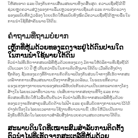
ໃຫ້ສະອາດ ແລະ ປ້ອງກັນການເສື່ອມສະພາບທີ່ຈຸດສິ້ນສຸດ. ຄວາມເຊື່ອຖືໄດ້ນີ້
ຊ່ວຍຫຼຸດຄວາມສ່ຽງຂອງການລົ້ມເຫຼວຂອງການເຊື່ອມຕໍ່ ແລະ ການຂັດຂວາງ
ຂອງລະບົບທີ່ກ່ຽວຂ້ອງ ໂດຍເຮັດໃຫ້ລະບົບທັງໝົດມີຄວາມເຊື່ອຖືໄດ້ຫຼາຍຂຶ້ນໃນ
ການນຳໃຊ້ທີ່ສຳຄັນພາຍໃຕ້ດິນ.
ຄຳຖາມທີ່ຖາມບໍ່ຍາກ
ເຫຼັກທີ່ຫຸ້ມດ້ວຍທອງແດງຈະຢູ່ໄດ້ດົນປານໃດ
ໃນການນຳໃຊ້ພາຍໃຕ້ດິນ
ຕົວນຳໄຟທີ່ເຮັດຈາກສະເຕລ໌ທີ່ຫຸ້ມດ້ວຍທອງແດງ ມັກຈະໃຫ້ບໍລິການທີ່ເຊື່ອຖືໄດ້
ເປັນເວລາ 50 ປີ ຫຼື ເກີນກວ່ານັ້ນໃນການຕິດຕັ້ງພາຍໃຕ້ດິນ ເມື່ອຕິດຕັ້ງຢ່າງ
ຖືກຕ້ອງ. ຊັ້ນທອງແດງທີ່ຕ້ານການກັດກິນຈະປ້ອງກັນສ່ວນໃຈກາງທີ່ເຮັດຈາກສະ
ເຕລ໌ຈາກການເສື່ອມສະພາບເນື່ອງຈາກສິ່ງແວດລ້ອມ, ໃນຂະນະທີ່ຄວາມ
ແຂງແຮງທາງກາຍະພາບຂອງສະເຕລ໌ຮັບປະກັນຄວາມເປັນເອກະລາດທາງໂຄງ
ສ້າງໃນໄລຍະເວລາທີ່ຍາວນານ. ປະສົບການຈາກສະຖານທີ່ຈິງ ແລະ ການ
ທົດສອບທີ່ເຮັດໃຫ້ໄວຂຶ້ນຢືນຢັນວ່າ ຕົວນຳໄຟທີ່ເຮັດຈາກສະເຕລ໌ທີ່ຫຸ້ມດ້ວຍ
ທອງແດງຈະຮັກສາຄຸນສົມບັດດ້ານໄຟຟ້າ ແລະ ຄຸນສົມບັດທາງກາຍະພາບໄວ້ໄດ້
ຢ່າງຕໍ່เนື່ອງໃນໄລຍະເວລາການໃຊ້ງານທີ່ຍາວນານນີ້, ເຮັດໃຫ້ມັນເປັນການ
ລົງທຶນທີ່ດີເລີດໃນໄລຍະຍາວສຳລັບສິ່ງອຳນວຍຄວາມສະດວກພາຍໃຕ້ດິນ.
ສະພາບດິນໃດທີ່ເໝາະສົມສຳລັບການຕິດຕັ້ງ
ຕົວນຳໄຟທີ່ເຮັດຈາກສະເຕລ໌ທີ່ຫຸ້ມດ້ວຍ