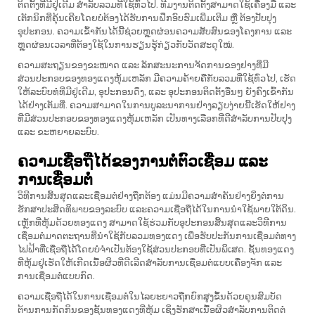
ຕິດຕັ້ງທີ່ມີຢູ່ເດີມ ສຳລັບລວມທີ່ໃຊ້ທົ່ວໄປ. ທີມງານຕິດຕັ້ງສາມາດໃຊ້ເຄື່ອງມື ແລະ
ເຕັກນິກທີ່ຄຸ້ນເຄີຍໂດຍບໍ່ຕ້ອງໄດ້ຮັບການຝຶກອົບຮົມເພີ່ມເຕີມ ຫຼື ຕ້ອງປັບປຸງ
ອຸປະກອນ. ຄວາມເຂົ້າກັນໄດ້ນີ້ຊ່ວຍຫຼຸດຜ່ອນຄວາມສັບສົນຂອງໂຄງການ ແລະ
ຫຼຸດຜ່ອນເວລາທີ່ຕ້ອງໃຊ້ໃນການຮຽນຮູ້ກ່ຽວກັບວັດສະດຸໃໝ່.
ຄວາມສະຖຽນຂອງຂະໜາດ ແລະ ລັກສະນະການຈັດການຂອງຢາງທີ່ມີ
ສ່ວນປະກອບຂອງທອງແດງຫຸ້ມເຫລັກ ມີຄວາມຄ້າຍຄືກັບລວມທີ່ໃຊ້ທົ່ວໄປ, ເຮັດ
ໃຫ້ລະບົບທໍ່ທີ່ມີຢູ່ເດີມ, ອຸປະກອນດຶງ, ແລະ ອຸປະກອນຕິດຕັ້ງອື່ນໆ ຍັງຄົງເຂົ້າກັນ
ໄດ້ຢ່າງເຕັມທີ່. ຄວາມສາມາດໃນການບູລະນາການຢ່າງລຽບງ່າຍນີ້ເຮັດໃຫ້ຢາງ
ທີ່ມີສ່ວນປະກອບຂອງທອງແດງຫຸ້ມເຫລັກ ເປັນທາງເລືອກທີ່ດີສຳລັບການປັບປຸງ
ແລະ ຂະຫຍາຍລະບົບ.
ຄວາມເຊື່ອຖືໄດ້ຂອງການຕໍ່ຕົວເຊື່ອມ ແລະ
ການເຊື່ອມຕໍ່
ວິທີການສິ້ນສຸດແລະເຊື່ອມຕໍ່ຢ່າງຖືກຕ້ອງ ແມ່ນມີຄວາມສຳຄັນຢ່າງຍິ່ງຕໍ່ການ
ຮັກສາປະສິດທິພາບຂອງລະບົບ ແລະຄວາມເຊື່ອຖືໄດ້ໃນການນຳໃຊ້ພາຍໃຕ້ດິນ.
ເຫຼັກທີ່ຫຸ້ມດ້ວຍທອງແດງ ສາມາດໃຊ້ຮ່ວມກັບອຸປະກອນສິ້ນສຸດແລະວິທີການ
ເຊື່ອມຕໍ່ມາດຕະຖານທີ່ນຳໃຊ້ກັບລວມທອງແດງ ເພື່ອຮັບປະກັນການເຊື່ອມຕໍ່ທາງ
ໄຟຟ້າທີ່ເຊື່ອຖືໄດ້ໂດຍບໍ່ຈຳເປັນຕ້ອງໃຊ້ສ່ວນປະກອບທີ່ເປັນພິເສດ. ຊັ້ນທອງແດງ
ທີ່ຫຸ້ມຢູ່ເຮັດໃຫ້ເກີດເນື້ອຜິວທີ່ດີເລີດສຳລັບການເຊື່ອມຕໍ່ແບບເຄື່ອງຈັກ ແລະ
ການເຊື່ອມຕໍ່ແບບກົດ.
ຄວາມເຊື່ອຖືໄດ້ໃນການເຊື່ອມຕໍ່ໃນໄລຍະຍາວຖືກຍົກສູງຂຶ້ນດ້ວຍຄຸນສົມບັດ
ຕ້ານການກັດກິນຂອງຊັ້ນທອງແດງທີ່ຫຸ້ມ ເຊິ່ງຮັກສາເນື້ອຜິວສຳລັບການຕິດຕໍ່