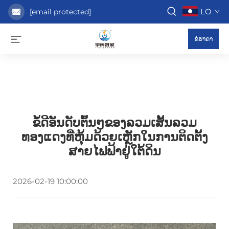
LO
[email protected]
ຂໍຮາຄາ
ຂໍ້ດີອັນດັບຕົ້ນໆຂອງລວມເສັ້ນລວມ
ທອງແດງທີ່ຫຸ້ມດ້ວຍເຫຼັກໃນການຕິດຕັ້ງ
ສາຍໄຟຟ້າຢູ່ໃຕ້ດິນ
2026-02-19 10:00:00