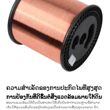
ຄວາມສຳເລັດຂອງການປະກົດໄພທີ່ສູງສຸດ
ການປ້ອງກັນທີ່ດີຂຶ້ນຕໍ່ສິ່ງແວດລ້ອມພາຍໃຕ້ດິນ
ສະພາບແວດລ້ອມໃຕ້ດິນເປັນສາເຫດໃຫ້ເກີດບັນຫາຈຳນວນຫຼາຍທີ່ສາມາດ
ເຮັດໃຫ້ຄຸນນະສົມບັດຂອງວັດສະດຸເຄເບິ້ນທຳມະດາເສື່ອມຄຸນນະພາບ. ນ້ຳ,