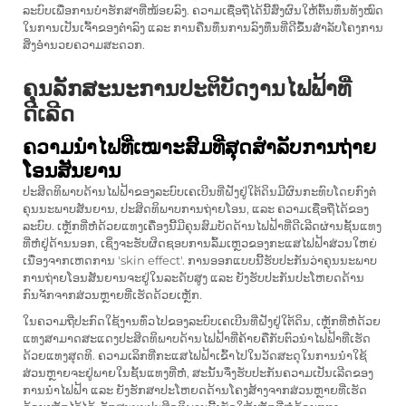
ລະບົບເພື່ອການບໍາຮັກສາທີ່ໜ້ອຍລົງ. ຄວາມເຊື່ອຖືໄດ້ນີ້ສົ່ງຜົນໃຫ້ຕົ້ນທຶນທັງໝົດ
ໃນການເປັນເຈົ້າຂອງຕ່ຳລົງ ແລະ ການຄືນທຶນການລົງທຶນທີ່ດີຂຶ້ນສຳລັບໂຄງການ
ສິ່ງອຳນວຍຄວາມສະດວກ.
ຄຸນລັກສະນະການປະຕິບັດງານໄຟຟ້າທີ່
ດີເລີດ
ຄວາມນຳໄຟທີ່ເໝາະສົມທີ່ສຸດສຳລັບການຖ່າຍ
ໂອນສັນຍານ
ປະສິດທິພາບດ້ານໄຟຟ້າຂອງລະບົບເຄເບີນທີ່ຝັງຢູ່ໃຕ້ດິນມີຜົນກະທົບໂດຍກົງຕໍ່
ຄຸນນະພາບສັນຍານ, ປະສິດທິພາບການຖ່າຍໂອນ, ແລະ ຄວາມເຊື່ອຖືໄດ້ຂອງ
ລະບົບ. ເຫຼັກທີ່ຫໍ່ດ້ວຍແທງເຄື່ອງນີ້ມີຄຸນສົມບັດດ້ານໄຟຟ້າທີ່ດີເລີດຜ່ານຊັ້ນແທງ
ທີ່ຫໍ່ຢູ່ດ້ານນອກ, ເຊິ່ງຈະຮັບຜິດຊອບການລົ້ມເຫຼວຂອງກະແສໄຟຟ້າສ່ວນໃຫຍ່
ເນື່ອງຈາກເຫດການ 'skin effect'. ການອອກແບບນີ້ຮັບປະກັນວ່າຄຸນນະພາບ
ການຖ່າຍໂອນສັນຍານຈະຢູ່ໃນລະດັບສູງ ແລະ ຍັງຮັບປະກັນປະໂຫຍດດ້ານ
ກົນຈັກຈາກສ່ວນຫຼາຍທີ່ເຮັດດ້ວຍເຫຼັກ.
ໃນຄວາມຖີ່ປະກົດໃຊ້ງານທົ່ວໄປຂອງລະບົບເຄເບີນທີ່ຝັງຢູ່ໃຕ້ດິນ, ເຫຼັກທີ່ຫໍ່ດ້ວຍ
ແທງສາມາດສະແດງປະສິດທິພາບດ້ານໄຟຟ້າທີ່ຄ້າຍຄືກັບຕົວນຳໄຟຟ້າທີ່ເຮັດ
ດ້ວຍແທງສຸດທິ. ຄວາມເລິກທີ່ກະແສໄຟຟ້າເຂົ້າໄປໃນວັດສະດຸໃນການນຳໃຊ້
ສ່ວນຫຼາຍຈະຢູ່ພາຍໃນຊັ້ນແທງທີ່ຫໍ່, ສະນັ້ນຈຶ່ງຮັບປະກັນຄວາມເປັນເລີດຂອງ
ການນຳໄຟຟ້າ ແລະ ຍັງຮັກສາປະໂຫຍດດ້ານໂຄງສ້າງຈາກສ່ວນຫຼາຍທີ່ເຮັດ