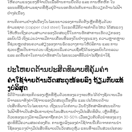
ໃຫ້ຄວາມແຂງແຮງທີ່ຈຳເປັນເພື່ອຕ້ານການຍືດຕົວ ແລະ ການຫັກຫົກ ໃນ
ຂະນະທີ່ຊັ້ນທຳມະຊາດທີ່ຫຸ້ມຢູ່ດ້ານນອກຮັບປະກັນການເຮັດວຽກດ້ານໄຟຟ້າ
ຢ່າງຕໍ່ເນື່ອງ.
ການຕິດຕາມຢ່າງຕໍ່ເນື່ອງໃນໄລຍະຍາວຂອງການຕິດຕັ້ງເຫຼັກທີ່ຫຸ້ມດ້ວຍ
ທຳມະຊາດ (copper clad steel) ໃນເຂດທີ່ມີກິດຈະກຳດິນໄຫວ ໄດ້ສະແດງ
ໃຫ້ເຫັນເຖິງຄວາມສາມາດຂອງວັດສະດຸນີ້ໃນການຮັກສາການເຮັດວຽກຂອງ
ລະບົບໄວ້ ເຖິງແມ່ນວ່າຈະມີການເຄື່ອນທີ່ຂອງດິນຢ່າງຮຸນແຮງ. ຄວາມຫຼາກຫຼາຍ
ນີ້ຊ່ວຍຫຼຸດຜ່ອນຄວາມສ່ຽງຂອງການຂັດຂວາງການໃຫ້ບໍລິການ ແລະ ການ
ຊ່ວຍເຫຼືອເປັນການດ່ວນ ເຊິ່ງຊ່ວຍເພີ່ມຄວາມເຊື່ອຖືໄດ້ຂອງລະບົບໂດຍລວມ
ແລະ ລດຕົ້ນຄ່າໃນການບໍາຮັກສາໃນໄລຍະເວລາທີ່ຕົວນຳໄຟຖືກນຳໃຊ້.
ປະໂຫຍດດ້ານປະສິດທິພາບທີ່ຄຸ້ມຄ່າ
ຄ່າໃຊ້ຈ່າຍດ້ານວັດສະດຸໜ້ອຍລົງ ຖ້ຽມກັບແທ້
ງບໍລິສຸດ
ຂໍ້ດີດ້ານເສດຖະກິດຂອງເຫຼັກທີ່ຫຸ້ມດ້ວຍທອງແດງຈະເຫັນໄດ້ຢ່າງຊັດເຈນເມື່ອ
ພິຈາລະນາທັງຄ່າໃຊ້ຈ່າຍຂອງວັດສະດຸເບື້ອງຕົ້ນ ແລະ ປະໂຫຍດດ້ານ
ປະສິດທິພາບໃນໄລຍະຍາວ. ເຖິງແນວໃດກໍຕາມ ມັນຍັງຮັກສາລັກສະນະດ້ານ
ໄຟຟ້າທີ່ຈຳເປັນສຳລັບການຖ່າຍໂອນສັນຍານຢ່າງມີປະສິດທິຜົນ, ເຫຼັກທີ່ຫຸ້ມ
ດ້ວຍທອງແດງມັກຈະມີລາຄາຖືກກວ່າ 30-50% ເມື່ອທຽບກັບຕົວນຳທອງແດງ
ສຸດທິທີ່ມີຄວາມສອດຄ່ອງກັນ. ການຫຼຸດລົງຂອງຄ່າໃຊ້ຈ່າຍນີ້ເກີດຈາກການນຳ
ໃຊ້ທອງແດງຢ່າງມີປະສິດທິພາບເປັນວັດສະດຸຫຸ້ມ ແທນທີ່ຈະເປັນສ່ວນປະກອບ