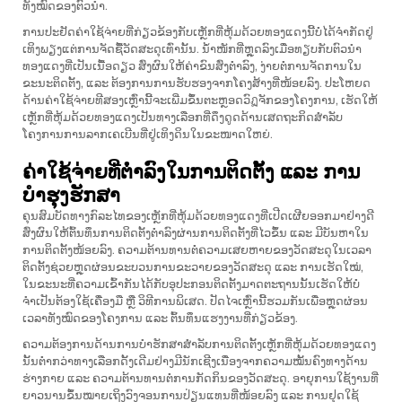
ທັງໝົດຂອງຕົວນຳ.
ການປະຢັດຄ່າໃຊ້ຈ່າຍທີ່ກ່ຽວຂ້ອງກັບເຫຼັກທີ່ຫຸ້ມດ້ວຍທອງແດງນີ້ບໍ່ໄດ້ຈຳກັດຢູ່
ເທິງພຽງແຕ່ການຈັດຊື້ວັດສະດຸເທົ່ານັ້ນ. ນ້ຳໜັກທີ່ຫຼຸດລົງເມື່ອທຽບກັບຕົວນຳ
ທອງແດງທີ່ເປັນເນື້ອດຽວ ສົ່ງຜົນໃຫ້ຄ່າຂົນສົ່ງຕ່ຳລົງ, ງ່າຍຕໍ່ການຈັດການໃນ
ຂະນະຕິດຕັ້ງ, ແລະ ຕ້ອງການການຮັບຮອງຈາກໂຄງສ້າງທີ່ໜ້ອຍລົງ. ປະໂຫຍດ
ດ້ານຄ່າໃຊ້ຈ່າຍທີສອງເຫຼົ່ານີ້ຈະເພີ່ມຂຶ້ນຕະຫຼອດວົฏຈັກຂອງໂຄງການ, ເຮັດໃຫ້
ເຫຼັກທີ່ຫຸ້ມດ້ວຍທອງແດງເປັນທາງເລືອກທີ່ດຶງດູດດ້ານເສດຖະກິດສຳລັບ
ໂຄງການການລາກເຄເບີນທີ່ຢູ່ເທິງດິນໃນຂະໜາດໃຫຍ່.
ຄ່າໃຊ້ຈ່າຍທີ່ຕ່ຳລົງໃນການຕິດຕັ້ງ ແລະ ການ
ບໍາຮຸງຮັກສາ
ຄຸນສົມບັດທາງກົລະໄທຂອງເຫຼັກທີ່ຫຸ້ມດ້ວຍທອງແດງທີ່ເປີດເຜີຍອອກມາຢ່າງດີ
ສົ່ງຜົນໃຫ້ຕົ້ນທຶນການຕິດຕັ້ງຕ່ຳລົງຜ່ານການຕິດຕັ້ງທີ່ໄວຂຶ້ນ ແລະ ມີບັນຫາໃນ
ການຕິດຕັ້ງໜ້ອຍລົງ. ຄວາມຕ້ານທານຕໍ່ຄວາມເສຍຫາຍຂອງວັດສະດຸໃນເວລາ
ຕິດຕັ້ງຊ່ວຍຫຼຸດຜ່ອນຂະບວນການຂະວາຍຂອງວັດສະດຸ ແລະ ການເຮັດໃໝ່,
ໃນຂະນະທີ່ຄວາມເຂົ້າກັນໄດ້ກັບອຸປະກອນຕິດຕັ້ງມາດຕະຖານນັ້ນເຮັດໃຫ້ບໍ່
ຈຳເປັນຕ້ອງໃຊ້ເຄື່ອງມື ຫຼື ວິທີການພິເສດ. ປັດໄຈເຫຼົ່ານີ້ຮວມກັນເພື່ອຫຼຸດຜ່ອນ
ເວລາທັງໝົດຂອງໂຄງການ ແລະ ຕົ້ນທຶນແຮງງານທີ່ກ່ຽວຂ້ອງ.
ຄວາມຕ້ອງການດ້ານການບໍາຮັກສາສຳລັບການຕິດຕັ້ງເຫຼັກທີ່ຫຸ້ມດ້ວຍທອງແດງ
ນັ້ນຕ່ຳກວ່າທາງເລືອກດັ້ງເດີມຢ່າງມີນັກເຊີງເນື່ອງຈາກຄວາມໝັ້ນຄົງທາງດ້ານ
ຮ່າງກາຍ ແລະ ຄວາມຕ້ານທານຕໍ່ການກັດກິນຂອງວັດສະດຸ. ອາຍຸການໃຊ້ງານທີ່
ຍາວນານຂຶ້ນໝາຍເຖິງວົງຈອນການປ່ຽນແທນທີ່ໜ້ອຍລົງ ແລະ ການຢຸດໃຊ້