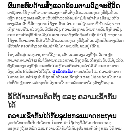
ຜົນກະທົບດ້ານສິ່ງແວດລ້ອມຕາມວົฏຈະຊີວິດ
ອາយຸການໃຊ້ງານທີ່ຍາວນານຂອງການຕິດຕັ້ງເສັ້ນລວມທອງແດງທີ່ຫຸ້ມດ້ວຍ
ເຫຼັກ ຊ່ວຍຫຼຸດຜ່ອນຜົນກະທົບຕໍ່ສິ່ງແວດລ້ອມຢ່າງມີນັກສຳຄັນ ເມື່ອທຽບກັບ
ທາງເລືອກອື່ນທີ່ມີອາຍຸການໃຊ້ງານສັ້ນກວ່າ. ການປ່ຽນແທນທີ່ໜ້ອຍລົງໝາຍ
ເຖິງການບໍລິໂພກວັດຖຸດິບທີ່ໜ້ອຍລົງ, ຄວາມຕ້ອງການດ້ານການຂົນສົ່ງທີ່ຕ່ຳລົງ,
ແລະ ການຮີດສູ້ທີ່ໜ້ອຍລົງໃນໄລຍະເວລາທັງໝົດທີ່ລະບົບຖືກນຳໃຊ້. ອາຍຸການ
ໃຊ້ງານທີ່ຍາວນານນີ້ເຮັດໃຫ້ເສັ້ນລວມທອງແດງທີ່ຫຸ້ມດ້ວຍເຫຼັກເປັນທາງເລືອກ
ທີ່ຮັບຜິດຊອບຕໍ່ສິ່ງແວດລ້ອມສຳລັບໂຄງການເສັ້ນລວມຢູ່ໃຕ້ດິນ.
ໃນຈຸດສິ້ນສຸດຂອງອາຍຸການໃຊ້ງານ, ເສັ້ນລວມທອງແດງທີ່ຫຸ້ມດ້ວຍເຫຼັກ
ສາມາດນຳມາຮີໄຊເຄີນໄດ້ຜ່ານຂະບວນການດຶງດູດຄືນເຄື່ອງປະດັບທີ່ມີຢູ່ແລ້ວ.
ທັງຊັ້ນທອງແດງທີ່ຫຸ້ມແລະຫົວໃຈເຫຼັກຈະຮັກສາມູນຄ່າໄວ້ໄດ້ ແລະ ສາມາດ
ດຶງດູດຄືນໄດ້ເພື່ອນຳໄປໃຊ້ໃນ
ຜະລິດຕະພັນ
ການຜະລິດໃໝ່. ຄວາມສາມາດ
ໃນການນຳມາຮີໄຊເຄີນນີ້ຊ່ວຍປິດວົງຈອນວັດຖຸດິບ ແລະ ມີສ່ວນຮ່ວມໃນການ
ປະຕິບັດຫຼັກການເສດຖະກິດວົງຈອນໃນການພັດທະນາໂຄງສ້າງພື້ນຖານ.
ຂໍ້ດີດ້ານການຕິດຕັ້ງ ແລະ ຄວາມເຂົ້າກັນ
ໄດ້
ຄວາມເຂົ້າກັນໄດ້ກັບອຸປະກອນມາດຕະຖານ
ຈຸດປະໂຫຍດທີ່ເປັນປະໂຫຍດໃນການນຳໃຊ້ຢາງທີ່ມີສ່ວນປະກອບຂອງ
ທອງແດງຫຸ້ມເຫລັກ ແມ່ນຄວາມເຂົ້າກັນໄດ້ກັບອຸປະກອນຕິດຕັ້ງ ແລະ ວິທີການ