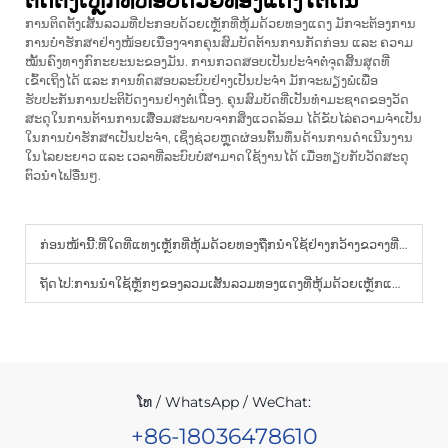
ຕິດຕັ້ງເຫຼັກທີ່ຫໍ້ອບດ້ວຍທອງແດງໃຕ້ດິນ
ການຕິດຕັ້ງເສັ້ນລວມທີ່ປະກອບດ້ວຍເຫຼັກທີ່ຫຸ້ມດ້ວຍທອງແດງ ມັກຈະຕ້ອງການ
ການບໍາຮັກສາຢ່າງໜ້ອຍເນື່ອງຈາກຄຸນສົມບັດຕ້ານການກັດກ່ອນ ແລະ ຄວາມ
ໝັ້ນຄົງທາງກົກະຍະນະຂອງມັນ. ການກວດສອບເປັນປະຈຳຕໍ່ຈຸດສິ້ນສຸດທີ່
ເຂົ້າເຖິງໄດ້ ແລະ ການທົດສອບລະບົບຢ່າງເປັນປະຈຳ ມັກຈະພຽງພໍເພື່ອ
ຮັບປະກັນການປະຕິບັດງານຢ່າງຕໍ່เนື່ອງ. ຄຸນສົມບັດທີ່ເປັນທຳມະຊາດຂອງວັດ
ສະດຸໃນການຕ້ານການເສື່ອມສະພາບຈາກສິ່ງແວດລ້ອມ ໄດ້ຂັບໄລ່ຄວາມຈຳເປັນ
ໃນການບໍາຮັກສາເປັນປະຈຳ, ເຊິ່ງຊ່ວຍຫຼຸດຜ່ອນຕົ້ນທຶນດ້ານການດຳເນີນງານ
ໃນໄລຍະຍາວ ແລະ ເວລາທີ່ລະບົບບໍ່ສາມາດໃຊ້ງານໄດ້ ເມື່ອທຽບກັບວັດສະດຸ
ຕົວນຳໄຟອື່ນໆ.
ກ່ອນໜ້ານີ້:
ທີ່ໃດທີ່ແທງເຫຼັກທີ່ຫຸ້ມດ້ວຍທອງຖືກນຳໃຊ້ຢ່າງກວ້າງຂວາງທີ່ສຸດ?
ຖັດໄປ:
ການນຳໃຊ້ຫຼັກໆຂອງລວມເສັ້ນລວມທອງແດງທີ່ຫຸ້ມດ້ວຍເຫຼັກແມ່ນຫຍັງ?
ໂທ / WhatsApp / WeChat:
+86-18036478610