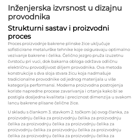
Inženjerska izvrsnost u dizajnu
provodnika
Strukturni sastav i proizvodni
proces
Proces proizvodnje bakrene plinske žice uključuje
sofisticirane metalurške tehnike koje osiguravaju optimalno
vezivanje bakrene i čelika. Čelično jezgro pruža izuzetnu
čvrstoću pri vuci, dok bakarna obloga održava odličnu
električnu provodljivost diljem provodnika. Ova metoda
konstrukcije s dva sloja stvara žicu koja nadmašuje
tradicionalne provodnike od jednog materijala u više
kategorija performansi. Moderna proizvodna postrojenja
koriste napredne procese zavarivanja i crtanja kako bi se
postigla dosljedna kvaliteta i preciznost dimenzija u svakom
lancu bakrene plisane čelične žice.
U skladu s člankom 3. stavkom 2. točkom (a) ovog članka, za
proizvodnju čelika za proizvodnju čelika za proizvodnju
čelika za proizvodnju čelika za proizvodnju čelika za
proizvodnju čelika za proizvodnju čelika za proizvodnju
čelika za proizvodnju čelika za proizvodnju čelika za