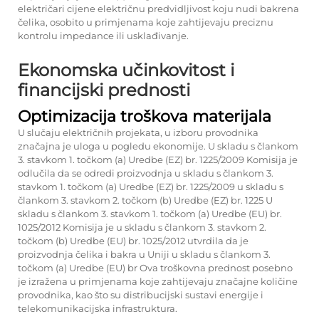
električari cijene električnu predvidljivost koju nudi bakrena
čelika, osobito u primjenama koje zahtijevaju preciznu
kontrolu impedance ili usklađivanje.
Ekonomska učinkovitost i
financijski prednosti
Optimizacija troškova materijala
U slučaju električnih projekata, u izboru provodnika
značajna je uloga u pogledu ekonomije. U skladu s člankom
3. stavkom 1. točkom (a) Uredbe (EZ) br. 1225/2009 Komisija je
odlučila da se odredi proizvodnja u skladu s člankom 3.
stavkom 1. točkom (a) Uredbe (EZ) br. 1225/2009 u skladu s
člankom 3. stavkom 2. točkom (b) Uredbe (EZ) br. 1225 U
skladu s člankom 3. stavkom 1. točkom (a) Uredbe (EU) br.
1025/2012 Komisija je u skladu s člankom 3. stavkom 2.
točkom (b) Uredbe (EU) br. 1025/2012 utvrdila da je
proizvodnja čelika i bakra u Uniji u skladu s člankom 3.
točkom (a) Uredbe (EU) br Ova troškovna prednost posebno
je izražena u primjenama koje zahtijevaju značajne količine
provodnika, kao što su distribucijski sustavi energije i
telekomunikacijska infrastruktura.