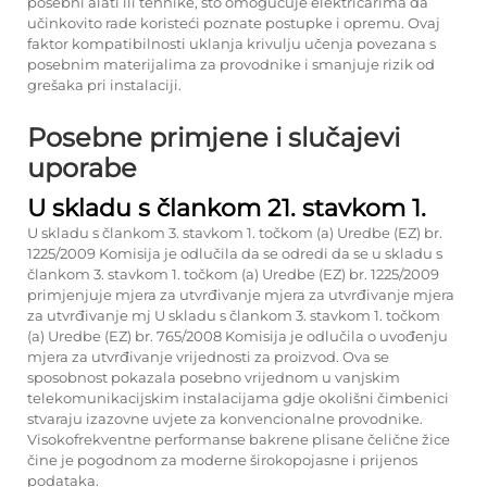
posebni alati ili tehnike, što omogućuje električarima da
učinkovito rade koristeći poznate postupke i opremu. Ovaj
faktor kompatibilnosti uklanja krivulju učenja povezana s
posebnim materijalima za provodnike i smanjuje rizik od
grešaka pri instalaciji.
Posebne primjene i slučajevi
uporabe
U skladu s člankom 21. stavkom 1.
U skladu s člankom 3. stavkom 1. točkom (a) Uredbe (EZ) br.
1225/2009 Komisija je odlučila da se odredi da se u skladu s
člankom 3. stavkom 1. točkom (a) Uredbe (EZ) br. 1225/2009
primjenjuje mjera za utvrđivanje mjera za utvrđivanje mjera
za utvrđivanje mj U skladu s člankom 3. stavkom 1. točkom
(a) Uredbe (EZ) br. 765/2008 Komisija je odlučila o uvođenju
mjera za utvrđivanje vrijednosti za proizvod. Ova se
sposobnost pokazala posebno vrijednom u vanjskim
telekomunikacijskim instalacijama gdje okolišni čimbenici
stvaraju izazovne uvjete za konvencionalne provodnike.
Visokofrekventne performanse bakrene plisane čelične žice
čine je pogodnom za moderne širokopojasne i prijenos
podataka.