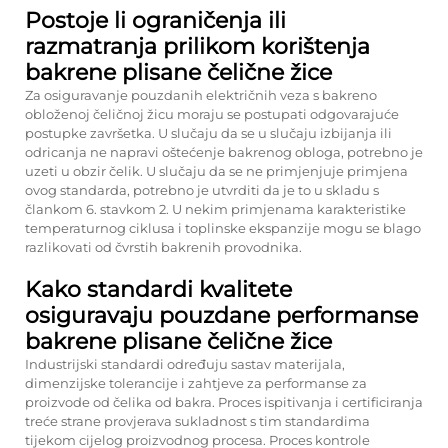
Postoje li ograničenja ili
razmatranja prilikom korištenja
bakrene plisane čelične žice
Za osiguravanje pouzdanih električnih veza s bakreno
obloženoj čeličnoj žicu moraju se postupati odgovarajuće
postupke završetka. U slučaju da se u slučaju izbijanja ili
odricanja ne napravi oštećenje bakrenog obloga, potrebno je
uzeti u obzir čelik. U slučaju da se ne primjenjuje primjena
ovog standarda, potrebno je utvrditi da je to u skladu s
člankom 6. stavkom 2. U nekim primjenama karakteristike
temperaturnog ciklusa i toplinske ekspanzije mogu se blago
razlikovati od čvrstih bakrenih provodnika.
Kako standardi kvalitete
osiguravaju pouzdane performanse
bakrene plisane čelične žice
Industrijski standardi određuju sastav materijala,
dimenzijske tolerancije i zahtjeve za performanse za
proizvode od čelika od bakra. Proces ispitivanja i certificiranja
treće strane provjerava sukladnost s tim standardima
tijekom cijelog proizvodnog procesa. Proces kontrole