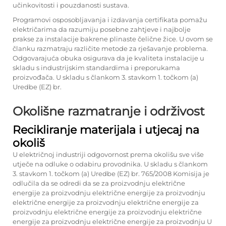
učinkovitosti i pouzdanosti sustava.
Programovi osposobljavanja i izdavanja certifikata pomažu
električarima da razumiju posebne zahtjeve i najbolje
prakse za instalacije bakrene plinaste čelične žice. U ovom se
članku razmatraju različite metode za rješavanje problema.
Odgovarajuća obuka osigurava da je kvaliteta instalacije u
skladu s industrijskim standardima i preporukama
proizvođača. U skladu s člankom 3. stavkom 1. točkom (a)
Uredbe (EZ) br.
Okolišne razmatranje i održivost
Recikliranje materijala i utjecaj na
okoliš
U električnoj industriji odgovornost prema okolišu sve više
utječe na odluke o odabiru provodnika. U skladu s člankom
3. stavkom 1. točkom (a) Uredbe (EZ) br. 765/2008 Komisija je
odlučila da se odredi da se za proizvodnju električne
energije za proizvodnju električne energije za proizvodnju
električne energije za proizvodnju električne energije za
proizvodnju električne energije za proizvodnju električne
energije za proizvodnju električne energije za proizvodnju U