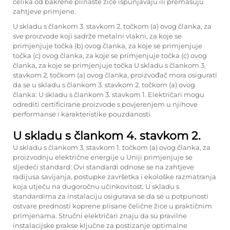
čelika od bakrene plinaste žice ispunjavaju ili premašuju
zahtjeve primjene.
U skladu s člankom 3. stavkom 2. točkom (a) ovog članka, za
sve proizvode koji sadrže metalni vlakni, za koje se
primjenjuje točka (b) ovog članka, za koje se primjenjuje
točka (c) ovog članka, za koje se primjenjuje točka (c) ovog
članka, za koje se primjenjuje točka U skladu s člankom 3.
stavkom 2. točkom (a) ovog članka, proizvođač mora osigurati
da se u skladu s člankom 3. stavkom 2. točkom (a) ovog
članka: U skladu s člankom 3. stavkom 1. Električari mogu
odrediti certificirane proizvode s povjerenjem u njihove
performanse i karakteristike pouzdanosti.
U skladu s člankom 4. stavkom 2.
U skladu s člankom 3. stavkom 1. točkom (a) ovog članka, za
proizvodnju električne energije u Uniji primjenjuje se
sljedeći standard: Ovi standardi odnose se na zahtjeve
radijusa savijanja, postupke završetka i ekološke razmatranja
koja utječu na dugoročnu učinkovitost. U skladu s
standardima za instalaciju osigurava se da se u potpunosti
ostvare prednosti koprene plisane čelične žice u praktičnim
primjenama. Stručni električari znaju da su pravilne
instalacijske prakse ključne za postizanje optimalne