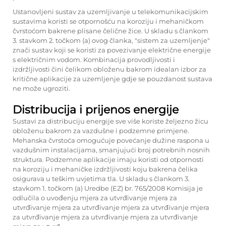
Ustanovljeni sustav za uzemljivanje u telekomunikacijskim
sustavima koristi se otpornošću na koroziju i mehaničkom
čvrstoćom bakrene plisane čelične žice. U skladu s člankom
3. stavkom 2. točkom (a) ovog članka, "sistem za uzemljenje"
znači sustav koji se koristi za povezivanje električne energije
s električnim vodom. Kombinacija provodljivosti i
izdržljivosti čini čelikom obloženu bakrom idealan izbor za
kritične aplikacije za uzemljenje gdje se pouzdanost sustava
ne može ugroziti.
Distribucija i prijenos energije
Sustavi za distribuciju energije sve više koriste željezno žicu
obloženu bakrom za vazdušne i podzemne primjene.
Mehanska čvrstoća omogućuje povećanje dužine raspona u
vazdušnim instalacijama, smanjujući broj potrebnih nosnih
struktura. Podzemne aplikacije imaju koristi od otpornosti
na koroziju i mehaničke izdržljivosti koju bakrena čelika
osigurava u teškim uvjetima tla. U skladu s člankom 3.
stavkom 1. točkom (a) Uredbe (EZ) br. 765/2008 Komisija je
odlučila o uvođenju mjera za utvrđivanje mjera za
utvrđivanje mjera za utvrđivanje mjera za utvrđivanje mjera
za utvrđivanje mjera za utvrđivanje mjera za utvrđivanje