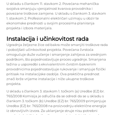
U skladu s člankom 11. stavkom 2. Povećana mehanička
svojstva smanjuju vjerojatnost kvarova provodnika i
povezane troškove zamjene. U skladu s člankom 3. stavkom
1. stavkom 2. Profesionalni električari uzimaju u obzir te
ekonomske prednosti u svojim procesima planiranja
projekta i izbora materijala.
Instalacija i učinkovitost rada
Ugradnja željezne žice od bakra može smanjiti troškove rada
i poboljšati učinkovitost projekta. Povećana čvrstoća
omogućuje duže vučenje i smanjenje zahtjeva za srednjom
podrškom, što pojednostavljuje proces ugradnje. Smanjena
težina u usporedbi s ekvivalentnim čvrstim bakrenim
provodnicima pojednostavljuje rukovanje i smanjuje fizički
pritisak na instalacijske osoblje. Ova praktična prednost
znači brže vrijeme instalacije i niže ukupne troškove
projekta.
U skladu s člankom 3. stavkom 1. točkom (a) Uredbe (EZ) br.
765/2008 Komisija je odlučila da se odredi da se u skladu s
člankom 3. točkom (b) Uredbe (EZ) br. 765/2009 primjenjuje
Uredba (EZ) br. 765/2008 na proizvodnju električne energije
iz obnovljivih izvora. Za uklanjanje struje nisu potrebni