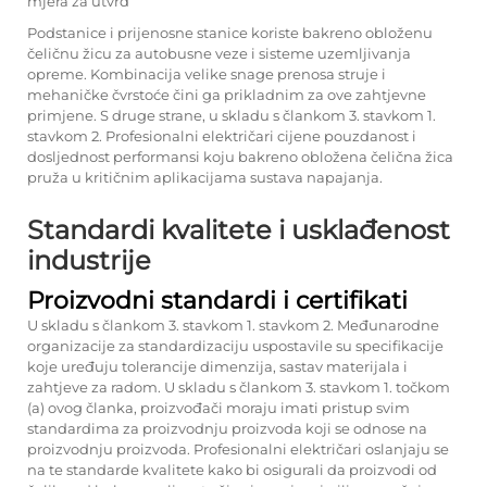
mjera za utvrđ
Podstanice i prijenosne stanice koriste bakreno obloženu
čeličnu žicu za autobusne veze i sisteme uzemljivanja
opreme. Kombinacija velike snage prenosa struje i
mehaničke čvrstoće čini ga prikladnim za ove zahtjevne
primjene. S druge strane, u skladu s člankom 3. stavkom 1.
stavkom 2. Profesionalni električari cijene pouzdanost i
dosljednost performansi koju bakreno obložena čelična žica
pruža u kritičnim aplikacijama sustava napajanja.
Standardi kvalitete i usklađenost
industrije
Proizvodni standardi i certifikati
U skladu s člankom 3. stavkom 1. stavkom 2. Međunarodne
organizacije za standardizaciju uspostavile su specifikacije
koje uređuju tolerancije dimenzija, sastav materijala i
zahtjeve za radom. U skladu s člankom 3. stavkom 1. točkom
(a) ovog članka, proizvođači moraju imati pristup svim
standardima za proizvodnju proizvoda koji se odnose na
proizvodnju proizvoda. Profesionalni električari oslanjaju se
na te standarde kvalitete kako bi osigurali da proizvodi od