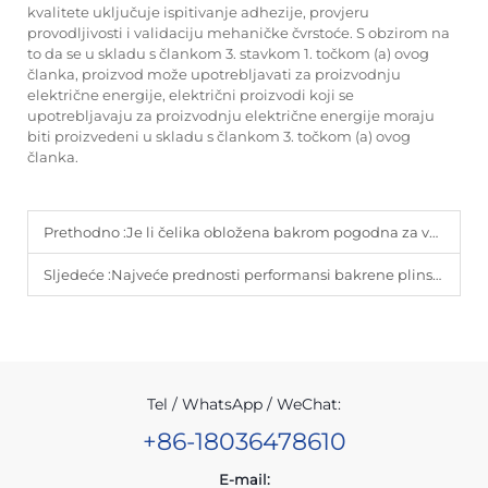
kvalitete uključuje ispitivanje adhezije, provjeru
provodljivosti i validaciju mehaničke čvrstoće. S obzirom na
to da se u skladu s člankom 3. stavkom 1. točkom (a) ovog
članka, proizvod može upotrebljavati za proizvodnju
električne energije, električni proizvodi koji se
upotrebljavaju za proizvodnju električne energije moraju
biti proizvedeni u skladu s člankom 3. točkom (a) ovog
članka.
Prethodno :
Je li čelika obložena bakrom pogodna za vanjsku uporabu?
Sljedeće :
Najveće prednosti performansi bakrene plinske žice
Tel / WhatsApp / WeChat:
+86-18036478610
E-mail: