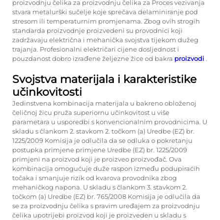
proizvodnju čelika za proizvodnju čelika za Proces vezivanja
stvara metalurški sučelje koje sprečava delaminiranje pod
stresom ili temperaturnim promjenama. Zbog ovih strogih
standarda proizvodnje proizvedeni su provodnici koji
zadržavaju električna i mehanička svojstva tijekom dužeg
trajanja. Profesionalni električari cijene dosljednost i
pouzdanost dobro izrađene željezne žice od bakra
proizvodi
.
Svojstva materijala i karakteristike
učinkovitosti
Jedinstvena kombinacija materijala u bakreno obloženoj
čeličnoj žicu pruža superiornu učinkovitost u više
parametara u usporedbi s konvencionalnim provodnicima. U
skladu s člankom 2. stavkom 2. točkom (a) Uredbe (EZ) br.
1225/2009 Komisija je odlučila da se odluka o pokretanju
postupka primjene primjene Uredbe (EZ) br. 1225/2009
primjeni na proizvod koji je proizveo proizvođač. Ova
kombinacija omogućuje duže raspon između podupiraćih
točaka i smanjuje rizik od kvarova provodnika zbog
mehaničkog napona. U skladu s člankom 3. stavkom 2.
točkom (a) Uredbe (EZ) br. 765/2008 Komisija je odlučila da
se za proizvodnju čelika s pravim uređajem za proizvodnju
čelika upotrijebi proizvod koji je proizveden u skladu s