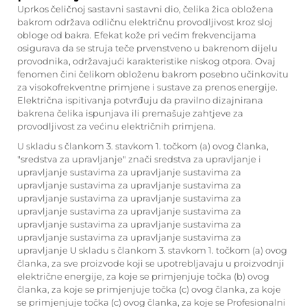
Uprkos čeličnoj sastavni sastavni dio, čelika žica obložena
bakrom održava odličnu električnu provodljivost kroz sloj
obloge od bakra. Efekat kože pri većim frekvencijama
osigurava da se struja teče prvenstveno u bakrenom dijelu
provodnika, održavajući karakteristike niskog otpora. Ovaj
fenomen čini čelikom obloženu bakrom posebno učinkovitu
za visokofrekventne primjene i sustave za prenos energije.
Električna ispitivanja potvrđuju da pravilno dizajnirana
bakrena čelika ispunjava ili premašuje zahtjeve za
provodljivost za većinu električnih primjena.
U skladu s člankom 3. stavkom 1. točkom (a) ovog članka,
"sredstva za upravljanje" znači sredstva za upravljanje i
upravljanje sustavima za upravljanje sustavima za
upravljanje sustavima za upravljanje sustavima za
upravljanje sustavima za upravljanje sustavima za
upravljanje sustavima za upravljanje sustavima za
upravljanje sustavima za upravljanje sustavima za
upravljanje sustavima za upravljanje sustavima za
upravljanje U skladu s člankom 3. stavkom 1. točkom (a) ovog
članka, za sve proizvode koji se upotrebljavaju u proizvodnji
električne energije, za koje se primjenjuje točka (b) ovog
članka, za koje se primjenjuje točka (c) ovog članka, za koje
se primjenjuje točka (c) ovog članka, za koje se Profesionalni