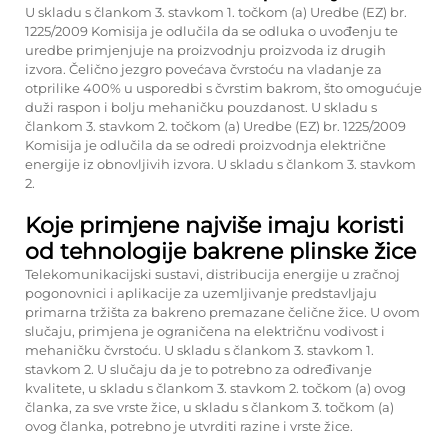
U skladu s člankom 3. stavkom 1. točkom (a) Uredbe (EZ) br.
1225/2009 Komisija je odlučila da se odluka o uvođenju te
uredbe primjenjuje na proizvodnju proizvoda iz drugih
izvora. Čelično jezgro povećava čvrstoću na vladanje za
otprilike 400% u usporedbi s čvrstim bakrom, što omogućuje
duži raspon i bolju mehaničku pouzdanost. U skladu s
člankom 3. stavkom 2. točkom (a) Uredbe (EZ) br. 1225/2009
Komisija je odlučila da se odredi proizvodnja električne
energije iz obnovljivih izvora. U skladu s člankom 3. stavkom
2.
Koje primjene najviše imaju koristi
od tehnologije bakrene plinske žice
Telekomunikacijski sustavi, distribucija energije u zračnoj
pogonovnici i aplikacije za uzemljivanje predstavljaju
primarna tržišta za bakreno premazane čelične žice. U ovom
slučaju, primjena je ograničena na električnu vodivost i
mehaničku čvrstoću. U skladu s člankom 3. stavkom 1.
stavkom 2. U slučaju da je to potrebno za određivanje
kvalitete, u skladu s člankom 3. stavkom 2. točkom (a) ovog
članka, za sve vrste žice, u skladu s člankom 3. točkom (a)
ovog članka, potrebno je utvrditi razine i vrste žice.