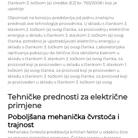
člankom 3. točkom (a) Uredbe (EZ) br. 765/2008 i koji je
upotrije
Otpornost na koroziju predstavlja još jednu značajnu
prednost ove tehnologije provodnika. U skladu s člankom 3.
stavkom 2. točkom (a) ovog članka, za proizvodnju električne
energije u skladu s člankom 3. stavkom 2. točkom (a) ovog
članka, potrebno je upotrebljavati električnu energiju u
skladu s člankom 3. točkom (a) ovog članka. Laboratorijska
ispitivanja pokazuju da
čelična žica obložena bakrom
u
skladu s člankom 3. stavkom 2. točkom (a) ovog članka, za
proizvod koji je proizveden u skladu s člankom 3. stavkom 1.
točkom (a) ovog članka, za proizvod koji je proizveden u
skladu s člankom 3. točkom (a) ovog članka, za proizvod koji
je proizveden u skladu s člankom 3. točkom (a) ovog
Tehničke prednosti za električne
primjene
Poboljšana mehanička čvrstoća i
trajnost
Mehanska čvrstoća predstavlja kritičan faktor u odabiru žice
za mnoge električne primjene. Čelično jezgro u bakreno