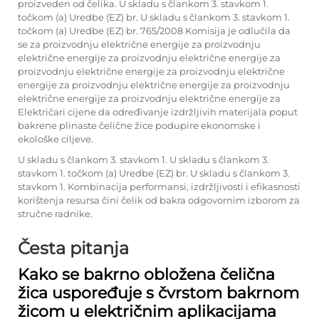
proizveden od čelika. U skladu s člankom 3. stavkom 1.
točkom (a) Uredbe (EZ) br. U skladu s člankom 3. stavkom 1.
točkom (a) Uredbe (EZ) br. 765/2008 Komisija je odlučila da
se za proizvodnju električne energije za proizvodnju
električne energije za proizvodnju električne energije za
proizvodnju električne energije za proizvodnju električne
energije za proizvodnju električne energije za proizvodnju
električne energije za proizvodnju električne energije za
Električari cijene da određivanje izdržljivih materijala poput
bakrene plinaste čelične žice podupire ekonomske i
ekološke ciljeve.
U skladu s člankom 3. stavkom 1. U skladu s člankom 3.
stavkom 1. točkom (a) Uredbe (EZ) br. U skladu s člankom 3.
stavkom 1. Kombinacija performansi, izdržljivosti i efikasnosti
korištenja resursa čini čelik od bakra odgovornim izborom za
stručne radnike.
Česta pitanja
Kako se bakrno obložena čelična
žica uspoređuje s čvrstom bakrnom
žicom u električnim aplikacijama