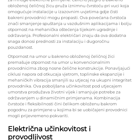
obloženoj čeličnoj žicu pruža iznimnu čvrstoću pri vuci koja
omogućuje instalacije u izazovnim uvjetima gdje čisti
bakreni provodnici mogu propasti. Ova povećana čvrstoća
znači smanjenje spuštanja u vazdušnim aplikacijama i bolju
otpornost na mehanička oštećenja tijekom ugradnje i
održavanja. Profesionalni električari znaju da ova dodatna
snaga donosi prednosti za instalaciju i dugoročnu
pouzdanost.
Otpornost na umor u bakreno obloženoj čeličnoj žici
premašuje otpornost na umor u konvencionalnim
provodnicima zbog nosne čelične konstrukcije. Ponavljajući
ciklusi napora od otkucaja vjetrom, toplinske ekspanzije i
mehaničkih vibracija smanjili su utjecaj na ukupni integritet
provodnika. Ova poboljšana učinkovitost pod utjecajem
umorstva produžava životni vijek i smanjuje potrebe za
održavanjem u dinamičnim primjenama. Kombinacija
čvrstoće i fleksibilnosti čini čelikom obloženu bakrom
pogodnu za primjene u kojima bi se uobičajeni provodnici
mogli prijevremeno pokvariti.
Električna učinkovitost i
provodljivost