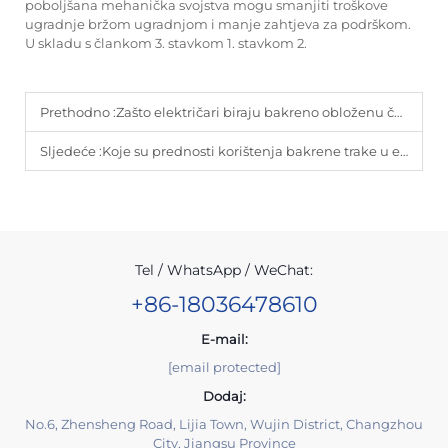
poboljšana mehanička svojstva mogu smanjiti troškove
ugradnje bržom ugradnjom i manje zahtjeva za podrškom.
U skladu s člankom 3. stavkom 1. stavkom 2.
Prethodno :
Zašto električari biraju bakreno obloženu čeličnu žicu
Sljedeće :
Koje su prednosti korištenja bakrene trake u elektronici?
Tel / WhatsApp / WeChat:
+86-18036478610
E-mail:
[email protected]
Dodaj:
No.6, Zhensheng Road, Lijia Town, Wujin District, Changzhou
City, Jiangsu Province