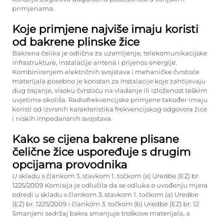
primjenama.
Koje primjene najviše imaju koristi
od bakrene plinske žice
Bakrena čelika je odlična za uzemljenje, telekomunikacijske
infrastrukture, instalacije antena i prijenos energije.
Kombiniranjem električnih svojstava i mehaničke čvrstoće
materijala posebno je koristan za instalacije koje zahtijevaju
dug trajanje, visoku čvrstoću na vladanje ili izloženost teškim
uvjetima okoliša. Radiofrekvencijske primjene također imaju
koristi od izvrsnih karakteristika frekvencijskog odgovora žice
i niskih impedansnih svojstava.
Kako se cijena bakrene plisane
čelične žice uspoređuje s drugim
opcijama provodnika
U skladu s člankom 3. stavkom 1. točkom (a) Uredbe (EZ) br.
1225/2009 Komisija je odlučila da se odluka o uvođenju mjera
odredi u skladu s člankom 3. stavkom 1. točkom (a) Uredbe
(EZ) br. 1225/2009 i člankom 3. točkom (b) Uredbe (EZ) br. 12
Smanjeni sadržaj bakra smanjuje troškove materijala, a