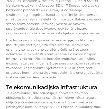
765/2008 i člankom 4. točkom (c) Uredbe (EZ) br. 765/2008 i
člankom 4. točkom (c) Uredbe (EZ) br. 7 Sposobnost žice da
bezbedno prenosi struju kvarova, uz održavanje
strukturalnog integriteta ispod zemlje čini je idealnom za
mrežu za uzemljivanje električnih sustava. Bakrena vanjska
strana pruža potrebnu provodljivost za učinkovito
raspršivanje struje zbog kvarova, dok čelično jezgro
osigurava da žica ostane netaknuta tijekom stanja kvarova.
Uređaji za proizvodnju električne energije, podstanice i
industrijske postrojenja za svoje sisteme uzemljenja
oslanjaju se na bakreno obloženu čeličnu žicu zbog
dokazane učinkovitosti u primjenama s visokom strujom
kvarova. Odolnost žice od korozije produžava radni vijek
instalacija za uzemljivanje, što je posebno važno za sustave
zakopane u agresivnim uvjetima tla. Ova dugotrajnost
osigurava kontinuiranu sigurnost električne energije i zaštitu
sustava tijekom desetljeća rada.
Telekomunikacijska infrastruktura
Telekomunikacijska industrija je prihvatila bakreno
obloženu čeličnu žicu za različite primjene infrastrukture,
uključujući antenske sustave, žice za tipove i mreže za
uzemljenje komunikacijskih kula. Odlične RF karakteristike