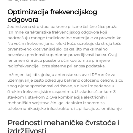
Optimizacija frekvencijskog
odgovora
Jedinstvena struktura bakrene plisane čelične žice pruža
iznimne karakteristike frekvencijskog odgovora koji
nadmašuju mnoge tradicionalne materijale za provodnike.
Na većim frekvencijama, efekt kože uzrokuje da struja teče
prvenstveno kroz vanjski sloj bakra, što maksimalno
povećava prednosti superiorne provodljivosti bakra. Ovaj
fenomen čini žicu posebno učinkovitom za primjene
radiofrekvencije i brze sisteme prijenosa podataka.
Inženjeri koji dizajniraju antenske sustave i RF mreže za
uzemljivanje često određuju bakreno obloženu čeličnu žicu
zbog njene sposobnosti održavanja niske impedance u
širokim frekvencijskim rasponima. U skladu s člankom 3.
stavkom 1. stavkom 2. Ova kombinacija električnih i
mehaničkih svojstava čini ga idealnim izborom za
telekomunikacijske infrastrukture i aplikacije za emitiranje.
Prednosti mehaničke čvrstoće i
izdržljivosti