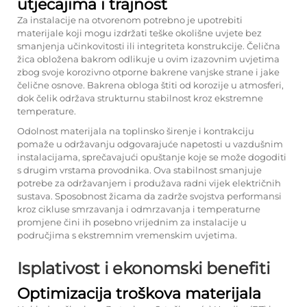
utjecajima i trajnost
Za instalacije na otvorenom potrebno je upotrebiti
materijale koji mogu izdržati teške okolišne uvjete bez
smanjenja učinkovitosti ili integriteta konstrukcije.
Čelična
žica obložena bakrom
odlikuje u ovim izazovnim uvjetima
zbog svoje korozivno otporne bakrene vanjske strane i jake
čelične osnove. Bakrena obloga štiti od korozije u atmosferi,
dok čelik održava strukturnu stabilnost kroz ekstremne
temperature.
Odolnost materijala na toplinsko širenje i kontrakciju
pomaže u održavanju odgovarajuće napetosti u vazdušnim
instalacijama, sprečavajući opuštanje koje se može dogoditi
s drugim vrstama provodnika. Ova stabilnost smanjuje
potrebe za održavanjem i produžava radni vijek električnih
sustava. Sposobnost žicama da zadrže svojstva performansi
kroz cikluse smrzavanja i odmrzavanja i temperaturne
promjene čini ih posebno vrijednim za instalacije u
područjima s ekstremnim vremenskim uvjetima.
Isplativost i ekonomski benefiti
Optimizacija troškova materijala