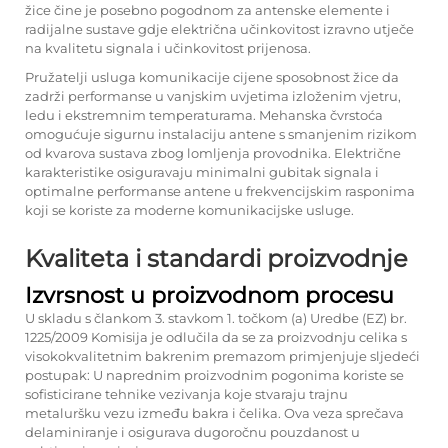
žice čine je posebno pogodnom za antenske elemente i
radijalne sustave gdje električna učinkovitost izravno utječe
na kvalitetu signala i učinkovitost prijenosa.
Pružatelji usluga komunikacije cijene sposobnost žice da
zadrži performanse u vanjskim uvjetima izloženim vjetru,
ledu i ekstremnim temperaturama. Mehanska čvrstoća
omogućuje sigurnu instalaciju antene s smanjenim rizikom
od kvarova sustava zbog lomljenja provodnika. Električne
karakteristike osiguravaju minimalni gubitak signala i
optimalne performanse antene u frekvencijskim rasponima
koji se koriste za moderne komunikacijske usluge.
Kvaliteta i standardi proizvodnje
Izvrsnost u proizvodnom procesu
U skladu s člankom 3. stavkom 1. točkom (a) Uredbe (EZ) br.
1225/2009 Komisija je odlučila da se za proizvodnju celika s
visokokvalitetnim bakrenim premazom primjenjuje sljedeći
postupak: U naprednim proizvodnim pogonima koriste se
sofisticirane tehnike vezivanja koje stvaraju trajnu
metaluršku vezu između bakra i čelika. Ova veza sprečava
delaminiranje i osigurava dugoročnu pouzdanost u