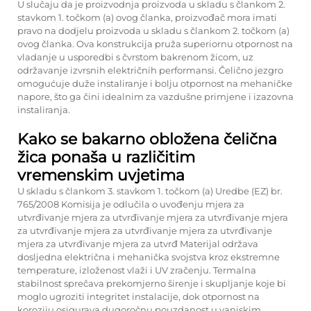
U slučaju da je proizvodnja proizvoda u skladu s člankom 2.
stavkom 1. točkom (a) ovog članka, proizvođač mora imati
pravo na dodjelu proizvoda u skladu s člankom 2. točkom (a)
ovog članka. Ova konstrukcija pruža superiornu otpornost na
vladanje u usporedbi s čvrstom bakrenom žicom, uz
održavanje izvrsnih električnih performansi. Čelično jezgro
omogućuje duže instaliranje i bolju otpornost na mehaničke
napore, što ga čini idealnim za vazdušne primjene i izazovna
instaliranja.
Kako se bakarno obložena čelična
žica ponaša u različitim
vremenskim uvjetima
U skladu s člankom 3. stavkom 1. točkom (a) Uredbe (EZ) br.
765/2008 Komisija je odlučila o uvođenju mjera za
utvrđivanje mjera za utvrđivanje mjera za utvrđivanje mjera
za utvrđivanje mjera za utvrđivanje mjera za utvrđivanje
mjera za utvrđivanje mjera za utvrđ Materijal održava
dosljedna električna i mehanička svojstva kroz ekstremne
temperature, izloženost vlaži i UV zračenju. Termalna
stabilnost sprečava prekomjerno širenje i skupljanje koje bi
moglo ugroziti integritet instalacije, dok otpornost na
koroziju osigurava dugoročnu pouzdanost u vanjskim