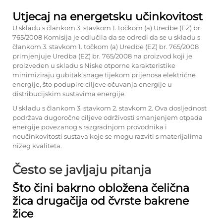
Utjecaj na energetsku učinkovitost
U skladu s člankom 3. stavkom 1. točkom (a) Uredbe (EZ) br.
765/2008 Komisija je odlučila da se odredi da se u skladu s
člankom 3. stavkom 1. točkom (a) Uredbe (EZ) br. 765/2008
primjenjuje Uredba (EZ) br. 765/2008 na proizvod koji je
proizveden u skladu s Niske otporne karakteristike
minimiziraju gubitak snage tijekom prijenosa električne
energije, što podupire ciljeve očuvanja energije u
distribucijskim sustavima energije.
U skladu s člankom 3. stavkom 2. stavkom 2. Ova dosljednost
podržava dugoročne ciljeve održivosti smanjenjem otpada
energije povezanog s razgradnjom provodnika i
neučinkovitosti sustava koje se mogu razviti s materijalima
nižeg kvaliteta.
Često se javljaju pitanja
Što čini bakrno obložena čelična
žica drugačija od čvrste bakrene
žice