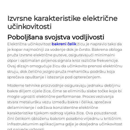
Izvrsne karakteristike električne
učinkovitosti
Poboljšana svojstva vodljivosti
Električna učinkovitost
bakreni čelik
žicu je napravio tako da
je kopar najmoćniji za vodenje dok je čvrsto. Bakrena obloga
pruža izvrsne električne puteve, osiguravajući minimalni
otpor i optimalan prijenos signala kroz različite frekvencije.
Ovaj dizajn omogućuje žicu da učinkovito prenosi električnu
struju, dok čelično jezgro pruža mehaničku podršku koja
sprečava opuštanje i istezanje pod opterećenjem.
Moderne tehnike proizvodnje osiguravaju jednaku debljinu
bakra diljem cijele žice, čime se eliminišu slabe točke koje bi
mogle ugroziti električne performanse. Proces vezivanja
stvara metaluršku vezu između bakra i čelika, sprečava
delaminiranje i održava konzistentne električne
karakteristike tijekom radnog vijeka žice. Ova pouzdanost
čini čelikom obloženu bakrom posebno vrijednu u kritičnim
infrastrukturnim aplikacijama gdje je dosljedna učinkovitost
od najveće važnosti.