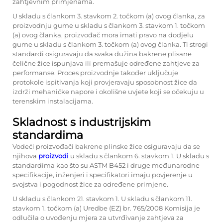
zahtjevnim primjenama.
U skladu s člankom 3. stavkom 2. točkom (a) ovog članka, za
proizvodnju gume u skladu s člankom 3. stavkom 1. točkom
(a) ovog članka, proizvođač mora imati pravo na dodjelu
gume u skladu s člankom 3. točkom (a) ovog članka. Ti strogi
standardi osiguravaju da svaka dužina bakrene plisane
čelične žice ispunjava ili premašuje određene zahtjeve za
performanse. Proces proizvodnje također uključuje
protokole ispitivanja koji provjeravaju sposobnost žice da
izdrži mehaničke napore i okolišne uvjete koji se očekuju u
terenskim instalacijama.
Skladnost s industrijskim
standardima
Vodeći proizvođači bakrene plinske žice osiguravaju da se
njihova
proizvodi
u skladu s člankom 6. stavkom 1. U skladu s
standardima kao što su ASTM B452 i druge međunarodne
specifikacije, inženjeri i specifikatori imaju povjerenje u
svojstva i pogodnost žice za određene primjene.
U skladu s člankom 21. stavkom 1. U skladu s člankom 11.
stavkom 1. točkom (a) Uredbe (EZ) br. 765/2008 Komisija je
odlučila o uvođenju mjera za utvrđivanje zahtjeva za