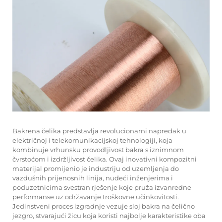
Bakrena čelika predstavlja revolucionarni napredak u
električnoj i telekomunikacijskoj tehnologiji, koja
kombinuje vrhunsku provodljivost bakra s iznimnom
čvrstoćom i izdržljivost čelika. Ovaj inovativni kompozitni
materijal promijenio je industriju od uzemljenja do
vazdušnih prijenosnih linija, nudeći inženjerima i
poduzetnicima svestran rješenje koje pruža izvanredne
performanse uz održavanje troškovne učinkovitosti.
Jedinstveni proces izgradnje vezuje sloj bakra na čelično
jezgro, stvarajući žicu koja koristi najbolje karakteristike oba