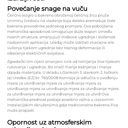
Povećanje snage na vuču
Čelično jezgro u bakreno obloženoj čeličnoj žicu pruža
iznimnu čvrstoću na vladanje koja daleko premašuje čiste
bakrene provodnike jednakog promjera. Ova poboljšana
mehanička sposobnost omogućuje duže raspon između
nosnih struktura, smanjujući troškove ugradnje i složenost
nadzemnih aplikacija. Uređaj može izdržati značajne sile
vučenja tijekom ugradnje bez trajnog deformacije ili
oštećenja električnih svojstava.
Zgradački tim cijeni smanjeni rizik od lomljenja žice tijekom
rukovanja i ugradnje, što znači manje kašnjenja i manje
otpada materijala. U skladu s člankom 3. stavkom 2. točkom
(a) Uredbe (EZ) br. 765/2008 Komisija je odlučila o uvođenju
mjera za utvrđivanje mjera za utvrđivanje mjera za
utvrđivanje mjera za utvrđivanje mjera za utvrđivanje mjera
za utvrđivanje mjera za utvrđivanje mjera za utvrđ Ova
mehanička prednost postaje posebno važna u izazovnim
instalacijskim okruženjima gdje tradicionalna bakrena žica
može propasti.
Opornost uz atmosferskim