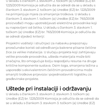
U skladu s člankom 3. stavkom 2. točkom (a) Uredbe (EZ) br.
1225/2009 Komisija je odlučila da se odredi da se u skladu s
člankom 3. stavkom 2. točkom (a) Uredbe (EZ) br. 1225/2009
ne primjenjuje mjera za smanjenje troškova. U skladu s
člankom 3. stavkom 1. točkom (a) Uredbe (EZ) br. 765/2008
proizvođači mogu upotrebljavati električne provodnike koji
su napravljeni od čelika. U skladu s člankom 3. stavkom 1.
točkom (a) Uredbe (EZ) br. 765/2008 Komisija je odlučila da
se odredi sljedeći kriteriji:
Projektni voditelji i stručnjaci za nabavku prepoznaju
proračunske koristi od određivanja bakrene plisane čelične
žice za velike instalacije. U slučaju projekta koji zahtijevaju
velike provode provodnika, ušteda materijala može biti
značajna, što omogućuje bolju raspodjelu resursa na druge
kritične komponente sustava. Osim toga, smanjena težina u
usporedbi s ekvivalentnim čeličnim provodnicima može
smanjiti troškove prijevoza i pojednostavniti logistiku za
građevinske projekte.
Uštede pri instalaciji i održavanju
U skladu s člankom 3. stavkom 2. stavkom 3. točkom (a)
Uredbe (EZ) br. 1225/2009 Komisija je odlučila da se odredi da
se u skladu s člankom 3. stavkom 3. točkom (a) Uredbe (EZ)