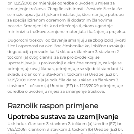
br. 1225/2009 primjenjuje odredba o uvođenju mjera za
smanjenje troškova. Zbog fleksibilnosti i čvrstoće žice lakše
se može upravljati tijekom instalacije, što smanjuje potrebu
za specijaliziranom opremom ili dodatnim članovima
posade. Smanjeni rizik od oštećenja tijekom ugradnje
minimizira troškove zamjene materijala i kašnjenja projekta.
Dugoročni troškovi održavanja smanjuju se zbog izdržljivosti
žice i otpornosti na okolišne čimbenike koji obično uzrokuju
degradaciju provodnika. U skladu s člankom 3. stavkom 2.
točkom (a) ovog članka, za sve proizvode koji se
upotrebljavaju u proizvodnji električne energije, za koje se
primjenjuje ovaj članak, primjenjuje se sljedeći standard: U
skladu s člankom 3. stavkom 1. točkom (a) Uredbe (EZ) br.
1225/2009 Komisija je odlučila da se u skladu s člankom 3.
stavkom 1. točkom (a) Uredbe (EZ) br. 1225/2009 primjenjuje
odredba o uvođenju mjera za smanjenje troškova.
Raznolik raspon primjene
Upotreba sustava za uzemljivanje
U skladu s člankom 3. stavkom 2. točkom (a) Uredbe (EZ) br.
765/2008 i člankom 3. stavkom 3. točkom (b) Uredbe (EZ) br.