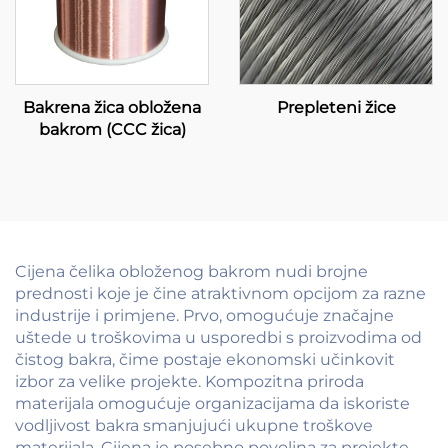
Bakrena žica obložena
Prepleteni žice
bakrom (CCC žica)
Cijena čelika obloženog bakrom nudi brojne
prednosti koje je čine atraktivnom opcijom za razne
industrije i primjene. Prvo, omogućuje značajne
uštede u troškovima u usporedbi s proizvodima od
čistog bakra, čime postaje ekonomski učinkovit
izbor za velike projekte. Kompozitna priroda
materijala omogućuje organizacijama da iskoriste
vodljivost bakra smanjujući ukupne troškove
materijala. Cijena je posebno povoljna za projekte