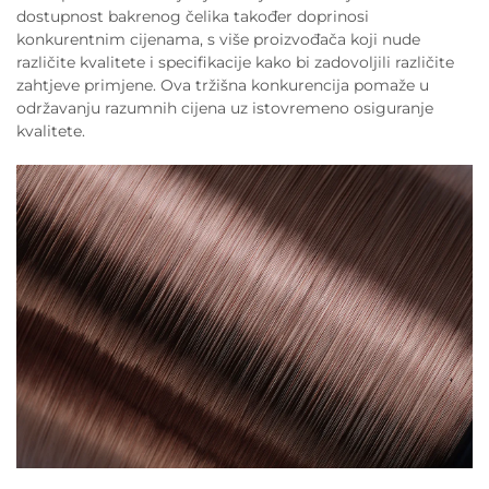
dostupnost bakrenog čelika također doprinosi
konkurentnim cijenama, s više proizvođača koji nude
različite kvalitete i specifikacije kako bi zadovoljili različite
zahtjeve primjene. Ova tržišna konkurencija pomaže u
održavanju razumnih cijena uz istovremeno osiguranje
kvalitete.