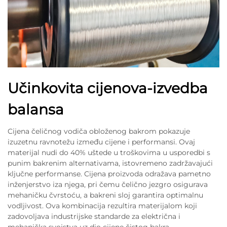
Učinkovita cijenova-izvedba
balansa
Cijena čeličnog vodiča obloženog bakrom pokazuje
izuzetnu ravnotežu između cijene i performansi. Ovaj
materijal nudi do 40% uštede u troškovima u usporedbi s
punim bakrenim alternativama, istovremeno zadržavajući
ključne performanse. Cijena proizvoda odražava pametno
inženjerstvo iza njega, pri čemu čelično jezgro osigurava
mehaničku čvrstoću, a bakreni sloj garantira optimalnu
vodljivost. Ova kombinacija rezultira materijalom koji
zadovoljava industrijske standarde za električna i
mehanička svojstva uz dio cijene čistog bakra.