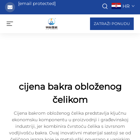
[email protected]
HR
ZATRAŽI PONUDU
cijena bakra obloženog
čelikom
Cijena bakrom obloženog čelika predstavlja ključnu
ekonomsku komponentu u proizvodnji i građevinskoj
industriji, jer kombinira čvrstoću čelika s izvrsnom
vodljivošću bakra. Ovaj inovativni materijal sastoji se od
čeličnog jezgra koje je metalurški povezano s vanjskim