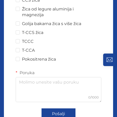
CCS žica
Žica od legure aluminija i
magnezija
Golija bakarna žica s više žica
T-CCS žica
TCCC
T-CCA
Pokositrena žica
Poruka
0/1000
Pošalji