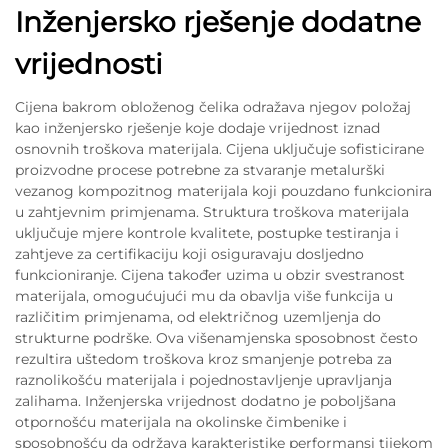
Inženjersko rješenje dodatne
vrijednosti
Cijena bakrom obloženog čelika odražava njegov položaj
kao inženjersko rješenje koje dodaje vrijednost iznad
osnovnih troškova materijala. Cijena uključuje sofisticirane
proizvodne procese potrebne za stvaranje metalurški
vezanog kompozitnog materijala koji pouzdano funkcionira
u zahtjevnim primjenama. Struktura troškova materijala
uključuje mjere kontrole kvalitete, postupke testiranja i
zahtjeve za certifikaciju koji osiguravaju dosljedno
funkcioniranje. Cijena također uzima u obzir svestranost
materijala, omogućujući mu da obavlja više funkcija u
različitim primjenama, od električnog uzemljenja do
strukturne podrške. Ova višenamjenska sposobnost često
rezultira uštedom troškova kroz smanjenje potreba za
raznolikošću materijala i pojednostavljenje upravljanja
zalihama. Inženjerska vrijednost dodatno je poboljšana
otpornošću materijala na okolinske čimbenike i
sposobnošću da održava karakteristike performansi tijekom