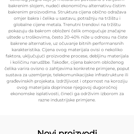
bakrenim slojem, nudeći ekonomičnu alternativu čistim
bakrenim proizvodima. Struktura cijena obično odražava
omjer bakra i čelika u sastavu, potražnju na tržištu i
globalne cijene metala. Trenutni trendovi na tržištu
pokazuju da bakrom obloženi čelik omogućuje značajne
uštede u troškovima, često 20-40% niže u odnosu na čiste
bakrene alternative, uz očuvanje bitnih performansnih
karakteristika. Cijena ovog materijala ovisi o nekoliko
faktora, uključujući proizvodne procese, debljinu materijala
i količinu narudžbe. Također, cijena bakrom obloženog
čelika varira ovisno o zahtjevima konkretne primjene, poput
sustava za uzemljenje, telekomunikacijske infrastrukture ili
građevinskih projekata. Izdržljivost i otpornost na koroziju
ovog materijala doprinose njegovoj dugoročnoj
ekonomske isplativosti, čineći ga održivim izborom za
razne industrijske primjene.
Novi proizvodi