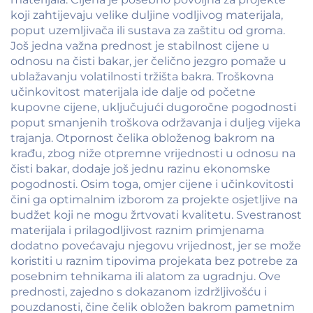
koji zahtijevaju velike duljine vodljivog materijala,
poput uzemljivača ili sustava za zaštitu od groma.
Još jedna važna prednost je stabilnost cijene u
odnosu na čisti bakar, jer čelično jezgro pomaže u
ublažavanju volatilnosti tržišta bakra. Troškovna
učinkovitost materijala ide dalje od početne
kupovne cijene, uključujući dugoročne pogodnosti
poput smanjenih troškova održavanja i duljeg vijeka
trajanja. Otpornost čelika obloženog bakrom na
krađu, zbog niže otpremne vrijednosti u odnosu na
čisti bakar, dodaje još jednu razinu ekonomske
pogodnosti. Osim toga, omjer cijene i učinkovitosti
čini ga optimalnim izborom za projekte osjetljive na
budžet koji ne mogu žrtvovati kvalitetu. Svestranost
materijala i prilagodljivost raznim primjenama
dodatno povećavaju njegovu vrijednost, jer se može
koristiti u raznim tipovima projekata bez potrebe za
posebnim tehnikama ili alatom za ugradnju. Ove
prednosti, zajedno s dokazanom izdržljivošću i
pouzdanosti, čine čelik obložen bakrom pametnim