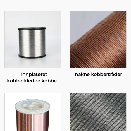
Tinnplateret
nakne kobbertråder
kobberkledde kobber
(TCCC)