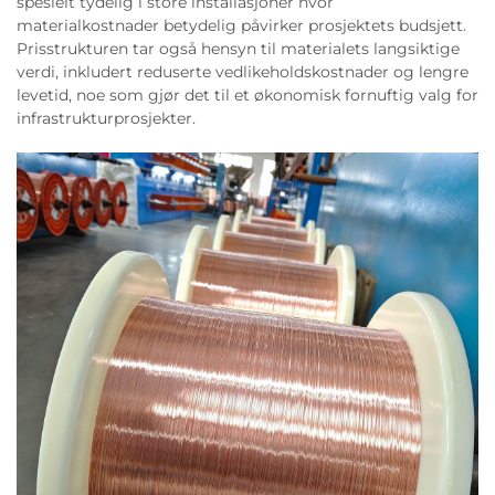
spesielt tydelig i store installasjoner hvor
materialkostnader betydelig påvirker prosjektets budsjett.
Prisstrukturen tar også hensyn til materialets langsiktige
verdi, inkludert reduserte vedlikeholdskostnader og lengre
levetid, noe som gjør det til et økonomisk fornuftig valg for
infrastrukturprosjekter.