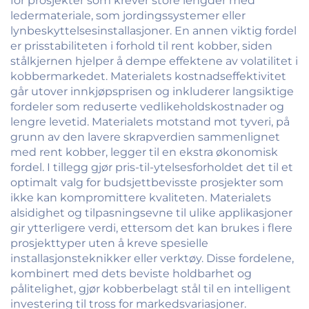
for prosjekter som krever store lengder med
ledermateriale, som jordingssystemer eller
lynbeskyttelsesinstallasjoner. En annen viktig fordel
er prisstabiliteten i forhold til rent kobber, siden
stålkjernen hjelper å dempe effektene av volatilitet i
kobbermarkedet. Materialets kostnadseffektivitet
går utover innkjøpsprisen og inkluderer langsiktige
fordeler som reduserte vedlikeholdskostnader og
lengre levetid. Materialets motstand mot tyveri, på
grunn av den lavere skrapverdien sammenlignet
med rent kobber, legger til en ekstra økonomisk
fordel. I tillegg gjør pris-til-ytelsesforholdet det til et
optimalt valg for budsjettbevisste prosjekter som
ikke kan kompromittere kvaliteten. Materialets
alsidighet og tilpasningsevne til ulike applikasjoner
gir ytterligere verdi, ettersom det kan brukes i flere
prosjekttyper uten å kreve spesielle
installasjonsteknikker eller verktøy. Disse fordelene,
kombinert med dets beviste holdbarhet og
pålitelighet, gjør kobberbelagt stål til en intelligent
investering til tross for markedsvariasjoner.