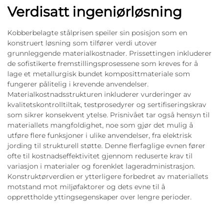
Verdisatt ingeniørløsning
Kobberbelagte stålprisen speiler sin posisjon som en
konstruert løsning som tilfører verdi utover
grunnleggende materialkostnader. Prissettingen inkluderer
de sofistikerte fremstillingsprosessene som kreves for å
lage et metallurgisk bundet komposittmateriale som
fungerer pålitelig i krevende anvendelser.
Materialkostnadsstrukturen inkluderer vurderinger av
kvalitetskontrolltiltak, testprosedyrer og sertifiseringskrav
som sikrer konsekvent ytelse. Prisnivået tar også hensyn til
materiallets mangfoldighet, noe som gjør det mulig å
utføre flere funksjoner i ulike anvendelser, fra elektrisk
jording til strukturell støtte. Denne flerfaglige evnen fører
ofte til kostnadseffektivitet gjennom reduserte krav til
variasjon i materialer og forenklet lageradministrasjon.
Konstruktørverdien er ytterligere forbedret av materiallets
motstand mot miljøfaktorer og dets evne til å
opprettholde yttingsegenskaper over lengre perioder.