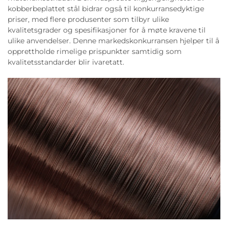
kobberbeplattet stål bidrar også til konkurransedyktige
priser, med flere produsenter som tilbyr ulike
kvalitetsgrader og spesifikasjoner for å møte kravene til
ulike anvendelser. Denne markedskonkurransen hjelper til å
opprettholde rimelige prispunkter samtidig som
kvalitetsstandarder blir ivaretatt.