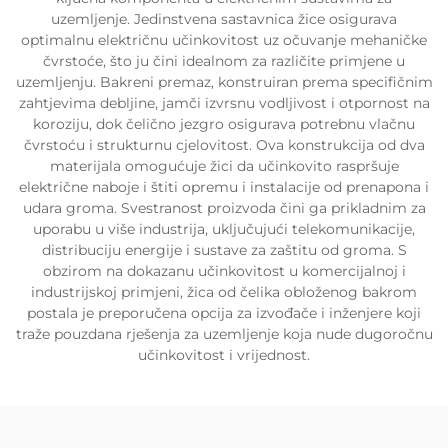
uzemljenje. Jedinstvena sastavnica žice osigurava
optimalnu električnu učinkovitost uz očuvanje mehaničke
čvrstoće, što ju čini idealnom za različite primjene u
uzemljenju. Bakreni premaz, konstruiran prema specifičnim
zahtjevima debljine, jamči izvrsnu vodljivost i otpornost na
koroziju, dok čelično jezgro osigurava potrebnu vlačnu
čvrstoću i strukturnu cjelovitost. Ova konstrukcija od dva
materijala omogućuje žici da učinkovito raspršuje
električne naboje i štiti opremu i instalacije od prenapona i
udara groma. Svestranost proizvoda čini ga prikladnim za
uporabu u više industrija, uključujući telekomunikacije,
distribuciju energije i sustave za zaštitu od groma. S
obzirom na dokazanu učinkovitost u komercijalnoj i
industrijskoj primjeni, žica od čelika obloženog bakrom
postala je preporučena opcija za izvođače i inženjere koji
traže pouzdana rješenja za uzemljenje koja nude dugoročnu
učinkovitost i vrijednost.