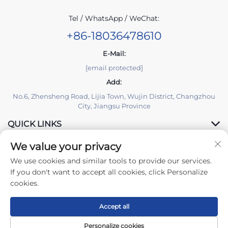
Tel / WhatsApp / WeChat:
+86-18036478610
E-Mail:
[email protected]
Add:
No.6, Zhensheng Road, Lijia Town, Wujin District, Changzhou
City, Jiangsu Province
QUICK LINKS
We value your privacy
PRODUCTS
We use cookies and similar tools to provide our services.
If you don't want to accept all cookies, click Personalize
cookies.
Accept all
Autorska prava © 2025 Changzhou Yuzisenhan Electronic Co.,
Ltd. Sva prava pridržana -
Privacy policy
Personalize cookies