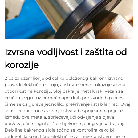
Izvrsna vodljivost i zaštita od
korozije
Žica za uzemljenje od čelika obloženog bakrom izvrsno
provodi električnu struju, a istovremeno pokazuje visoku
otpornost na koroziju. Sloj bakra je metalurški vezan za
čeličnu jezgru uz pomoć naprednih proizvodnih procesa,
čime se osigurava jednoliko prekrivanje i stabilan rad. Ovaj
sofisticirani proces vezanja stvara besprijekoran prijelaz
između dva metala, sprječavajući odvajanje slojeva i
održavajući integritet žice tijekom njenog vijeka trajanja.
Debljina bakrenog sloja točno se kontrolira kako bi
zadovoljila specifične električne zahtjeve, a istovremeno