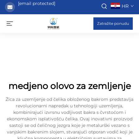
[email protected]
HR
Zatražite ponudu
medjeno olovo za zemljenje
Žica za uzemljenje od čelika obloženog bakrom predstavlja
revolucionarni napredak u tehnologiji uzemljenja,
kombinirajući izvrsnu vodljivost bakra s čvrstoćom i
ekonomskom isplativošću čelika. Ovaj inovativni proizvod
sastoji se od čeličnog jezgra koje je metalurški vezano s
vanjskim bakrenim slojem, stvarajući otporan vodič koji je
ključna komponenta u električnim sustavima za