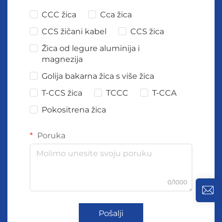
CCC žica
Cca žica
CCS žičani kabel
CCS žica
Žica od legure aluminija i
magnezija
Golija bakarna žica s više žica
T-CCS žica
TCCC
T-CCA
Pokositrena žica
Poruka
0/1000
Pošalji