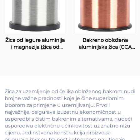
Žica od legure aluminija
Bakreno obložena
i magnezija (žica od
aluminijska žica (CCA
legure AL-MG)
žica)
Žica za uzemljenje od čelika obloženog bakrom nudi
brojne važne prednosti koje je čine superiornim
izborom za primjene u uzemljivanju. Prvo i
najvažnije, osigurava izuzetnu ekonomičnost u
usporedbi s čistim bakrenim alternativama, nudeći
usporedivu električnu učinkovitost uz znatno nižu
cijenu. Jedinstvena konstrukcija proizvoda
osigurava izvrsnu trajnost i otpornost na utjecaje