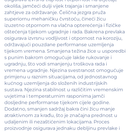
okoliša, jamčeći dulji vijek trajanja i smanjene
zahtjeve za održavanje. Čelična jezgra pruža
superiornu mehaničku čvrstoću, čineći žicu
izuzetno otpornom na vlačna opterećenja i fizičke
oštećenja tijekom ugradnje i rada. Bakrena prevlaka
osigurava izvrsnu vodljivost i otpornost na koroziju,
održavajući pouzdane performanse uzemljenja
tijekom vremena. Smanjena težina žice u usporedbi
s punim bakrom omogućuje lakše rukovanje i
ugradnju, što vodi smanjenju troškova rada i
vremena ugradnje. Njezina svestranost omogućuje
primjenu u raznim situacijama, od jednostavnog
kućnog uzemljenja do složenih industrijskih
sustava. Njezina stabilnost u različitim vremenskim
uvjetima i temperaturnim rasponima jamči
dosljedne performanse tijekom cijele godine.
Dodatno, smanjen sadržaj bakra čini žicu manje
atraktivnom za krađu, što je značajna prednost u
udaljenim ili nezaštićenim lokacijama. Proces
proizvodnje osigurava jednaku debljinu prevlake i