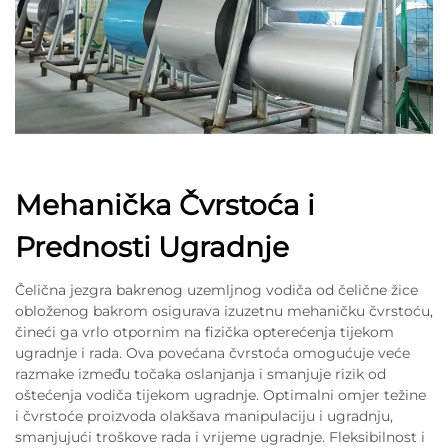
Mehanička Čvrstoća i
Prednosti Ugradnje
Čelična jezgra bakrenog uzemljnog vodiča od čelične žice
obloženog bakrom osigurava izuzetnu mehaničku čvrstoću,
čineći ga vrlo otpornim na fizička opterećenja tijekom
ugradnje i rada. Ova povećana čvrstoća omogućuje veće
razmake između točaka oslanjanja i smanjuje rizik od
oštećenja vodiča tijekom ugradnje. Optimalni omjer težine
i čvrstoće proizvoda olakšava manipulaciju i ugradnju,
smanjujući troškove rada i vrijeme ugradnje. Fleksibilnost i