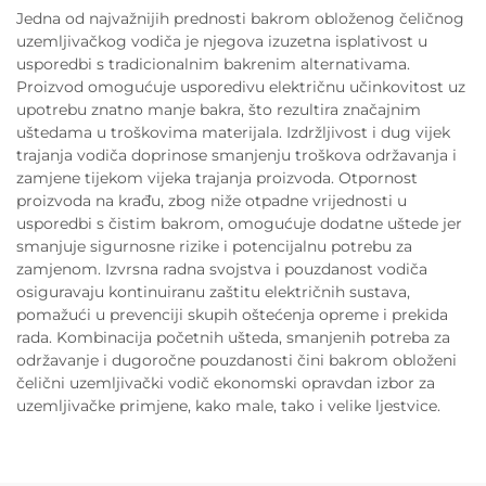
Jedna od najvažnijih prednosti bakrom obloženog čeličnog
uzemljivačkog vodiča je njegova izuzetna isplativost u
usporedbi s tradicionalnim bakrenim alternativama.
Proizvod omogućuje usporedivu električnu učinkovitost uz
upotrebu znatno manje bakra, što rezultira značajnim
uštedama u troškovima materijala. Izdržljivost i dug vijek
trajanja vodiča doprinose smanjenju troškova održavanja i
zamjene tijekom vijeka trajanja proizvoda. Otpornost
proizvoda na krađu, zbog niže otpadne vrijednosti u
usporedbi s čistim bakrom, omogućuje dodatne uštede jer
smanjuje sigurnosne rizike i potencijalnu potrebu za
zamjenom. Izvrsna radna svojstva i pouzdanost vodiča
osiguravaju kontinuiranu zaštitu električnih sustava,
pomažući u prevenciji skupih oštećenja opreme i prekida
rada. Kombinacija početnih ušteda, smanjenih potreba za
održavanje i dugoročne pouzdanosti čini bakrom obloženi
čelični uzemljivački vodič ekonomski opravdan izbor za
uzemljivačke primjene, kako male, tako i velike ljestvice.