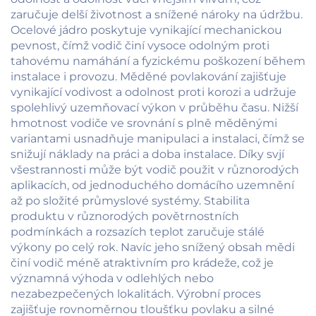
zaručuje delší životnost a snížené nároky na údržbu.
Ocelové jádro poskytuje vynikající mechanickou
pevnost, čímž vodič činí vysoce odolným proti
tahovému namáhání a fyzickému poškození během
instalace i provozu. Měděné povlakování zajišťuje
vynikající vodivost a odolnost proti korozi a udržuje
spolehlivý uzemňovací výkon v průběhu času. Nižší
hmotnost vodiče ve srovnání s plně měděnými
variantami usnadňuje manipulaci a instalaci, čímž se
snižují náklady na práci a doba instalace. Díky svjí
všestrannosti může být vodič použit v různorodých
aplikacích, od jednoduchého domácího uzemnění
až po složité průmyslové systémy. Stabilita
produktu v různorodých povětrnostních
podmínkách a rozsazích teplot zaručuje stálé
výkony po celý rok. Navíc jeho snížený obsah mědi
činí vodič méně atraktivním pro krádeže, což je
významná výhoda v odlehlých nebo
nezabezpečených lokalitách. Výrobní proces
zajišťuje rovnoměrnou tloušťku povlaku a silné