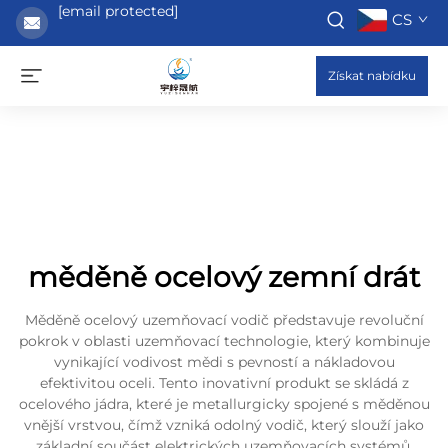
[email protected]
CS
Získat nabídku
měděně ocelový zemní drát
Měděně ocelový uzemňovací vodič představuje revoluční
pokrok v oblasti uzemňovací technologie, který kombinuje
vynikající vodivost mědi s pevností a nákladovou
efektivitou oceli. Tento inovativní produkt se skládá z
ocelového jádra, které je metallurgicky spojené s měděnou
vnější vrstvou, čímž vzniká odolný vodič, který slouží jako
základní součást elektrických uzemňovacích systémů.