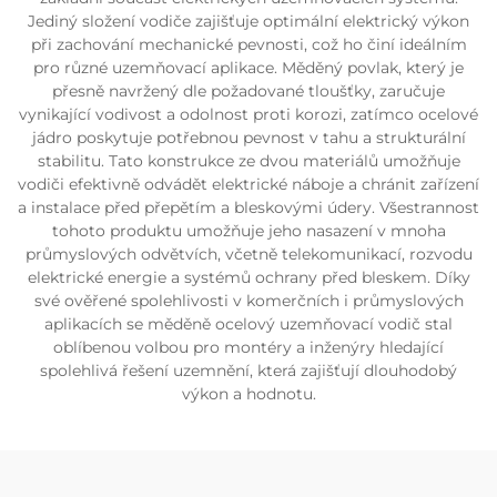
Jediný složení vodiče zajišťuje optimální elektrický výkon
při zachování mechanické pevnosti, což ho činí ideálním
pro různé uzemňovací aplikace. Měděný povlak, který je
přesně navržený dle požadované tloušťky, zaručuje
vynikající vodivost a odolnost proti korozi, zatímco ocelové
jádro poskytuje potřebnou pevnost v tahu a strukturální
stabilitu. Tato konstrukce ze dvou materiálů umožňuje
vodiči efektivně odvádět elektrické náboje a chránit zařízení
a instalace před přepětím a bleskovými údery. Všestrannost
tohoto produktu umožňuje jeho nasazení v mnoha
průmyslových odvětvích, včetně telekomunikací, rozvodu
elektrické energie a systémů ochrany před bleskem. Díky
své ověřené spolehlivosti v komerčních i průmyslových
aplikacích se měděně ocelový uzemňovací vodič stal
oblíbenou volbou pro montéry a inženýry hledající
spolehlivá řešení uzemnění, která zajišťují dlouhodobý
výkon a hodnotu.