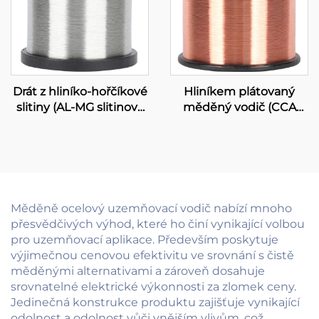
Drát z hliníko-hořčíkové
Hliníkem plátovaný
slitiny (AL-MG slitinový
měděný vodič (CCA
drát)
vodič)
Měděně ocelový uzemňovací vodič nabízí mnoho
přesvědčivých výhod, které ho činí vynikající volbou
pro uzemňovací aplikace. Především poskytuje
výjimečnou cenovou efektivitu ve srovnání s čistě
měděnými alternativami a zároveň dosahuje
srovnatelné elektrické výkonnosti za zlomek ceny.
Jedinečná konstrukce produktu zajišťuje vynikající
odolnost a odolnost vůči vnějším vlivům, což