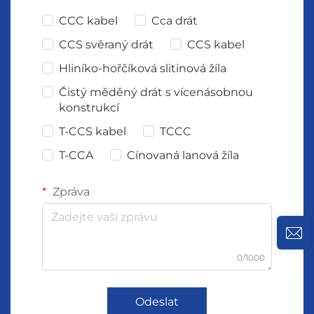
CCC kabel
Cca drát
CCS svěraný drát
CCS kabel
Hliníko-hořčíková slitinová žíla
Čistý měděný drát s vícenásobnou
konstrukcí
T-CCS kabel
TCCC
T-CCA
Cínovaná lanová žíla
Zpráva
0/1000
Odeslat