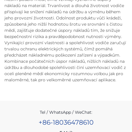
nákladů na materiál. Trvanlivost a dlouhá životnost vodiče
přispívají ke snížení nákladů na údržbu a výměnu během
jeho provozní životnosti. Odolnost produktu vůči krádeži,
způsobená jeho nižší hodnotou šrotu ve srovnání s čistou
mědí, zajišťuje dodatečné úspory nákladů tím, že snižuje
bezpečnostní rizika a pravděpodobnost nutnosti výměny.
Vynikající provozní vlastnosti a spolehlivost vodiče zaručují
trvalou ochranu elektrických systémů, čímž pomáhá
předcházet nákladnému poškození zařízení a výpadkům.
Kombinace počátečních úspor nákladů, nižších nákladů na
údržbu a dlouhodobé spolehlivosti činí uzemňovací vodič z
oceli pleněné mědí ekonomicky rozumnou volbou jak pro
maloměrné, tak pro velkoměrné uzemňovací aplikace.
Tel / WhatsApp / WeChat:
+86-18036478610