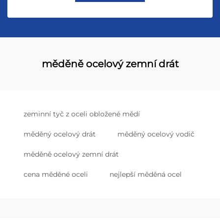
měděně ocelový zemní drát
zeminní tyč z oceli obložené mědí
měděný ocelový drát
měděný ocelový vodič
měděně ocelový zemní drát
cena měděné oceli
nejlepší měděná ocel