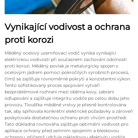
Vynikající vodivost a ochrana
proti korozi
Měděný ocelový uzemňovací vodič vyniká vynikající
elektrickou vodivostí při současném zachování odolnosti
proti korozi. Měděný povlak je metalurgicky spojen s
ocelovým jádrem pomocí pokročilých výrobních procesů,
čímž se zajišťuje rovnoměrné pokrytí a konzistentní výkon.
Tento sofistikovaný proces spojování vytváří
bezproblémové rozhraní mezi oběma kovy, zabrání
odlupování a zajišťuje integritu vodiče po celou dobu jeho
provozu. Tloušťka měděné vrstvy je přesně kontrolována
tak, aby splňovala konkrétní elektrické požadavky a zároveň
poskytovala dostatečnou ochranu proti vlivům prostředí.
Tato důkladná rovnováha zajišťuje optimální vodivost pro
aplikace ochrany před zemním spojením a bleskovou
ochranou, přičemž udržuje nákladovou efektivitu vodiče.