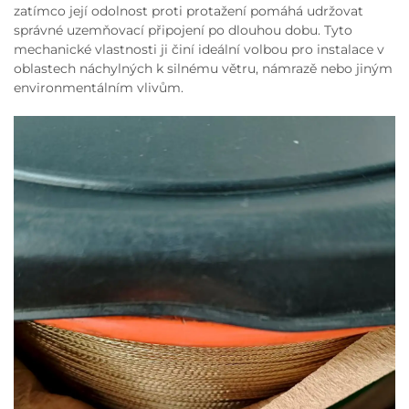
zatímco její odolnost proti protažení pomáhá udržovat
správné uzemňovací připojení po dlouhou dobu. Tyto
mechanické vlastnosti ji činí ideální volbou pro instalace v
oblastech náchylných k silnému větru, námrazě nebo jiným
environmentálním vlivům.