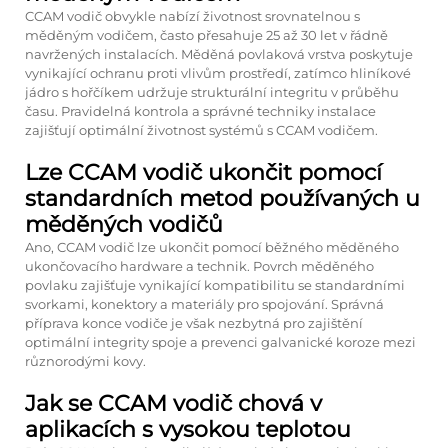
CCAM vodič obvykle nabízí životnost srovnatelnou s
měděným vodičem, často přesahuje 25 až 30 let v řádně
navržených instalacích. Měděná povlaková vrstva poskytuje
vynikající ochranu proti vlivům prostředí, zatímco hliníkové
jádro s hořčíkem udržuje strukturální integritu v průběhu
času. Pravidelná kontrola a správné techniky instalace
zajišťují optimální životnost systémů s CCAM vodičem.
Lze CCAM vodič ukončit pomocí
standardních metod používaných u
měděných vodičů
Ano, CCAM vodič lze ukončit pomocí běžného měděného
ukončovacího hardware a technik. Povrch měděného
povlaku zajišťuje vynikající kompatibilitu se standardními
svorkami, konektory a materiály pro spojování. Správná
příprava konce vodiče je však nezbytná pro zajištění
optimální integrity spoje a prevenci galvanické koroze mezi
různorodými kovy.
Jak se CCAM vodič chová v
aplikacích s vysokou teplotou