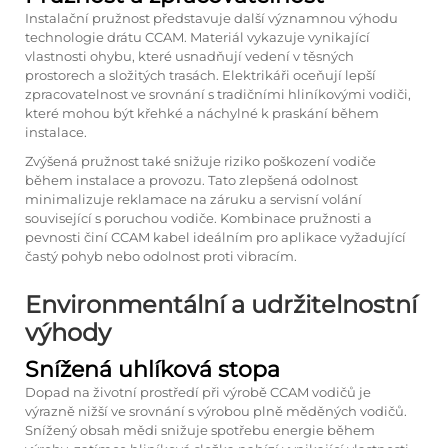
Instalační pružnost představuje další významnou výhodu
technologie drátu CCAM. Materiál vykazuje vynikající
vlastnosti ohybu, které usnadňují vedení v těsných
prostorech a složitých trasách. Elektrikáři oceňují lepší
zpracovatelnost ve srovnání s tradičními hliníkovými vodiči,
které mohou být křehké a náchylné k praskání během
instalace.
Zvýšená pružnost také snižuje riziko poškození vodiče
během instalace a provozu. Tato zlepšená odolnost
minimalizuje reklamace na záruku a servisní volání
související s poruchou vodiče. Kombinace pružnosti a
pevnosti činí CCAM kabel ideálním pro aplikace vyžadující
častý pohyb nebo odolnost proti vibracím.
Environmentální a udržitelnostní
výhody
Snížená uhlíková stopa
Dopad na životní prostředí při výrobě CCAM vodičů je
výrazně nižší ve srovnání s výrobou plně měděných vodičů.
Snížený obsah mědi snižuje spotřebu energie během