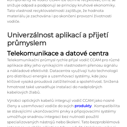
snižuje odpad a podporují se principy kruhové ekonomiky.
Tato vlastnost recyklovatelnosti zajišťuje, že hodnota
materiálu je zachována i po skončení provozní životnosti
vodiče.
Univerzálnost aplikací a přijetí
průmyslem
Telekomunikace a datové centra
Telekomunikační průmysl rychle přijal vodič CCAM pro různé
aplikace díky jeho vynikajícím vlastnostem přenosu signálu
a nákladové efektivitě. Datacentra využívají tuto technologii
pro distribuci energie a uzemňovací systémy, kde jsou
klíčové vysoká proudová zatížitelnost a spolehlivost. Snížená
hmotnost také usnadňuje instalaci do nadplošných
kabelových žlabů.
Výrobci optických kabelů integrují vodič CCAM jako nosné
členy a uzemňovací vodiče do svých
produkty
. Kompatibilita
se stávajícími ukončovacími prvky a připojovacími systémy
umožňuje snadnou integraci bez nutnosti použití
specializovaných nástrojů nebo školení. Tato bezproblémová