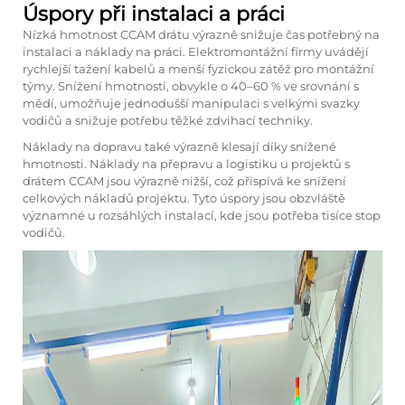
Úspory při instalaci a práci
Nízká hmotnost CCAM drátu výrazně snižuje čas potřebný na
instalaci a náklady na práci. Elektromontážní firmy uvádějí
rychlejší tažení kabelů a menší fyzickou zátěž pro montážní
týmy. Snížení hmotnosti, obvykle o 40–60 % ve srovnání s
mědí, umožňuje jednodušší manipulaci s velkými svazky
vodičů a snižuje potřebu těžké zdvihací techniky.
Náklady na dopravu také výrazně klesají díky snížené
hmotnosti. Náklady na přepravu a logistiku u projektů s
drátem CCAM jsou výrazně nižší, což přispívá ke snížení
celkových nákladů projektu. Tyto úspory jsou obzvláště
významné u rozsáhlých instalací, kde jsou potřeba tisíce stop
vodičů.