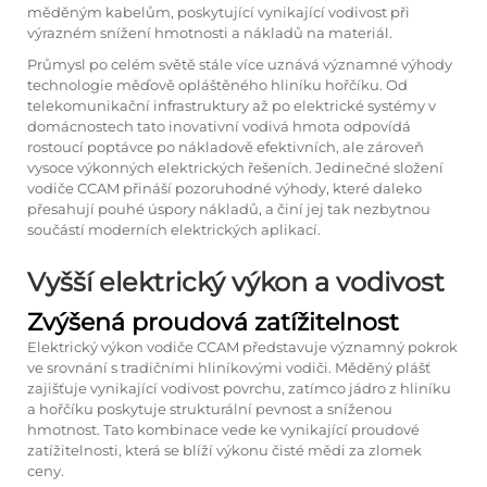
měděným kabelům, poskytující vynikající vodivost při
výrazném snížení hmotnosti a nákladů na materiál.
Průmysl po celém světě stále více uznává významné výhody
technologie měďově opláštěného hliníku hořčíku. Od
telekomunikační infrastruktury až po elektrické systémy v
domácnostech tato inovativní vodivá hmota odpovídá
rostoucí poptávce po nákladově efektivních, ale zároveň
vysoce výkonných elektrických řešeních. Jedinečné složení
vodiče CCAM přináší pozoruhodné výhody, které daleko
přesahují pouhé úspory nákladů, a činí jej tak nezbytnou
součástí moderních elektrických aplikací.
Vyšší elektrický výkon a vodivost
Zvýšená proudová zatížitelnost
Elektrický výkon vodiče CCAM představuje významný pokrok
ve srovnání s tradičními hliníkovými vodiči. Měděný plášť
zajišťuje vynikající vodivost povrchu, zatímco jádro z hliníku
a hořčíku poskytuje strukturální pevnost a sníženou
hmotnost. Tato kombinace vede ke vynikající proudové
zatížitelnosti, která se blíží výkonu čisté mědi za zlomek
ceny.