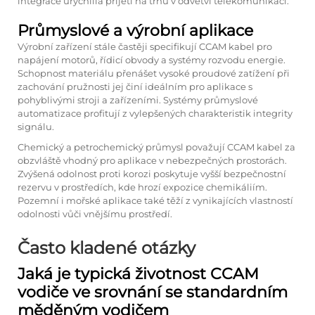
integrace urychlila přijetí na trhu v odvětví telekomunikací.
Průmyslové a výrobní aplikace
Výrobní zařízení stále častěji specifikují CCAM kabel pro
napájení motorů, řídicí obvody a systémy rozvodu energie.
Schopnost materiálu přenášet vysoké proudové zatížení při
zachování pružnosti jej činí ideálním pro aplikace s
pohyblivými stroji a zařízeními. Systémy průmyslové
automatizace profitují z vylepšených charakteristik integrity
signálu.
Chemický a petrochemický průmysl považují CCAM kabel za
obzvláště vhodný pro aplikace v nebezpečných prostorách.
Zvýšená odolnost proti korozi poskytuje vyšší bezpečnostní
rezervu v prostředích, kde hrozí expozice chemikáliím.
Pozemní i mořské aplikace také těží z vynikajících vlastností
odolnosti vůči vnějšímu prostředí.
Často kladené otázky
Jaká je typická životnost CCAM
vodiče ve srovnání se standardním
měděným vodičem