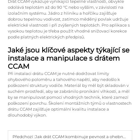
Drát CCAM vykazuje vynikající tepelné vlastnosti, obvykle
odolává teplotám až do 90 °C nebo vyšším, v závislosti na
izolačním systému. Jádro z hliníku a hořčíku zajišťuje
dobrou tepelnou vodivost, zatímco měděný povlak udržuje
elektrické vlastnosti i při zvýšených teplotách. Pro aplikace s
vysokou teplotou je třeba použít vhodné snižovací korekce
podle platných elektrických předpisů.
Jaké jsou klíčové aspekty týkající se
instalace a manipulace s drátem
CCAM
Při instalaci drátu CCAM je nutné dodržovat limity
ohybového poloměru a tahového napětí, aby nedošlo k
poškození struktury vodiče. Materiál by měl být skladován v
suchém prostředí, aby se zabránilo pronikání vlhkosti, a měl
by se manipulovat pomocí vhodných technik, které zamezí
poškození povrchu. Školení montážních týmů o vlastnostech
drátu CCAM zajišťuje optimální kvalitu instalace a
dlouhodobý výkon.
Předchozí :
Jak drát CCAM kombinuje pevnost a ohebnost