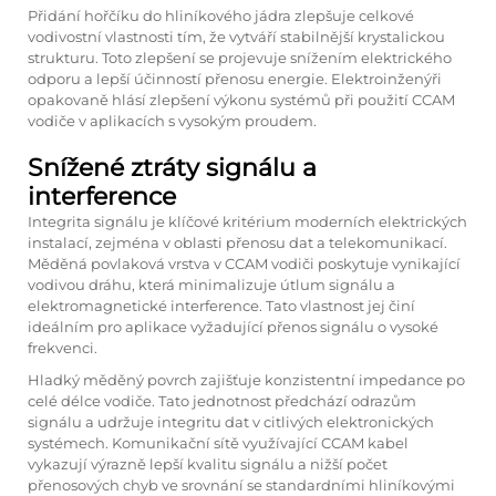
Přidání hořčíku do hliníkového jádra zlepšuje celkové
vodivostní vlastnosti tím, že vytváří stabilnější krystalickou
strukturu. Toto zlepšení se projevuje snížením elektrického
odporu a lepší účinností přenosu energie. Elektroinženýři
opakovaně hlásí zlepšení výkonu systémů při použití CCAM
vodiče v aplikacích s vysokým proudem.
Snížené ztráty signálu a
interference
Integrita signálu je klíčové kritérium moderních elektrických
instalací, zejména v oblasti přenosu dat a telekomunikací.
Měděná povlaková vrstva v CCAM vodiči poskytuje vynikající
vodivou dráhu, která minimalizuje útlum signálu a
elektromagnetické interference. Tato vlastnost jej činí
ideálním pro aplikace vyžadující přenos signálu o vysoké
frekvenci.
Hladký měděný povrch zajišťuje konzistentní impedance po
celé délce vodiče. Tato jednotnost předchází odrazům
signálu a udržuje integritu dat v citlivých elektronických
systémech. Komunikační sítě využívající
CCAM kabel
vykazují výrazně lepší kvalitu signálu a nižší počet
přenosových chyb ve srovnání se standardními hliníkovými