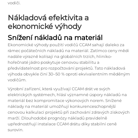
vodiči.
Nákladová efektivita a
ekonomické výhody
Snížení nákladů na materiál
Ekonomické výhody použití vodičů CCAM sahají daleko za
rámec počátečních nákladů na materiál. Zatímco ceny mědi
nadále výrazně kolísají na globálních trzích, hliníko-
hořečnaté jádro poskytuje cenovou stabilitu a
předvídatelnost pro rozpočtování projektů. Tato nákladová
výhoda obvykle činí 30–50 % oproti ekvivalentním měděným
vodičům.
Výrobní zařízení, která využívají CCAM drát ve svých
elektrických systémech, hlásí významné úspory nákladů na
materiál bez kompromitace výkonových norem. Snížené
náklady na materiál umožňují konkurenceschopnější
cenovou kalkulaci projektů při zachování zdravých ziskových
marží. Dlouhodobé prognózy nákladů pravidelně
upřednostňují instalace CCAM drátu díky stabilní ceně
surovin.