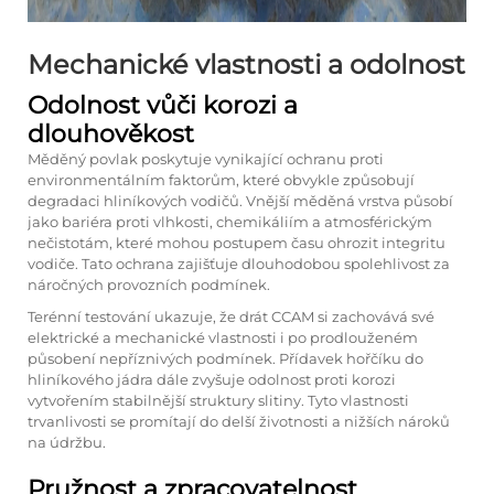
Mechanické vlastnosti a odolnost
Odolnost vůči korozi a
dlouhověkost
Měděný povlak poskytuje vynikající ochranu proti
environmentálním faktorům, které obvykle způsobují
degradaci hliníkových vodičů. Vnější měděná vrstva působí
jako bariéra proti vlhkosti, chemikáliím a atmosférickým
nečistotám, které mohou postupem času ohrozit integritu
vodiče. Tato ochrana zajišťuje dlouhodobou spolehlivost za
náročných provozních podmínek.
Terénní testování ukazuje, že drát CCAM si zachovává své
elektrické a mechanické vlastnosti i po prodlouženém
působení nepříznivých podmínek. Přídavek hořčíku do
hliníkového jádra dále zvyšuje odolnost proti korozi
vytvořením stabilnější struktury slitiny. Tyto vlastnosti
trvanlivosti se promítají do delší životnosti a nižších nároků
na údržbu.
Pružnost a zpracovatelnost