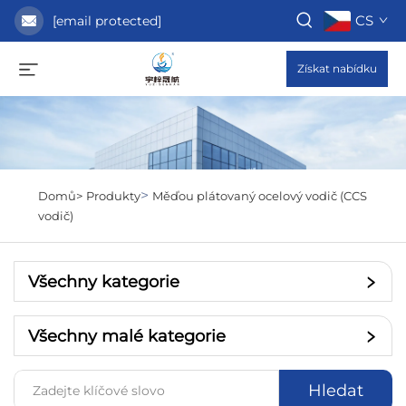
CS
[email protected]
Získat nabídku
>
Domů>
Produkty
Měďou plátovaný ocelový vodič (CCS
vodič)
Všechny kategorie
Všechny malé kategorie
Hledat