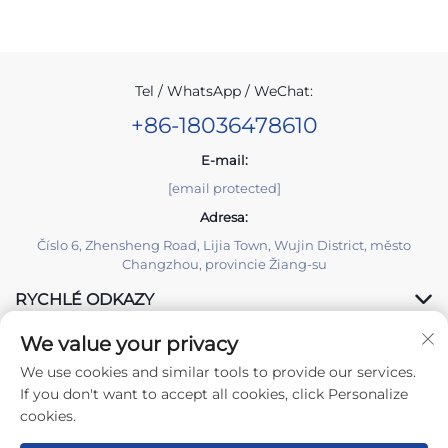
Tel / WhatsApp / WeChat:
+86-18036478610
E-mail:
[email protected]
Adresa:
Číslo 6, Zhensheng Road, Lijia Town, Wujin District, město
Changzhou, provincie Žiang-su
RYCHLÉ ODKAZY
We value your privacy
PRODUKTY
We use cookies and similar tools to provide our services.
If you don't want to accept all cookies, click Personalize
cookies.