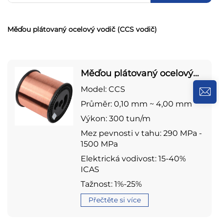
Měďou plátovaný ocelový vodič (CCS vodič)
Měďou plátovaný ocelový
vodič (CCS vodič)
Model: CCS
Průměr: 0,10 mm ~ 4,00 mm
Výkon: 300 tun/m
Mez pevnosti v tahu: 290 MPa -
1500 MPa
Elektrická vodivost: 15-40%
ICAS
Tažnost: 1%-25%
Přečtěte si více