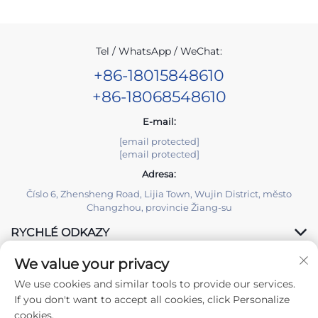
Tel / WhatsApp / WeChat:
+86-18015848610
+86-18068548610
E-mail:
[email protected]
[email protected]
Adresa:
Číslo 6, Zhensheng Road, Lijia Town, Wujin District, město
Changzhou, provincie Žiang-su
RYCHLÉ ODKAZY
We value your privacy
PRODUKTY
We use cookies and similar tools to provide our services.
If you don't want to accept all cookies, click Personalize
cookies.