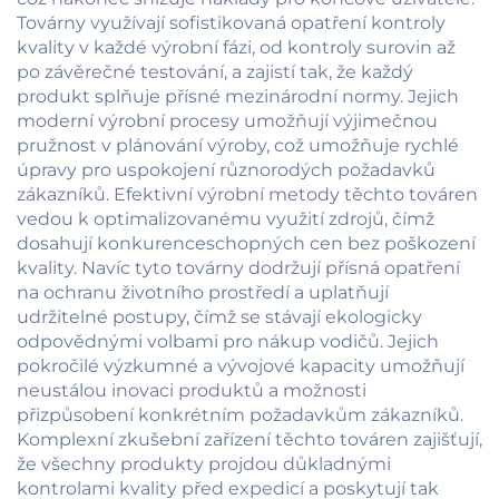
Továrny využívají sofistikovaná opatření kontroly
kvality v každé výrobní fázi, od kontroly surovin až
po závěrečné testování, a zajistí tak, že každý
produkt splňuje přísné mezinárodní normy. Jejich
moderní výrobní procesy umožňují výjimečnou
pružnost v plánování výroby, což umožňuje rychlé
úpravy pro uspokojení různorodých požadavků
zákazníků. Efektivní výrobní metody těchto továren
vedou k optimalizovanému využití zdrojů, čímž
dosahují konkurenceschopných cen bez poškození
kvality. Navíc tyto továrny dodržují přísná opatření
na ochranu životního prostředí a uplatňují
udržitelné postupy, čímž se stávají ekologicky
odpovědnými volbami pro nákup vodičů. Jejich
pokročilé výzkumné a vývojové kapacity umožňují
neustálou inovaci produktů a možnosti
přizpůsobení konkrétním požadavkům zákazníků.
Komplexní zkušební zařízení těchto továren zajišťují,
že všechny produkty projdou důkladnými
kontrolami kvality před expedicí a poskytují tak