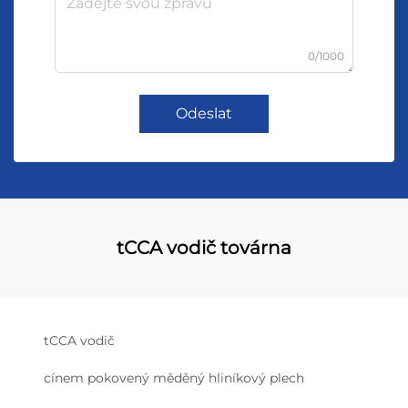
0/1000
Odeslat
tCCA vodič továrna
tCCA vodič
cínem pokovený měděný hliníkový plech