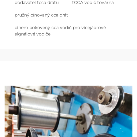
dodavatel tcca drátu
tCCA vodič továrna
pružný cínovaný cca drát
cínem pokovený cca vodič pro vícejádrové
signálové vodiče