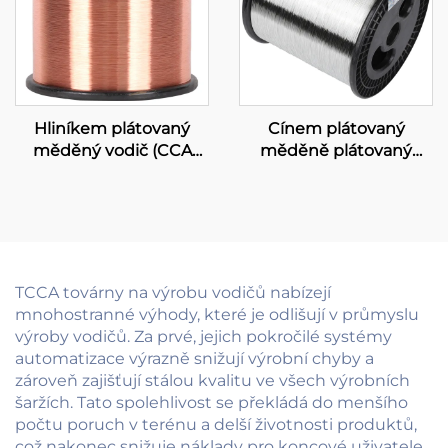
Hliníkem plátovaný
Cínem plátovaný
měděný vodič (CCA
měděně plátovaný
vodič)
hliník (T-CCA)
TCCA továrny na výrobu vodičů nabízejí
mnohostranné výhody, které je odlišují v průmyslu
výroby vodičů. Za prvé, jejich pokročilé systémy
automatizace výrazně snižují výrobní chyby a
zároveň zajišťují stálou kvalitu ve všech výrobních
šaržích. Tato spolehlivost se překládá do menšího
počtu poruch v terénu a delší životnosti produktů,
což nakonec snižuje náklady pro koncové uživatele.