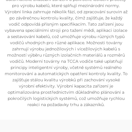
pro výrobu kabelů, které splňují mezinárodní normy.
Výrobní linka zahrnuje několik fází, od zpracování surovin až
po závěrečnou kontrolu kvality, čímž zajišťuje, že každý
vodič odpovídá přísným specifikacím. Tato zařízení jsou
vybavena speciálními stroji pro tažení mědi, aplikaci izolace
a sestavování kabelů, což umožňuje výrobu různých typů
vodičů vhodných pro různé aplikace. Možnosti továrny
zahrnují výrobu jednožilových i vícežilových kabelů s
možností výběru různých izolačních materiálů a rozměrů
vodičů. Moderní továrny na TCCA vodiče také uplatňují
principy inteligentní výroby, včetně systémů reálného
monitorování a automatických opatření kontroly kvality. To
zajišťuje stálou kvalitu výrobků při zachování vysoké
výrobní efektivity. Výrobní kapacita zařízení je
optimalizována prostřednictvím důkladného plánování a
pokročilých logistických systémů, což umožňuje rychlou
reakci na požadavky trhu a zákazníků.