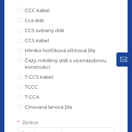
CCC kabel
Cca drát
CCS svěraný drát
CCS kabel
Hliníko-hořčíková slitinová žíla
Čistý měděný drát s vícenásobnou
konstrukcí
T-CCS kabel
TCCC
T-CCA
Cínovaná lanová žíla
Zpráva