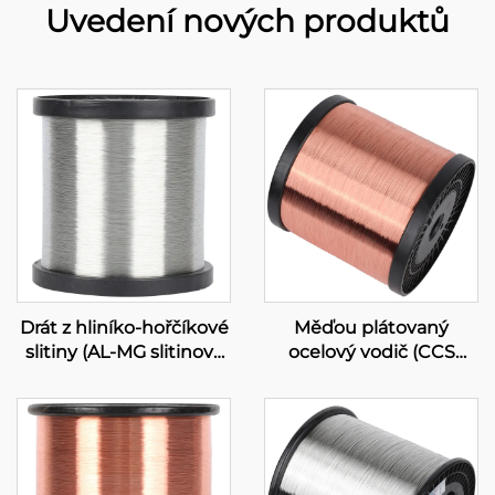
Uvedení nových produktů
Drát z hliníko-hořčíkové
Měďou plátovaný
slitiny (AL-MG slitinový
ocelový vodič (CCS
drát)
vodič)