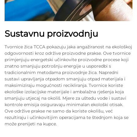
Sustavnu proizvodnju
Tvornice žica TCCA pokazuju jaka angažiranost na ekološkoj
odgovornosti kroz održive proizvodne prakse. Ove tvornice
primjenjuju energetski učinkovite proizvodne procese koji
znatno smanjuju potrošnju energije u usporedbi s
tradicionalnim metodama proizvodnje žica. Napredni
sustavi upravljanja otpadom smanjuju otpad materijala i
maksimiziraju mogućnosti recikliranja. Tvornice koriste
ekološke izolacijske materijale i ambalažna rješenja koja
smanjuju utjecaj na okoliš. Mjere za uštedu vode i sustavi
kontrole emisija osiguravaju minimalan ekološki otisak.
Ove održive prakse ne samo da koriste okolišu, već
rezultiraju i učinkovitijim operacijama te štednjom koja se
može prenijeti na kupce.