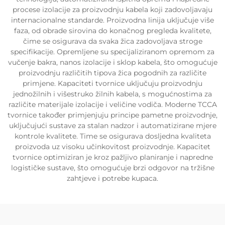
procese izolacije za proizvodnju kabela koji zadovoljavaju
internacionalne standarde. Proizvodna linija uključuje više
faza, od obrade sirovina do konačnog pregleda kvalitete,
čime se osigurava da svaka žica zadovoljava stroge
specifikacije. Opremljene su specijaliziranom opremom za
vučenje bakra, nanos izolacije i sklop kabela, što omogućuje
proizvodnju različitih tipova žica pogodnih za različite
primjene. Kapaciteti tvornice uključuju proizvodnju
jednožilnih i višestruko žilnih kabela, s mogućnostima za
različite materijale izolacije i veličine vodiča. Moderne TCCA
tvornice također primjenjuju principe pametne proizvodnje,
uključujući sustave za stalan nadzor i automatizirane mjere
kontrole kvalitete. Time se osigurava dosljedna kvaliteta
proizvoda uz visoku učinkovitost proizvodnje. Kapacitet
tvornice optimiziran je kroz pažljivo planiranje i napredne
logističke sustave, što omogućuje brzi odgovor na tržišne
zahtjeve i potrebe kupaca.