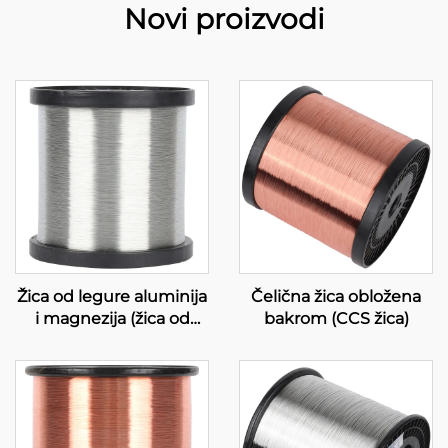
Novi proizvodi
Žica od legure aluminija
Čelična žica obložena
i magnezija (žica od
bakrom (CCS žica)
legure AL-MG)