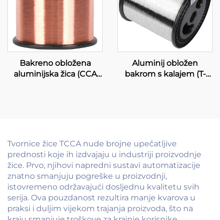
Bakreno obložena
Aluminij obložen
aluminijska žica (CCA
bakrom s kalajem (T-
žica)
CCA)
Tvornice žice TCCA nude brojne upečatljive
prednosti koje ih izdvajaju u industriji proizvodnje
žice. Prvo, njihovi napredni sustavi automatizacije
znatno smanjuju pogreške u proizvodnji,
istovremeno održavajući dosljednu kvalitetu svih
serija. Ova pouzdanost rezultira manje kvarova u
praksi i duljim vijekom trajanja proizvoda, što na
kraju smanjuje troškove za krajnje korisnike.