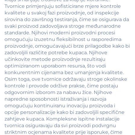
Tvornice primjenjuju sofisticirane mjere kontrole
kvalitete u svakoj fazi proizvodnje, od inspekcije
sirovina do završnog testiranja, čime se osigurava da
svaki proizvod zadovoljava stroge međunarodne
standarde. Njihovi moderni proizvodni procesi
omogućuju izuzetnu fleksibilnost u rasporedima
proizvodnje, omogućavajući brze prilagodbe kako bi
zadovoljili različite potrebe kupaca. Njihove
učinkovite metode proizvodnje rezultiraju
optimiziranom uporabom resursa, što vodi
konkurentnim cijenama bez umanjenja kvalitete.
Osim toga, ove tvornice održavaju stroge okolinske
kontrole i provode održive prakse, čime postaju
odgovornim izborom za nabavu žice. Njihove
napredne sposobnosti istraživanja i razvoja
omogućuju kontinuiranu inovaciju proizvoda i
opcije personalizacije kako bi zadovoljili specifične
zahtjeve kupaca. Kompleksne ispitne instalacije
tvornica osiguravaju da svi proizvodi podvrgnu
striktnim ocjenama kvalitete prije isporuke, čime