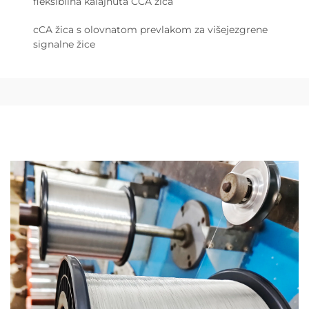
fleksibilna kalajnuta CCA žica
cCA žica s olovnatom prevlakom za višejezgrene
signalne žice