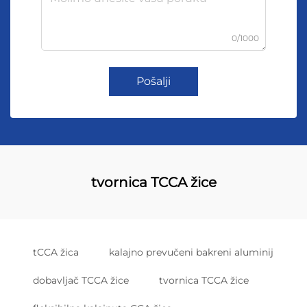
0/1000
Pošalji
tvornica TCCA žice
tCCA žica
kalajno prevučeni bakreni aluminij
dobavljač TCCA žice
tvornica TCCA žice