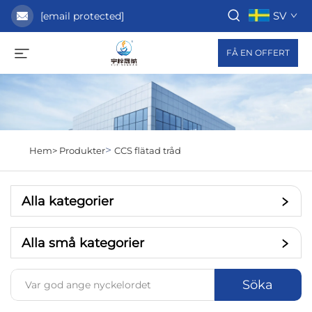
SV
[email protected]
FÅ EN OFFERT
>
Hem>
Produkter
CCS flätad tråd
Alla kategorier
Alla små kategorier
Söka