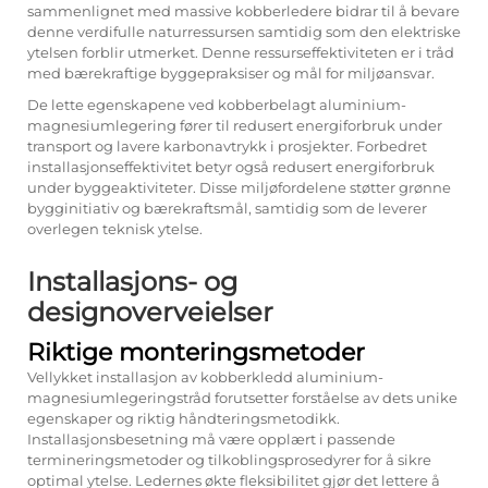
sammenlignet med massive kobberledere bidrar til å bevare
denne verdifulle naturressursen samtidig som den elektriske
ytelsen forblir utmerket. Denne ressurseffektiviteten er i tråd
med bærekraftige byggepraksiser og mål for miljøansvar.
De lette egenskapene ved kobberbelagt aluminium-
magnesiumlegering fører til redusert energiforbruk under
transport og lavere karbonavtrykk i prosjekter. Forbedret
installasjonseffektivitet betyr også redusert energiforbruk
under byggeaktiviteter. Disse miljøfordelene støtter grønne
bygginitiativ og bærekraftsmål, samtidig som de leverer
overlegen teknisk ytelse.
Installasjons- og
designoverveielser
Riktige monteringsmetoder
Vellykket installasjon av kobberkledd aluminium-
magnesiumlegeringstråd forutsetter forståelse av dets unike
egenskaper og riktig håndteringsmetodikk.
Installasjonsbesetning må være opplært i passende
termineringsmetoder og tilkoblingsprosedyrer for å sikre
optimal ytelse. Ledernes økte fleksibilitet gjør det lettere å