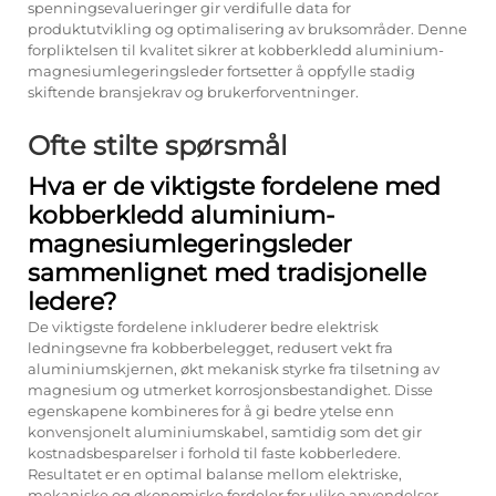
spenningsevalueringer gir verdifulle data for
produktutvikling og optimalisering av bruksområder. Denne
forpliktelsen til kvalitet sikrer at kobberkledd aluminium-
magnesiumlegeringsleder fortsetter å oppfylle stadig
skiftende bransjekrav og brukerforventninger.
Ofte stilte spørsmål
Hva er de viktigste fordelene med
kobberkledd aluminium-
magnesiumlegeringsleder
sammenlignet med tradisjonelle
ledere?
De viktigste fordelene inkluderer bedre elektrisk
ledningsevne fra kobberbelegget, redusert vekt fra
aluminiumskjernen, økt mekanisk styrke fra tilsetning av
magnesium og utmerket korrosjonsbestandighet. Disse
egenskapene kombineres for å gi bedre ytelse enn
konvensjonelt aluminiumskabel, samtidig som det gir
kostnadsbesparelser i forhold til faste kobberledere.
Resultatet er en optimal balanse mellom elektriske,
mekaniske og økonomiske fordeler for ulike anvendelser.