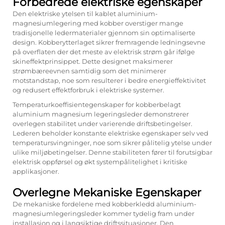
Forbedrede elektriske egenskaper
Den elektriske ytelsen til kablet aluminium-
magnesiumlegering med kobber overstiger mange
tradisjonelle ledermaterialer gjennom sin optimaliserte
design. Kobberytterlaget sikrer fremragende ledningsevne
på overflaten der det meste av elektrisk strøm går ifølge
skineffektprinsippet. Dette designet maksimerer
strømbæreevnen samtidig som det minimerer
motstandstap, noe som resulterer i bedre energieffektivitet
og redusert effektforbruk i elektriske systemer.
Temperaturkoeffisientegenskaper for
kobberbelagt
aluminium magnesium legeringsleder
demonstrerer
overlegen stabilitet under varierende driftsbetingelser.
Lederen beholder konstante elektriske egenskaper selv ved
temperatursvingninger, noe som sikrer pålitelig ytelse under
ulike miljøbetingelser. Denne stabiliteten fører til forutsigbar
elektrisk oppførsel og økt systempålitelighet i kritiske
applikasjoner.
Overlegne Mekaniske Egenskaper
De mekaniske fordelene med kobberkledd aluminium-
magnesiumlegeringsleder kommer tydelig fram under
installasjon og i langsiktige driftssituasjoner. Den