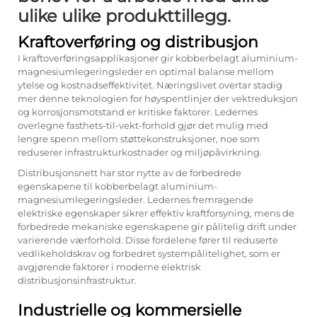
ulike ulike produkttillegg.
Kraftoverføring og distribusjon
I kraftoverføringsapplikasjoner gir kobberbelagt aluminium-
magnesiumlegeringsleder en optimal balanse mellom
ytelse og kostnadseffektivitet. Næringslivet overtar stadig
mer denne teknologien for høyspentlinjer der vektreduksjon
og korrosjonsmotstand er kritiske faktorer. Ledernes
overlegne fasthets-til-vekt-forhold gjør det mulig med
lengre spenn mellom støttekonstruksjoner, noe som
reduserer infrastrukturkostnader og miljøpåvirkning.
Distribusjonsnett har stor nytte av de forbedrede
egenskapene til kobberbelagt aluminium-
magnesiumlegeringsleder. Ledernes fremragende
elektriske egenskaper sikrer effektiv kraftforsyning, mens de
forbedrede mekaniske egenskapene gir pålitelig drift under
varierende værforhold. Disse fordelene fører til reduserte
vedlikeholdskrav og forbedret systempålitelighet, som er
avgjørende faktorer i moderne elektrisk
distribusjonsinfrastruktur.
Industrielle og kommersielle