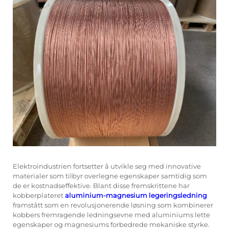
Elektroindustrien fortsetter å utvikle seg med innovative
materialer som tilbyr overlegne egenskaper samtidig som
de er kostnadseffektive. Blant disse fremskrittene har
kobberplateret
aluminium-magnesium legeringsledning
framstått som en revolusjonerende løsning som kombinerer
kobbers fremragende ledningsevne med aluminiums lette
egenskaper og magnesiums forbedrede mekaniske styrke.