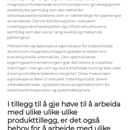
magnesiumforsterkede aluminiumkjernen gir eksepsjonell
strekkstyrke samtidig som den beholder
lettviktskarakteristikkene som er nødvendige for opphengte
anvendelser. Denne kombinasjonen reduserer
installasjonskompleksiteten og infrastrukturkravene,
samtidig som den sikrer lang levetid og mekanisk
pålitelighet.
Fleksibilitet og bøyeradius-egenskaper for kobberkledd
aluminium-magnesiumlegeringsleder er bedre enn
konvensjonelle alternativer. Den optimaliserte
legeringssammensetningen gjør det lettere å installere
ledningen i trange rom og ved komplekse routing-krav uten
å kompromittere lederens integritet. Disse mekaniske
egenskapene fører til redusert installasjonstid, lavere
arbeidskostnader og bedre totale prosjektøkonomi for
elektrikerentrepenører og systemdesignere.
I tillegg til å gje høve til å arbeida
med ulike ulike ulike
produkttillegg, er det også
behov for å arbeide med ulike