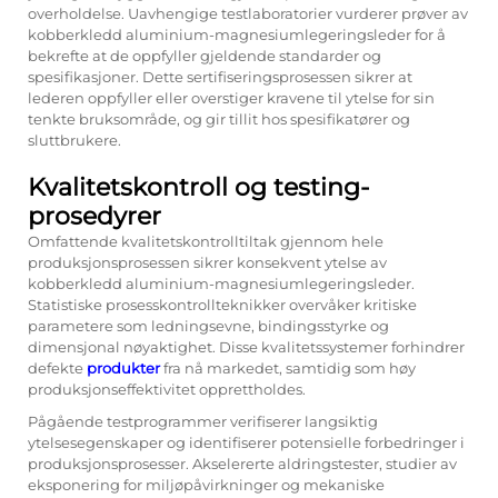
overholdelse. Uavhengige testlaboratorier vurderer prøver av
kobberkledd aluminium-magnesiumlegeringsleder for å
bekrefte at de oppfyller gjeldende standarder og
spesifikasjoner. Dette sertifiseringsprosessen sikrer at
lederen oppfyller eller overstiger kravene til ytelse for sin
tenkte bruksområde, og gir tillit hos spesifikatører og
sluttbrukere.
Kvalitetskontroll og testing-
prosedyrer
Omfattende kvalitetskontrolltiltak gjennom hele
produksjonsprosessen sikrer konsekvent ytelse av
kobberkledd aluminium-magnesiumlegeringsleder.
Statistiske prosesskontrollteknikker overvåker kritiske
parametere som ledningsevne, bindingsstyrke og
dimensjonal nøyaktighet. Disse kvalitetssystemer forhindrer
defekte
produkter
fra nå markedet, samtidig som høy
produksjonseffektivitet opprettholdes.
Pågående testprogrammer verifiserer langsiktig
ytelsesegenskaper og identifiserer potensielle forbedringer i
produksjonsprosesser. Akselererte aldringstester, studier av
eksponering for miljøpåvirkninger og mekaniske