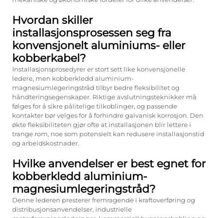
Hvordan skiller
installasjonsprosessen seg fra
konvensjonelt aluminiums- eller
kobberkabel?
Installasjonsprosedyrer er stort sett like konvensjonelle
ledere, men kobberkledd aluminium-
magnesiumlegeringstråd tilbyr bedre fleksibilitet og
håndteringsegenskaper. Riktige avslutningsteknikker må
følges for å sikre pålitelige tilkoblinger, og passende
kontakter bør velges for å forhindre galvanisk korrosjon. Den
økte fleksibiliteten gjør ofte at installasjonen blir lettere i
trange rom, noe som potensielt kan redusere installasjonstid
og arbeidskostnader.
Hvilke anvendelser er best egnet for
kobberkledd aluminium-
magnesiumlegeringstråd?
Denne lederen presterer fremragende i kraftoverføring og
distribusjonsanvendelser, industrielle