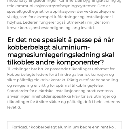
motorforsyningsledninger, kommersiell bygningskabling og
telekommunikasjons strømforsyningssystemer. Den er
spesielt godt egnet for applikasjoner der vektreduksjon er
viktig, som for eksempel luftledninger og installasjoner i
høyhus. Lederen fungerer også utmerket i miljøer som
krever korrosjonsbestandighet og lang levetid.
Er det noe spesielt å passe på når
kobberbelagt aluminium-
magnesiumlegeringsledning skal
tilkobles andre komponenter?
Tilkoblinger bør bruke passende tilkoblinger utformet for
kobberbelagte ledere for å hindre galvanisk korrosjon og
sikre pålitelig elektrisk kontakt. Riktig overflatebehandling
og rengjøring er viktig for optimal tilkoblingsytelse.
Standarder for elektriske installasjoner og produsentens
anvisninger inneholder spesifikke krav for avslutninger og
tilkoblinger for å sikre sikker og pålitelig drift i hele lederens
levetid.
Forrige:
Er kobberbelagt aluminium bedre enn rent kobber i kabler?