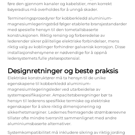
føre den gjennom kanaler og kabelstier, men korrekt
bøyeradius må overholdes for å unngå skader.
Termineringsprosedyrer for kobberkledd aluminium-
magnesiumlegeringstråd følger etablerte bransjestandarder
med spesielle hensyn til den tometallsbaserte
konstruksjonen. Riktig rensing og forberedelse av
lederender sikrer pålitelige elektriske forbindelser, mens
riktig valg av koblinger forhindrer galvanisk korrosjon. Disse
installasjonshensynene er nødvendige for å oppnå
ledersystemets fulle ytelsespotensial.
Designretninger og beste praksis
Elektriske konstruktører må ta hensyn til de unike
egenskapene til kobberkledd aluminium-
magnesiumlegeringsleder ved utarbeidelse av
systemspesifikasjoner. Ampacitetsberegninger bør ta
hensyn til lederens spesifikke termiske og elektriske
egenskaper for å sikre riktig dimensjonering og
sikkerhetsmarginer. Ledernes fremragende strømbæreevne
tillater ofte mindre tverrsnitt sammenlignet med andre
aluminiumsbaserte alternativer.
Systemkompatibilitet må inkludere sikring av riktig jording