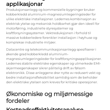
applikasjonar
Produksjonsanlegg og kommersielle bygninger bruker
kobberkledd aluminium-magnesiumlegeringsleder for
ulike elektriske installasjoner. Ledernes kombinasjon av
elektrisk ytelse og mekanisk holdbarhet gjør den ideell for
motorføring, industrielle styresystemer og
kraftforsyningssystemer. Vektreduksjonen i forhold til
massive kobberledere forenkler installasjon i høyhuse og
komplekse industrielle miljøer.
Datacentre og telekommunikasjonsanlegg spesifiserer i
økende grad kobberkledd aluminium-
magnesiumlegeringsleder for kraftforsyningsapplikasjoner.
Ledernes stabile elektriske egenskaper og utmerkede EMI-
skjermeegenskaper sikrer pålitelig drift av følsom
elektronikk. Disse anleggene drar nytte av redusert vekt og
bedre installasjonsfleksibilitet samtidig som de beholder
den elektriske ytelsen som kreves for kritiske operasjoner.
Økonomiske og miljømessige
fordeler
Kostnadseffektivitetsanalyse