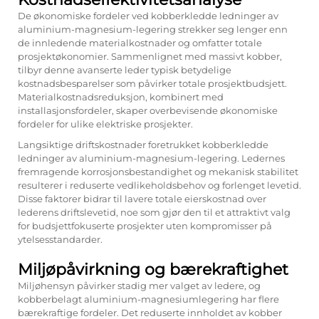
De økonomiske fordeler ved kobberkledde ledninger av
aluminium-magnesium-legering strekker seg lenger enn
de innledende materialkostnader og omfatter totale
prosjektøkonomier. Sammenlignet med massivt kobber,
tilbyr denne avanserte leder typisk betydelige
kostnadsbesparelser som påvirker totale prosjektbudsjett.
Materialkostnadsreduksjon, kombinert med
installasjonsfordeler, skaper overbevisende økonomiske
fordeler for ulike elektriske prosjekter.
Langsiktige driftskostnader foretrukket kobberkledde
ledninger av aluminium-magnesium-legering. Ledernes
fremragende korrosjonsbestandighet og mekanisk stabilitet
resulterer i reduserte vedlikeholdsbehov og forlenget levetid.
Disse faktorer bidrar til lavere totale eierskostnad over
lederens driftslevetid, noe som gjør den til et attraktivt valg
for budsjettfokuserte prosjekter uten kompromisser på
ytelsesstandarder.
Miljøpåvirkning og bærekraftighet
Miljøhensyn påvirker stadig mer valget av ledere, og
kobberbelagt aluminium-magnesiumlegering har flere
bærekraftige fordeler. Det reduserte innholdet av kobber