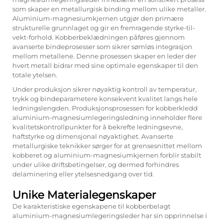
som skaper en metallurgisk binding mellom ulike metaller.
Aluminium-magnesiumkjernen utgjør den primære
strukturelle grunnlaget og gir en fremragende styrke-til-
vekt-forhold. Kobberbeklædningen påføres gjennom
avanserte bindeprosesser som sikrer sømløs integrasjon
mellom metallene. Denne prosessen skaper en leder der
hvert metall bidrar med sine optimale egenskaper til den
totale ytelsen.
Under produksjon sikrer nøyaktig kontroll av temperatur,
trykk og bindeparametere konsekvent kvalitet langs hele
ledningslengden. Produksjonsprosessen for kobberkledd
aluminium-magnesiumlegeringsledning inneholder flere
kvalitetskontrollpunkter for å bekrefte ledningsevne,
haftstyrke og dimensjonal nøyaktighet. Avanserte
metallurgiske teknikker sørger for at grensesnittet mellom
kobberet og aluminium-magnesiumkjernen forblir stabilt
under ulike driftsbetingelser, og dermed forhindres
delaminering eller ytelsesnedgang over tid.
Unike Materialegenskaper
De karakteristiske egenskapene til kobberbelagt
aluminium-magnesiumlegeringsleder har sin opprinnelse i