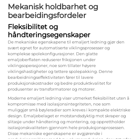
Mekanisk holdbarhet og
bearbeidingsfordeler
Fleksibilitet og
håndteringsegenskaper
De mekaniske egenskapene til emaljert ledning gjør den
svært egnet for automatiserte viklingsprosesser og
komplekse spolekonfigurasjoner. Den glatte
emaljoberflaten reduserer friksjonen under
viklingsoperasjoner, noe som tillater høyere
viklingshastigheter og tettere spolepakking. Denne
bearbeidningseffektiviteten fører til lavere
produksjonskostnader og bedre produktkvalitet for
produsenter av transformatorer og motorer.
Moderne emaljert ledning viser utmerket fleksibilitet uten å
kompromisse med isolasjonsintegriteten, noe som
muliggjør små bøyleradier som kreves i kompakte elektriske
design. Emaljebelaget er motstandsdyktig mot skraper og
slitasje under håndtering og montering, og opprettholder
isolasjonskvaliteten gjennom hele produksjonsprosessen.
Disse mekaniske egenskapene er avgjørende i