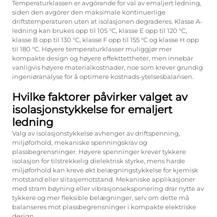
Temperaturklassen er avgörande for val av emaljert ledning,
siden den avgörer den maksimale kontinuerlige
driftstemperaturen uten at isolasjonen degraderes. Klasse A-
ledning kan brukes opp til 105 °C, klasse E opp til 120 °C,
klasse B opp til 130 °C, klasse F opp til 155 °C og klasse H opp
til 180 °C. Høyere temperaturklasser muliggjør mer
kompakte design og høyere effekttettheter, men innebär
vanligvis høyere materialkostnader, noe som krever grundig
ingeniøranalyse for å optimere kostnads-ytelsesbalansen.
Hvilke faktorer påvirker valget av
isolasjonstykkelse for emaljert
ledning
Valg av isolasjonstykkelse avhenger av driftspenning,
miljøforhold, mekaniske spenningskrav og
plassbegrensninger. Høyere spenninger krever tykkere
isolasjon for tilstrekkelig dielektrisk styrke, mens harde
miljøforhold kan kreve økt belægningstykkelse for kjemisk
motstand eller slitasjemotstand. Mekaniske applikasjoner
med stram bøyning eller vibrasjonseksponering drar nytte av
tykkere og mer fleksible belægninger, selv om dette må
balanseres mot plassbegrensninger i kompakte elektriske
design.