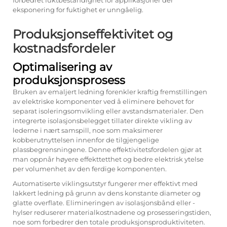
forbedret fuktbestandighet for applikasjoner der
eksponering for fuktighet er unngåelig.
Produksjonseffektivitet og
kostnadsfordeler
Optimalisering av
produksjonsprosess
Bruken av emaljert ledning forenkler kraftig fremstillingen
av elektriske komponenter ved å eliminere behovet for
separat isoleringsomvikling eller avstandsmaterialer. Den
integrerte isolasjonsbelegget tillater direkte vikling av
lederne i nært samspill, noe som maksimerer
kobberutnyttelsen innenfor de tilgjengelige
plassbegrensningene. Denne effektivitetsfordelen gjør at
man oppnår høyere effekttetthet og bedre elektrisk ytelse
per volumenhet av den ferdige komponenten.
Automatiserte viklingsutstyr fungerer mer effektivt med
lakkert ledning på grunn av dens konstante diameter og
glatte overflate. Elimineringen av isolasjonsbånd eller -
hylser reduserer materialkostnadene og prosesseringstiden,
noe som forbedrer den totale produksjonsproduktiviteten.