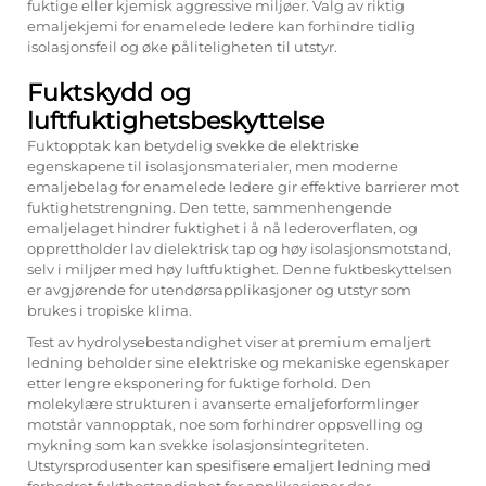
fuktige eller kjemisk aggressive miljøer. Valg av riktig
emaljekjemi for enamelede ledere kan forhindre tidlig
isolasjonsfeil og øke påliteligheten til utstyr.
Fuktskydd og
luftfuktighetsbeskyttelse
Fuktopptak kan betydelig svekke de elektriske
egenskapene til isolasjonsmaterialer, men moderne
emaljebelag for enamelede ledere gir effektive barrierer mot
fuktighetstrengning. Den tette, sammenhengende
emaljelaget hindrer fuktighet i å nå lederoverflaten, og
opprettholder lav dielektrisk tap og høy isolasjonsmotstand,
selv i miljøer med høy luftfuktighet. Denne fuktbeskyttelsen
er avgjørende for utendørsapplikasjoner og utstyr som
brukes i tropiske klima.
Test av hydrolysebestandighet viser at premium emaljert
ledning beholder sine elektriske og mekaniske egenskaper
etter lengre eksponering for fuktige forhold. Den
molekylære strukturen i avanserte emaljeforformlinger
motstår vannopptak, noe som forhindrer oppsvelling og
mykning som kan svekke isolasjonsintegriteten.
Utstyrsprodusenter kan spesifisere emaljert ledning med