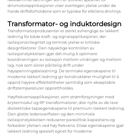
drivmotorapplikasjoner viser overlegen ytelse under de
harde driftsforholdene som er typiske for elbilens drivlinje.
Transformator- og induktordesign
Transformatorprodusenter er sterkt avhengige av lakkert
ledning for både kraft- og signalapplikasjoner, der
isolasjonsintegritet og termisk ytelse er kritiske
designfaktorer. Den nøyaktige kontrollen av
isolasjonstykkelsen gjør det mulig å optimere
koordineringen av isolasjon mellom vindinger og mellom
lag, noe som sikrer pålitelig drift under
høyspenningsbelastning. De termiske egenskapene til
moderne lakkert ledning gir konstruktører mulighet til å
oppnå høyere effekttettheter samtidig som akseptable
driftstemperaturer opprettholdes.
Høyfrekvensapplikasjoner, som strømforsyninger med
brytermodul og RF-transformatorer, drar nytte av de lave
dielektriske tapsegenskapene til premium-lakkert ledning.
Den glatte lederoverflaten og den minimale
isolasjonstykkelsen reduserer parasittisk kapasitans og
forbedrer ytelsen ved høy frekvens. Disse egenskapene gjør
lakkert ledning spesielt egnet for moderne