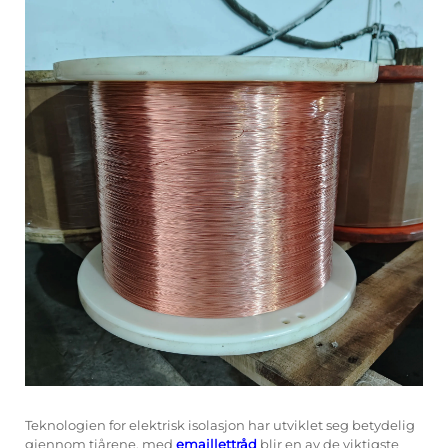
Teknologien for elektrisk isolasjon har utviklet seg betydelig
gjennom tiårene, med
emaillettråd
blir en av de viktigste