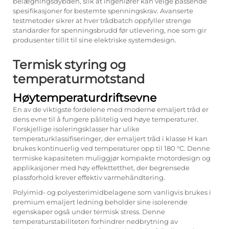
belægningsdybden, slik at ingeniører kan velge passende
spesifikasjoner for bestemte spenningskrav. Avanserte
testmetoder sikrer at hver trådbatch oppfyller strenge
standarder for spenningsbrudd før utlevering, noe som gir
produsenter tillit til sine elektriske systemdesign.
Termisk styring og
temperaturmotstand
Høytemperaturdriftsevne
En av de viktigste fordelene med moderne emaljert tråd er
dens evne til å fungere pålitelig ved høye temperaturer.
Forskjellige isoleringsklasser har ulike
temperaturklassifiseringer, der emaljert tråd i klasse H kan
brukes kontinuerlig ved temperaturer opp til 180 °C. Denne
termiske kapasiteten muliggjør kompakte motordesign og
applikasjoner med høy effekttetthet, der begrensede
plassforhold krever effektiv varmehåndtering.
Polyimid- og polyesterimidbelagene som vanligvis brukes i
premium emaljert ledning beholder sine isolerende
egenskaper også under termisk stress. Denne
temperaturstabiliteten forhindrer nedbrytning av