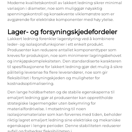
Moderne kvalitetskontroll av lakkert ledning sikrer minimal
variasjon i diameter, noe som muliggjør nøyaktig
spenningskontroll og konsekvente viklemønstre som er
avgjørende for elektriske komponenter med høy ytelse.
Lager- og forsyningskjedefordeler
Lakkert ledning forenkler lagerstyring ved å kombinere
leder- og isolasjonsfunksjoner i ett enkelt produkt.
Produsenter kan redusere antallet komponenttyper som
kreves for produksjon, noe som minimerer lagringsbehovet
og innkjøpskompleksiteten. Den standardiserte karakteren
til spesifikasjonene for lakkert ledning gjør det mulig å sikre
pålitelig leveranse fra flere leverandører, noe som gir
fleksibilitet i forsyningskjeden og muligheter for
kostnadsoptimalisering.
Den lange holdbarheten og de stabile egenskaperna til
emaljert ledning gjør at produsenter kan opprettholde
strategiske lagermengder uten bekymring for
materialfordrivelse. I motsetning til noen
isolasjonsmaterialer som kan forverres med tiden, beholder
riktig lagret emaljert ledning sine elektriske og mekaniske
egenskaper i lengre perioder. Denne stabiliteten reduserer
avfall og forbedrer fleksibiliteten i