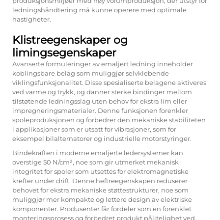
produksjonsmiljøer med høy volumproduksjon, der utstyr for
ledningshåndtering må kunne operere med optimale
hastigheter.
Klistreegenskaper og
limingsegenskaper
Avanserte formuleringer av emaljert ledning inneholder
koblingsbare belag som muliggjør selvklebende
viklingsfunksjonalitet. Disse spesialiserte belagene aktiveres
ved varme og trykk, og danner sterke bindinger mellom
tilstøtende ledningsslag uten behov for ekstra lim eller
impregneringsmaterialer. Denne funksjonen forenkler
spoleproduksjonen og forbedrer den mekaniske stabiliteten
i applikasjoner som er utsatt for vibrasjoner, som for
eksempel bilalternatorer og industrielle motorstyringer.
Bindekraften i moderne emaljerte ledersystemer kan
overstige 50 N/cm², noe som gir utmerket mekanisk
integritet for spoler som utsettes for elektromagnetiske
krefter under drift. Denne heftreegenskapen reduserer
behovet for ekstra mekaniske støttestrukturer, noe som
muliggjør mer kompakte og lettere design av elektriske
komponenter. Produsenter får fordeler som en forenklet
monteringsprosess og forbedret produkt pålitelighet ved