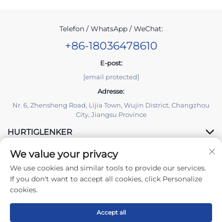
Telefon / WhatsApp / WeChat:
+86-18036478610
E-post:
[email protected]
Adresse:
Nr. 6, Zhensheng Road, Lijia Town, Wujin District, Changzhou
City, Jiangsu Province
HURTIGLENKER
We value your privacy
PRODUKTER
We use cookies and similar tools to provide our services.
If you don't want to accept all cookies, click Personalize
cookies.
Accept all
Copyright © 2026 Changzhou Yuzisenhan Electronic Co.,Ltd.