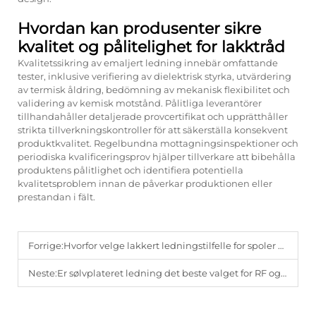
Hvordan kan produsenter sikre
kvalitet og pålitelighet for lakktråd
Kvalitetssikring av emaljert ledning innebär omfattande
tester, inklusive verifiering av dielektrisk styrka, utvärdering
av termisk åldring, bedömning av mekanisk flexibilitet och
validering av kemisk motstånd. Pålitliga leverantörer
tillhandahåller detaljerade provcertifikat och upprätthåller
strikta tillverkningskontroller för att säkerställa konsekvent
produktkvalitet. Regelbundna mottagningsinspektioner och
periodiska kvalificeringsprov hjälper tillverkare att bibehålla
produktens pålitlighet och identifiera potentiella
kvalitetsproblem innan de påverkar produktionen eller
prestandan i fält.
Forrige:
Hvorfor velge lakkert ledningstilfelle for spoler og transformatorer?
Neste:
Er sølvplateret ledning det beste valget for RF og lyd?