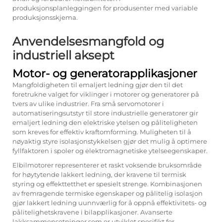
produksjonsplanleggingen for produsenter med variable
produksjonsskjema.
Anvendelsesmangfold og
industriell aksept
Motor- og generatorapplikasjoner
Mangfoldigheten til emaljert ledning gjør den til det
foretrukne valget for viklinger i motorer og generatorer på
tvers av ulike industrier. Fra små servomotorer i
automatiseringsutstyr til store industrielle generatorer gir
emaljert ledning den elektriske ytelsen og påliteligheten
som kreves for effektiv kraftomforming. Muligheten til å
nøyaktig styre isolasjonstykkelsen gjør det mulig å optimere
fyllfaktoren i spoler og elektromagnetiske ytelseegenskaper.
Elbilmotorer representerer et raskt voksende bruksområde
for høytytende lakkert ledning, der kravene til termisk
styring og effekttetthet er spesielt strenge. Kombinasjonen
av fremragende termiske egenskaper og pålitelig isolasjon
gjør lakkert ledning uunnværlig for å oppnå effektivitets- og
pålitelighetskravene i bilapplikasjoner. Avanserte
lakksammensetninger som er utviklet spesifikt for