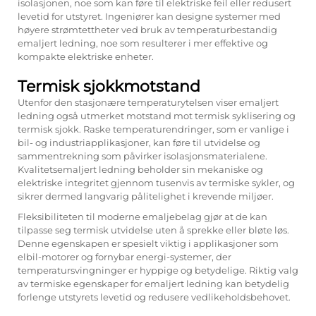
isolasjonen, noe som kan føre til elektriske feil eller redusert
levetid for utstyret. Ingeniører kan designe systemer med
høyere strømtettheter ved bruk av temperaturbestandig
emaljert ledning, noe som resulterer i mer effektive og
kompakte elektriske enheter.
Termisk sjokkmotstand
Utenfor den stasjonære temperaturytelsen viser emaljert
ledning også utmerket motstand mot termisk syklisering og
termisk sjokk. Raske temperaturendringer, som er vanlige i
bil- og industriapplikasjoner, kan føre til utvidelse og
sammentrekning som påvirker isolasjonsmaterialene.
Kvalitetsemaljert ledning beholder sin mekaniske og
elektriske integritet gjennom tusenvis av termiske sykler, og
sikrer dermed langvarig pålitelighet i krevende miljøer.
Fleksibiliteten til moderne emaljebelag gjør at de kan
tilpasse seg termisk utvidelse uten å sprekke eller bløte løs.
Denne egenskapen er spesielt viktig i applikasjoner som
elbil-motorer og fornybar energi-systemer, der
temperatursvingninger er hyppige og betydelige. Riktig valg
av termiske egenskaper for emaljert ledning kan betydelig
forlenge utstyrets levetid og redusere vedlikeholdsbehovet.