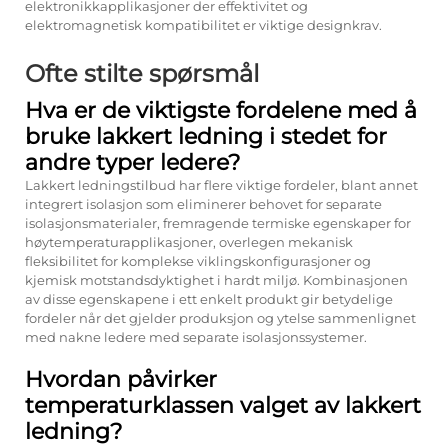
elektronikkapplikasjoner der effektivitet og
elektromagnetisk kompatibilitet er viktige designkrav.
Ofte stilte spørsmål
Hva er de viktigste fordelene med å
bruke lakkert ledning i stedet for
andre typer ledere?
Lakkert ledningstilbud har flere viktige fordeler, blant annet
integrert isolasjon som eliminerer behovet for separate
isolasjonsmaterialer, fremragende termiske egenskaper for
høytemperaturapplikasjoner, overlegen mekanisk
fleksibilitet for komplekse viklingskonfigurasjoner og
kjemisk motstandsdyktighet i hardt miljø. Kombinasjonen
av disse egenskapene i ett enkelt produkt gir betydelige
fordeler når det gjelder produksjon og ytelse sammenlignet
med nakne ledere med separate isolasjonssystemer.
Hvordan påvirker
temperaturklassen valget av lakkert
ledning?