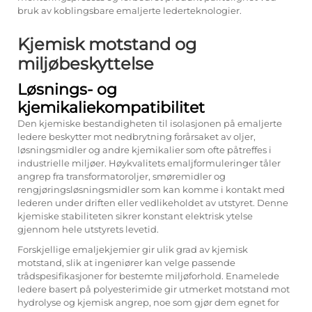
bruk av koblingsbare emaljerte lederteknologier.
Kjemisk motstand og
miljøbeskyttelse
Løsnings- og
kjemikaliekompatibilitet
Den kjemiske bestandigheten til isolasjonen på emaljerte
ledere beskytter mot nedbrytning forårsaket av oljer,
løsningsmidler og andre kjemikalier som ofte påtreffes i
industrielle miljøer. Høykvalitets emaljformuleringer tåler
angrep fra transformatoroljer, smøremidler og
rengjøringsløsningsmidler som kan komme i kontakt med
lederen under driften eller vedlikeholdet av utstyret. Denne
kjemiske stabiliteten sikrer konstant elektrisk ytelse
gjennom hele utstyrets levetid.
Forskjellige emaljekjemier gir ulik grad av kjemisk
motstand, slik at ingeniører kan velge passende
trådspesifikasjoner for bestemte miljøforhold. Enamelede
ledere basert på polyesterimide gir utmerket motstand mot
hydrolyse og kjemisk angrep, noe som gjør dem egnet for