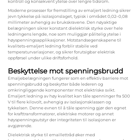
kontroll og konsekvent ytelse over lengre tidsrom.
Moderne prosesser for fremstilling av emaljert ledning sikrer
jevn tykkelse på isolasjonslaget, typisk i området 0,02–0,08
millimeter avhengig av brukskravene. Den nøyaktige
belægningen sikrer konstant dielektrisk styrke over hele
ledningens lengde, noe som muliggjør pålitelig ytelse i
høyspenningsapplikasjoner. Motstandsegenskapene til
kvalitets-emaljert ledning forblir stabile ved
temperaturvariasjoner, og sikrer forutsigbar elektrisk
oppførsel under ulike driftsforhold.
Beskyttelse mot spenningsbrudd
Emaljebelægningen fungerer som en effektiv barriere mot
spenningsbrudd og beskytter både lederen og
omkringliggende komponenter mot elektriske svikt.
Emaljert ledning av høy kvalitet kan tåle spenninger fra 500
V til flere kilovolt, avhengig av isolasjonsklassen og
tykkelsen. Denne evnen til å tåle spenning gjør den egnet
for krafttransformatorer, elektriske motorer og annet
høyspenningsutstyr der integriteten til isolasjonen er
avgjørende.
Dielektrisk styrke til
emaillettråd
øker med