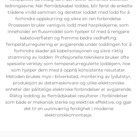
ledningsevne. Når flertrådskabel loddes, blir først de enkelte
trådene vridd sammen og deretter loddet med lodd for å
forhindre oppskurring og sikre en ren forbindelse.
Prosessen bruker vanligvis lodd med harpikskjerne, som
inneholder en flussmiddel som hjelper til med å rengjøre
kabeloverflaten og fremme bedre vedhefting.
Temperaturregulering er avgjørende under loddingen for å
forhindre skader på kabelisolasjonen og sikre riktig
strømning av lodden. Profesjonelle teknikere bruker ofte
spesielle verktøy som temperaturregulerte loddejern, noe
som hjelper dem med å oppnå konsistente resultater.
Metoden brukes mye i bilverksted, montering av lydutstyr,
produksjon av datamaskinvare og ulike elektroniske
enheter der pålitelige elektriske forbindelser er avgjørende.
Riktig lodding av flertrådskabel resulterer i forbindelser
som både er mekanisk sterke og elektrisk effektive, og gjør
det til en uunnværlig ferdighet i moderne
elektronikkomontasje.