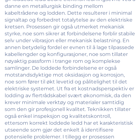
danne en metallurgisk binding mellom
kabeltrådene og lodden. Dette resulterer i minimal
signaltap og forbedret totalytelse av den elektriske
kretsen. Prosessen gir også utmerket mekanisk
styrke, noe som sikrer at forbindelsene forblir stabile
selv under vibrasjon eller mekanisk belastning. En
annen betydelig fordel er evnen til å lage tilpassede
kabellengder og konfigurasjoner, noe som tillater
nøyaktig passform i trange rom og komplekse
samlinger. De loddede forbindelsene er også
motstandsdyktige mot oksidasjon og korrosjon,
noe som fører til økt levetid og pålitelighet til det
elektriske systemet. Ut fra et kostnadsperspektiv er
lodding av flertrådskabel svært økonomisk, da den
krever minimale verktøy og materialer samtidig
som den gir profesjonell kvalitet. Teknikken tillater
også enkel inspeksjon og kvalitetskontroll,
ettersom korrekt loddede ledd har et karakteristisk
utseende som gjør det enkelt å identifisere
potensielle problemer. I tillegg er prosessen