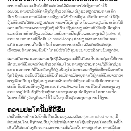
ການຜະລິດລວມເສັ້ນໄຟທີ່ທັນສະໄໝໄດ້ພັດທະນາໄປເຖິງການນຳໃຊ້
ຂະບວນການຜະລິດທີ່ຄຳນຶງເຖິງສິ່ງແວດລ້ອມ ເຊິ່ງຊ່ວຍຫຼຸດຜ່ອນການເກີດ
ຂີ້ເຫຍື້ອ ແລະ ການບໍລິໂພກພະລັງງານໃຫ້ໜ້ອຍທີ່ສຸດ. ເຕັກນິກການນຳໃຊ້ຊັ້ນ
ຫຸ້ມທີ່ທັນສະໄໝຊ່ວຍຫຼຸດຜ່ອນການນຳໃຊ້ວັດຖຸດິບ ໃນເວລາດຽວກັນກໍເຮັດໃຫ້
ຄວາມເປັນເອກະພາບຂອງຊັ້ນຫຸ້ມດີຂຶ້ນ ເຊິ່ງຊ່ວຍຫຼຸດຜ່ອນທັງຕົ້ນທຶນວັດຖຸດິບ
ແລະ ຜົນກະທົບຕໍ່ສິ່ງແວດລ້ອມ. ລະບົບການຟື້ນຟູຕົວແທນທາງເຄມີ (solvent)
ແລະ ຂະບວນການທີ່ປິດລັບ (closed-loop) ຊ່ວຍຫຼຸດຜ່ອນການປ່ອຍອາຍ
ແກັສ ແລະ ການເກີດຂີ້ເຫຍື້ອໃນຂະນະການຜະລິດ ເພື່ອສະໜັບສະໜູນ
ເປົ້າໝາຍດ້ານຄວາມຍືນຍົງ ໂດຍບໍ່ເຮັດໃຫ້ຄຸນນະພາບຜະລິດຕະພັນຫຼຸດຕໍ່າ.
ຄວາມຍືນຍາວ ແລະ ຄວາມເຊື່ອຖືໄດ້ຂອງລວມທີ່ມີເຄືອບເປັນສ່ວນຊ່ວຍໃຫ້ການ
ພັດທະນາທີ່ຍືນຍາວດ້ານສິ່ງແວດລ້ອມ ໂດຍການຫຼຸດຜ່ອນຄວາມຖີ່ທີ່ຕ້ອງປ່ຽນ
ແທນ ແລະ ການບໍລິໂພກວັດຖຸທີ່ກ່ຽວຂ້ອງໃນໄລຍະເວລາທັງໝົດທີ່ຜະລິດຕະພັນ
ຖືກໃຊ້ງານ. ລະບົບທີ່ໃຊ້ລວມທີ່ມີເຄືອບມັກຈະມີອາຍຸການໃຊ້ງານທີ່ຍືນຍາວກວ່າ
ທາງເລືອກອື່ນໆ ເຊິ່ງຊ່ວຍຫຼຸດຜ່ອນຜົນກະທົບຕໍ່ສິ່ງແວດລ້ອມທີ່ເກີດຈາກການ
ຜະລິດຊິ້ນສ່ວນທີ່ຕ້ອງປ່ຽນແທນ. ຄວາມສາມາດໃນການຮີໄຊເຄືອບທອງແດງ
ແລະ ອາລູມິເນີ້ມຍັງສົ່ງເສີມຫຼັກການຂອງເສດຖະກິດວົງຈອນ ໂດຍການເປີດ
ໂອກາດໃຫ້ດຶງວັດຖຸຄືນມາໃຊ້ໃໝ່ໃນຈຸດສິ້ນສຸດຂອງອາຍຸການໃຊ້ງານ.
ຄວາມປະโคนີ້ນທີ່ດີຂຶ້ນ
ປະສິດທິພາບດ້ານໄຟຟ້າທີ່ເຫີນເວີຍຂອງລວມເຄືອບ (enameled wire) ມີ
ສ່ວນຊ່ວຍໂດຍກົງຕໍ່ການປັບປຸງປະສິດທິພາບການໃຊ້ພະລັງງານໃນລະບົບໄຟຟ້າ,
ເຮັດໃຫ້ສອດຄ່ອງກັບຄວາມພະຍາຍາມທົ່ວໂລກໃນການຫຼຸດຜ່ອນການບໍລິໂພກ