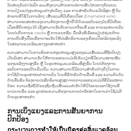
ວັດສະດຸຕົວນຳໄຟຟ້າ ລວມທັງຄວາມຕ້ານທານຕໍ່ການສັ່ນໄຫວທາງກົກະຍະ,
ການປ່ຽນແປງອຸນຫະພູມຢ່າງຕໍ່ເນື່ອງ, ແລະ ການສຳຜັດກັບເຄມີບໍລິສຸດ ຫຼື ຕົວ
ທຳລາຍທີ່ໃຊ້ໃນການລ້າງ. ເສັ້ນລວມທີ່ມີເຄືອບເປືອກ (Enameled wire)
ສາມາດຕອບສະຫນອງຄວາມຕ້ອງການເຫຼົ່ານີ້ໄດ້ດ້ວຍລະບົບຂອງມັນທີ່ມີເຄືອບ
ເປືອກທີ່ຍືດຫຍຸ່ນໄດ້ ເຊິ່ງສາມາດຮັບກັບການເคลື່ອນທີ່ ແລະ ການຂະຫຍາຍຕົວ
ໂດຍບໍ່ເກີດການແ cracks ຫຼື ການແຍກຊັ້ນ. ພື້ນຜິວທີ່ເລືອກລຽບກໍຊ່ວຍຕ້ານ
ການເກີດສິ່ງເປື້ອນທີ່ອາດຈະເຮັດໃຫ້ປະສິດທິພາບຂອງເຄືອບເປືອກລົດຖອຍລົງ
ໃນສະພາບແວດລ້ອມທາງອຸດສາຫະກຳ.
ຄວາມສາມາດໃນການທົນທານຕໍ່ອຸນຫະພູມສູງຂອງລວມເສັ້ນລວມທີ່ຖືກປັບປຸງ
ເປັນພິເສດ ສາມາດເຮັດໃຫ້ການອອກແບບມໍເຕີເຮັດວຽກທີ່ມີຄວາມໜາແໜັ່ນ
ຂອງພະລັງງານສູງຂຶ້ນ ຫຼື ໃນອຸນຫະພູມແວດລ້ອມທີ່ສູງຂຶ້ນ ໂດຍບໍ່ຕ້ອງການ
ລະບົບການລະເຢັນເພີ່ມເຕີມ. ຄວາມສາມາດນີ້ມີຄວາມສຳຄັນຢ່າງຍິ່ງໃນການ
ນຳໃຊ້ດ້ານອຸດສາຫະກຳຍານຍົນ ໂດຍທີ່ຂໍ້ຈຳກັດດ້ານພື້ນທີ່ ແລະ ຄວາມກົດດັນ
ດ້ານຕົ້ນທຶນ ຕ້ອງການປະສິດທິພາບສູງສຸດຈາກການອອກແບບມໍເຕີທີ່ມີຂະໜາດ
ນ້ອຍ. ຄວາມເຊື່ອຖືໄດ້ຂອງຊັ້ນຫຸ້ມເສັ້ນລວມກໍເຮັດໃຫ້ມີໄລຍະເວລາໃຊ້ງານທີ່
ຍາວນານຂຶ້ນ ແລະ ລຸດຜ່ອນຄວາມຕ້ອງການການບໍາຮັກສາໃນການນຳໃຊ້ມໍເຕີ
ດ້ານອຸດສາຫະກຳ.
ການເບິ່ງແຍງແລະການສັນຍາການ
ປົກປ້ອງ
กระบวนการทำให้เป็นมิตรต่อสิ่งแวดล้อม