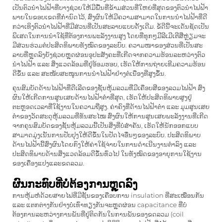
ເປັນຕົວນຳໄຟຟ້າທີ່ບາງຊ່ວຍໃຫ້ມີພື້ນທີ່ຂ້າມສ່ວນທີ່ໃຫຍ່ທີ່ສຸດຂອງຕົວນຳໄຟຟ້າ
ພາຍໃນຂອບເຂດທີ່ກຳນົດໄວ້, ສົ່ງຜົນໃຫ້ມີຄວາມສາມາດໃນການນຳໄຟຟ້າທີ່ດີ
ກວ່າເທິງຕົວນຳໄຟຟ້າທີ່ມີສ່ວນທີ່ເປັນສະລາບແບບດັ້ງເດີມ. ຂໍ້ດີນີ້ຈະເດັ່ນຊັດເປັນ
ພິເສດໃນການນຳໃຊ້ທີ່ຕ້ອງການພະລັງງານສູງ ໂດຍທີ່ທຸກໆມີລີເມີເຕີສີ່ຫຼ່ຽມຈະ
ມີສ່ວນຮ່ວມຕໍ່ປະສິດທິພາບທັງໝົດຂອງລະບົບ. ຄວາມໜາຂອງສ່ວນທີ່ເປັນສະ
ລາບທີ່ຫຼຸດລົງຍັງຊ່ວຍຫຼຸດຜ່ອນອຸປະສັງຄະທີ່ເກີດຈາກຄວາມຮ້ອນລະຫວ່າງຕົວ
ນຳໄຟຟ້າ ແລະ ສິ່ງແວດລ້ອມທີ່ຢູ່ອ້ອມຮອບ, ເຮັດໃຫ້ການຖ່າຍເທີມຄວາມຮ້ອນ
ດີຂຶ້ນ ແລະ ສະໜັບສະໜູນການນຳໄຟຟ້າຢ່າງຕໍ່ເນື່ອງທີ່ສູງຂຶ້ນ.
ຄຸນສົມບັດດ້ານໄຟຟ້າທີ່ດີເລີດຂອງຊັ້ນຫຸ້ມລວມທີ່ມີເຄືອບສີຂອງລວມໄຟຟ້າ ສົ່ງ
ຜົນໃຫ້ເກີດການສູນເສຍດ້ານໄຟຟ້າຕ່ຳທີ່ສຸດ, ເຮັດໃຫ້ປະສິດທິພາບສູງຢູ່
ຕະຫຼອດເວລາທີ່ໃຊ້ງານໃນຄວາມຖີ່ສູງ. ຄ່າຄົງທີ່ດ້ານໄຟຟ້າຕ່ຳ ແລະ ມຸມສູນເສຍ
ຕ່ຳຂອງວັດສະດຸຫຸ້ມລວມທີ່ທັນສະໄໝ ສົ່ງຜົນໃຫ້ການສູນເສຍພະລັງງານທີ່ເກີດ
ຈາກຄຸນສົມບັດຂອງຊັ້ນຫຸ້ມລວມນີ້ເປັນສິ່ງທີ່ບໍ່ສຳຄັນ, ເຮັດໃຫ້ນັກອອກແບບ
ສາມາດມຸ່ງເນັ້ນການປັບປຸງໃຫ້ດີຂຶ້ນໃນປັດໄຈອື່ນໆຂອງລະບົບ. ປະສິດທິພາບ
ດ້ານໄຟຟ້ານີ້ສົ່ງຜົນໂດຍກົງໃຫ້ຄ່າໃຊ້ຈ່າຍໃນການດຳເນີນງານຕ່ຳລົງ ແລະ
ປະສິດທິພາບດ້ານສິ່ງແວດລ້ອມດີຂຶ້ນທົ່ວໄປ ໃນທັງໝົດຂອງອາຍຸການໃຊ້ງານ
ຂອງເຄື່ອງແປງແລະຂດລວມ.
ຜົນກະທົບທີ່ບໍ່ຕ້ອງການຫຼຸດລົງ
ການຫຸ້ມຫໍ່ດ້ວຍສາຍໄຟທີ່ມີຊັ້ນຂອງເຄືອບການ insulation ທີ່ສະເໝືອນກັນ
ແລະ ແຕກຕ່າງກັນຢ່າງບໍ່ເທົ່າທຽງກັນຈະຫຼຸດຜ່ອນ capacitance ທີ່ບໍ່
ຕ້ອງການລະຫວ່າງການພັນທີ່ຢູ່ຕິດກັນໃນການພັນຂອງຂດລວມ (coil