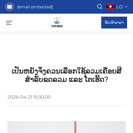
LO
[email protected]
ຮັບເອົາລາຄາ
ເປັນຫຍັງຈຶ່ງຄວນເລືອກໃຊ້ລວມເຄືອບສີ
ສຳລັບຂດລວມ ແລະ ໂຕເຮີ້ດ?
2026-04-21 10:30:00