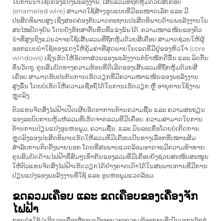
ໃນການນຳໃຊ້ເຄື່ອງແປງພະລັງງານ, ເສັ້ນລວມທີ່ຖືກຫຸ້ມດ້ວຍສີເຄືອບ
(enameled wire) ສາມາດໃຊ້ສ້າງຮູບແບບທີ່ມີຂະໜາດເລັກ ແລະ ມີ
ປະສິດທິພາບສູງ ເຊິ່ງສອດຄ່ອງກັບມາດຕະຖານປະສິດທິພາບດ້ານພະລັງງານໃນ
ສະໄໝປັດຈຸບັນ ໂດຍຍັງຮັກສາຕົ້ນທຶນທີ່ແຂ່ງຂັນໄດ້. ຄວາມໜາແໜ້ນຂອງຕົວ
ນຳທີ່ສູງເຖິງແມ່ນວ່າຈະໃຊ້ເສັ້ນລວມທີ່ຖືກຫຸ້ມດ້ວຍສີເຄືອບ ສາມາດຊ່ວຍໃຫ້ຜູ້
ອອກແບບນຳໃຊ້ທອງແດງໃຫ້ຄຸ້ມຄ່າທີ່ສຸດພາຍໃນເຂດທີ່ມີຢູ່ຂອງຫົວໃຈ (core
windows) ເຊິ່ງເຮັດໃຫ້ອັດຕາສ່ວນຂອງພະລັງງານຕໍ່ນ້ຳໜັກດີຂຶ້ນ ແລະ ລົດຕົ້ນ
ທຶນວັດຖຸ. ຄຸນສົມບັດທາງຄວາມຮ້ອນທີ່ດີເລີດຂອງເສັ້ນລວມທີ່ຖືກຫຸ້ມດ້ວຍສີ
ເຄືອບ ສາມາດຮັບປະກັນການເຮັດວຽກທີ່ມີຄວາມໜາແໜ້ນຂອງພະລັງງານ
ສູງຂຶ້ນ ໂດຍບໍ່ເຮັດໃຫ້ຄວາມເຊື່ອຖືໄດ້ໃນການເຮັດວຽກ ຫຼື ອາຍຸການໃຊ້ງານ
ຫຼຸດລົງ.
ຕົວແທນຈັດສົ່ງໄຟຟ້າເປີດເຜີຍອັດຕາການຕ້ານຄວາມຊື້ນ ແລະ ຄວາມສະຖຽນ
ຂອງລະບົບການຫຸ້ມຫໍ່ລວມທີ່ເຮັດຈາກລວມທີ່ມີເຄືອບ. ຄວາມສາມາດໃນການ
ຕ້ານການປ່ຽນແປງອຸນຫະພູມ, ຄວາມຊື້ນ, ແລະ ມົນລະເທື່ອໂດຍບໍ່ເກີດການ
ຫຼຸດລົງຂອງປະສິດທິພາບເຮັດໃຫ້ລວມທີ່ມີເຄືອບເປັນທາງເລືອກທີ່ເໝາະສົມ
ສຳລັບການຕິດຕັ້ງພາຍນອກ ໂດຍທີ່ສະພາບແວດລ້ອມອາດຈະມີຄວາມທ້າທາຍ.
ຄຸນສົມບັດດ້ານໄຟຟ້າທີ່ສົມໆເທົ່າກັນຂອງລວມທີ່ມີເຄືອບຍັງຊ່ວຍສະໜັບສະໜູນ
ໃຫ້ຕົວແທນຈັດສົ່ງໄຟຟ້າເຮັດວຽກໄດ້ຢ່າງຄາດເດົາໄດ້ໃນສະພາບການທີ່ມີການ
ປ່ຽນແປງຂອງພະລັງງານທີ່ໃຊ້ ແລະ ອຸນຫະພູມແວດລ້ອມ.
ຂດລວມເຄືອບ ແລະ ຂດເຄືອບຂອງເຄື່ອງຈັກ
ໄຟຟ້າ
ການນຳໃຊ້ມໍເຕີແລະເຄື່ອງສ້າງພະລັງງານວາງຄວາມຕ້ອງການທີ່ເປັນເອກະລັກຕໍ່