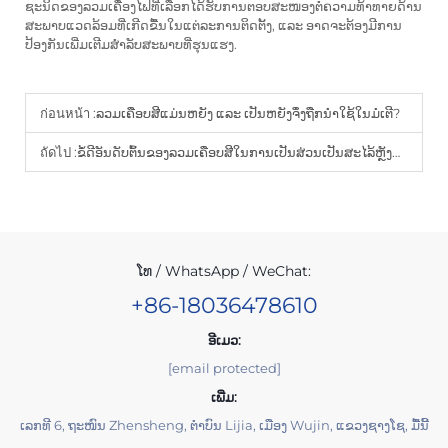
ຊະນິດຂອງລວມເຄື່ອງໄຟທີ່ເລືອກໄດ້ຮັບການຕອບສະໜອງຕໍ່ຄວາມທ້າທາຍດ້ານ
ສະພາບແວດລ້ອມທີ່ເກີດຂື້ນໃນແຕ່ລະການຕິດຕັ້ງ, ແລະ ອາດຈະຕ້ອງມີການ
ປ້ອງກັນເພີ່ມເຕີມສຳລັບສະພາບທີ່ຮຸນແຮງ.
ก่อนหน้า :
ລວມເຄືອບສີແມ່ນຫຍັງ ແລະ ເປັນຫຍັງຈຶ່ງຖືກນຳໃຊ້ໃນມໍເຕີ?
ถัดไป :
ຂໍ້ດີອັນດັບຕົ້ນຂອງລວມເຄືອບສີໃນການເປັນສ່ວນເປັນສະໄລ້ຫຼັງທາງໄຟຟ້າ
ໂທ / WhatsApp / WeChat:
+86-18036478610
ອີເມວ:
[email protected]
ເພີ່ມ:
ເລກທີ 6, ຖະໜົນ Zhensheng, ຕຳບົນ Lijia, ເມືອງ Wujin, ແຂວງຊາງໂຊ, ມື້ນີ້