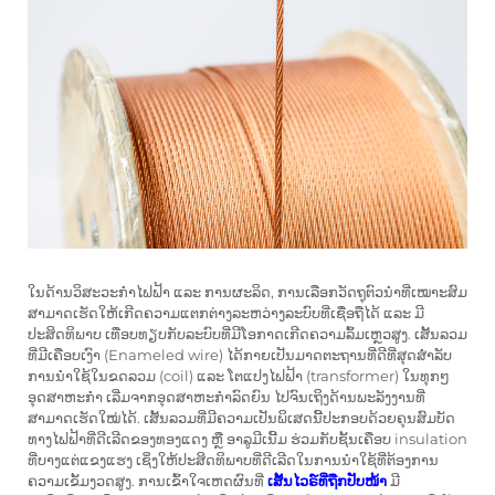
ໃນດ້ານວິສະວະກຳໄຟຟ້າ ແລະ ການຜະລິດ, ການເລືອກວັດຖຸຕົວນຳທີ່ເໝາະສົມ
ສາມາດເຮັດໃຫ້ເກີດຄວາມແຕກຕ່າງລະຫວ່າງລະບົບທີ່ເຊື່ອຖືໄດ້ ແລະ ມີ
ປະສິດທິພາບ ເທືອບທຽບກັບລະບົບທີ່ມີໂອກາດເກີດຄວາມລົ້ມເຫຼວສູງ. ເສັ້ນລວມ
ທີ່ມີເຄືອບເງົາ (Enameled wire) ໄດ້ກາຍເປັນມາດຕະຖານທີ່ດີທີ່ສຸດສຳລັບ
ການນຳໃຊ້ໃນຂດລວມ (coil) ແລະ ໂຕແປງໄຟຟ້າ (transformer) ໃນທຸກໆ
ອຸດສາຫະກຳ ເລີ່ມຈາກອຸດສາຫະກຳລົດຍົນ ໄປຈົນເຖິງດ້ານພະລັງງານທີ່
ສາມາດເຮັດໃໝ່ໄດ້. ເສັ້ນລວມທີ່ມີຄວາມເປັນພິເສດນີ້ປະກອບດ້ວຍຄຸນສົມບັດ
ທາງໄຟຟ້າທີ່ດີເລີດຂອງທອງແດງ ຫຼື ອາລູມີເນີ້ມ ຮ່ວມກັບຊັ້ນເຄືອບ insulation
ທີ່ບາງແຕ່ແຂງແຮງ ເຊິ່ງໃຫ້ປະສິດທິພາບທີ່ດີເລີດໃນການນຳໃຊ້ທີ່ຕ້ອງການ
ຄວາມເຂັ້ມງວດສູງ. ການເຂົ້າໃຈເຫດຜົນທີ່
ເສັ້ນໄວຣ໌ທີ່ຖືກປັບໜ້າ
ມີ