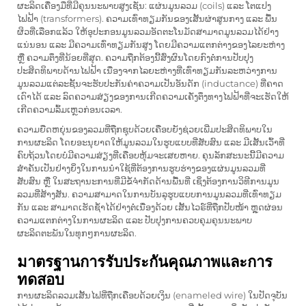
ຜະລິດເຄື່ອງມືທີ່ມີຄຸນນະພາບສູງເຊັ່ນ: ແຜ່ນມູນລວມ (coils) ແລະ ໂຕແປງ
ໄຟຟ້າ (transformers). ຄວາມເທົ່າທຽມກັນຂອງເສັ້ນຜ່າສູນກາງ ແລະ ພື້ນ
ຜິວທີ່ເລືອກແລ້ວ ໃຫ້ອຸປະກອນມູນລວມອັດຕະໂນມັດສາມາດມູນລວມໄດ້ຢ່າງ
ແນ່ນອນ ແລະ ມີຄວາມເທົ່າທຽມກັນສູງ ໂດຍມີຄວາມແຕກຕ່າງຂອງໄລຍະຫ່າງ
ຫຼື ຄວາມຕຶງທີ່ນ້ອຍທີ່ສຸດ. ຄວາມຖືກຕ້ອງນີ້ສົ່ງຜົນໂດຍກົງຕໍ່ການປັບປຸງ
ປະສິດທິພາບດ້ານໄຟຟ້າ ເນື່ອງຈາກໄລຍະຫ່າງທີ່ເທົ່າທຽມກັນລະຫວ່າງການ
ມູນລວມແຕ່ລະຊັ້ນຈະຮັບປະກັນຄ່າຄວາມເປັນອັນດັກ (inductance) ທີ່ຄາດ
ເດົາໄດ້ ແລະ ລົດຄວາມສ່ຽງຂອງການເກີດຄວາມເຄັ່ງຕຶງທາງໄຟຟ້າທີ່ຈະເຮັດໃຫ້
ເກີດຄວາມລົ້ມເຫຼວກ່ອນເວລາ.
ຄວາມຍືດຫຍຸ່ນຂອງລວມທີ່ຖືກຊຸບດ້ວຍເຄືອບຍັງຊ່ວຍເພີ່ມປະສິດທິພາບໃນ
ການຜະລິດ ໂດຍອະນຸຍາດໃຫ້ມູນລວມໃນຮູບແບບທີ່ສັບສົນ ແລະ ມີເສັ້ນເວົ້າທີ່
ຄົບຖ້ວນໂດຍບໍ່ມີຄວາມສ່ຽງທີ່ເຄືອບຫຸ້ມຈະເສຍຫາຍ. ຄຸນລັກສະນະນີ້ມີຄວາມ
ສຳຄັນເປັນຢ່າງຍິ່ງໃນການນຳໃຊ້ທີ່ຕ້ອງການຮູບຮ່າງຂອງແຜ່ນມູນລວມທີ່
ສັບສົນ ຫຼື ໃນສະຖານະການທີ່ມີຂໍ້ຈຳກັດດ້ານພື້ນທີ່ ເຊິ່ງຕ້ອງການວິທີການມູນ
ລວມທີ່ສ້າງສັນ. ຄວາມສາມາດໃນການບັນລຸຮູບແບບການມູນລວມທີ່ເທົ່າທຽມ
ກັນ ແລະ ສາມາດເຮັດຊ້ຳໄດ້ຢ່າງຕໍ່ເນື່ອງດ້ວຍ
ເສັ້ນໄວຣ໌ທີ່ຖືກປັບໜ້າ
ຫຼຸດຜ່ອນ
ຄວາມແຕກຕ່າງໃນການຜະລິດ ແລະ ປັບປຸງການຄວບຄຸມຄຸນນະພາບ
ຜະລິດຕະພັນໃນທຸກໆການຜະລິດ.
มาตรฐานการรับประกันคุณภาพและการ
ทดสอบ
ການຜະລິດລວມເສັ້ນໄຟທີ່ຖືກເຄືອບດ້ວຍເງິນ (enameled wire) ໃນປັດຈຸບັນ