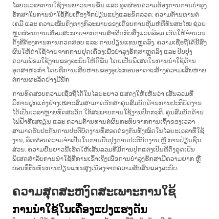
ໄລຍະເວລາການໃຊ້ງານຍາວນານຂຶ້ນ ແລະ ລຸດຜ່ອນຄວາມຕ້ອງການການບໍາລຸງ
ຮັກສາໃນການນຳໃຊ້ກັບເຄື່ອງຈັກປ່ຽນແປງແລະຂົດລວດ. ຄວາມຕ້ານທານຕໍ່
ເຄມີ ແລະ ຄວາມໝັ້ນຄົງທາງກົລະພາບຂອງເຄືອບການຫຸ້ມຫໍ່ທີ່ທັນສະໄໝ ຊ່ວຍ
ຫຼຸດຜ່ອນການເສື່ອມສະພາບຈາກການສຳຜັດກັບສິ່ງແວດລ້ອມ ເຮັດໃຫ້ຈຳນວນ
ຄັ້ງທີ່ຕ້ອງການການກວດສອບ ແລະ ການປ່ຽນແທນຫຼຸດລົງ. ຄວາມເຊື່ອຖືໄດ້ນີ້ສົ່ງ
ຜົນໃຫ້ຄ່າໃຊ້ຈ່າຍຈາກການຢຸດເຄື່ອງເພື່ອບໍາລຸງຮັກສາຫຼຸດລົງ ແລະ ປັບປຸງ
ຄວາມພ້ອມໃຊ້ງານຂອງລະບົບໃຫ້ດີຂຶ້ນ ໂດຍເປັນພິເສດໃນການນຳໃຊ້ດ້ານ
ອຸດສາຫະກຳ ໂດຍທີ່ການເສີຍຫາຍຂອງອຸປະກອນອາດຈະສ້າງຄວາມເສີຍຫາຍ
ຕໍ່ການຜະລິດຢ່າງມີນັກ
ການທົດສອບຄວາມເຊື່ອຖືໄດ້ໃນໄລຍະຍາວ ແສດງໃຫ້ເຫັນວ່າ ເສັ້ນລວມທີ່
ມີການປູກແຕ່ງຢ່າງເໝາະສົມສາມາດຮັກສາຄຸນສົມບັດດ້ານການປະຕິບັດງານ
ໄດ້ເປັນເວລາຫຼາຍທົດສະວັດ ໃຕ້ສະພາບການໃຊ້ງານປົກກະຕິ. ຄຸນສົມບັດດ້ານ
ໄຟຟ້າທີ່ເສຖຽນ ແລະ ຄວາມຕ້ານທານຕໍ່ຜົນກະທົບຈາກການເຖົ້າຂອງເວລາ
ສາມາດຮັບປະກັນການປະຕິບັດງານທີ່ສອດຄ່ອງກັນທັ້ງໝົດໃນໄລຍະເວລາທີ່ໃຊ້
ງານ, ລົດຜ່ອນຄວາມຈຳເປັນໃນການປັບປຸງການປະຕິບັດງານ ຫຼື ການປ່ຽນຊິ້ນ
ສ່ວນ. ຄວາມຍືນຍາວນີ້ເຮັດໃຫ້ເສັ້ນລວມທີ່ມີການປູກແຕ່ງເປັນທີ່ດຶງດູດເປັນ
ພິເສດສຳລັບການນຳໃຊ້ທີ່ການເຂົ້າເຖິງເພື່ອການບໍາລຸງຮັກສາມີຄວາມຍາກ ຫຼື
ບ່ອນທີ່ຕົ້ນທຶນການປ່ຽນແທນສູງເນື່ອງຈາກຄວາມສັບສົນຂອງລະບົບ.
ຄວາມສຸດສະຫງົດສະເພາະການໃຊ້
ການນຳໃຊ້ໃນເຄື່ອງແປງແຮງດັນ