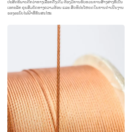
ປະສິດທິພາບດີກວ່າທາງເລືອກດັ້ງເດີມ ຕ້ອງມີການທົບທວນການສ້າງສາງທີ່ເປັນ
ເອກະລັກ ຄຸນສົມບັດທາງຄວາມຮ້ອນ ແລະ ສິດທິປະໂຫຍດໃນການດຳເນີນງານ
ຂອງລະບົບໄຟຟ້າທີ່ທັນສະໄໝ.