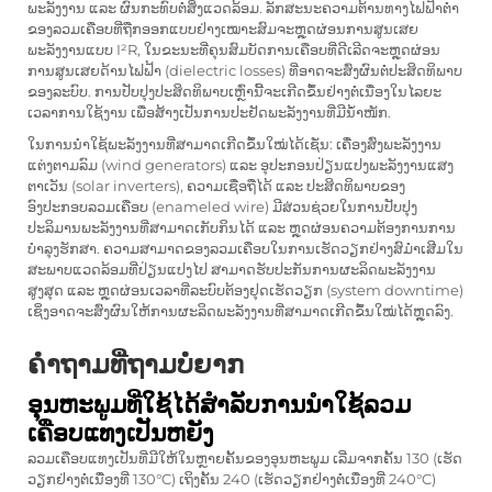
ພະລັງງານ ແລະ ຜົນກະທົບຕໍ່ສິ່ງແວດລ້ອມ. ລັກສະນະຄວາມຕ້ານທາງໄຟຟ້າຕ່ຳ
ຂອງລວມເຄືອບທີ່ຖືກອອກແບບຢ່າງເໝາະສົມຈະຫຼຸດຜ່ອນການສູນເສຍ
ພະລັງງານແບບ I²R, ໃນຂະນະທີ່ຄຸນສົມບັດການເຄືອບທີ່ດີເລີດຈະຫຼຸດຜ່ອນ
ການສູນເສຍດ້ານໄຟຟ້າ (dielectric losses) ທີ່ອາດຈະສົ່ງຜົນຕໍ່ປະສິດທິພາບ
ຂອງລະບົບ. ການປັບປຸງປະສິດທິພາບເຫຼົ່ານີ້ຈະເກີດຂຶ້ນຢ່າງຕໍ່ເນື່ອງໃນໄລຍະ
ເວລາການໃຊ້ງານ ເພື່ອສ້າງເປັນການປະຢັດພະລັງງານທີ່ມີນ້ຳໜັກ.
ໃນການນຳໃຊ້ພະລັງງານທີ່ສາມາດເກີດຂຶ້ນໃໝ່ໄດ້ເຊັ່ນ: ເຄື່ອງສົ່ງພະລັງງານ
ແຕ່ງຕາມລົມ (wind generators) ແລະ ອຸປະກອນປ່ຽນແປງພະລັງງານແສງ
ຕາເວັນ (solar inverters), ຄວາມເຊື່ອຖືໄດ້ ແລະ ປະສິດທິພາບຂອງ
ອົງປະກອບລວມເຄືອບ (enameled wire) ມີສ່ວນຊ່ວຍໃນການປັບປຸງ
ປະລິມານພະລັງງານທີ່ສາມາດເກັບກິນໄດ້ ແລະ ຫຼຸດຜ່ອນຄວາມຕ້ອງການການ
ບໍາລຸງຮັກສາ. ຄວາມສາມາດຂອງລວມເຄືອບໃນການເຮັດວຽກຢ່າງສົມໍ່າເສີມໃນ
ສະພາບແວດລ້ອມທີ່ປ່ຽນແປງໄປ ສາມາດຮັບປະກັນການຜະລິດພະລັງງານ
ສູງສຸດ ແລະ ຫຼຸດຜ່ອນເວລາທີ່ລະບົບຕ້ອງຢຸດເຮັດວຽກ (system downtime)
ເຊິ່ງອາດຈະສົ່ງຜົນໃຫ້ການຜະລິດພະລັງງານທີ່ສາມາດເກີດຂຶ້ນໃໝ່ໄດ້ຫຼຸດລົງ.
ຄຳຖາມທີ່ຖາມບໍ່ຍາກ
ອຸນຫະພູມທີ່ໃຊ້ໄດ້ສຳລັບການນຳໃຊ້ລວມ
ເຄືອບແທງເປັນຫຍັງ
ລວມເຄືອບແທງເປັນທີ່ມີໃຫ້ໃນຫຼາຍຄັ້ນຂອງອຸນຫະພູມ ເລີ່ມຈາກຄັ້ນ 130 (ເຮັດ
ວຽກຢ່າງຕໍ່ເນື່ອງທີ່ 130°C) ເຖິງຄັ້ນ 240 (ເຮັດວຽກຢ່າງຕໍ່ເນື່ອງທີ່ 240°C)