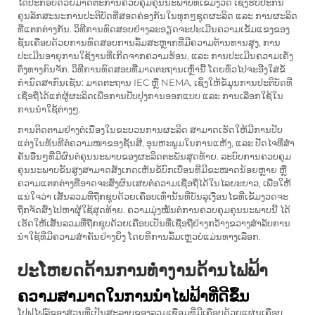
ໄດ້ປະກອບດ້ວຍມາດຕະການຄວບຄຸມຄຸນນະພາບທີ່ເຂັ້ມງວດ ເຊິ່ງຮັບປະກັນ
ຄຸນລັກສະນະການປະຕິບັດທີ່ສອດຄ່ອງກັນໃນທຸກໆຊຸດຜະລິດ ແລະ ການຜະລິດ
ທີ່ແຕກຕ່າງກັນ. ວິທີການທົດສອບຢ່າງລະອຽດຈະປະເມີນຄວາມເຂັ້ມແຂງຂອງ
ຊັ້ນເຄືອບດ້ວຍການທົດສອບການລົ້ມສະຫຼາກທີ່ມີຄວາມຕ້ານທານສູງ, ການ
ປະເມີນອາຍຸການໃຊ້ງານທີ່ເກີດຈາກຄວາມຮ້ອນ, ແລະ ການປະເມີນຄວາມເຄັ່ງ
ຕຶງທາງກົນຈັກ. ວິທີການທົດສອບທີ່ມາດຕະຖານເຫຼົ່ານີ້ ໂດຍທົ່ວໄປຈະອີງໃສ່ຂໍ້
ກຳນົດສາກົນເຊັ່ນ: ມາດຕະຖານ IEC ຫຼື NEMA, ເຊິ່ງໃຫ້ຂໍ້ມູນການປະຕິບັດທີ່
ເຊື່ອຖືໄດ້ແກ່ຜູ້ຜະລິດເພື່ອການປັບປຸງການອອກແບບ ແລະ ການເລືອກໃຊ້ໃນ
ການນຳໃຊ້ຕ່າງໆ.
ການຕິດຕາມຢ່າງຕໍ່ເນື່ອງໃນຂະບວນການຜະລິດ ສາມາດເຮັດໃຫ້ມີການປັບ
ແຕ່ງໃນທັນທີຕໍ່ຄວາມໜາຂອງຊັ້ນສີ, ອຸນຫະພູມໃນການແຫ້ງ, ແລະ ປັດໄຈທີ່ສຳ
ຄັນອື່ນໆທີ່ມີຜົນຕໍ່ຄຸນນະພາບຂອງຜະລິດຕະພັນສຸດທ້າຍ. ລະບົບການຄວບຄຸມ
ຄຸນນະພາບຂັ້ນສູງສາມາດສັງເກດເຫັນຂໍ້ບົກເບື່ອນທີ່ມີຂະໜາດນ້ອຍຫຼາຍ ຫຼື
ຄວາມແຕກຕ່າງທີ່ອາດຈະສົ່ງຜົນເສຍຕໍ່ຄວາມເຊື່ອຖືໄດ້ໃນໄລຍະຍາວ, ເພື່ອໃຫ້
ແນ່ໃຈວ່າ ເສັ້ນລວມທີ່ຖືກຊຸບດ້ວຍເຄືອບເທົ່ານັ້ນທີ່ບັນລຸເງື່ອນໄຂທີ່ເຂັ້ມງວດຈະ
ຖືກຈັດສົ່ງໄປຫາຜູ້ໃຊ້ສຸດທ້າຍ. ຄວາມມຸ່ງໝັ້ນຕໍ່ການຄວບຄຸມຄຸນນະພາບນີ້ ໄດ້
ເຮັດໃຫ້ເສັ້ນລວມທີ່ຖືກຊຸບດ້ວຍເຄືອບເປັນທີ່ເຊື່ອຖືຢ່າງກວ້າງຂວາງສຳລັບການ
ນຳໃຊ້ທີ່ມີຄວາມສຳຄັນຢ່າງຍິ່ງ ໂດຍທີ່ການລົ້ມເຫຼວບໍ່ແມ່ນທາງເລືອກ.
ປະໂຫຍດດ້ານການທຳງານດ້ານໄຟຟ້າ
ຄວາມສາມາດໃນການນໍາໄຟຟ້າທີ່ດີຂຶ້ນ
ໂປຟໄຟລ໌ຂອງສ່ວນທີ່ເປັນສະລາບຂອງລວມເຊື່ອມທີ່ມີເຄືອບດ້ວຍແຜ່ນເຄືອບ