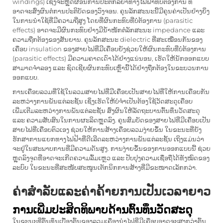
windings) ເຊິ່ງຈະຫຼຸດຜ່ອນການປະຕິກິລິຍາທາງໄຟຟ້າທີ່ບໍ່ຕ້ອງການ ທີ່
ອາດຈະສົ່ງຜົນຕໍ່ການປະຕິບັດຂອງວົງຈອນ. ຄຸນລັກສະນະນີ້ມີຄຸນຄ່າເປັນຢ່າງຍິ່ງ
ໃນການນຳໃຊ້ທີ່ມີຄວາມຖີ່ສູງ ໂດຍທີ່ຜົນກະທົບທີ່ບໍ່ຕ້ອງການ (parasitic
effects) ອາດຈະມີຜົນກະທົບຢ່າງມີນ້ຳໜັກຕໍ່ລັກສະນະ impedance ແລະ
ຄວາມຖືກຕ້ອງຂອງສັນຍານ. ຄຸນລັກສະນະ dielectric ທີ່ສະເໝືອນກັນຂອງ
ເຄືອບ insulation ຂອງສາຍໄຟທີ່ມີເຄືອບຍັງຊ່ວຍໃຫ້ຜົນກະທົບທີ່ບໍ່ຕ້ອງການ
(parasitic effects) ມີຄວາມຄາດເດົາໄດ້ຢ່າງແນ່ນອນ, ເຮັດໃຫ້ນັກອອກແບບ
ສາມາດຈຳລອງ ແລະ ຊົດເຊີຍຜົນກະທົບເຫຼົ່ານີ້ໄດ້ຢ່າງຖືກຕ້ອງໃນຂະບວນການ
ອອກແບບ.
ການເຄືອບລວມທີ່ໃຊ້ໃນລວມສາຍໄຟທີ່ມີເຄືອບເປັນສາຍໄຟທີ່ໃຫ້ການເຄືອບກັນ
ລະຫວ່າງການພັນແຕ່ລະຊັ້ນ ເຊິ່ງເຮັດໃຫ້ບໍ່ຈຳເປັນຕ້ອງໃຊ້ວັດສະດຸເຄືອບ
ເພີ່ມເຕີມລະຫວ່າງການພັນແຕ່ລະຊັ້ນ ສົ່ງຜົນໃຫ້ລັດຖະບານຕົ້ນທຶນວັດສະດຸ
ແລະ ຄວາມສັບສົນໃນການຜະລິດຫຼຸດລົງ. ຄຸນສົມບັດຂອງສາຍໄຟທີ່ມີເຄືອບເປັນ
ສາຍໄຟທີ່ເຄືອບຕົວເອງ ຊ່ວຍໃຫ້ການສ້າງເຄືອບລວມງ່າຍຂຶ້ນ ໃນຂະນະທີ່ຍັງ
ຮັກສາການແຍກທາງໄຟຟ້າທີ່ດີເລີດລະຫວ່າງການພັນແຕ່ລະຊັ້ນ ເຖິງແມ່ນວ່າ
ຈະຢູ່ໃນສະພາບການທີ່ມີຄວາມດັນສູງ. ການງ່າຍຂຶ້ນຂອງການອອກແບບນີ້ ຊ່ວຍ
ຫຼຸດລົງຈຸດທີ່ອາດຈະເກີດຄວາມລົ້ມເຫຼວ ແລະ ປັບປຸງຄວາມເຊື່ອຖືໄດ້ທັງໝົດຂອງ
ລະບົບ ໃນຂະນະທີ່ສະໜັບສະໜູນເຕັກນິກການສ້າງທີ່ມີຂະໜາດເລັກກວ່າ.
ຄ່າສຳລັບແລະຄ່າຄ້າຍການເປັນເວລາຍາວ
ການເພີ່ມປະສິດທິພາບດ້ານຕົ້ນທຶນວັດສະດຸ
ໃນຂະນະທີ່ຕົ້ນທຶນເບື້ອງຕົ້ນຂອງລວມເຄື່ອງນຳໄຟທີ່ມີເຄືອບອາດຈະສູງກວ່າຕົ້ນ