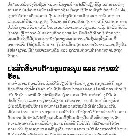
ປະកອບເຄມີຂອງຊັ້ນຫຸ້ມການດຳເນີນງານດ້ານໄຟຟ້າເຫຼົ່ານີ້ຖືກອອກແບບຢ່າງ
ລະອອນເພື່ອຕ້ານທານປັດໄຈສິ່ງແວດລ້ອມຕ່າງໆ ທີ່ມັກຈະສົ່ງຜົນຕໍ່ລະບົບໄຟຟ້າ.
ຄຸນສົມບັດການຕ້ານຄວາມຊື້ນຊ່ວຍປ້ອງກັນການເສື່ອມສະພາບໃນສະພາບ
ແວດລ້ອມທີ່ມີຄວາມຊື້ນສູງ, ໃນຂະນະທີ່ຄວາມສະຖຽນທາງເຄມີຮັບປະກັນການ
ປະຕິບັດງານທີ່ຍືນຍາວໃນໄລຍະເວລາທີ່ຍາວນານ ເຖິງແມ່ນຈະຖືກສຳຜັດກັບຕົວ
ທຳລາຍ ຫຼື ອາກາດໃນສະຖານທີ່ອຸດສາຫະກຳ. ພື້ນຜິວທີ່ເລືອກທີ່ເລືອກຂອງ
ລວມເສັ້ນໄຟທີ່ມີຄຸນນະພາບຍັງຊ່ວຍຫຼຸດຜ່ອນການເກັບກູ້ຂອງສິ່ງເປື້ອນທີ່
ອາດຈະເຮັດໃຫ້ຄຸນສົມບັດການຫຸ້ມກັນເສື່ອມຄຸນນະພາບໄປຕາມເວລາ, ສົ່ງເສີມ
ໃຫ້ອາຍຸການໃຊ້ງານຍາວນານຂຶ້ນ ແລະ ລຸດຜ່ອນຄວາມຕ້ອງການການບໍາລຸງ
ຮັກສາ.
ປະສິດທິພາບດ້ານອຸນຫະພູມ ແລະ ການແຜ່
ຮ້ອນ
ການຈັດການຄວາມຮ້ອນເປັນຂໍ້ໄດ້ປຽບທີ່ສຳຄັນຢ່າງຫຼາຍຂອງລວມທີ່ຖືກຊຸບ
ດ້ວຍເຄືອບເຊີເຟີກໃນການນຳໃຊ້ກັບຕົວແປງແລະຂດລວມ ໂດຍທີ່ຄວາມຮ້ອນທີ່
ເກີດຂຶ້ນໃນເວລາທີ່ເຄື່ອງກຳລັງເຮັດວຽກອາດຈະມີຜົນກະທົບຢ່າງມີນັກຕໍ່
ປະສິດທິພາບ ແລະ ອາຍຸການໃຊ້ງານ. ເຄືອບການ insulation ທີ່ບາງເປັນ
ພິເສດນີ້ມີຄຸນສົມບັດໃນການຖ່າຍເທີມຄວາມຮ້ອນໄດ້ດີເລີດເມື່ອທຽບກັບ
ວິທີການ insulation ຂອງລວມແບບດັ້ງເດີມ ເຊິ່ງຊ່ວຍໃຫ້ການຖ່າຍເທີມຄວາມ
ຮ້ອນຈາກຕົວນຳໄຟໄປສູ່ສິ່ງແວດລ້ອມທີ່ຢູ່ອ້ອມຂ້າງມີປະສິດທິພາບຫຼາຍຂຶ້ນ.
ຄວາມສາມາດໃນການລົບລ້າງຄວາມຮ້ອນທີ່ດີຂຶ້ນນີ້ເຮັດໃຫ້ສາມາດໃຊ້ຄ່າ
ຄວາມເຂັ້ມຂຸ້ນຂອງກະແສໄຟທີ່ສູງຂຶ້ນ ແລະ ອອກແບບໃຫ້ມີຂະໜາດທີ່ເບົາແບບ
ຂຶ້ນໂດຍບໍ່ຕ້ອງກັງວົນວ່າຈະເກີດຄວາມເສຍຫາຍຈາກຄວາມຮ້ອນຕໍ່ລະບົບ