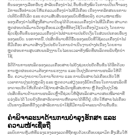
ທຶນຂອງທາງເລືອກອື່ນໆ ສຳລັບເຄື່ອງນຳໄຟ, ຕົ້ນທຶນທັງໝົດໃນການເປັນເຈົ້າຂອງ
ມັກຈະເອື້ອອຳນວຍໃຫ້ແກ່ລວມເຄື່ອງນຳໄຟທີ່ມີເຄືອບ ເນື່ອງຈາກລັກສະນະການ
ປະຕິບັດທີ່ດີເລີດ ແລະ ຄວາມສັບສົນຂອງລະບົບທີ່ໜ້ອຍລົງ. ຄວາມໜາແໜ້ນ
ຂອງເຄື່ອງນຳໄຟທີ່ສູງທີ່ສາມາດບັນລຸໄດ້ດ້ວຍລວມເຄື່ອງນຳໄຟທີ່ມີເຄືອບ ສາມາດ
ຫຼຸດຜ່ອນປະລິມານວັດຖຸເຄືອບແມ່ເຫຼັກທີ່ຕ້ອງໃຊ້ໃນເຄື່ອງປ່ຽນແປງ, ໂດຍການ
ຊົດເຊີຍຕົ້ນທຶນຂອງລວມເຄື່ອງນຳໄຟຜ່ານການປະຢັດເງິນໃນສ່ວນປະກອບອື່ນໆ
ຂອງລະບົບ. ນອກຈາກນີ້, ປະສິດທິພາບທີ່ດີຂຶ້ນຂອງລະບົບທີ່ໃຊ້ລວມເຄື່ອງນຳໄຟ
ທີ່ມີເຄືອບ ສາມາດສ້າງເງິນປະຢັດໃນການດຳເນີນງານຢ່າງຕໍ່ເນື່ອງ ໂດຍການ
ຫຼຸດຜ່ອນການສູນເສຍພະລັງງານໃນໄລຍະເວລາທັງໝົດທີ່ຜະລິດຕະພັນຖືກນຳ
ໃຊ້.
ຂໍ້ດີດ້ານການຜະລິດຂອງລວມເຄືອບສາຍໄຟຍັງຊ່ວຍປະຢັດຕົ້ນທຶນໄດ້ອີກດ້ວຍ
ການຫຼຸດຜ່ອນຄວາມຕ້ອງການແຮງງານ ແລະ ປັບປຸງອັດຕາການຜະລິດໃຫ້ດີ
ຂຶ້ນ. ຄວາມງ່າຍດາຍໃນການຈັດການ ແລະ ການພັນສາຍໄຟເຄືອບເຮັດໃຫ້
ເວລາການປຸງແຕ່ງຫຼຸດລົງ ແລະ ຫຼຸດຄວາມສ່ຽງຂອງຂໍ້ບົກເບື່ອນໃນການຜະລິດທີ່
ອາດຈະເຮັດໃຫ້ເກີດຄ່າໃຊ້ຈ່າຍສຳລັບວັດຖຸທີ່ເສຍຫາຍ ຫຼື ຕ້ອງປັບປຸງໃໝ່.
ປະສິດທິພາບດ້ານການຜະລິດເຫຼົ່ານີ້ຊ່ວຍໃຫ້ຜູ້ຜະລິດສາມາດສະເໜີລາຄາທີ່
ແຂ່ງຂັນໄດ້ ໂດຍຍັງຮັກສາອັດຕາການຫັກລາຍໄດ້ທີ່ດີຢູ່, ເຮັດໃຫ້ສາຍໄຟເຄືອບ
ເປັນທາງເລືອກທີ່ດຶງດູດສຳລັບການນຳໃຊ້ທີ່ມີການພິຈາລະນາດ້ານຕົ້ນທຶນ.
ຄຳພິຈາລະນາດ້ານການບຳລຸງຮັກສາ ແລະ
ຄວາມໜ້າເຊື່ອຖື
ລະບົບການຫຸ້ມຫໍ່ທີ່ແຂງແຮງຂອງລວດທີ່ຖືກຊຸບດ້ວຍເຄືອບເຊລາມິກ ສົ່ງເສີມໃຫ້