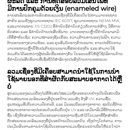
ຜະລິດ ແລະ ການທົດສອບລວມເສັ້ນໄຟທີ່
ມີການປົກຄຸມດ້ວຍເງິນ (enameled wire)
ການຜະລິດແລະການທົດສອບລວມເຊື່ອງທີ່ມີເຄືອບເປັນໄປຕາມມາດຕະຖານ
ສາກົນ ລວມທັງຊຸດມາດຕະຖານ IEC 60317, ຊຸດມາດຕະຖານ NEMA MW,
ແລະມາດຕະຖານ JIS C3202 ທີ່ກຳນົດຂໍ້ກຳນົດກ່ຽວກັບການກໍ່ສ້າງ, ວິທີການ
ທົດສອບ ແລະ ຂໍ້ກຳນົດດ້ານປະສິດທິພາບ. ມາດຕະຖານເຫຼົ່ານີ້ກຳນົດພາລາມິ
ເຕີທີ່ສຳຄັນເຊັ່ນ: ຄວາມໜາຂອງຊັ້ນເຄືອບ, ຄວາມຕ້ານທານຂອງໄຟຟ້າ, ຄວາມ
ຕ້ານທານທາງຄວາມຮ້ອນ, ແລະ ຄຸນສົມບັດທາງກົາຍະພາບ. ການປະຕິບັດຕາມ
ມາດຕະຖານເຫຼົ່ານີ້ຮັບປະກັນຄຸນນະພາບທີ່ສອດຄ່ອງກັນ ແລະ ສາມາດໃຊ້
ຮ່ວມກັນໄດ້ລະຫວ່າງຜູ້ຜະລິດທີ່ແຕກຕ່າງກັນ ໃນຂະນະທີ່ໃຫ້ຜູ້ໃຊ້ບໍລິການດ້ານ
ຂໍ້ກຳນົດປະສິດທິພາບທີ່ເຊື່ອຖືໄດ້ສຳລັບຈຸດປະສົງດ້ານການອອກແບບ.
ລວມເຊື່ອງທີ່ມີເຄືອບສາມາດນຳໃຊ້ໃນການນຳ
ໃຊ້ພາຍນອກທີ່ສຳຜັດກັບສະພາບອາກາດໄດ້ຫຼື
ບໍ່
ສູດລວມຂອງລວມເຄື່ອງໄຟທີ່ທັນສະໄໝແມ່ນຖືກອອກແບບຢ່າງເປັນພິເສດເພື່ອ
ຕ້ານສະພາບແວດລ້ອມຂອງທີ່ຢູ່ນອກບ້ານ ລວມທັງ ຮັງສີ UV, ຄວາມຊື້ນ,
ອຸນຫະພູມທີ່ເກີນຄວາມປົກກະຕິ, ແລະ ມົນລະເພື່ອນທາງອາກາດ. ຊະນິດທີ່ຕ້ານ
ສະພາບອາກາດຈະປະກອບດ້ວຍຕົວຢືດຢຸ່ນ UV ແລະ ເຄມີພາລິເມີທີ່ຕ້ານຄວາມ
ຊື້ນ ເຊິ່ງຮັກສາຄວາມເປັນເອກະລາດຂອງການຫຸ້ມຫໍ່ໄວ້ໃນເວລາທີ່ຖືກສຳຜັດ
ກັບສະພາບແວດລ້ອມຂອງທີ່ຢູ່ນອກບ້ານເປັນເວລາດົນ. ເຖິງຢ່າງໃດກໍຕາມ, ການ
ປະເມີນຜົນຕາມການນຳໃຊ້ເປັນເອກະລາດແມ່ນຖືກແນະນຳເພື່ອໃຫ້ແນ່ໃຈວ່າ