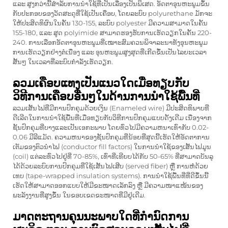
ແລະ ສູງກວ່ານີ້ສຳລັບການນຳໃຊ້ທີ່ເປັນເລື່ອງເປັນພິເສດ. ອັດຕາອຸນຫະພູມຂຶ້ນ
ກັບປະກອບຂອງວັດສະດຸທີ່ໃຊ້ເປັນເຄືອບ, ໂດຍລະບົບ polyurethane ມັກຈະ
ໃຫ້ປະສິດທິຜົນໃນຄັ້ນ 130-155, ລະບົບ polyester ມີຄວາມສາມາດໃນຄັ້ນ
155-180, ແລະ ສູດ polyimide ສາມາດຮອງຮັບການເຮັດວຽກໃນຄັ້ນ 220-
240. ການເລືອກອັດຕາອຸນຫະພູມທີ່ເໝາະສົມຄວນພິຈາລະນາທັງອຸນຫະພູມ
ການເຮັດວຽກຢ່າງຕໍ່ເນື່ອງ ແລະ ອຸນຫະພູມສູງສຸດທີ່ເກີດຂຶ້ນເປັນໄລຍະເວລາ
ສັ້ນໆ ໃນເວລາທີ່ລະບົບກຳລັງເຮັດວຽກ.
ລວມເຄືອບແທງເປັນແນວໃດເມື່ອທຽບກັບ
ວິທີການເຄືອບອື່ນໆໃນດ້ານການນຳໃຊ້ພື້ນທີ່
ລວມເສັ້ນໄຟທີ່ມີການປົກຄຸມດ້ວຍເງິນ (Enameled wire) ມີປະສິດທິພາບທີ່
ດີເລີດໃນການນຳໃຊ້ພື້ນທີ່ເມື່ອທຽບກັບວິທີການປົກຄຸມແບບດັ້ງເດີມ ເນື່ອງຈາກ
ຊັ້ນປົກຄຸມທີ່ບາງແລະເປັນເອກະພາບ ໂດຍທົ່ວໄປມີຄວາມຫນາເທົ່າກັບ 0.02-
0.06 ມີລີແມັດ. ຄວາມຫນາຂອງຊັ້ນປົກຄຸມທີ່ນ້ອຍທີ່ສຸດນີ້ເຮັດໃຫ້ອັດຕາການ
ເຕັມຂອງຕົວນຳໄຟ (conductor fill factors) ໃນການນຳໃຊ້ຂອງເສັ້ນໄຟມູນ
(coil) ແຕ່ລະທົ່ວໄປຢູ່ທີ່ 70-85%, ເທົ່າທີ່ເທີຍບໄດ້ກັບ 50-65% ທີ່ສາມາດບັນລຸ
ໄດ້ດ້ວຍລະບົບການປົກຄຸມທີ່ໃຊ້ເສັ້ນໄຟເສີບ (served fiber) ຫຼື ການຫໍ່ດ້ວຍ
ເທບ (tape-wrapped insulation systems). ການນຳໃຊ້ພື້ນທີ່ທີ່ດີຂຶ້ນນີ້
ເຮັດໃຫ້ສາມາດອອກແບບໃຫ້ມີຂະໜາດເລັກລົງ ຫຼື ມີຄວາມໜາແໜ້ນຂອງ
ພະລັງງານທີ່ສູງຂຶ້ນ ໃນຂອບເຂດຂະໜາດທີ່ມີຢູ່ເດີມ.
ມາດຕະຖານຄຸນນະພາບໃດທີ່ກຳນົດການ