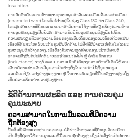
insulation.
ການຈັດອັນດັບຄວາມຕ້ານທານອຸນຫະພູມສຳລັບລວມເຄືອບດ້ວຍແຜ່ນເຄືອບ
(enameled wire) ໂດຍທົ່ວໄປຈະຢູ່ໃນຊ່ວງ Class 130 ຫາ Class 240,
ໂດຍສູດສະເພາະທີ່ຖືກອອກແບບມາສຳລັບການໃຊ້ງານທີ່ຮຽກຮ້ອງຄວາມຕ້ານ
ທານອຸນຫະພູມສູງເປັນພິເສດ ສາມາດຮັບມືກັບອຸນຫະພູມທີ່ສູງຂຶ້ນໄປອີກ.
ຄວາມສະຖຽນຕົວທາງຄວາມຮ້ອນຂອງລະບົບເຄືອບຂອງລວມເຄືອບດ້ວຍແຜ່ນ
ເຄືອບທີ່ທັນສະໄໝ ຮັບປະກັນຄຸນສົມບັດດ້ານໄຟຟ້າທີ່ສົມໍາສະເໝີກັນໃນໄລຍະ
ອຸນຫະພູມທີ່ກວ້າງຂວາງ, ເພື່ອປ້ອງກັນການຫຼຸດທ້າຍຂອງປະສິດທິພາບທີ່
ອາດຈະສົ່ງຜົນຕໍ່ປະສິດທິພາບຂອງຕົວແປງໄຟຟ້າ ຫຼື ຄ່າອິນດັກແຕນ
(inductance) ຂອງຂົດລວມ. ຄວາມເຊື່ອຖືໄດ້ທາງຄວາມຮ້ອນນີ້ເຮັດໃຫ້ລວມ
ເຄືອບດ້ວຍແຜ່ນເຄືອບມີຄຸນຄ່າເປັນຢ່າງຍິ່ງໃນການນຳໃຊ້ທີ່ອຸນຫະພູມ
ແວດລ້ອມປ່ຽນແປງຢ່າງຫຼວງຫຼາຍ ຫຼື ໃນການເຮັດວຽກທີ່ມີພະລັງງານສູງ ເຊິ່ງ
ເກີດຄວາມຮ້ອນຈຳນວນຫຼວງຫຼາຍ.
ຂໍ້ດີດ້ານການຜະລິດ ແລະ ການຄວບຄຸມ
ຄຸນນະພາບ
ຄວາມສາມາດໃນການມື້ນລວມທີ່ມີຄວາມ
ຖືກຕ້ອງສູງ
ພື້ນຜິວທີ່ເລືອກແລະສາມາດຄວບຄຸມໄດ້ຢ່າງດີຂອງລວມທີ່ຖືກຊຸບດ້ວຍເຄືອບ
ເປັນສິ່ງທີ່ຊ່ວຍໃຫ້ການມູນລວມທີ່ມີຄວາມຖືກຕ້ອງສູງ ເຊິ່ງເປັນສິ່ງຈຳເປັນຕໍ່ການ