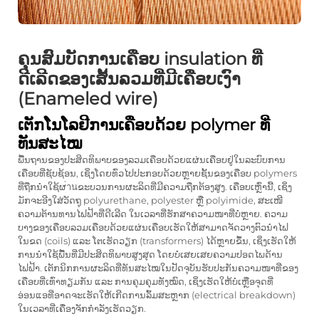
ຄຸນສົມບັດການເຄືອບ insulation ທີ່
ດີເລີດຂອງເສັ້ນລວມທີ່ມີເຄືອບເງົາ
(Enameled wire)
ເຕັກໂນໂລຢີການເຄືອບດ້ວຍ polymer ທີ່
ທັນສະໄໝ
ພື້ນຖານຂອງປະສິດທິພາບຂອງລວມເຄືອບດ້ວຍແຜ່ນເຄືອບຢູ່ໃນລະບົບການ
ເຄືອບທີ່ຊັບຊ້ອນ, ເຊິ່ງໂດຍທົ່ວໄປປະກອບດ້ວຍຫຼາຍຊັ້ນຂອງເຄືອບ polymers
ທີ່ຖືກນຳໃຊ້ຜ่านຂະບວນການຜະລິດທີ່ມີຄວາມຖືກຕ້ອງສູງ. ເຄືອບເຫຼົ່ານີ້, ເຊິ່ງ
ມັກຈະອີງໃສ່ວັດຖຸ polyurethane, polyester ຫຼື polyimide, ສະເໜີ
ຄວາມຕ້ານທານໄຟຟ້າທີ່ດີເລີດ ໃນເວລາທີ່ຮັກສາຄວາມໜາທີ່ບໍ່ຫຼາຍ. ຄວາມ
ບາງຂອງເຄືອບລວມເຄືອບດ້ວຍແຜ່ນເຄືອບເຮັດໃຫ້ສາມາດຈັດວາງຕົວນຳໄຟ
ໃນຂດ (coils) ແລະ ໂຕເຮັດວຽກ (transformers) ໄດ້ຫຼາຍຂຶ້ນ, ເຊິ່ງເຮັດໃຫ້
ການນຳໃຊ້ພື້ນທີ່ມີປະສິດທິພາບສູງສຸດ ໂດຍບໍ່ເສຍເສຍຄວາມປອດໄພດ້ານ
ໄຟຟ້າ. ເຕັກນິກການຜະລິດທີ່ທັນສະໄໝໃນປັດຈຸບັນຮັບປະກັນຄວາມໜາທີ່ຂອງ
ເຄືອບທີ່ເທົ່າທຽມກັນ ແລະ ການຄຸມຄຸມທັງໝົດ, ເຊິ່ງເຮັດໃຫ້ບໍ່ເຫຼືອຈຸດທີ່
ອ່ອນແອທີ່ອາດຈະເຮັດໃຫ້ເກີດການລົ້ມສະຫຼາກ (electrical breakdown)
ໃນເວລາທີ່ເຄື່ອງຈັກກຳລັງເຮັດວຽກ.