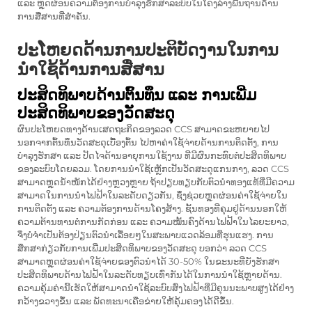
ແລະ ຫຼຸດຜ່ອນຄວາມຕ້ອງການບຳລຸງຮັກສາລະບົບໃນໂຄງລ່າງພື້ນຖານດ້ານ
ການສື່ສານທີ່ສຳຄັນ.
ປະໂຫຍດດ້ານການປະຕິບັດງານໃນການ
ນຳໃຊ້ດ້ານການສື່ສານ
ປະສິດທິພາບດ້ານຕົ້ນທຶນ ແລະ ການເພີ່ມ
ປະສິດທິພາບຂອງວັດສະດຸ
ຜົນປະໂຫຍດທາງດ້ານເສດຖະກິດຂອງລວດ CCS ສາມາດຂະຫຍາຍໄປ
ນອກຈາກຕົ້ນທຶນວັດສະດຸເບື້ອງຕົ້ນ ໄປຫາຄ່າໃຊ້ຈ່າຍດ້ານການຕິດຕັ້ງ, ການ
ບຳລຸງຮັກສາ ແລະ ປັດໄຈດ້ານອາຍຸການໃຊ້ງານ ທີ່ມີຜົນກະທົບຕໍ່ປະສິດທິພາບ
ຂອງລະບົບໂດຍລວມ. ໂດຍການນຳໃຊ້ເຫຼັກເປັນວັດສະດຸແກນກາງ, ລວດ CCS
ສາມາດຫຼຸດນ້ຳໜັກໄດ້ຢ່າງຫຼວງຫຼາຍ ຖ້າປຽບທຽບກັບຕົວນຳທອງແທ້ທີ່ມີຄວາມ
ສາມາດໃນການນຳໄຟຟ້າໃນລະດັບດຽວກັນ, ຊຶ່ງຊ່ວຍຫຼຸດຜ່ອນຄ່າໃຊ້ຈ່າຍໃນ
ການຕິດຕັ້ງ ແລະ ຄວາມຕ້ອງການດ້ານໂຄງສ້າງ. ຊັ້ນທອງທີ່ຄຸມຢູ່ດ້ານນອກໃຫ້
ຄວາມຕ້ານທານຕໍ່ການກັດກ່ອນ ແລະ ຄວາມໝັ້ນຄົງດ້ານໄຟຟ້າໃນໄລຍະຍາວ,
ຈຶ່ງບໍ່ຈຳເປັນຕ້ອງປ່ຽນຕົວນຳເລື້ອຍໆໃນສະພາບແວດລ້ອມທີ່ຮຸນແຮງ. ການ
ສຶກສາກ່ຽວກັບການເພີ່ມປະສິດທິພາບຂອງວັດສະດຸ ບອກວ່າ ລວດ CCS
ສາມາດຫຼຸດຜ່ອນຄ່າໃຊ້ຈ່າຍຂອງຕົວນຳໄດ້ 30-50% ໃນຂະນະທີ່ຍັງຮັກສາ
ປະສິດທິພາບດ້ານໄຟຟ້າໃນລະດັບທຽບເທົ່າກັນໄດ້ໃນການນຳໃຊ້ຫຼາຍດ້ານ.
ຄວາມຄຸ້ມຄ່ານີ້ເຮັດໃຫ້ສາມາດນຳໃຊ້ລະບົບສົ່ງໄຟຟ້າທີ່ມີຄຸນນະພາບສູງໄດ້ຢ່າງ
ກວ້າງຂວາງຂຶ້ນ ແລະ ພັດທະນາເຄືອຂ່າຍໃຫ້ຄຸ້ມຄອງໄດ້ດີຂຶ້ນ.