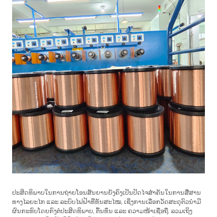
ປະສິດທິພາບໃນການຖ່າຍໂອນສັນຍານຍັງຄົງເປັນປັດໄຈສຳຄັນໃນການສື່ສານ
ທາງໄລຍະໄກ ແລະ ລະບົບໄຟຟ້າທີ່ທັນສະໄໝ, ເຊິ່ງການເລືອກວັດສະດຸຕົວນຳມີ
ຜົນກະທົບໂດຍກົງຕໍ່ປະສິດທິພາບ, ຕົ້ນທຶນ ແລະ ຄວາມໜ້າເຊື່ອຖື. ລວມເຖິງ