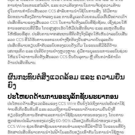
ການຖ່າຍໂອນກະແສໄຟຟ້າ, ແລະ ຄວາມຕ້ອງການໃນການຈັບຄູ່ຄວາມຕ້ານ
ຢູ່ໃນການກຳນົດເສັ້ນລວດ CCS ສຳລັບການນຳໃຊ້ໃນການສົ່ງ. ໄດ້ມີການ
ພັດທະນາເຄື່ອງມືການຈຳລອງ ແລະ ການສິມູເລດດ້ວຍຄອມພິວເຕີ້ເພື່ອຄາດເດົາ
ປະສິດທິພາບຂອງເສັ້ນລວດ CCS ໃນການຈັດຕັ້ງລະບົບທີ່ຊັບຊ້ອນ, ເຊິ່ງຊ່ວຍໃຫ້
ການອອກແບບທີ່ດີຂຶ້ນ ໂດຍສູງສຸດເຮັດໃຫ້ມີປະສິດທິພາບ ແລະ ລະຫຸດຕົ້ນທຶນ
ໃຫ້ໜ້ອຍທີ່ສຸດ. ປະສົບການຈາກສະຖານທີ່ຕິດຕັ້ງຈິງພິສູດໃຫ້ເຫັນວ່າລະບົບເສັ້ນ
ລວດ CCS ທີ່ໄດ້ຮັບການອອກແບບຢ່າງຖືກຕ້ອງນັ້ນສາມາດບັນລຸລະດັບ
ປະສິດທິພາບທຽບເທົ່າກັບລະບົບທອງແບບດັ້ງເດີມ ໃນຂະນະທີ່ມີຂໍ້ດີດ້ານ
ເສດຖະກິດ ແລະ ປະຕິບັດງານຢ່າງຫຼວງຫຼາຍ. ຄູ່ມືການບູລະນະການລະບົບຊ່ວຍ
ໃຫ້ແນ່ໃຈວ່າການຕິດຕັ້ງເສັ້ນລວດ CCS ນັ້ນບັນລຸຕາມ ຫຼື ເກີນກວ່າຂໍ້ກຳນົດ
ດ້ານປະສິດທິພາບ.
ຜົນກະທົບຕໍ່ສິ່ງແວດລ້ອມ ແລະ ຄວາມຍືນ
ຍົງ
ປະໂຫຍດດ້ານການອະນຸລັກຊັບພະຍາກອນ
ປະໂຫຍດດ້ານສິ່ງແວດລ້ອມຂອງ CCS Wire ຍື່ນຍົງໄປເຖິງການປະຢັດຄ່າໃຊ້
ຈ່າຍທີ່ເກີດຂຶ້ນທັນທີ ແລະ ລວມເຖິງການພິຈາລະນາດ້ານຄວາມຍືນຍົງທີ່
ກ່ຽວຂ້ອງກັບການຮັກສາແລະການນຳໃຊ້ຊັບພະຍາກອນທອງແດງ. ໂດຍການ
ຫຼຸດຜ່ອນປະລິມານທອງແດງລົງ 60-90% ເມື່ອທຽບກັບຕົວນຳທອງແດງແທ້,
CCS Wire ຊ່ວຍຮັກສາຊັບພະຍາກອນທຳມະຊາດທີ່ມີຄ່ານີ້ໄວ້ ໃນຂະນະທີ່ຍັງ
ຮັກສາປະສິດທິພາບການນຳໄຟຟ້າໃນລະດັບທຽບເທົ່າກັນໃນການນຳໃຊ້ຫຼາຍ