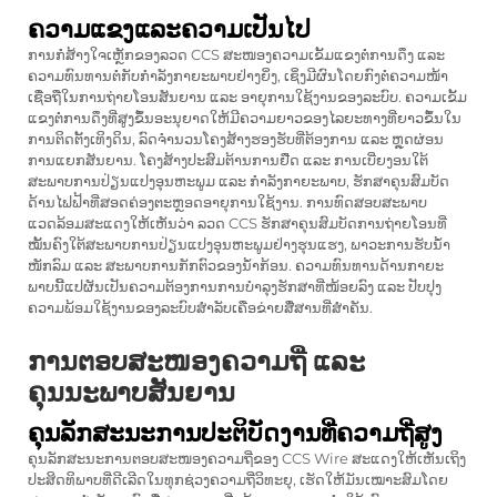
ຄວາມແຂງແລະຄວາມເປັນໄປ
ການກໍ່ສ້າງໃຈເຫຼັກຂອງລວດ CCS ສະໜອງຄວາມເຂັ້ມແຂງຕໍ່ການດຶງ ແລະ
ຄວາມທົນທານຕໍ່ກັບກຳລັງກາຍະພາບຢ່າງຍິ່ງ, ເຊິ່ງມີຜົນໂດຍກົງຕໍ່ຄວາມໜ້າ
ເຊື່ອຖືໃນການຖ່າຍໂອນສັນຍານ ແລະ ອາຍຸການໃຊ້ງານຂອງລະບົບ. ຄວາມເຂັ້ມ
ແຂງຕໍ່ການດຶງທີ່ສູງຂຶ້ນອະນຸຍາດໃຫ້ມີຄວາມຍາວຂອງໄລຍະທາງທີ່ຍາວຂຶ້ນໃນ
ການຕິດຕັ້ງເທິງດິນ, ລົດຈຳນວນໂຄງສ້າງຮອງຮັບທີ່ຕ້ອງການ ແລະ ຫຼຸດຜ່ອນ
ການແຍກສັນຍານ. ໂຄງສ້າງປະສົມຕ້ານການຢືດ ແລະ ການເບີ່ຍງອນໃຕ້
ສະພາບການປ່ຽນແປງອຸນຫະພູມ ແລະ ກຳລັງກາຍະພາບ, ຮັກສາຄຸນສົມບັດ
ດ້ານໄຟຟ້າທີ່ສອດຄ່ອງຕະຫຼອດອາຍຸການໃຊ້ງານ. ການທົດສອບສະພາບ
ແວດລ້ອມສະແດງໃຫ້ເຫັນວ່າ ລວດ CCS ຮັກສາຄຸນສົມບັດການຖ່າຍໂອນທີ່
ໝັ້ນຄົງໃຕ້ສະພາບການປ່ຽນແປງອຸນຫະພູມຢ່າງຮຸນແຮງ, ພາວະການຮັບນ້ຳ
ໜັກລົມ ແລະ ສະພາບການກັກຕົວຂອງນ້ຳກ້ອນ. ຄວາມທົນທານດ້ານກາຍະ
ພາບນີ້ແປຜັນເປັນຄວາມຕ້ອງການການບຳລຸງຮັກສາທີ່ໜ້ອຍລົງ ແລະ ປັບປຸງ
ຄວາມພ້ອມໃຊ້ງານຂອງລະບົບສຳລັບເຄືອຂ່າຍສື່ສານທີ່ສຳຄັນ.
ການຕອບສະໜອງຄວາມຖີ່ ແລະ
ຄຸນນະພາບສັນຍານ
ຄຸນລັກສະນະການປະຕິບັດງານທີ່ຄວາມຖີ່ສູງ
ຄຸນລັກສະນະການຕອບສະໜອງຄວາມຖີ່ຂອງ CCS Wire ສະແດງໃຫ້ເຫັນເຖິງ
ປະສິດທິພາບທີ່ດີເລີດໃນທຸກຊ່ວງຄວາມຖີ່ວິທະຍຸ, ເຮັດໃຫ້ມັນເໝາະສົມໂດຍ