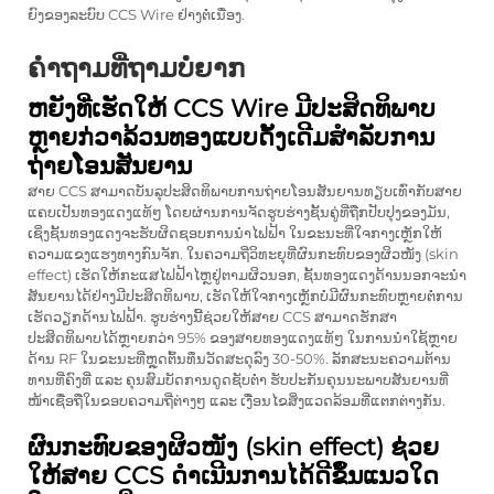
ຍົງຂອງລະບົບ CCS Wire ຢ່າງຕໍ່ເນື່ອງ.
ຄຳຖາມທີ່ຖາມບໍ່ຍາກ
ຫຍັງທີ່ເຮັດໃຫ້ CCS Wire ມີປະສິດທິພາບ
ຫຼາຍກ່ວາລ້ວນທອງແບບດັ້ງເດີມສໍາລັບການ
ຖ່າຍໂອນສັນຍານ
ສາຍ CCS ສາມາດບັນລຸປະສິດທິພາບການຖ່າຍໂອນສັນຍານທຽບເທົ່າກັບສາຍ
ແຄບເປັນທອງແດງແທ້ໆ ໂດຍຜ່ານການຈັດຮູບຮ່າງຊັ້ນຄູ່ທີ່ຖືກປັບປຸງຂອງມັນ,
ເຊິ່ງຊັ້ນທອງແດງຈະຮັບຜິດຊອບການນຳໄຟຟ້າ ໃນຂະນະທີ່ໃຈກາງເຫຼັກໃຫ້
ຄວາມແຂງແຮງທາງກົນຈັກ. ໃນຄວາມຖີ່ວິທະຍຸທີ່ຜົນກະທົບຂອງຜິວໜັງ (skin
effect) ເຮັດໃຫ້ກະແສໄຟຟ້າໄຫຼຢູ່ຕາມຜິວນອກ, ຊັ້ນທອງແດງດ້ານນອກຈະນຳ
ສັນຍານໄດ້ຢ່າງມີປະສິດທິພາບ, ເຮັດໃຫ້ໃຈກາງເຫຼັກບໍ່ມີຜົນກະທົບຫຼາຍຕໍ່ການ
ເຮັດວຽກດ້ານໄຟຟ້າ. ຮູບຮ່າງນີ້ຊ່ວຍໃຫ້ສາຍ CCS ສາມາດຮັກສາ
ປະສິດທິພາບໄດ້ຫຼາຍກວ່າ 95% ຂອງສາຍທອງແດງແທ້ໆ ໃນການນຳໃຊ້ຫຼາຍ
ດ້ານ RF ໃນຂະນະທີ່ຫຼຸດຕົ້ນທຶນວັດສະດຸລົງ 30-50%. ລັກສະນະຄວາມຕ້ານ
ທານທີ່ຄົງທີ່ ແລະ ຄຸນສົມບັດການດູດຊັບຕ່ຳ ຮັບປະກັນຄຸນນະພາບສັນຍານທີ່
ໜ້າເຊື່ອຖືໃນຂອບຄວາມຖີ່ຕ່າງໆ ແລະ ເງື່ອນໄຂສິ່ງແວດລ້ອມທີ່ແຕກຕ່າງກັນ.
ຜົນກະທົບຂອງຜິວໜັງ (skin effect) ຊ່ວຍ
ໃຫ້ສາຍ CCS ດຳເນີນການໄດ້ດີຂຶ້ນແນວໃດ