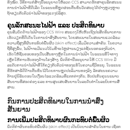
ທັງໝົດ. ວິທີການກໍ່ສ້າງນີ້ອະນຸຍາດໃຫ້ລວດ CCS ສາມາດຮັກສາຄຸນລັກສະນະ
ການນຳໄຟຟ້າທີ່ດີເລີດ ໃນຂະນະທີ່ຫຼຸດຜ່ອນຕົ້ນທຶນວັດສະດຸໄດ້ຢ່າງຫຼວງຫຼາຍ
ຖ້າທຽບກັບຕົວນຳໄຟຟ້າທອງແດງບໍລິສຸດ.
ຄຸນລັກສະນະໄຟຟ້າ ແລະ ປະສິດທິພາບ
ຄຸນສົມບັດດ້ານໄຟຟ້າຂອງ CCS Wire ສະແດງໃຫ້ເຫັນເຖິງປະສິດທິພາບການ
ເຮັດວຽກທີ່ດີເດັ່ນໃນການນຳສົ່ງສັນຍານ, ໂດຍສະເພາະໃນສະພາບແວດລ້ອມ
ຄວາມຖີ່ສູງທີ່ຜົນກະທົບຕໍ່ພື້ນຜິວ (skin effect) ເລີ່ມມີຄວາມສຳຄັນ. ໃນຄວາມ
ຖີ່ທີ່ສູງຂຶ້ນ, ໄຟຟ້າຈະມີແນວໂນ້ມທີ່ຈະໄຫຼຜ່ານພຽງແຕ່ຊັ້ນນອກຂອງຕົວນຳ,
ເຮັດໃຫ້ຊັ້ນຄອບທອງເປັນເສັ້ນທາງຫຼັກໃນການນຳໄຟຟ້າ ໃນຂະນະທີ່ໃຈກາງ
ເຫຼັກໃຫ້ການຮັບຮອງດ້ານໂຄງສ້າງ. ພຶດຕິກຳນີ້ອະນຸຍາດໃຫ້ CCS Wire ມີ
ລະດັບການນຳໄຟຟ້າທີ່ໃກ້ຄຽງກັບຕົວນຳທອງແທ້ໃນຄວາມຖີ່ວິທະຍຸ, ໃນຂະນະ
ທີ່ຮັກສາຂໍ້ດີດ້ານຕົ້ນທຶນໄວ້ໂດຍການຫຼຸດປະລິມານທອງລົງ. ລັກສະນະຄວາມ
ຕ້ານຢູ່ນິລັນດອນໃນເງື່ອນໄຂແວດລ້ອມທີ່ແຕກຕ່າງກັນ, ຮັບປະກັນຄຸນນະພາບ
ສັນຍານທີ່ສອດຄ່ອງ ແລະ ການສູນເສຍສັນຍານໃນລະດັບຕ່ຳໃນລະບົບການສື່
ສານ.
ກົນການປະສິດທິພາບໃນການນຳສົ່ງ
ສັນຍານ
ການເພີ່ມປະສິດທິພາບຜົນກະທົບຕໍ່ພື້ນຜິວ
ພຶດຕິກຳຜົນກະທົບຕໍ່ພື້ນຜິວ (skin effect) ເປັນບົດບາດສຳຄັນໃນການ
ເຊືອກ