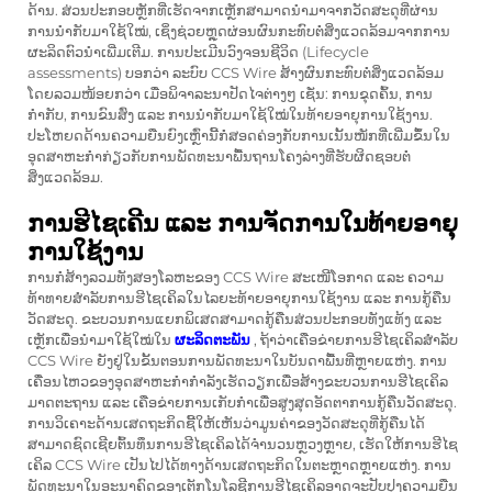
ດ້ານ. ສ່ວນປະກອບຫຼັກທີ່ເຮັດຈາກເຫຼັກສາມາດນຳມາຈາກວັດສະດຸທີ່ຜ່ານ
ການນຳກັບມາໃຊ້ໃໝ່, ເຊິ່ງຊ່ວຍຫຼຸດຜ່ອນຜົນກະທົບຕໍ່ສິ່ງແວດລ້ອມຈາກການ
ຜະລິດຕົວນຳເພີ່ມເຕີມ. ການປະເມີນວົງຈອນຊີວິດ (Lifecycle
assessments) ບອກວ່າ ລະບົບ CCS Wire ສ້າງຜົນກະທົບຕໍ່ສິ່ງແວດລ້ອມ
ໂດຍລວມໜ້ອຍກວ່າ ເມື່ອພິຈາລະນາປັດໄຈຕ່າງໆ ເຊັ່ນ: ການຂຸດຄົ້ນ, ການ
ກຳກັບ, ການຂົນສົ່ງ ແລະ ການນຳກັບມາໃຊ້ໃໝ່ໃນທ້າຍອາຍຸການໃຊ້ງານ.
ປະໂຫຍດດ້ານຄວາມຍືນຍົງເຫຼົ່ານີ້ກໍ່ສອດຄ່ອງກັບການເນັ້ນໜັກທີ່ເພີ່ມຂຶ້ນໃນ
ອຸດສາຫະກຳກ່ຽວກັບການພັດທະນາພື້ນຖານໂຄງລ່າງທີ່ຮັບຜິດຊອບຕໍ່
ສິ່ງແວດລ້ອມ.
ການຮີໄຊເຄີນ ແລະ ການຈັດການໃນທ້າຍອາຍຸ
ການໃຊ້ງານ
ການກໍ່ສ້າງລວມທັງສອງໂລຫະຂອງ CCS Wire ສະເໜີໂອກາດ ແລະ ຄວາມ
ທ້າທາຍສໍາລັບການຮີໄຊເຄິລໃນໄລຍະທ້າຍອາຍຸການໃຊ້ງານ ແລະ ການກູ້ຄືນ
ວັດສະດຸ. ຂະບວນການແຍກພິເສດສາມາດກູ້ຄືນສ່ວນປະກອບທັງແທ້ງ ແລະ
ເຫຼັກເພື່ອນໍາມາໃຊ້ໃໝ່ໃນ
ຜະລິດຕະພັນ
, ຖ້າວ່າເຄືອຂ່າຍການຮີໄຊເຄິລສໍາລັບ
CCS Wire ຍັງຢູ່ໃນຂັ້ນຕອນການພັດທະນາໃນບັນດາພື້ນທີ່ຫຼາຍແຫ່ງ. ການ
ເຄື່ອນໄຫວຂອງອຸດສາຫະກໍາກໍາລັງເຮັດວຽກເພື່ອສ້າງຂະບວນການຮີໄຊເຄິລ
ມາດຕະຖານ ແລະ ເຄືອຂ່າຍການເກັບກໍາເພື່ອສູງສຸດອັດຕາການກູ້ຄືນວັດສະດຸ.
ການວິເຄາະດ້ານເສດຖະກິດຊີ້ໃຫ້ເຫັນວ່າມູນຄ່າຂອງວັດສະດຸທີ່ກູ້ຄືນໄດ້
ສາມາດຊົດເຊີຍຕົ້ນທຶນການຮີໄຊເຄິລໄດ້ຈໍານວນຫຼວງຫຼາຍ, ເຮັດໃຫ້ການຮີໄຊ
ເຄິລ CCS Wire ເປັນໄປໄດ້ທາງດ້ານເສດຖະກິດໃນຕະຫຼາດຫຼາຍແຫ່ງ. ການ
ພັດທະນາໃນອະນາຄົດຂອງເຕັກໂນໂລຊີການຮີໄຊເຄິລອາດຈະປັບປຸງຄວາມຍືນ