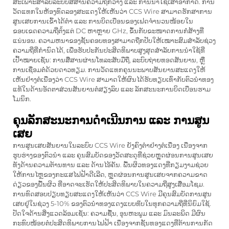
ສະເພາະສຳລັບລະບົບສື່ສານຄວາມຖີ່ກວ້າງ ແລະ ການນຳໃຊ້ເສົາອາກາດ. ການ
ວັດແທກໃນຫ້ອງທົດລອງສະແດງໃຫ້ເຫັນວ່າ CCS Wire ສາມາດຮັກສາການ
ສູນເສຍການເຂົ້າໄດ້ຕ່ຳ ແລະ ການບິດເບືອນຂອງເຟດຈຳນວນໜ້ອຍໃນ
ຂອບເຂດຄວາມຖີ່ຕั้ງແຕ່ DC ຫາຫຼາຍ GHz, ຂຶ້ນກັບຂະໜາດການກໍ່ສ້າງທີ່
ແນ່ນອນ. ຄວາມຫນາຂອງຊັ້ນຄອບທອງສາມາດຖືກປັບໃຫ້ເໝາະສົມສຳລັບຊ່ວງ
ຄວາມຖີ່ທີ່ກຳນົດໄດ້, ເພື່ອຮັບປະກັນປະສິດທິພາບສູງສຸດສຳລັບການນຳໃຊ້ທີ່
ເປົ້າໝາຍເຊັ່ນ: ການສື່ສານຜ່ານໂທລະສັບມືຖື, ລະບົບຖ່າຍທອດສັນຍານ, ຫຼື
ການເຊື່ອມຕໍ່ດ້ວຍດາວທຽມ. ການວັດແທກຄຸນນະພາບສັນຍານສະແດງໃຫ້
ເຫັນຢ່າງຕໍ່ເນື່ອງວ່າ CCS Wire ສາມາດໃຫ້ຜົນໄດ້ຮັບທຽບເທົ່າກັບຕົວນຳທອງ
ແທ້ໃນດ້ານອັດຕາສ່ວນສັນຍານຕໍ່ສຽງລົບ ແລະ ລັກສະນະການບິດເບືອນຮາມ
ໂມນິກ.
ຄຸນລັກສະນະການດຳເນີນການ ແລະ ການສູນ
ເສຍ
ການສູນເສຍສັນຍານໃນລະບົບ CCS Wire ຍັງຄົງຕ່ຳຢ່າງຕໍ່ເນື່ອງ ເນື່ອງຈາກ
ຮູບຮ່າງຂອງຕົວນຳ ແລະ ຄຸນສົມບັດຂອງວັດສະດຸທີ່ຊ່ວຍຫຼຸດຜ່ອນການສູນເສຍ
ທັງດ້ານຄວາມຕ້ານທານ ແລະ ດ້ານໄອ້ຄັນ. ພື້ນຜິວທອງແດງທີ່ກຽມງາມຊ່ວຍ
ໃຫ້ການໄຫຼຂອງກະແສໄຟຟ້າດີເລີດ, ຫຼຸດຜ່ອນການສູນເສຍຈາກຄວາມຂາດ
ດ່ຽວຂອງພື້ນຜິວ ທີ່ອາດຈະເຮັດໃຫ້ປະສິດທິພາບໃນຄວາມຖີ່ສູງເສື່ອມໂຊມ.
ການທົດສອບປຽບທຽບສະແດງໃຫ້ເຫັນວ່າ CCS Wire ມີຄຸນສົມບັດການສູນ
ເສຍຢູ່ໃນຊ່ວງ 5-10% ຂອງຕົວນຳທອງແດງແບບທึບໃນທຸກຄວາມຖີ່ທີ່ນິຍົມໃຊ້.
ປັດໃຈດ້ານສິ່ງແວດລ້ອມເຊັ່ນ: ຄວາມຊື້ນ, ອຸນຫະພູມ ແລະ ມົນລະພິດ ມີຜົນ
ກະທົບໜ້ອຍຕໍ່ປະສິດທິພາບການໄຟຟ້າ ເນື່ອງຈາກຊັ້ນທອງແດງທີ່ຕ້ານການກັດ