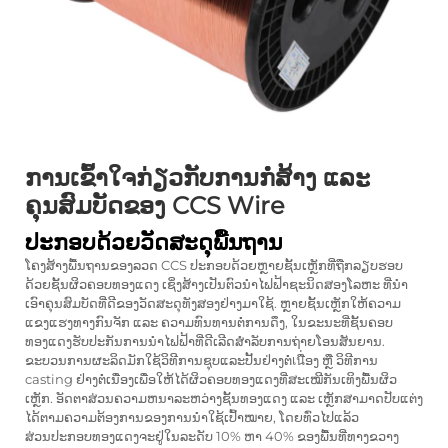
ການເຂົ້າໃຈກ່ຽວກັບການກໍ່ສ້າງ ແລະ
ຄຸນສົມບັດຂອງ CCS Wire
ປະກອບດ້ວຍວັດສະດຸພື້ນຖານ
ໂຄງສ້າງພື້ນຖານຂອງລວດ CCS ປະກອບດ້ວຍຫຼາຍຊັ້ນເຫຼັກທີ່ຖືກລຽບຮອບ
ດ້ວຍຊັ້ນຜິວຄອບທອງແດງ ເຊິ່ງສ້າງເປັນຕົວນຳໄຟຟ້າຊະນິດສອງໂລຫະ ທີ່ນຳ
ເອົາຄຸນສົມບັດທີ່ດີຂອງວັດສະດຸທັງສອງຢ່າງມາໃຊ້. ຫຼາຍຊັ້ນເຫຼັກໃຫ້ຄວາມ
ແຂງແຮງທາງກົນຈັກ ແລະ ຄວາມທົນທານຕໍ່ການດຶງ, ໃນຂະນະທີ່ຊັ້ນຄອບ
ທອງແດງຮັບປະກັນການນຳໄຟຟ້າທີ່ດີເລີດສຳລັບການຖ່າຍໂອນສັນຍານ.
ຂະບວນການຜະລິດມັກໃຊ້ວິທີການຊຸບແລະປັ້ນຢ່າງຕໍ່เนື່ອງ ຫຼື ວິທີການ
casting ຢ່າງຕໍ່ເນື່ອງເພື່ອໃຫ້ໄດ້ຜິວຄອບທອງແດງທີ່ສະເໝີກັນເທິງພື້ນຜິວ
ເຫຼັກ. ອັດຕາສ່ວນຄວາມຫນາລະຫວ່າງຊັ້ນທອງແດງ ແລະ ເຫຼັກສາມາດປັບແຕ່ງ
ໄດ້ຕາມຄວາມຕ້ອງການຂອງການນຳໃຊ້ເປົ້າໝາຍ, ໂດຍທົ່ວໄປແລ້ວ
ສ່ວນປະກອບທອງແດງຈະຢູ່ໃນລະດັບ 10% ຫາ 40% ຂອງພື້ນທີ່ທາງຂວາງ