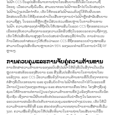
ໄຟຟ້າ CCS
ບັນລຸປະສິດທິພາບການຖ່າຍໂອນສັນຍານທີ່ດີເລີດໃນຄວາມຖີ່
ວິທະຍຸ. ເມື່ອຄວາມຖີ່ເພີ່ມຂຶ້ນ, ສາມະນາກອນໄຟຟ້າຈະເຂົ້າໄປໃນວັດສະດຸນຳ
ໄຟຟ້າພຽງແຕ່ເລິກຈຳກັດ, ເຮັດໃຫ້ກະແສໄຟຟ້າລວມຕົວຢູ່ໃກ້ກັບຜິວນອກ.
ລັກສະນະນີ້ເຮັດໃຫ້ຊັ້ນຄອບຄຳເປັນເສັ້ນທາງການນຳໄຟຟ້າຫຼັກສຳລັບສັນຍານ
ຄວາມຖີ່ສູງ, ໃນຂະນະທີ່ຫຼັກເຫຼັກມີສ່ວນຮ່ວມໜ້ອຍຫຼາຍໃນການຕ້ານທານ
ໄຟຟ້າ. ຄວາມໜາຂອງຄຳທີ່ຖືກປັບໃຫ້ເໝາະສົມໃນລວດ CCS ຖືກອອກແບບມາ
ເພື່ອຮອງຮັບຄວາມຕ້ອງການຂອງຄວາມເລິກຜິວໜັງໃນຂອບເຂດຄວາມຖີ່ຕ່າງໆ,
ເຮັດໃຫ້ປະສິດທິພາບສູງສຸດໂດຍບໍ່ເສຍຄ່າວັດສະດຸທີ່ບໍ່ຈຳເປັນ. ການຄຳນວນ
ດ້ານວິສະວະກຳສະແດງໃຫ້ເຫັນວ່າລວດ CCS ທີ່ຖືກອອກແບບຢ່າງເໝາະສົມ
ສາມາດບັນລຸປະສິດທິພາບຫຼາຍກວ່າ 95% ຂອງລວດຄຳແທ້ໃນການນຳໃຊ້ RF
ຫຼາຍໆ.
ການຄວບຄຸມແລະການຈັບຄູ່ຄວາມຕ້ານທານ
ການຮັກສາຄວາມຕ້ານທານຂອງລະບົບສົ່ງໄຟຟ້າໃຫ້ຄົງທີ່ເປັນສິ່ງຈຳເປັນເພື່ອ
ຫຼຸດການສະທ້ອນຂອງສັນຍານ ແລະ ສົ່ງເສີມປະສິດທິພາບໃນການຖ່າຍໂອນ
ພະລັງງານ. ລວດ CCS ມີຄວາມໝັ້ນຄົງດ້ານຄວາມຕ້ານທານທີ່ດີເນື່ອງຈາກການ
ກໍ່ສ້າງທີ່ເປັນເອກະພາບ ແລະ ຄຸນສົມບັດດ້ານໄຟຟ້າທີ່ຄາດເດົາໄດ້ໃນຂະນະທີ່
ມີການປ່ຽນແປງຂອງອຸນຫະພູມ ແລະ ສະພາບການເຄື່ອນໄຫວ. ໂຄງສ້າງຊັ້ນຄູ່
ຊ່ວຍໃຫ້ຕ້ານທານຕໍ່ການປ່ຽນແປງຄວາມຕ້ານທານທີ່ກ່ຽວຂ້ອງກັບການເກີດອົກ
ຊີເດຊັ່ນ ເຊິ່ງອາດຈະມີຜົນກະທົບຕໍ່ປະເພດລວດຕົວນຳອື່ນໆໃນໄລຍະຍາວ.
ຂະບວນການຜະລິດຮັບປະກັນການຄວບຄຸມຂະໜາດຢ່າງແນ່ນອນ, ເຮັດໃຫ້ມີ
ຄວາມຕ້ານທານທີ່ຄົງທີ່ ແລະ ສອດຄ່ອງກັບມາດຕະຖານດ້ານການສື່ສານທີ່ເຂັ້ມ
ງວດ. ຄວາມໝັ້ນຄົງນີ້ຊ່ວຍໃຫ້ປະສິດທິພາບໃນການຖ່າຍໂອນສັນຍານດີຂຶ້ນ