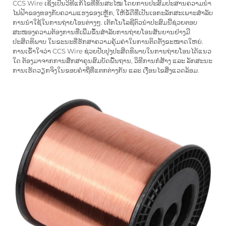
CCS Wire ເຊິ່ງເປັນວິທີແກ້ໄຂທີ່ທັນສະໄໝ ໂດຍການປະສົມປະສານຄວາມນຳ
ໄຟຟ້າຂອງທອງກັບຄວາມແຮງຂອງເຫຼັກ, ໃຫ້ຂໍ້ດີທີ່ເປັນເອກະລັກສະເພາະສຳລັບ
ການນຳໃຊ້ໃນການຖ່າຍໂອນຕ່າງໆ. ເຕັກໂນໂລຊີຕົວນຳປະສົມນີ້ຊ່ວຍຕອບ
ສະໜອງຄວາມຕ້ອງການທີ່ເພີ່ມຂຶ້ນສຳລັບການຖ່າຍໂອນສັນຍານຢ່າງມີ
ປະສິດທິພາບ ໃນຂະນະທີ່ຮັກສາຄວາມຄຸ້ມຄ່າໃນການຕິດຕັ້ງຂະໜາດໃຫຍ່.
ການເຂົ້າໃຈວ່າ CCS Wire ຊ່ວຍປັບປຸງປະສິດທິພາບໃນການຖ່າຍໂອນໄດ້ແນວ
ໃດ ຕ້ອງມາຈາກການສຶກສາຄຸນສົມບັດພື້ນຖານ, ວິທີການກໍ່ສ້າງ ແລະ ລັກສະນະ
ການເຮັດວຽກຈິງໃນຂອບຄຳຖີ່ທີ່ແຕກຕ່າງກັນ ແລະ ເງື່ອນໄຂສິ່ງແວດລ້ອມ.