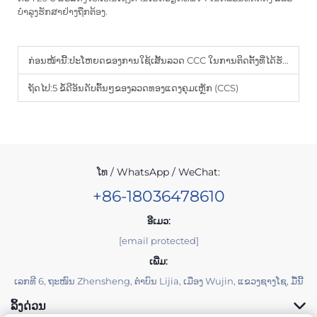
ບຳລຸງຮັກສາຢ່າງຖືກຕ້ອງ.
ກ່ອນໜ້ານີ້:
ປະໂຫຍດຂອງການໃຊ້ເສັ້ນລວດ CCC ໃນການຕິດຕັ້ງທີ່ໄດ້ຮັບການຢັ້ງຢືນ
ຖັດໄປ:
5 ຂໍ້ດີອັນດັບຕົ້ນໆຂອງລວດທອງແດງຄຸມເຫຼັກ (CCS)
ໂທ / WhatsApp / WeChat:
+86-18036478610
ອີເມວ:
[email protected]
ເພີ່ມ:
ເລກທີ 6, ຖະໜົນ Zhensheng, ຕຳບົນ Lijia, ເມືອງ Wujin, ແຂວງຊາງໂຊ, ມື້ນີ້
ລິ້ງດ່ວນ