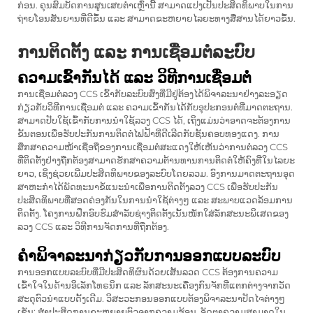
ກ່ອນ. ຄຸນສົມບັດການສູນເສຍຕ່ຳເຫຼົ່ານີ້ ສາມາດແປງເປັນປະສິດທິພາບໃນການ
ຖ່າຍໂອນສັນຍານທີ່ດີຂຶ້ນ ແລະ ສາມາດຂະຫຍາຍໄລຍະທາງສື່ສານໄດ້ຍາວຂຶ້ນ.
ການຕິດຕັ້ງ ແລະ ການເຊື່ອມຕໍ່ລະບົບ
ຄວາມເຂົ້າກັນໄດ້ ແລະ ວິທີການເຊື່ອມຕໍ່
ການເຊື່ອມຕໍ່ລວງ CCS ເຂົ້າກັບລະບົບສົ່ງທີ່ມີຢູ່ຕ້ອງໄດ້ພິຈາລະນາຢ່າງລະອຽດ
ກ່ຽວກັບວິທີການເຊື່ອມຕໍ່ ແລະ ຄວາມເຂົ້າກັນໄດ້ກັບອຸປະກອນຕໍ່ທີ່ມາດຕະຖານ.
ສາມາດປັບໃຊ້ເຂົ້າກັບການນໍາໃຊ້ລວງ CCS ໄດ້, ເຖິງແມ່ນວ່າອາດຈະຕ້ອງການ
ຂັ້ນຕອນເພື່ອຮັບປະກັນການຕິດຕໍ່ໄຟຟ້າທີ່ດີເລີດກັບຊັ້ນຄອບທອງແດງ. ການ
ສຶກສາຄວາມໜ້າເຊື່ອຖືຂອງການເຊື່ອມຕໍ່ສະແດງໃຫ້ເຫັນວ່າການຕໍ່ລວງ CCS
ທີ່ຕິດຕັ້ງຢ່າງຖືກຕ້ອງສາມາດຮັກສາຄວາມຕ້ານທານການຕິດຕໍ່ໃຫ້ຄົງທີ່ໃນໄລຍະ
ຍາວ, ເຊິ່ງຊ່ວຍເພີ່ມປະສິດທິພາບຂອງລະບົບໂດຍລວມ. ອົງການມາດຕະຖານອຸດ
ສາຫະກໍາໄດ້ພັດທະນາຂໍ້ແນະນໍາເພື່ອການຕິດຕັ້ງລວງ CCS ເພື່ອຮັບປະກັນ
ປະສິດທິພາບທີ່ສອດຄ່ອງກັນໃນການນໍາໃຊ້ຕ່າງໆ ແລະ ສະພາບແວດລ້ອມການ
ຕິດຕັ້ງ. ໂຄງການຝຶກອົບຮົມສໍາລັບຊ່າງຕິດຕັ້ງເນັ້ນໜັກໃສ່ລັກສະນະພິເສດຂອງ
ລວງ CCS ແລະ ວິທີການຈັດການທີ່ຖືກຕ້ອງ.
ຄຳພິຈາລະນາກ່ຽວກັບການອອກແບບລະບົບ
ການອອກແບບລະບົບທີ່ມີປະສິດທິຜົນດ້ວຍເສັ້ນລວດ CCS ຕ້ອງການຄວາມ
ເຂົ້າໃຈໃນດ້ານອິເລັກໂທຣນິກ ແລະ ລັກສະນະເຄື່ອງກົນຈັກທີ່ແຕກຕ່າງຈາກວັດ
ສະດຸຕົວນຳແບບດັ້ງເດີມ. ວິສະວະກອນອອກແບບຕ້ອງພິຈາລະນາປັດໄຈຕ່າງໆ
ເຊັ່ນ: ສຳປະສິດການຂະຫຍາຍຕົວຈາກຄວາມຮ້ອນ, ອັດຕາຄວາມສາມາດໃນ