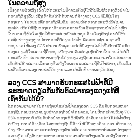
ໃນຄວາມຖີ່ສູງ
ເຟື້ອງການຜິວໜັງ ເຮັດໃຫ້ກະແສໄຟຟ້າລວມຕົວຢູ່ໃກ້ກັບພື້ນຜິວຂອງຕົວນຳໃນ
ຄວາມຖີ່ທີ່ສູງຂຶ້ນ, ເຊິ່ງເຂົ້າກັນໄດ້ດີກັບການກໍ່ສ້າງລວງ CCS ທີ່ມີຊັ້ນໂຄ່ງ
ທອງແດງ. ໃນຂະນະທີ່ຄວາມຖີ່ເພີ່ມຂຶ້ນ, ຄວາມເລິກຂອງກະແສທີ່ເຂົ້າໄປຈະ
ຫຼຸດລົງ, ເຮັດໃຫ້ຊັ້ນທອງແດງດ້ານນອກກາຍເປັນເສັ້ນທາງການນຳໄຟຟ້າຫຼັກ
ໃນຂະນະທີ່ຫົວໃຈເຫຼັກໃຫ້ການສະຫນັບສະຫນູນດ້ານໂຄງສ້າງໂດຍບໍ່ມີຜົນ
ກະທົບຢ່າງຫຼວງຫຼາຍຕໍ່ການປະຕິບັດງານໄຟຟ້າ. ລັກສະນະທຳມະຊາດນີ້
ອະນຸຍາດໃຫ້ລວງ CCS ສາມາດບັນລຸການປະຕິບັດງານໄຟຟ້າທີ່ເກືອບຄືກັນກັບ
ທອງແດງແທ້ໃນຄວາມຖີ່ວິທະຍຸ, ເນື່ອງຈາກວັດສະດຸເຫຼັກດ້ານໃນກາຍເປັນບໍ່ມີ
ກະແສໄຟຟ້າ. ຄວາມຫນາຂອງຊັ້ນໂຄ່ງທອງແດງຖືກອອກແບບມາໂດຍສະເພາະ
ເພື່ອຮັບມືກັບຄວາມເລິກຂອງຜິວໜັງໃນຂອບເຂດຄວາມຖີ່ທີ່ເປົ້າໝາຍ, ເພື່ອເພີ່ມ
ປະສິດທິພາບຂອງການປະຕິບັດງານ ແລະ ປະສິດທິພາບຂອງວັດສະດຸ.
ລວງ CCS ສາມາດຮັບກະແສໄຟຟ້າທີ່ມີ
ຂະໜາດດຽວກັນກັບຕົວນຳທອງແດງແທ້ທີ່
ເທົ່າກັນໄດ້ບໍ?
ຂີດຄວາມສາມາດໃນການຖ່າຍໂອນໄຟຟ້າຂອງລວດ CCS ຂຶ້ນກັບຄວາມຫນາ
ຂອງຊັ້ນຄອບທອງແລະຮູບຮ່າງຂອງຕົວນຳໂດຍລວມ, ໂດຍປົກກະຕິຈະບັນລຸ 70-
85% ຂອງການຈັດອັນດັບຕົວນຳທອງແທ້ທີ່ເທົ່າກັນສຳລັບການນຳໃຊ້ໄຟຟ້າຢ່າງ
ຕໍ່ເນື່ອງ. ການກໍ່ສ້າງດ້ວຍໂລຫະສອງຊັ້ນນີ້ສ້າງໃຫ້ມີບັນຫາດ້ານຄວາມຮ້ອນບາງ
ຢ່າງ ເນື່ອງຈາກຄວາມແຕກຕ່າງຂອງສຳປະສິດການຂະຫຍາຍຕົວລະຫວ່າງທອງ
ແລະເຫຼັກ, ເຊິ່ງຕ້ອງການການອອກແບບຄວາມຮ້ອນຢ່າງລະມັດລະວັງໃນການ