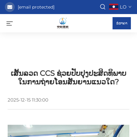
LO
[email protected]
ຂໍຮາຄາ
ເສັ້ນລວດ CCS ຊ່ວຍປັບປຸງປະສິດທິພາບ
ໃນການຖ່າຍໂອນສັນຍານແນວໃດ?
2025-12-15 11:30:00