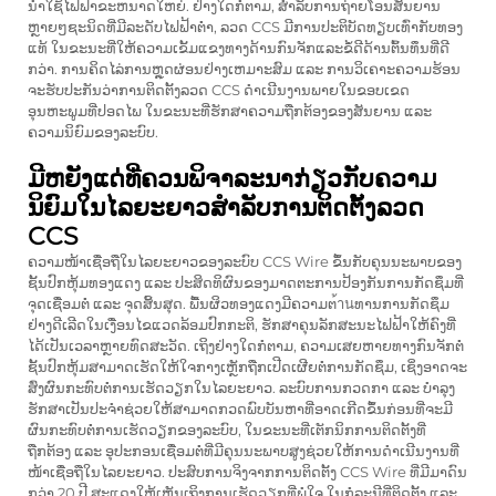
ນຳໃຊ້ໄຟຟ້າຂະຫນາດໃຫຍ່. ຢ່າງໃດກໍຕາມ, ສຳລັບການຖ່າຍໂອນສັນຍານ
ຫຼາຍໆຊະນິດທີ່ມີລະດັບໄຟຟ້າຕ່ຳ, ລວດ CCS ມີການປະຕິບັດທຽບເທົ່າກັບທອງ
ແທ້ ໃນຂະນະທີ່ໃຫ້ຄວາມເຂັ້ມແຂງທາງດ້ານກົນຈັກແລະຂໍ້ດີດ້ານຕົ້ນທຶນທີ່ດີ
ກວ່າ. ການຄິດໄລ່ການຫຼຸດຜ່ອນຢ່າງເຫມາະສົມ ແລະ ການວິເຄາະຄວາມຮ້ອນ
ຈະຮັບປະກັນວ່າການຕິດຕັ້ງລວດ CCS ດຳເນີນງານພາຍໃນຂອບເຂດ
ອຸນຫະພູມທີ່ປອດໄພ ໃນຂະນະທີ່ຮັກສາຄວາມຖືກຕ້ອງຂອງສັນຍານ ແລະ
ຄວາມນິຍົມຂອງລະບົບ.
ມີຫຍັງແດ່ທີ່ຄວນພິຈາລະນາກ່ຽວກັບຄວາມ
ນິຍົມໃນໄລຍະຍາວສຳລັບການຕິດຕັ້ງລວດ
CCS
ຄວາມໜ້າເຊື່ອຖືໃນໄລຍະຍາວຂອງລະບົບ CCS Wire ຂຶ້ນກັບຄຸນນະພາບຂອງ
ຊັ້ນປົກຫຸ້ມທອງແດງ ແລະ ປະສິດທິຜົນຂອງມາດຕະການປ້ອງກັນການກັດຊຶມທີ່
ຈຸດເຊື່ອມຕໍ່ ແລະ ຈຸດສິ້ນສຸດ. ພື້ນຜິວທອງແດງມີຄວາມຕ้านທານການກັດຊຶມ
ຢ່າງດີເລີດໃນເງື່ອນໄຂແວດລ້ອມປົກກະຕິ, ຮັກສາຄຸນລັກສະນະໄຟຟ້າໃຫ້ຄົງທີ່
ໄດ້ເປັນເວລາຫຼາຍທົດສະວັດ. ເຖິງຢ່າງໃດກໍຕາມ, ຄວາມເສຍຫາຍທາງກົນຈັກຕໍ່
ຊັ້ນປົກຫຸ້ມສາມາດເຮັດໃຫ້ໃຈກາງເຫຼັກຖືກເປີດເຜີຍຕໍ່ການກັດຊຶມ, ເຊິ່ງອາດຈະ
ສົ່ງຜົນກະທົບຕໍ່ການເຮັດວຽກໃນໄລຍະຍາວ. ລະບົບການກວດກາ ແລະ ບຳລຸງ
ຮັກສາເປັນປະຈຳຊ່ວຍໃຫ້ສາມາດກວດພົບບັນຫາທີ່ອາດເກີດຂຶ້ນກ່ອນທີ່ຈະມີ
ຜົນກະທົບຕໍ່ການເຮັດວຽກຂອງລະບົບ, ໃນຂະນະທີ່ເຕັກນິກການຕິດຕັ້ງທີ່
ຖືກຕ້ອງ ແລະ ອຸປະກອນເຊື່ອມຕໍ່ທີ່ມີຄຸນນະພາບສູງຊ່ວຍໃຫ້ການດຳເນີນງານທີ່
ໜ້າເຊື່ອຖືໃນໄລຍະຍາວ. ປະສົບການຈິງຈາກການຕິດຕັ້ງ CCS Wire ທີ່ມີມາດົນ
ກວ່າ 20 ປີ ສະແດງໃຫ້ເຫັນເຖິງການເຮັດວຽກທີ່ພໍໃຈ ໃນກໍລະນີທີ່ຕິດຕັ້ງ ແລະ