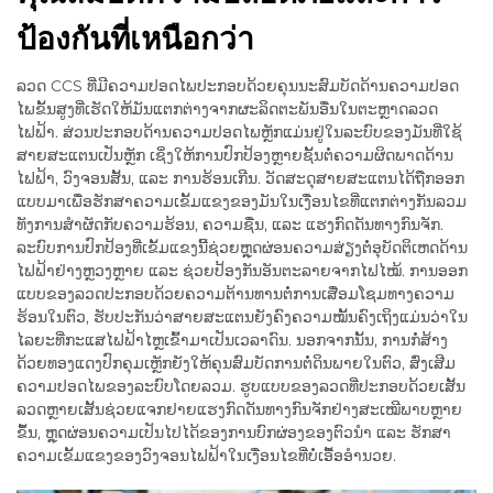
ป้องกันที่เหนือกว่า
ລວດ CCS ທີ່ມີຄວາມປອດໄພປະກອບດ້ວຍຄຸນນະສົມບັດດ້ານຄວາມປອດ
ໄພຂັ້ນສູງທີ່ເຮັດໃຫ້ມັນແຕກຕ່າງຈາກຜະລິດຕະພັນອື່ນໃນຕະຫຼາດລວດ
ໄຟຟ້າ. ສ່ວນປະກອບດ້ານຄວາມປອດໄພຫຼັກແມ່ນຢູ່ໃນລະບົບຂອງມັນທີ່ໃຊ້
ສາຍສະແຕນເປັນຫຼັກ ເຊິ່ງໃຫ້ການປົກປ້ອງຫຼາຍຊັ້ນຕໍ່ຄວາມຜິດພາດດ້ານ
ໄຟຟ້າ, ວົງຈອນສັ້ນ, ແລະ ການຮ້ອນເກີນ. ວັດສະດຸສາຍສະແຕນໄດ້ຖືກອອກ
ແບບມາເພື່ອຮັກສາຄວາມເຂັ້ມແຂງຂອງມັນໃນເງື່ອນໄຂທີ່ແຕກຕ່າງກັນລວມ
ທັງການສຳຜັດກັບຄວາມຮ້ອນ, ຄວາມຊື່ນ, ແລະ ແຮງກົດດັນທາງກົນຈັກ.
ລະບົບການປົກປ້ອງທີ່ເຂັ້ມແຂງນີ້ຊ່ວຍຫຼຸດຜ່ອນຄວາມສ່ຽງຕໍ່ອຸບັດຕິເຫດດ້ານ
ໄຟຟ້າຢ່າງຫຼວງຫຼາຍ ແລະ ຊ່ວຍປ້ອງກັນອັນຕະລາຍຈາກໄຟໄໝ້. ການອອກ
ແບບຂອງລວດປະກອບດ້ວຍຄວາມຕ້ານທານຕໍ່ການເສື່ອມໂຊມທາງຄວາມ
ຮ້ອນໃນຕົວ, ຮັບປະກັນວ່າສາຍສະແຕນຍັງຄົງຄວາມໝັ້ນຄົງເຖິງແມ່ນວ່າໃນ
ໄລຍະທີ່ກະແສໄຟຟ້າໄຫຼເຂົ້າມາເປັນເວລາດົນ. ນອກຈາກນັ້ນ, ການກໍ່ສ້າງ
ດ້ວຍທອງແດງປົກຄຸມເຫຼັກຍັງໃຫ້ຄຸນສົມບັດການຕໍ່ດິນພາຍໃນຕົວ, ສົ່ງເສີມ
ຄວາມປອດໄພຂອງລະບົບໂດຍລວມ. ຮູບແບບຂອງລວດທີ່ປະກອບດ້ວຍເສັ້ນ
ລວດຫຼາຍເສັ້ນຊ່ວຍແຈກຢາຍແຮງກົດດັນທາງກົນຈັກຢ່າງສະເໝີພາບຫຼາຍ
ຂຶ້ນ, ຫຼຸດຜ່ອນຄວາມເປັນໄປໄດ້ຂອງການບົກຜ່ອງຂອງຕົວນຳ ແລະ ຮັກສາ
ຄວາມເຂັ້ມແຂງຂອງວົງຈອນໄຟຟ້າໃນເງື່ອນໄຂທີ່ບໍ່ເອື້ອອຳນວຍ.