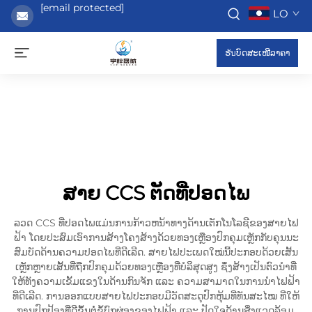
[email protected]
LO
ຮับບົດສະເໜີລາຄາ
ສາຍ CCS ຕັດທີ່ປອດໄພ
ລວດ CCS ທີ່ປອດໄພແມ່ນການກ້າວຫນ້າທາງດ້ານເຕັກໂນໂລຊີຂອງສາຍໄຟ
ຟ້າ ໂດຍປະສົມເອົາການສ້າງໂຄງສ້າງດ້ວຍທອງເຫຼືອງປົກຄຸມເຫຼັກກັບຄຸນນະ
ສົມບັດດ້ານຄວາມປອດໄພທີ່ດີເລີດ. ສາຍໄຟປະເພດໃໝ່ນີ້ປະກອບດ້ວຍເສັ້ນ
ເຫຼັກຫຼາຍເສັ້ນທີ່ຖືກປົກຄຸມດ້ວຍທອງເຫຼືອງທີ່ບໍລິສຸດສູງ ຊຶ່ງສ້າງເປັນຕົວນຳທີ່
ໃຫ້ທັງຄວາມເຂັ້ມແຂງໃນດ້ານກົນຈັກ ແລະ ຄວາມສາມາດໃນການນຳໄຟຟ້າ
ທີ່ດີເລີດ. ການອອກແບບສາຍໄຟປະກອບມີວັດສະດຸປົກຫຸ້ມທີ່ທັນສະໄໝ ທີ່ໃຫ້
ການປົກປ້ອງທີ່ດີຂຶ້ນຕໍ່ຂໍ້ບົກຜ່ອງຂອງໄຟຟ້າ ແລະ ປັດໃຈດ້ານສິ່ງແວດລ້ອມ.