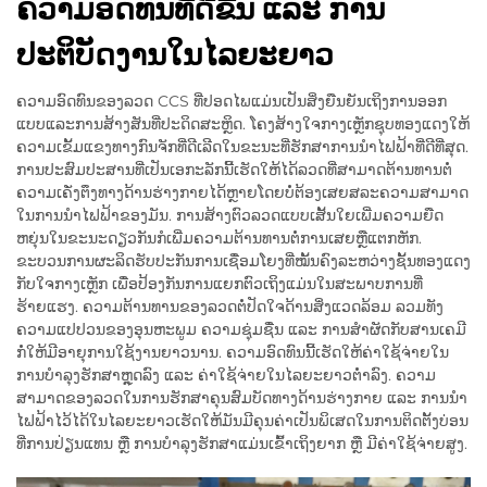
ຄວາມອົດທົນທີ່ດີຂື້ນ ແລະ ການ
ປະຕິບັດງານໃນໄລຍະຍາວ
ຄວາມອົດທົນຂອງລວດ CCS ທີ່ປອດໄພແມ່ນເປັນສິ່ງຍືນຍັນເຖິງການອອກ
ແບບແລະການສ້າງສັນທີ່ປະດິດສະຫຼິດ. ໂຄງສ້າງໃຈກາງເຫຼັກຊຸບທອງແດງໃຫ້
ຄວາມເຂັ້ມແຂງທາງກົນຈັກທີ່ດີເລີດໃນຂະນະທີ່ຮັກສາການນຳໄຟຟ້າທີ່ດີທີ່ສຸດ.
ການປະສົມປະສານທີ່ເປັນເອກະລັກນີ້ເຮັດໃຫ້ໄດ້ລວດທີ່ສາມາດຕ້ານທານຕໍ່
ຄວາມເຄັ່ງຕຶງທາງດ້ານຮ່າງກາຍໄດ້ຫຼາຍໂດຍບໍ່ຕ້ອງເສຍສລະຄວາມສາມາດ
ໃນການນຳໄຟຟ້າຂອງມັນ. ການສ້າງຕົວລວດແບບເສັ້ນໃຍເພີ່ມຄວາມຍືດ
ຫຍຸ່ນໃນຂະນະດຽວກັນກໍເພີ່ມຄວາມຕ້ານທານຕໍ່ການເສຍຫຼືແຕກຫັກ.
ຂະບວນການຜະລິດຮັບປະກັນການເຊື່ອມໂຍງທີ່ໝັ້ນຄົງລະຫວ່າງຊັ້ນທອງແດງ
ກັບໃຈກາງເຫຼັກ ເພື່ອປ້ອງກັນການແຍກຕົວເຖິງແມ່ນໃນສະພາບການທີ່
ຮ້າຍແຮງ. ຄວາມຕ້ານທານຂອງລວດຕໍ່ປັດໃຈດ້ານສິ່ງແວດລ້ອມ ລວມທັງ
ຄວາມແປປວນຂອງອຸນຫະພູມ ຄວາມຊຸ່ມຊື່ນ ແລະ ການສຳຜັດກັບສານເຄມີ
ກໍ່ໃຫ້ມີອາຍຸການໃຊ້ງານຍາວນານ. ຄວາມອົດທົນນີ້ເຮັດໃຫ້ຄ່າໃຊ້ຈ່າຍໃນ
ການບຳລຸງຮັກສາຫຼຸດລົງ ແລະ ຄ່າໃຊ້ຈ່າຍໃນໄລຍະຍາວຕ່ຳລົງ. ຄວາມ
ສາມາດຂອງລວດໃນການຮັກສາຄຸນສົມບັດທາງດ້ານຮ່າງກາຍ ແລະ ການນຳ
ໄຟຟ້າໄວ້ໄດ້ໃນໄລຍະຍາວເຮັດໃຫ້ມັນມີຄຸນຄ່າເປັນພິເສດໃນການຕິດຕັ້ງບ່ອນ
ທີ່ການປ່ຽນແທນ ຫຼື ການບຳລຸງຮັກສາແມ່ນເຂົ້າເຖິງຍາກ ຫຼື ມີຄ່າໃຊ້ຈ່າຍສູງ.