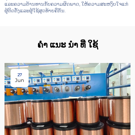
ແລະຄວາມຕ້ານທານກັບຄວາມຜິດພາດ, ໃຫ້ຄວາມສະຫງົບໃຈແກ່
ຜູ້ຕິດຕັ້ງແລະຜູ້ໃຊ້ສຸດທ້າຍຄືກັນ.
ຄໍາ ແນະ ນໍາ ທີ່ ໃຊ້
27
Jun