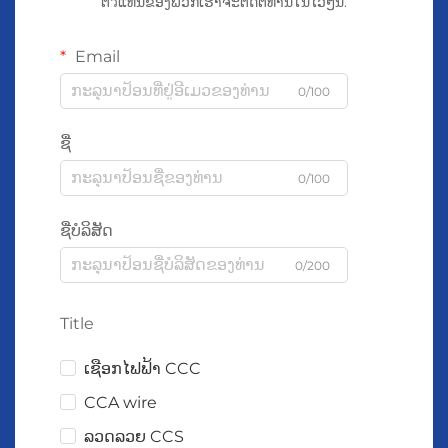
ຕัวແທນຂອງພວກເຮົາຈະຕິດຕໍ່ທ່ານໃນໄວໆນີ້.
Email
0/100
ຊື່
0/100
ຊື່ບໍລິສັດ
0/200
Title
ເຊືອກໄຟຟ້າ CCC
CCA wire
ລວດລວຍ CCS