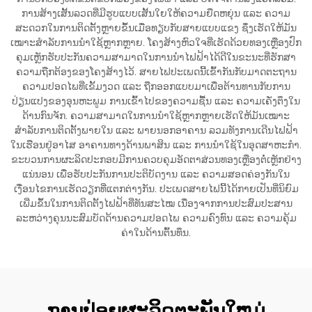
ການສ້າງເສັ້ນລວດທີ່ມີຮູບແບບເສັ້ນໃຍໃຫ້ຄວາມຍືດຫຍຸ່ນ ແລະ ຄວາມ
ສະດວກໃນການຕິດຕັ້ງຫຼາຍຂຶ້ນເມື່ອທຽບກັບສາຍແບບແຂງ ຊຶ່ງເຮັດໃຫ້ມັນ
ເໝາະສຳລັບການນຳໃຊ້ຫຼາກຫຼາຍ. ໂຄງສ້າງຫົວໃຈທີ່ເຮັດດ້ວຍທອງເຫຼືອງປົກ
ຄຸມເຫຼັກຮັບປະກັນຄວາມສາມາດໃນການນຳໄຟຟ້າໄດ້ດີໃນຂະນະທີ່ຮັກສາ
ຄວາມຖືກຕ້ອງຂອງໂຄງສ້າງໄວ້. ສາຍໄຟປະເພດນີ້ເຂົ້າກັນກັບມາດຕະຖານ
ຄວາມປອດໄພທີ່ເຂັ້ມງວດ ແລະ ຖືກອອກແບບມາເພື່ອຕ້ານທານກັບການ
ປ່ຽນແປງຂອງອຸນຫະພູມ ການເຂົ້າໄປຂອງຄວາມຊື້ນ ແລະ ຄວາມເຄັ່ງຕຶງໃນ
ດ້ານກົນຈັກ. ຄວາມສາມາດໃນການນຳໃຊ້ຫຼາກຫຼາຍເຮັດໃຫ້ມັນເໝາະ
ສຳລັບການຕິດຕັ້ງພາຍໃນ ແລະ ພາຍນອກອາຄານ ລວມທັງການເດີນໄຟຟ້າ
ໃນເຮືອນຢູ່ອາໄສ ອາຄານທາງດ້ານພາສິນ ແລະ ການນຳໃຊ້ໃນອຸດສາຫະກຳ.
ຂະບວນການຜະລິດປະກອບມີການຄວບຄຸມອັດຕາສ່ວນທອງເຫຼືອງຕໍ່ເຫຼັກຢ່າງ
ແນ່ນອນ ເພື່ອຮັບປະກັນການປະຕິບັດງານ ແລະ ຄວາມສອດຄ່ອງກັນໃນ
ເງື່ອນໄຂການເຮັດວຽກທີ່ແຕກຕ່າງກັນ. ປະເພດສາຍໄຟນີ້ໄດ້ກາຍເປັນທີ່ນິຍົມ
ເພີ່ມຂຶ້ນໃນການຕິດຕັ້ງໄຟຟ້າທີ່ທັນສະໄໝ ເນື່ອງຈາກການປະສົມປະສານ
ລະຫວ່າງຄຸນນະສົມບັດດ້ານຄວາມປອດໄພ ຄວາມຄົງທົນ ແລະ ຄວາມຄຸ້ມ
ຄ່າໃນດ້ານຕົ້ນທຶນ.
ການປ່ອຍຜະລິດຕະພັນໃຫມ່