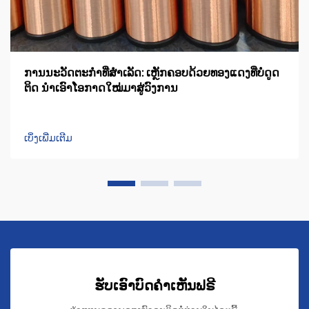
ການນະວັດຕະກຳທີ່ສຳເລັດ: ເຫຼັກຄອບດ້ວຍທອງແດງທີ່ບໍ່ດູດ
ຕິດ ນຳເອົາໂອກາດໃໝ່ມາສູ່ວົງການ
ເບິ່ງເພີ່ມເຕີມ
ຮັບເອົາບົດຄຳເຫັນຟຣີ