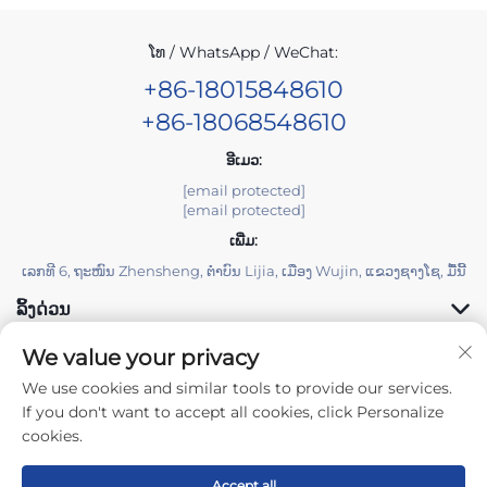
ໂທ / WhatsApp / WeChat:
+86-18015848610
+86-18068548610
ອີເມວ:
[email protected]
[email protected]
ເພີ່ມ:
ເລກທີ 6, ຖະໜົນ Zhensheng, ຕຳບົນ Lijia, ເມືອງ Wujin, ແຂວງຊາງໂຊ, ມື້ນີ້
ລິ້ງດ່ວນ
We value your privacy
ຜະລິດຕະພັນ
We use cookies and similar tools to provide our services.
If you don't want to accept all cookies, click Personalize
cookies.
Accept all
ລິຂະສິດ © 2025 Changzhou Yuzisenhan Electronic Co.,Ltd. ສິດທິ