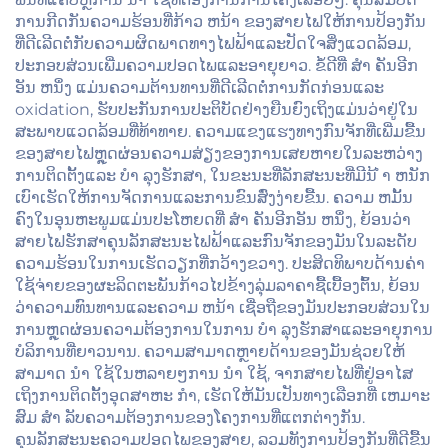
ການກີດກັນຄວາມຮ້ອນທີ່ກ້າວ ຫນ້າ ຂອງສາຍໄຟໃຫ້ການປ້ອງກັນ
ທີ່ດີເລີດຕໍ່ກັບຄວາມຜິດພາດທາງໄຟຟ້າແລະປັດໃຈສິ່ງແວດລ້ອມ,
ປະກອບສ່ວນເພີ່ມຄວາມປອດໄພແລະອາຍຸຍາວ. ຂໍ້ດີທີ່ ສໍາ ຄັນອີກ
ອັນ ຫນຶ່ງ ແມ່ນຄວາມຕ້ານທານທີ່ດີເລີດຕໍ່ການກັດກ່ອນແລະ
oxidation, ຮັບປະກັນການປະຕິບັດຢ່າງຍືນຍົງເຖິງແມ່ນວ່າຢູ່ໃນ
ສະພາບແວດລ້ອມທີ່ທ້າທາຍ. ຄວາມແຂງແຮງທາງກົນຈັກທີ່ເພີ່ມຂື້ນ
ຂອງສາຍໄຟຫຼຸດຜ່ອນຄວາມສ່ຽງຂອງການເສຍຫາຍໃນລະຫວ່າງ
ການຕິດຕັ້ງແລະ ບໍາ ລຸງຮັກສາ, ໃນຂະນະທີ່ລັກສະນະທີ່ມີນ້ ໍາ ຫນັກ
ເບົາເຮັດໃຫ້ການຈັດການແລະການຂົນສົ່ງງ່າຍຂື້ນ. ຄວາມ ຫມັ້ນ
ຄົງໃນອຸນຫະພູມແມ່ນປະໂຫຍດທີ່ ສໍາ ຄັນອີກອັນ ຫນຶ່ງ, ຍ້ອນວ່າ
ສາຍໄຟຮັກສາຄຸນລັກສະນະໄຟຟ້າແລະກົນຈັກຂອງມັນໃນລະດັບ
ຄວາມຮ້ອນໃນການເຮັດວຽກທີ່ກວ້າງຂວາງ. ປະສິດທິພາບດ້ານຄ່າ
ໃຊ້ຈ່າຍຂອງຜະລິດຕະພັນກ້າວໄປຂ້າງລຸ່ມລາຄາຊື້ເບື້ອງຕົ້ນ, ຍ້ອນ
ວ່າຄວາມທົນທານແລະຄວາມ ຫນ້າ ເຊື່ອຖືຂອງມັນປະກອບສ່ວນໃນ
ການຫຼຸດຜ່ອນຄວາມຕ້ອງການໃນການ ບໍາ ລຸງຮັກສາແລະອາຍຸການ
ບໍລິການທີ່ຍາວນານ. ຄວາມສາມາດຫຼາຍດ້ານຂອງມັນຊ່ວຍໃຫ້
ສາມາດ ນໍາ ໃຊ້ໃນຫລາຍໆການ ນໍາ ໃຊ້, ຈາກສາຍໄຟທີ່ຢູ່ອາໄສ
ເຖິງການຕິດຕັ້ງອຸດສາຫະ ກໍາ, ເຮັດໃຫ້ມັນເປັນທາງເລືອກທີ່ ເຫມາະ
ສົມ ສໍາ ລັບຄວາມຕ້ອງການຂອງໂຄງການທີ່ແຕກຕ່າງກັນ.
ຄຸນລັກສະນະຄວາມປອດໄພຂອງສາຍ, ລວມທັງການປ້ອງກັນທີ່ດີຂື້ນ