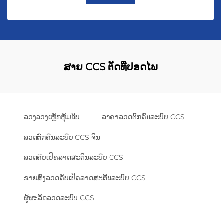
ສາຍ CCS ຕັດທີ່ປອດໄພ
ລວງລວງເຫຼັກຫຸ້ມດີບ
ລາຄາລວດຕົກຄົນລະບົບ CCS
ລວດຕົກຄົນລະບົບ CCS ຈີນ
ລວດຄັບເປີຄລາດສະຕີນລະບົບ CCS
ຂາຍສົ່ງລວດຄັບເປີຄລາດສະຕີນລະບົບ CCS
ຜູ້ຜະລິດລວດລະບົບ CCS