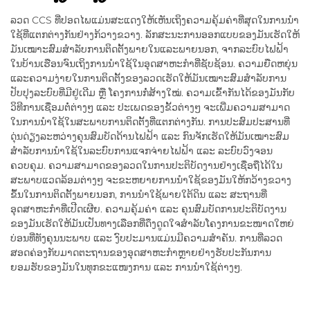
ລວດ CCS ທີ່ປອດໄພແມ່ນສະແດງໃຫ້ເຫັນເຖິງຄວາມຄຸ້ມຄ່າທີ່ສຸດໃນການນຳ
ໃຊ້ທີ່ແຕກຕ່າງກັນຢ່າງກ້ວາງຂວາງ. ລັກສະນະການອອກແບບຂອງມັນເຮັດໃຫ້
ມັນເໝາະສົມສຳລັບການຕິດຕັ້ງພາຍໃນແລະພາຍນອກ, ຈາກລະບົບໄຟຟ້າ
ໃນບ້ານເຮືອນຈົນເຖິງການນຳໃຊ້ໃນອຸດສາຫະກຳທີ່ຊັບຊ້ອນ. ຄວາມຍືດຫຍຸ່ນ
ແລະຄວາມງ່າຍໃນການຕິດຕັ້ງຂອງລວດເຮັດໃຫ້ມັນເໝາະສົມສຳລັບການ
ປັບປຸງລະບົບທີ່ມີຢູ່ເດີມ ຫຼື ໂຄງການກໍ່ສ້າງໃໝ່. ຄວາມເຂົ້າກັນໄດ້ຂອງມັນກັບ
ວິທີການເຊື່ອມຕໍ່ຕ່າງໆ ແລະ ປະເພດຂອງຂັ້ວຕ່າງໆ ຈະເພີ່ມຄວາມສາມາດ
ໃນການນຳໃຊ້ໃນສະພາບການຕິດຕັ້ງທີ່ແຕກຕ່າງກັນ. ການປະສົມປະສານທີ່
ດຸ່ນດ່ຽງລະຫວ່າງຄຸນສົມບັດດ້ານໄຟຟ້າ ແລະ ກົນຈັກເຮັດໃຫ້ມັນເໝາະສົມ
ສຳລັບການນຳໃຊ້ໃນລະບົບການແຈກຈ່າຍໄຟຟ້າ ແລະ ລະບົບວົງຈອນ
ຄວບຄຸມ. ຄວາມສາມາດຂອງລວດໃນການປະຕິບັດງານຢ່າງເຊື່ອຖືໄດ້ໃນ
ສະພາບແວດລ້ອມຕ່າງໆ ຈະຂະຫຍາຍການນຳໃຊ້ຂອງມັນໃຫ້ກວ້າງຂວາງ
ຂຶ້ນໃນການຕິດຕັ້ງພາຍນອກ, ການນຳໃຊ້ພາຍໃຕ້ດິນ ແລະ ສະຖານທີ່
ອຸດສາຫະກຳທີ່ເປີດເຜີຍ. ຄວາມຄຸ້ມຄ່າ ແລະ ຄຸນສົມບັດການປະຕິບັດງານ
ຂອງມັນເຮັດໃຫ້ມັນເປັນທາງເລືອກທີ່ດຶງດູດໃຈສຳລັບໂຄງການຂະໜາດໃຫຍ່
ບ່ອນທີ່ທັງຄຸນນະພາບ ແລະ ງົບປະມານແມ່ນມີຄວາມສຳຄັນ. ການທີ່ລວດ
ສອດຄ່ອງກັບມາດຕະຖານຂອງອຸດສາຫະກຳຫຼາຍຢ່າງຮັບປະກັນການ
ຍອມຮັບຂອງມັນໃນທຸກຂະແໜງການ ແລະ ການນຳໃຊ້ຕ່າງໆ.