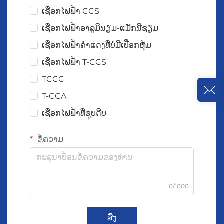
ເຊືອກໄຟຟ້າ CCS
ເຊືອກໄຟຟ້າອາລູມິນຽມ-ແມັກນີຊຽມ
ເຊືອກໄຟຟ້າຄຳແດງທີ່ບໍ່ມີເປືອກຫຸ້ມ
ເຊືອກໄຟຟ້າ T-CCS
TCCC
T-CCA
ເຊືອກໄຟຟ້າທີ່ຊຸບດີບ
ຂໍ້ຄວາມ
0/1000
ສົ່ງ