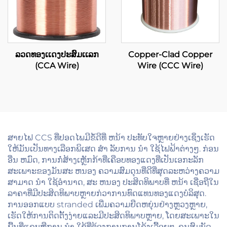
ລວດທອງເເດງປະສົມເເລກ
Copper-Clad Copper
(CCA Wire)
Wire (CCC Wire)
ສາຍໄຟ CCS ທີ່ປອດໄພມີຂໍ້ດີທີ່ ຫນ້າ ປະທັບໃຈຫຼາຍຢ່າງເຊິ່ງເຮັດ
ໃຫ້ມັນເປັນທາງເລືອກພິເສດ ສໍາ ລັບການ ນໍາ ໃຊ້ໄຟຟ້າຕ່າງໆ. ກ່ອນ
ອື່ນ ຫມົດ, ການກໍ່ສ້າງເຫຼັກກ້າທີ່ເຄືອບທອງແດງທີ່ເປັນເອກະລັກ
ສະເພາະຂອງມັນສະ ຫນອງ ຄວາມສົມດຸນທີ່ດີທີ່ສຸດລະຫວ່າງຄວາມ
ສາມາດ ນໍາ ໃຊ້ອໍານາດ, ສະ ຫນອງ ປະສິດທິພາບທີ່ ຫນ້າ ເຊື່ອຖືໃນ
ລາຄາທີ່ມີປະສິດທິພາບຫຼາຍກ່ວາການທົດແທນທອງແດງບໍລິສຸດ.
ການອອກແບບ stranded ເພີ່ມຄວາມຍືດຫຍຸ່ນຢ່າງຫຼວງຫຼາຍ,
ເຮັດໃຫ້ການຕິດຕັ້ງງ່າຍແລະມີປະສິດທິພາບຫຼາຍ, ໂດຍສະເພາະໃນ
ພື້ນທີ່ແຄບຫຼືການ ນໍາ ໃຊ້ທີ່ຕ້ອງການການໂຄ້ງເລື້ອຍໆ. ຄຸນສົມບັດ