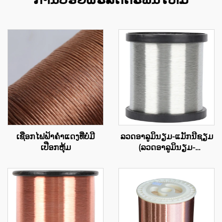
ເຊືອກໄຟຟ້າຄຳແດງທີ່ບໍ່ມີ
ລວດອາລູມິນຽມ-ແມັກນີຊຽມ
ເປືອກຫຸ້ມ
(ລວດອາລູມິນຽມ-
ແມັກນີຊຽມ)