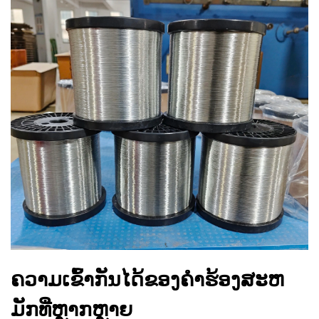
ຄວາມເຂົ້າກັນໄດ້ຂອງຄໍາຮ້ອງສະຫ
ມັກທີ່ຫຼາກຫຼາຍ