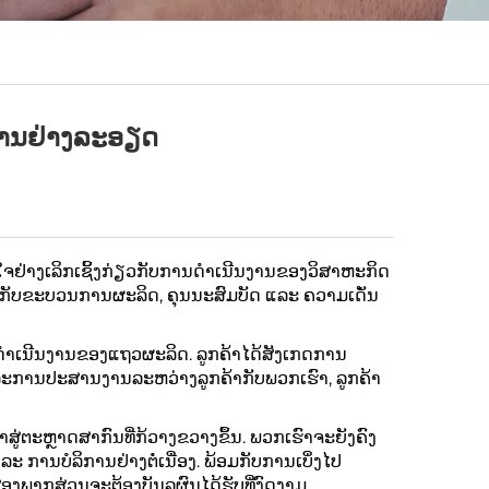
ງານຢ່າງລະອຽດ
້າໃຈຢ່າງເລິກເຊິ້ງກ່ຽວກັບການດໍາເນີນງານຂອງວິສາຫະກິດ
ກັບຂະບວນການຜະລິດ, ຄຸນນະສົມບັດ ແລະ ຄວາມເດັ່ນ
ນທີ່ດຳເນີນງານຂອງແຖວຜະລິດ. ລູກຄ້າໄດ້ສັງເກດການ
ລະການປະສານງານລະຫວ່າງລູກຄ້າກັບພວກເຮົາ, ລູກຄ້າ
າສູ່ຕະຫຼາດສາກົນທີ່ກ້ວາງຂວາງຂຶ້ນ. ພວກເຮົາຈະຍັງຄົງ
 ການບໍລິການຢ່າງຕໍ່ເນື່ອງ. ພ້ອມກັບການເບິ່ງໄປ
ພາກສ່ວນຈະຕ້ອງບັນລຸຜົນໄດ້ຮັບທີ່ງົດງາມ.