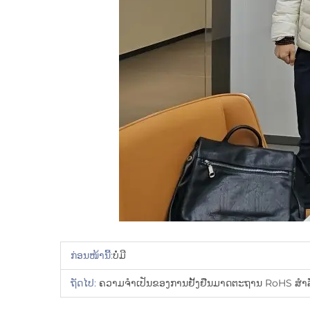
ກ່ອນໜ້ານີ້:
ບໍ່ມີ
ຖັດໄປ:
ຄວາມຈຳເປັນຂອງການຢັ້ງຢືນມາດຕະຖານ RoHS ສຳລ