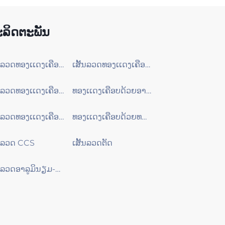
ລິດຕະພັນ
ເສັ້ນລວດທອງເເດງເຄືອບດ້ວຍທອງເເດງປະສົມດີບ (CCS Wire)
ເສັ້ນລວດທອງເເດງເຄືອບດ້ວຍທອງເເດງປະສົມດີບ (T-CCS Wire)
ເສັ້ນລວດທອງເເດງເຄືອບດ້ວຍອາລູມິນຽມ (CCA Wire)
ທອງເເດງເຄືອບດ້ວຍອາລູມິນຽມປະສົມດີບ (T-CCA)
ເສັ້ນລວດທອງເເດງເຄືອບດ້ວຍທອງເເດງ (CCC Wire)
ທອງເເດງເຄືອບດ້ວຍທອງເເດງປະສົມດີບ (TCCC)
້ນລວດ CCS
ເສັ້ນລວດຕັດ
ເສັ້ນລວດອາລູມິນຽມ-ແມັກນີຊຽມ (AL-MG Alloy Wire)