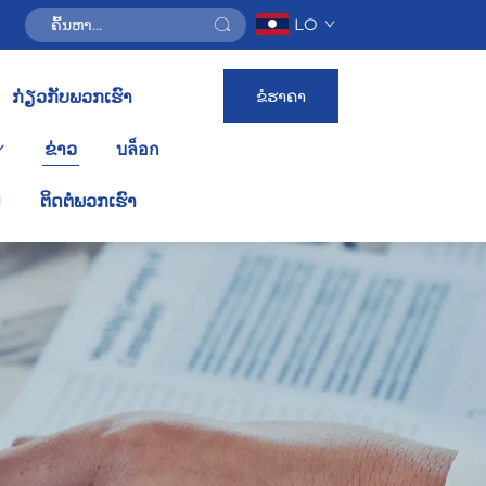
LO
ຂໍຮາຄາ
ກ່ຽວກັບພວກເຮົາ
ຂ່າວ
บล็อก
ນ
ຕິດຕໍ່ພວກເຮົາ