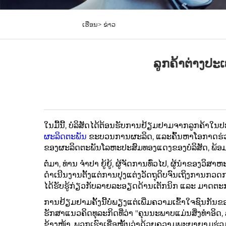
ເຮືອນ>
ຂ່າວ
ລູກຄ້າຕ່າງປ
ໃນມື້ນີ້, ບໍລິສັດໄດ້ຕ້ອນຮັບການຢ້ຽມຢາມຈາກລູກຄ້າໃນ
ຜະລິດຕະພັນ
ຂະບວນການຜະລິດ, ແລະຄົ້ນຫາໂອກາດຮ່ວມ
ຂອງຜະລິດຕະພັນໂລຫະປະສົມທອງແດງຂອງບໍລິສັດ, ພ້
ຕໍ່ມາ, ທ່ານ ຈໍາປາ ຍູ້ຍູ້, ຜູ້ຈັດການທົ່ວໄປ, ຜູ້ນຳຂ
ດຳເນີນງານຕັ້ງແຕ່ການປຸງແຕ່ງວັດຖຸດິບຈົນເຖິງການກ
ໄດ້ຮັບຮູ້ກ່ຽວກັບລາຍລະອຽດດ້ານເຕັກນິກ ແລະ ມາ
ການຢ້ຽມຢາມຄັ້ງນີ້ບໍ່ພຽງແຕ່ເພີ່ມຄວາມເຂົ້າໃຈຊົນກັນຂ
ຮັກສາແນວຄິດທຸລະກິດທີ່ວ່າ "ຄຸນນະພາບແມ່ນສິ່ງທຳອິດ,
ຂ້າງໜ້າ, ພວກເຮົາເຊື່ອໝັ້ນວ່າດ້ວຍຄວາມພະຍາຍາມຮ່