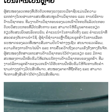
ເປັນການເປັນຫຼາຍ
ຜູ້ສະໜອງລວດທອງທີ່ເຮັດດ້ວຍທອງແດງແບບມືອາຊີບແມ່ນມີຄວາມ
ແຕກຕ່າງໂດຍຜ່ານການສະໜັບສະໜູນດ້ານວິຊາກອນ ແລະ ການບໍລິການ
ດ້ານວິຊາກອນ. ທີມງານດ້ານວິຊາກອນຂອງພວກເຂົາປົກກະຕິແລ້ວປະກອບ
ດ້ວຍວິສະວະກອນທີ່ມີປະສົບການ ແລະ ສາມາດໃຫ້ຂໍ້ມູນລາຍລະອຽດ
ກ່ຽວກັບສະເພີດຜະລິດຕະພັນ, ຄຳແນະນຳໃນການຕິດຕັ້ງ ແລະ ຄຳແນະນຳທີ່
ສອດຄ່ອງກັບການນຳໃຊ້. ຜູ້ຊຳນິຊຳນານເຫຼົ່ານີ້ຊ່ວຍລູກຄ້າໃນການເລືອກ
ຂະໜາດຂອງລວດທີ່ເໝາະສົມຕາມປັດໃຈຕ່າງໆເຊັ່ນ: ສະພາບແວດລ້ອມ,
ຄວາມຕ້ອງການດ້ານໄຟຟ້າ ແລະ ການຄົ້ນຄວ້າເຖິງຄວາມເຄັ່ງຕຶງທາງກົນຈັກ.
ຜູ້ສະໜອງຮັກສາເອກະສານດ້ານວິຊາກອນໄວ້ຢ່າງລະອຽດ ແລະ ມັກຈະ
ສະໜອງການຝຶກອົບຮົມໃຫ້ແກ່ພະນັກງານດ້ານວິຊາກອນຂອງລູກຄ້າ. ທີມ
ງານບໍລິການລູກຄ້າຂອງພວກເຂົາໄດ້ຮັບການຝຶກອົບຮົມໃຫ້ຈັດການກັບຄຳ
ຖາມຕ່າງໆຢ່າງມີປະສິດທິພາບ, ສະໜອງລາຄາທີ່ຖືກຕ້ອງ ແລະ ສາມາດ
ຈັດການສົ່ງສິນຄ້າໄດ້ຢ່າງມີປະສິດທິພາບ.