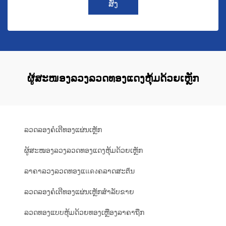
ສົ່ງ
ຜູ້ສະໜອງລວງລວດທອງແດງຫຸ້ມດ້ວຍເຫຼັກ
ລວດລອງຄໍເຕີທອງແຜ່ນເຫຼັກ
ຜູ້ສະໜອງລວງລວດທອງແດງຫຸ້ມດ້ວຍເຫຼັກ
ລາຄາລວງລວດທອງແแดงຄລາດສະຕีນ
ລວດລອງຄໍເຕີທອງແຜ່ນເຫຼັກສໍາລັບຂາຍ
ລວດທອງແບບຫຸ້ມດ້ວຍທອງເຫຼືອງລາຄາຖືກ