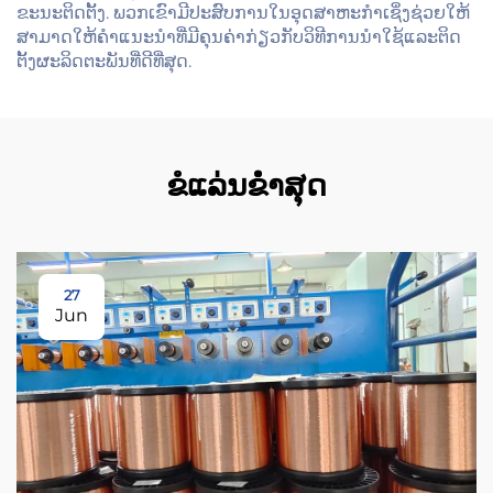
ຂະນະຕິດຕັ້ງ. ພວກເຂົາມີປະສົບການໃນອຸດສາຫະກຳເຊິ່ງຊ່ວຍໃຫ້
ສາມາດໃຫ້ຄຳແນະນຳທີ່ມີຄຸນຄ່າກ່ຽວກັບວິທີການນຳໃຊ້ແລະຕິດ
ຕັ້ງຜະລິດຕະພັນທີ່ດີທີ່ສຸດ.
ຂໍແລ່ນຂໍໍ່າສຸດ
27
Jun