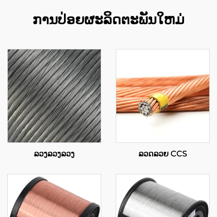
ການປ່ອຍຜະລິດຕະພັນໃຫມ່
ລວງລວງລວງ
ລວດລວຍ CCS