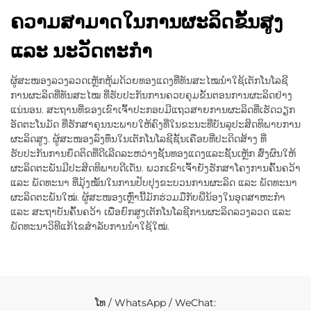
ຄວາມສາມາດໃນການຜະລິດຂັ້ນສູງ
ແລະ ນະວັດຕະກຳ
ຜູ້ສະໜອງລວງລວດເຫຼັກຫຸ້ມດ້ວຍທອງແດງທີ່ທັນສະໄໝນຳໃຊ້ເຕັກໂນໂລຊີ
ການຜະລິດທີ່ທັນສະໄໝ ທີ່ຮັບປະກັນການຄວບຄຸມຂັ້ນຕອນການຜະລິດຢ່າງ
ແນ່ນອນ. ສະຖານທີ່ຂອງເຂົາເຈົ້າປະກອບມີແຖວສາຍການຜະລິດທີ່ເຮັດວຽກ
ອັດຕະໂນມັດ ທີ່ຮັກສາຄຸນນະພາບໃຫ້ຄົງທີ່ໃນຂະນະທີ່ບັນລຸປະສິດທິພາບການ
ຜະລິດສູງ. ຜູ້ສະໜອງລົງທຶນໃນເຕັກໂນໂລຊີຊັ້ນເຄືອບທີ່ປະດິດສ້າງ ທີ່
ຮັບປະກັນການຍຶດຕິດທີ່ດີເລີດລະຫວ່າງຊັ້ນທອງແດງແລະຊັ້ນເຫຼັກ ສົ່ງຜົນໃຫ້
ຜະລິດຕະພັນມີປະສິດທິພາບດີເດັ່ນ. ພວກເຂົາເຈົ້າຍັງຮັກສາໂຄງການຄົ້ນຄວ້າ
ແລະ ພັດທະນາ ທີ່ມຸ້ງໝັ້ນໃນການປັບປຸງຂະບວນການຜະລິດ ແລະ ພັດທະນາ
ຜະລິດຕະພັນໃໝ່. ຜູ້ສະໜອງເຫຼົ່ານີ້ມັກຮ່ວມມືກັບພີ່ນ້ອງໃນອຸດສາຫະກຳ
ແລະ ສະຖາບັນຄົ້ນຄວ້າ ເພື່ອຍົກສູງເຕັກໂນໂລຊີການຜະລິດລວງລວດ ແລະ
ພັດທະນາວິທີແກ້ໄຂສຳລັບການນຳໃຊ້ໃໝ່.
ໂທ / WhatsApp / WeChat: