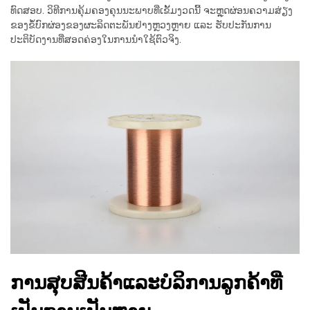
ທົດສອບ. ວິທີການຄຸ້ມຄອງຄຸນນະພາບທີ່ເຂັ້ມງວດນີ້ ຈະຫຼຸດຜ່ອນຄວາມສ່ຽງ
ຂອງຂໍ້ບົກຜ່ອງຂອງຜະລິດຕະພັນຢ່າງຫຼວງຫຼາຍ ແລະ ຮັບປະກັນການ
ປະຕິບັດງານທີ່ສອດຄ່ອງໃນການນຳໃຊ້ຕົວຈິງ.
ການສຸບສີນຄ້າແລະບໍລິການລູກຄ້າທີ່