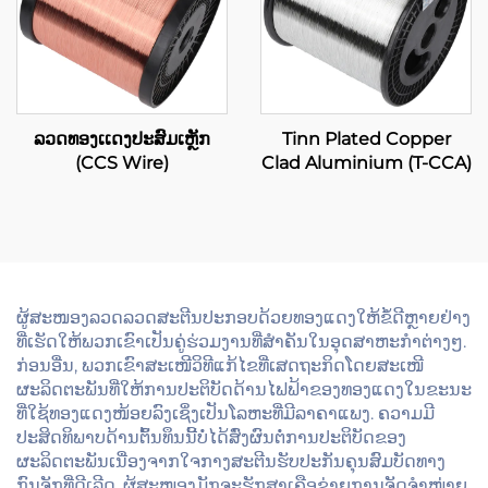
ລວດທອງເເດງປະສົມເຫຼັກ
Tinn Plated Copper
(CCS Wire)
Clad Aluminium (T-CCA)
ຜູ້ສະໜອງລວດລວດສະຕີນປະກອບດ້ວຍທອງແດງໃຫ້ຂໍ້ດີຫຼາຍຢ່າງ
ທີ່ເຮັດໃຫ້ພວກເຂົາເປັນຄູ່ຮ່ວມງານທີ່ສຳຄັນໃນອຸດສາຫະກຳຕ່າງໆ.
ກ່ອນອື່ນ, ພວກເຂົາສະເໜີວິທີແກ້ໄຂທີ່ເສດຖະກິດໂດຍສະເໜີ
ຜະລິດຕະພັນທີ່ໃຫ້ການປະຕິບັດດ້ານໄຟຟ້າຂອງທອງແດງໃນຂະນະ
ທີ່ໃຊ້ທອງແດງໜ້ອຍລົງເຊິ່ງເປັນໂລຫະທີ່ມີລາຄາແພງ. ຄວາມມີ
ປະສິດທິພາບດ້ານຕົ້ນທຶນນີ້ບໍ່ໄດ້ສົ່ງຜົນຕໍ່ການປະຕິບັດຂອງ
ຜະລິດຕະພັນເນື່ອງຈາກໃຈກາງສະຕີນຮັບປະກັນຄຸນສົມບັດທາງ
ກົນຈັກທີ່ດີເລີດ. ຜູ້ສະໜອງມັກຈະຮັກສາເຄືອຂ່າຍການຈັດຈຳໜ່າຍ