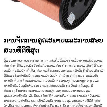
ການຈັດການຄຸณະພາບແລະການສອບ
ສວນທີ່ດີທີ່ສຸດ
ຜູ້ສະໜອງລວງລວດທອງແດງຄລາດສະຕີນຊັ້ນນຳ ດຳເນີນການລະບົບຄວາມ
ສອດຄ່ອງທີ່ສົມບູນເພື່ອຮັບປະກັນຄວາມສອດຄ່ອງ ແລະ ຄວາມເຊື່ອຖືໄດ້ຂອງ
ຜະລິດຕະພັນຢ່າງດີເລີດ. ສະຖານທີ່ທົດສອບຂອງພວກເຂົາຕິດຕັ້ງດ້ວຍເຄື່ອງມື
ທີ່ທັນສະໄໝສຳລັບວັດແທກການນຳໄຟຟ້າ, ກຳລັງແຮງດຶງ ແລະ ຄຸນສົມບັດ
ການຍຶດຕິດ. ແຕ່ລະລໍອຳນານການຜະລິດຈະຜ່ານຈຸດກວດກາຫຼາຍຈຸດ, ແຕ່
ການຢັ້ງຢືນວັດຖຸດິບຈົນຮອດການທົດສອບຜະລິດຕະພັນສຳເລັດຮູບ. ຜູ້
ສະໜອງຮັກສາເອກະສານລາຍລະອຽດຂອງຂະບວນການຄວບຄຸມ
ຄຸນນະພາບທັງໝົດໄວ້, ຮັບປະກັນໃຫ້ຕິດຕາມທີ່ມາ ແລະ ການປະຕິບັດຕາມ
ມາດຕະຖານສາກົນ. ພວກເຂົາມີພະນັກງານຄວບຄຸມຄຸນນະພາບທີ່ມີທັກສະ
ດຳເນີນການກວດສອບຢ່າງສະໝຳເສີມ ແລະ ຮັກສາການປັບຄ່າຂອງເຄື່ອງມື