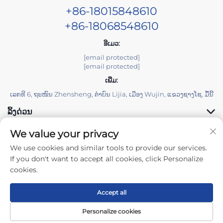
+86-18015848610
+86-18068548610
ອີເມວ:
[email protected]
[email protected]
ເພີ່ມ:
ເລກທີ 6, ຖະໜົນ Zhensheng, ຕຳບົນ Lijia, ເມືອງ Wujin, ແຂວງຊາງໂຊ, ມື້ນີ້
ລິ້ງດ່ວນ
We value your privacy
ຜະລິດຕະພັນ
We use cookies and similar tools to provide our services.
If you don't want to accept all cookies, click Personalize
cookies.
Accept all
ລິຂະສິດ © 2025 Changzhou Yuzisenhan Electronic Co.,Ltd. ສິດທິ
ທັງໝົດຖືກຮັກສາໄວ້ -
ນະໂຍບາຍຄວາມເປັນສ່ວນຕົວ
Personalize cookies