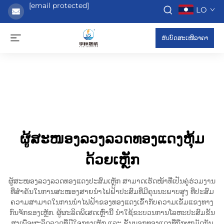
[email protected]
LO
ຮับບົດສະເໜີລາຄາ
ຜູ້ສະໜອງລວງລວດທອງແດງຫຸ້ມ
ດ້ວຍເຫຼັກ
ຜູ້ສະໜອງລວງລວດທອງແດງປະສົມເຫຼັກ ສາມາດເຮັດໜ້າທີ່ເປັນຄູ່ຮ່ວມງານ
ທີ່ສຳຄັນໃນການສະໜອງສາຍນຳໄຟຟ້າປະສົມທີ່ມີຄຸນນະພາບສູງ ທີ່ປະສົມ
ຄວາມສາມາດໃນການນຳໄຟຟ້າຂອງທອງແດງເຂົ້າກັບຄວາມເຂັ້ມແຂງທາງ
ກົນຈັກຂອງເຫຼັກ. ຜູ້ຜະລິດພິເສດເຫຼົ່ານີ້ ນຳໃຊ້ຂະບວນການໂລຫະປະສົມຂັ້ນ
ສູງເພື່ອຜະລິດລວດທີ່ມີໃຈກາງເຫຼັກ ແລະ ຊັ້ນນອກທອງແດງທີ່ຖືກຜູກມັດກັນ