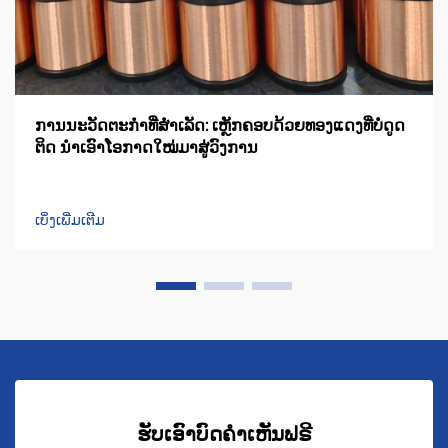
ການນະວັດຕະກຳທີ່ສຳເລັດ: ເຫຼັກຄອບດ້ວຍທອງແດງທີ່ບໍ່ດູດ
ຕິດ ນຳເອົາໂອກາດໃໝ່ມາສູ່ວົງການ
ເບິ່ງເພີ່ມເຕີມ
ຮັບເອົາບົດຄຳເຫັນຟຣີ