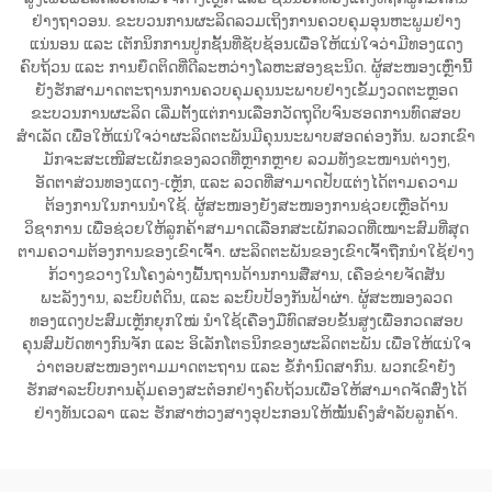
ຢ່າງຖາວອນ. ຂະບວນການຜະລິດລວມເຖິງການຄວບຄຸມອຸນຫະພູມຢ່າງ
ແນ່ນອນ ແລະ ເຕັກນິກການປູກຊັ້ນທີ່ຊັບຊ້ອນເພື່ອໃຫ້ແນ່ໃຈວ່າມີທອງແດງ
ຄົບຖ້ວນ ແລະ ການຍຶດຕິດທີ່ດີລະຫວ່າງໂລຫະສອງຊະນິດ. ຜູ້ສະໜອງເຫຼົ່ານີ້
ຍັງຮັກສາມາດຕະຖານການຄວບຄຸມຄຸນນະພາບຢ່າງເຂັ້ມງວດຕະຫຼອດ
ຂະບວນການຜະລິດ ເລີ່ມຕັ້ງແຕ່ການເລືອກວັດຖຸດິບຈົນຮອດການທົດສອບ
ສຳເລັດ ເພື່ອໃຫ້ແນ່ໃຈວ່າຜະລິດຕະພັນມີຄຸນນະພາບສອດຄ່ອງກັນ. ພວກເຂົາ
ມັກຈະສະເໜີສະເພັກຂອງລວດທີ່ຫຼາກຫຼາຍ ລວມທັງຂະໜານຕ່າງໆ,
ອັດຕາສ່ວນທອງແດງ-ເຫຼັກ, ແລະ ລວດທີ່ສາມາດປັບແຕ່ງໄດ້ຕາມຄວາມ
ຕ້ອງການໃນການນຳໃຊ້. ຜູ້ສະໜອງຍັງສະໜອງການຊ່ວຍເຫຼືອດ້ານ
ວິຊາການ ເພື່ອຊ່ວຍໃຫ້ລູກຄ້າສາມາດເລືອກສະເພັກລວດທີ່ເໝາະສົມທີ່ສຸດ
ຕາມຄວາມຕ້ອງການຂອງເຂົາເຈົ້າ. ຜະລິດຕະພັນຂອງເຂົາເຈົ້າຖືກນຳໃຊ້ຢ່າງ
ກ້ວາງຂວາງໃນໂຄງລ່າງພື້ນຖານດ້ານການສື່ສານ, ເຄືອຂ່າຍຈັດສັນ
ພະລັງງານ, ລະບົບຕໍ່ດິນ, ແລະ ລະບົບປ້ອງກັນຟ້າຜ່າ. ຜູ້ສະໜອງລວດ
ທອງແດງປະສົມເຫຼັກຍຸກໃໝ່ ນຳໃຊ້ເຄື່ອງມືທົດສອບຂັ້ນສູງເພື່ອກວດສອບ
ຄຸນສົມບັດທາງກົນຈັກ ແລະ ອິເລັກໂຕຣນິກຂອງຜະລິດຕະພັນ ເພື່ອໃຫ້ແນ່ໃຈ
ວ່າຕອບສະໜອງຕາມມາດຕະຖານ ແລະ ຂໍ້ກຳນົດສາກົນ. ພວກເຂົາຍັງ
ຮັກສາລະບົບການຄຸ້ມຄອງສະຕ໋ອກຢ່າງຄົບຖ້ວນເພື່ອໃຫ້ສາມາດຈັດສົ່ງໄດ້
ຢ່າງທັນເວລາ ແລະ ຮັກສາຫ່ວງສາງອຸປະກອນໃຫ້ໝັ້ນຄົງສຳລັບລູກຄ້າ.