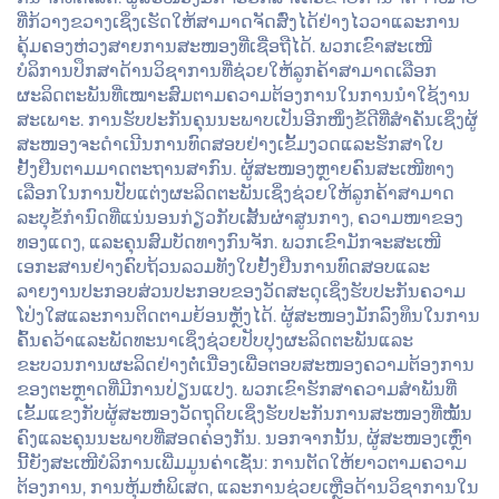
ທີ່ກ້ວາງຂວາງເຊິ່ງເຮັດໃຫ້ສາມາດຈັດສົ່ງໄດ້ຢ່າງໄວວາແລະການ
ຄຸ້ມຄອງຫ່ວງສາຍການສະໜອງທີ່ເຊື່ອຖືໄດ້. ພວກເຂົາສະເໜີ
ບໍລິການປຶກສາດ້ານວິຊາການທີ່ຊ່ວຍໃຫ້ລູກຄ້າສາມາດເລືອກ
ຜະລິດຕະພັນທີ່ເໝາະສົມຕາມຄວາມຕ້ອງການໃນການນຳໃຊ້ງານ
ສະເພາະ. ການຮັບປະກັນຄຸນນະພາບເປັນອີກໜຶ່ງຂໍ້ດີທີ່ສຳຄັນເຊິ່ງຜູ້
ສະໜອງຈະດຳເນີນການທົດສອບຢ່າງເຂັ້ມງວດແລະຮັກສາໃບ
ຢັ້ງຢືນຕາມມາດຕະຖານສາກົນ. ຜູ້ສະໜອງຫຼາຍຄົນສະເໜີທາງ
ເລືອກໃນການປັບແຕ່ງຜະລິດຕະພັນເຊິ່ງຊ່ວຍໃຫ້ລູກຄ້າສາມາດ
ລະບຸຂໍ້ກຳນົດທີ່ແນ່ນອນກ່ຽວກັບເສັ້ນຜ່າສູນກາງ, ຄວາມໜາຂອງ
ທອງແດງ, ແລະຄຸນສົມບັດທາງກົນຈັກ. ພວກເຂົາມັກຈະສະເໜີ
ເອກະສານຢ່າງຄົບຖ້ວນລວມທັງໃບຢັ້ງຢືນການທົດສອບແລະ
ລາຍງານປະກອບສ່ວນປະກອບຂອງວັດສະດຸເຊິ່ງຮັບປະກັນຄວາມ
ໂປ່ງໃສແລະການຕິດຕາມຍ້ອນຫຼັງໄດ້. ຜູ້ສະໜອງມັກລົງທຶນໃນການ
ຄົ້ນຄວ້າແລະພັດທະນາເຊິ່ງຊ່ວຍປັບປຸງຜະລິດຕະພັນແລະ
ຂະບວນການຜະລິດຢ່າງຕໍ່ເນື່ອງເພື່ອຕອບສະໜອງຄວາມຕ້ອງການ
ຂອງຕະຫຼາດທີ່ມີການປ່ຽນແປງ. ພວກເຂົາຮັກສາຄວາມສຳພັນທີ່
ເຂັ້ມແຂງກັບຜູ້ສະໜອງວັດຖຸດິບເຊິ່ງຮັບປະກັນການສະໜອງທີ່ໝັ້ນ
ຄົງແລະຄຸນນະພາບທີ່ສອດຄ່ອງກັນ. ນອກຈາກນັ້ນ, ຜູ້ສະໜອງເຫຼົ່າ
ນີ້ຍັງສະເໜີບໍລິການເພີ່ມມູນຄ່າເຊັ່ນ: ການຕັດໃຫ້ຍາວຕາມຄວາມ
ຕ້ອງການ, ການຫຸ້ມຫໍ່ພິເສດ, ແລະການຊ່ວຍເຫຼືອດ້ານວິຊາການໃນ