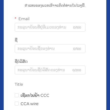
ຕัวແທນຂອງພວກເຮົາຈະຕິດຕໍ່ທ່ານໃນໄວໆນີ້.
Email
0/100
ຊື່
0/100
ຊື່ບໍລິສັດ
0/200
Title
ເຊືອກໄຟຟ້າ CCC
CCA wire