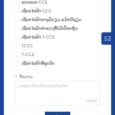
ລວດລວຍ CCS
ເຊືອກໄຟຟ້າ CCS
ເຊືອກໄຟຟ້າອາລູມິນຽມ-ແມັກນີຊຽມ
ເຊືອກໄຟຟ້າຄຳແດງທີ່ບໍ່ມີເປືອກຫຸ້ມ
ເຊືອກໄຟຟ້າ T-CCS
TCCC
T-CCA
ເຊືອກໄຟຟ້າທີ່ຊຸບດີບ
ຂໍ້ຄວາມ
0/1000