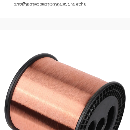
ຂາຍສົ່ງລວງລວດທອງເເດງຄຸນນະພາບສະຕີນ