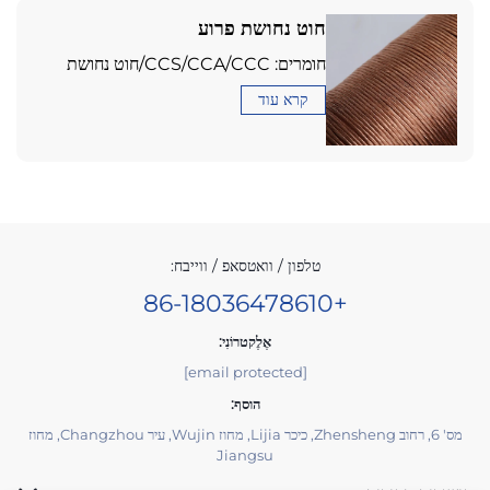
חוט נחושת פרוע
חומרים: CCS/CCA/CCC/חוט נחושת
קרא עוד
טלפון / וואטסאפ / ווייבח:
+86-18036478610
אֶלֶקטרוֹנִי:
[email protected]
הוסף:
מס' 6, רחוב Zhensheng, כיכר Lijia, מחוז Wujin, עיר Changzhou, מחוז
Jiangsu