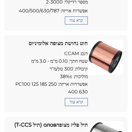
מספר רדיקלי: 2-3000
אפשרות אריזה: 400/500/630/787
קרא עוד
חוט נחושת מצופה אלומיניום
מגנזיום (חוט CCAM)
דגם: CCAM
שטח חתך: 0.10 מ"מ - 3.0 מ"מ
קיבולת: 300 טון/מ"ר
מוליכות: ≥38%
אפשרויות אריזה: PC100 125 185 250
400 630
קרא עוד
תיל פליז מצופהолов (תיל T-CCS)