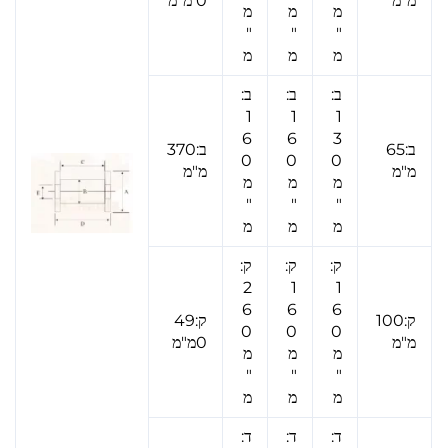
מ"מ
0 מ"מ
מ
מ
מ
"
"
"
מ
מ
מ
ב:
ב:
ב:
1
1
1
6
6
3
ב:65
ב:370
0
0
0
מ"מ
מ"מ
מ
מ
מ
"
"
"
מ
מ
מ
ק:
ק:
ק:
2
1
1
6
6
6
ק:100
ק:49
0
0
0
מ"מ
0מ"מ
מ
מ
מ
"
"
"
מ
מ
מ
ד:
ד:
ד: