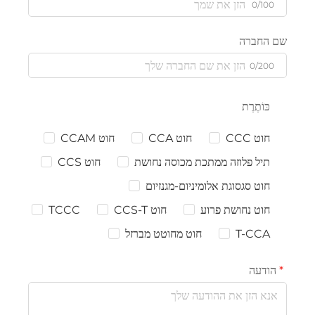
0/100
שם החברה
0/200
כּוֹתֶרֶת
חוט CCC
חוט CCA
חוט CCAM
תיל פלוזה ממתכת מכוסה נחושת
חוט CCS
חוט סגסוגת אלומיניום-מגנזיום
חוט נחושת פרוע
חוט CCS-T
TCCC
T-CCA
חוט מחוטט מברזל
הודעה