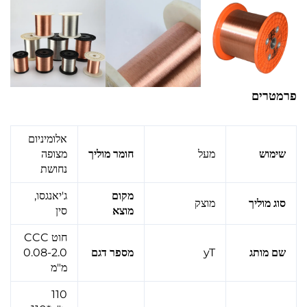
פרמטרים
אלומיניום
שימוש
מעל
חומר מוליך
מצופה
נחושת
מקום
ג'יאנגסו,
סוג מוליך
מוצק
מוצא
סין
חוט CCC
שם מותג
yT
מספר דגם
0.08-2.0
מ"מ
110