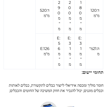
2
2
1
9
0
8
ד:120
ד:520
0
0
0
מ"מ
מ"מ
מ
מ
מ
"
"
"
מ
מ
מ
E:
E:
E:
5
3
3
ה:21מ"
1
1
6
E:126
מ
מ
מ
מ
מ"מ
"
"
"
מ
מ
מ
תחומי יישום:
חומר מוליך ומכסה אידיאלי לייצור כבלים לתקשורת, כבלים לאותות
וכבלים מוגנים; יכול להגביר את חוזק המשיכה של החוטים והכבלים;