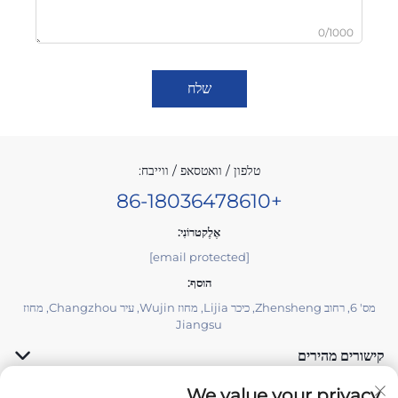
0/1000
שלח
טלפון / וואטסאפ / ווייבח:
+86-18036478610
אֶלֶקטרוֹנִי:
[email protected]
הוסף:
מס' 6, רחוב Zhensheng, כיכר Lijia, מחוז Wujin, עיר Changzhou, מחוז
Jiangsu
קישורים מהירים
We value your privacy
מוצרים