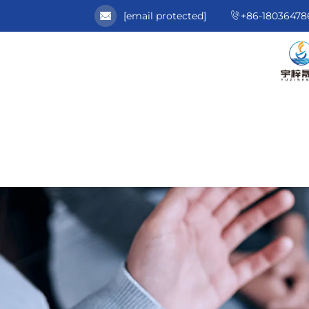
[email protected]
+86-18036478