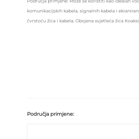
Područja primjene: Može se koristiti kao idealan vodi
komunikacijskih kabela, signalnih kabela i ekranira
čvrstoću žica i kabela; Obojena svjetleća žica Koaksij
Područja primjene: