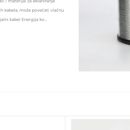
č i materijal za ekraniranje
nih kabela; može povećati vlačnu
alni kabel Energija ko...