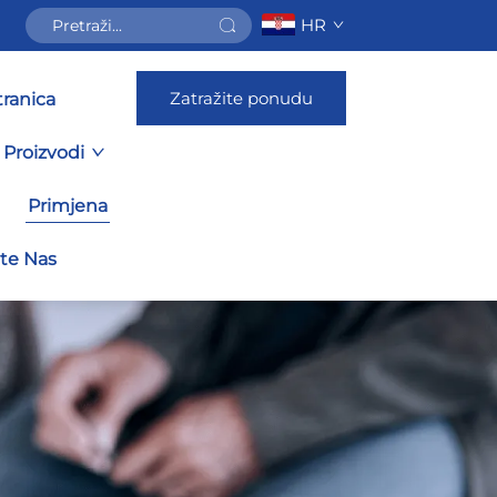
HR
Zatražite ponudu
ranica
Proizvodi
Primjena
jte Nas