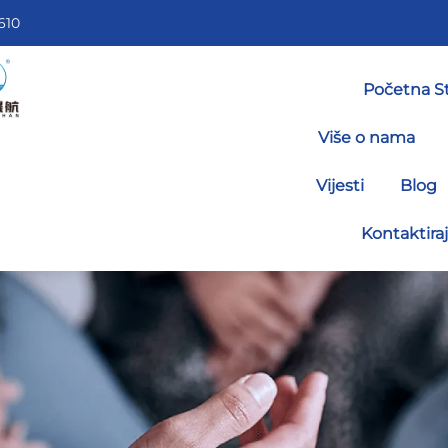
610
Početna St
Više o nama
Vijesti
Blog
Kontaktira