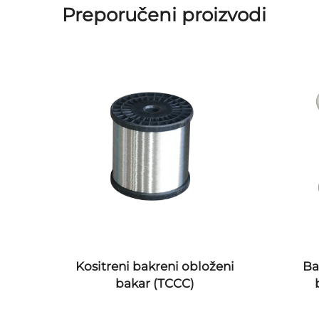
Preporučeni proizvodi
ijevi
Kositreni bakreni obloženi
Ba
žica)
bakar (TCCC)