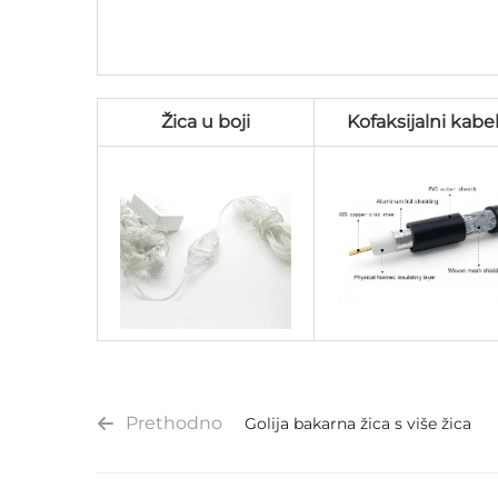
Žica u boji
Kofaksijalni kabe
Prethodno
Golija bakarna žica s više žica