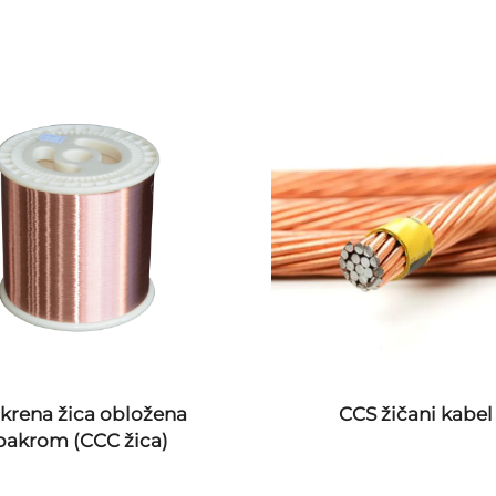
krena žica obložena
CCS žičani kabel
bakrom (CCC žica)