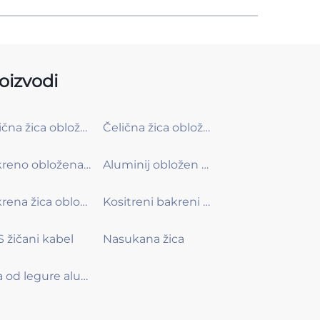
oizvodi
Čelična žica obložena bakrom (CCS žica)
Čelična žica obložena kositrom i bakrom (T-CCS žica)
Bakreno obložena aluminijska žica (CCA žica)
Aluminij obložen bakrom s kalajem (T-CCA)
Bakrena žica obložena bakrom (CCC žica)
Kositreni bakreni obloženi bakar (TCCC)
 žičani kabel
Nasukana žica
Žica od legure aluminija i magnezija (žica od legure AL-MG)