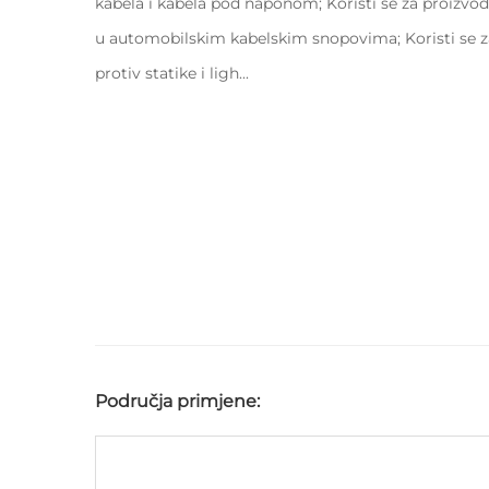
kabela i kabela pod naponom; Koristi se za proizvodn
u automobilskim kabelskim snopovima; Koristi se za
protiv statike i ligh...
Područja primjene: