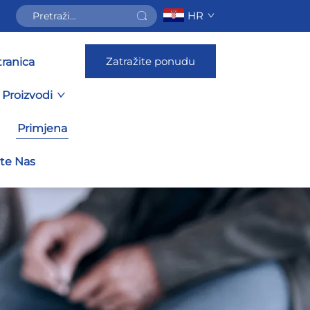
HR
Zatražite ponudu
ranica
Proizvodi
Primjena
jte Nas