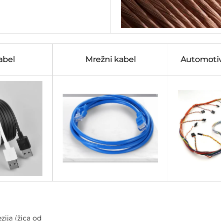
abel
Mrežni kabel
Automotiv
zija (žica od