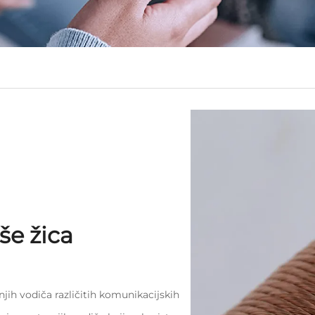
še žica
jih vodiča različitih komunikacijskih