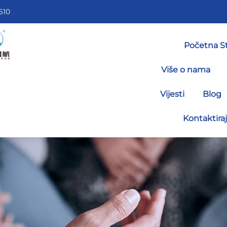
610
Početna St
Više o nama
Vijesti
Blog
Kontaktira