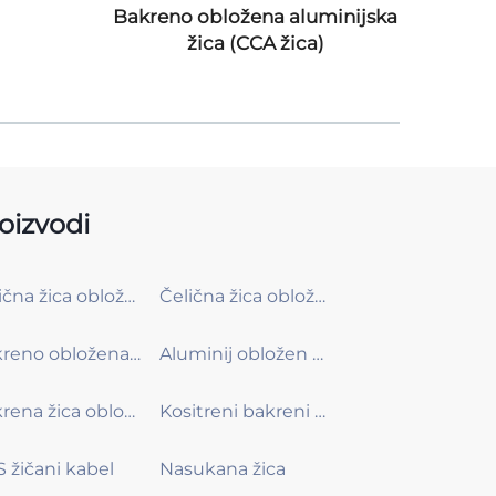
Bakreno obložena aluminijska
Alu
žica (CCA žica)
oizvodi
Čelična žica obložena bakrom (CCS žica)
Čelična žica obložena kositrom i bakrom (T-CCS žica)
Bakreno obložena aluminijska žica (CCA žica)
Aluminij obložen bakrom s kalajem (T-CCA)
Bakrena žica obložena bakrom (CCC žica)
Kositreni bakreni obloženi bakar (TCCC)
 žičani kabel
Nasukana žica