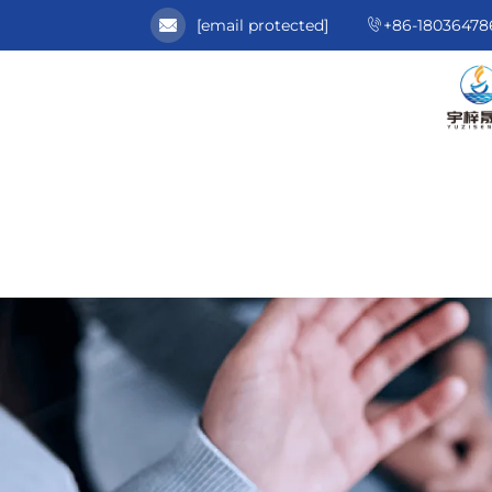
[email protected]
+86-18036478