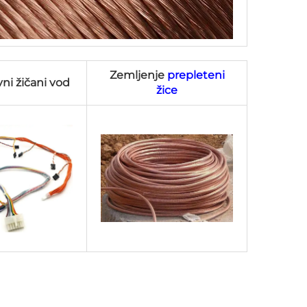
Zemljenje
prepleteni
ni žičani vod
žice