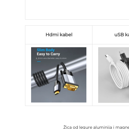
Hdmi kabel
uSB k
Žica od legure aluminija i magne