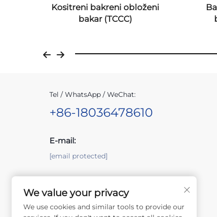
ijevi
Kositreni bakreni obloženi
Ba
žica)
bakar (TCCC)
Tel / WhatsApp / WeChat:
+86-18036478610
E-mail:
[email protected]
Dodaj:
We value your privacy
No.6, Zhensheng Road, Lijia Town, Wujin
District, Changzhou City, Jiangsu Province
We use cookies and similar tools to provide our