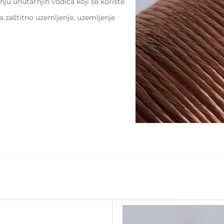
ju unutarnjih vodiča koji se koriste
 zaštitno uzemljenje, uzemljenje