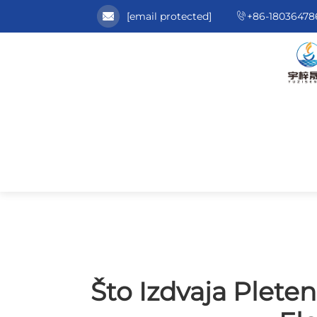
[email protected]
+86-18036478
Što Izdvaja Plet