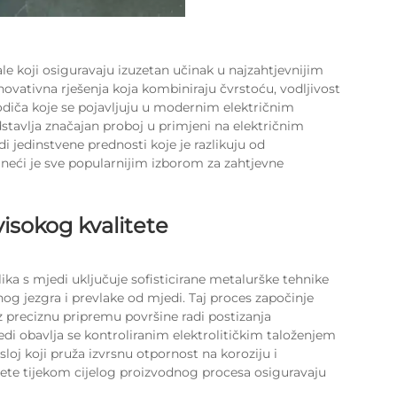
ale koji osiguravaju izuzetan učinak u najzahtjevnijim
inovativna rješenja koja kombiniraju čvrstoću, vodljivost
iča koje se pojavljuju u modernim električnim
stavlja značajan proboj u primjeni na električnim
i jedinstvene prednosti koje je razlikuju od
čineći je sve popularnijim izborom za zahtjevne
visokog kvalitete
ika s mjedi uključuje sofisticirane metalurške tehnike
og jezgra i prevlake od mjedi. Taj proces započinje
 preciznu pripremu površine radi postizanja
i obavlja se kontroliranim elektrolitičkim taloženjem
sloj koji pruža izvrsnu otpornost na koroziju i
itete tijekom cijelog proizvodnog procesa osiguravaju