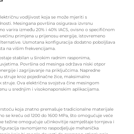
ektričnu vodljivost koja se može mjeriti s
nosti. Mesingana površina osigurava izvrsnu
čno varira između 20% i 40% IACS, ovisno o specifičnom
a većinu primjena u prijenosu energije, istovremeno
alternative. Usmotana konfiguracija dodatno poboljšava
ekta na višim frekvencijama.
 ostaje stabilan u širokim radnim rasponima,
 uvjetima. Površina od mesinga održava niski otpor
ergije i zagrijavanje na priključcima. Napredne
ju struje kroz pojedinačne žice, maksimalno
 struje. Ova električna svojstva čine mesingom
jenu u srednjim i visokonaponskim aplikacijama.
vrstoću koja znatno premašuje tradicionalne materijale
ično se kreću od 1200 do 1600 MPa, što omogućuje veće
e težine omogućuje učinkovitije razmještaje tornjeva i
figuracija ravnomjerno raspodjeljuje mehanička