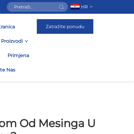
HR
Zatražite ponudu
ranica
Proizvodi
Primjena
jte Nas
ogom Od Mesinga U