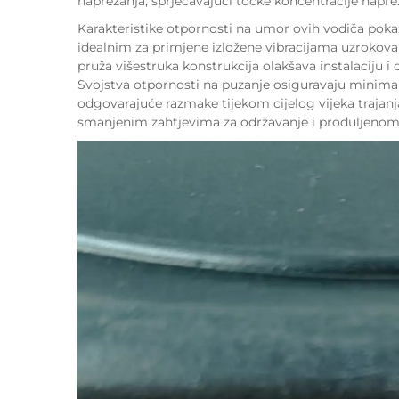
naprezanja, sprječavajući točke koncentracije napre
Karakteristike otpornosti na umor ovih vodiča pokaz
idealnim za primjene izložene vibracijama uzrokovan
pruža višestruka konstrukcija olakšava instalaciju 
Svojstva otpornosti na puzanje osiguravaju minima
odgovarajuće razmake tijekom cijelog vijeka trajanj
smanjenim zahtjevima za održavanje i produljeno