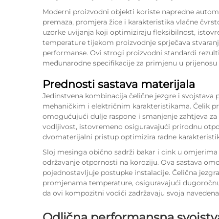
Moderni proizvodni objekti koriste napredne automa
premaza, promjera žice i karakteristika vlačne čvrst
uzorke uvijanja koji optimiziraju fleksibilnost, isto
temperature tijekom proizvodnje sprječava stvaranje
performanse. Ovi strogi proizvodni standardi rezult
međunarodne specifikacije za primjenu u prijenosu e
Prednosti sastava materijala
Jedinstvena kombinacija čelične jezgre i svojstava
mehaničkim i električnim karakteristikama. Čelik p
omogućujući dulje rasponе i smanjenje zahtjeva za
vodljivost, istovremeno osiguravajući prirodnu otpo
dvomaterijalni pristup optimizira radne karakteristi
Sloj mesinga obično sadrži bakar i cink u omjerima
održavanje otpornosti na koroziju. Ova sastava omogu
pojednostavljuje postupke instalacije. Čelična jezg
promjenama temperature, osiguravajući dugoročnu p
da ovi kompozitni vodiči zadržavaju svoja navedena 
Odlična performansna svojstv