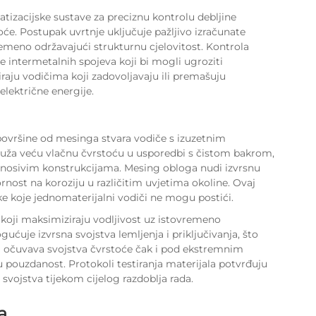
tizacijske sustave za preciznu kontrolu debljine
oće. Postupak uvrtnje uključuje pažljivo izračunate
vremeno održavajući strukturnu cjelovitost. Kontrola
 intermetalnih spojeva koji bi mogli ugroziti
iraju vodičima koji zadovoljavaju ili premašuju
lektrične energije.
 površine od mesinga stvara vodiče s izuzetnim
ruža veću vlačnu čvrstoću u usporedbi s čistom bakrom,
 nosivim konstrukcijama. Mesing obloga nudi izvrsnu
rnost na koroziju u različitim uvjetima okoline. Ovaj
ke koje jednomaterijalni vodiči ne mogu postići.
 koji maksimiziraju vodljivost uz istovremeno
ćuje izvrsna svojstva lemljenja i priključivanja, što
ra očuvava svojstva čvrstoće čak i pod ekstremnim
ouzdanost. Protokoli testiranja materijala potvrđuju
svojstva tijekom cijelog razdoblja rada.
a