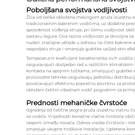
Poboljšana svojstva vodljivosti
Žica od čelika obložena mesingom pruža izuzetnu el
tradicionalnim bakrenim vodičima, uz dodatne pred
sposobnost vođenja struje, pri čemu vodljivost obi
sastavu legure. Ova razina vodljivosti je dovoljna z
nudeći značajne uštede u odnosu na čiste bakrene 
raspodjelu struje i smanjuje gubitke uslijed skin ef
Temperaturni koeficijent karakteristika ovih vodiča
osiguravajući dosljedan rad u različitim klimatskim
kontakta na spojnim točkama, smanjujući gubitke en
proizvodne tehnike osiguravaju jednoliku distribuci
povećavajući efektivnu poprečnu površinu za protok
obloženi čelični višestrani vodič pogodnim za prim
Prednosti mehaničke čvrstoće
Izgradnja od čelične jezgre pruža izuzetnu vlačnu č
za vodiče. Vrijednosti konačne vlačne čvrstoće ob
rasponi između nosača. Odnos visoke čvrstoće i nisk
smanjuje ukupne troškove instalacije. Upletena kon