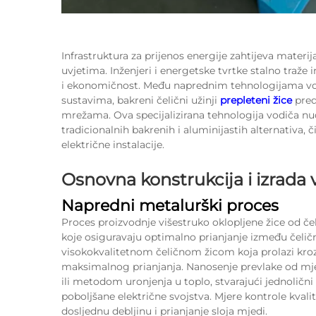
Infrastruktura za prijenos energije zahtijeva materij
uvjetima. Inženjeri i energetske tvrtke stalno traže 
i ekonomičnost. Među naprednim tehnologijama vod
sustavima, bakreni čelični užinji
prepleteni žice
pred
mrežama. Ova specijalizirana tehnologija vodiča nud
tradicionalnih bakrenih i aluminijastih alternativa, 
električne instalacije.
Osnovna konstrukcija i izrada 
Napredni metalurški proces
Proces proizvodnje višestruko oklopljene žice od čel
koje osiguravaju optimalno prianjanje između čeličn
visokokvalitetnom čeličnom žicom koja prolazi kroz
maksimalnog prianjanja. Nanosenje prevlake od mjed
ili metodom uronjenja u toplo, stvarajući jednolični 
poboljšane električne svojstva. Mjere kontrole kval
dosljednu debljinu i prianjanje sloja mjedi.