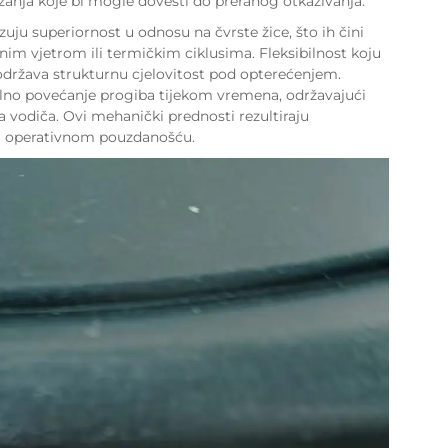
zanja koje bi mogle dovesti do preranog otkazivanja.
uju superiornost u odnosu na čvrste žice, što ih čini
im vjetrom ili termičkim ciklusima. Fleksibilnost koju
i održava strukturnu cjelovitost pod opterećenjem.
lno povećanje progiba tijekom vremena, održavajući
a vodiča. Ovi mehanički prednosti rezultiraju
m operativnom pouzdanošću.