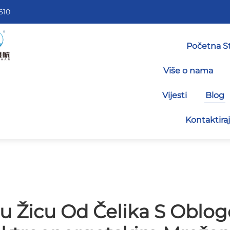
610
Početna St
Više o nama
Vijesti
Blog
Kontaktira
enu Žicu Od Čelika S Obl