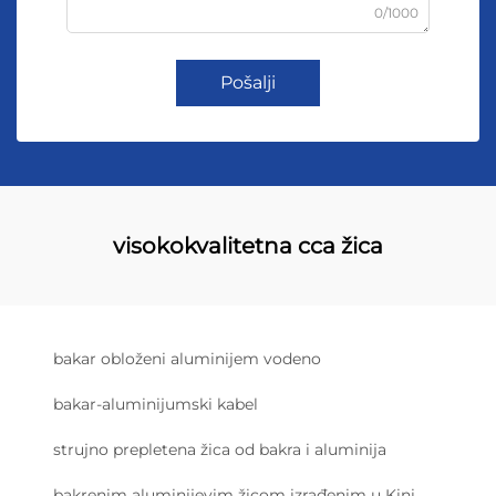
0/1000
Pošalji
visokokvalitetna cca žica
bakar obloženi aluminijem vodeno
bakar-aluminijumski kabel
strujno prepletena žica od bakra i aluminija
bakrenim aluminijevim žicom izrađenim u Kini