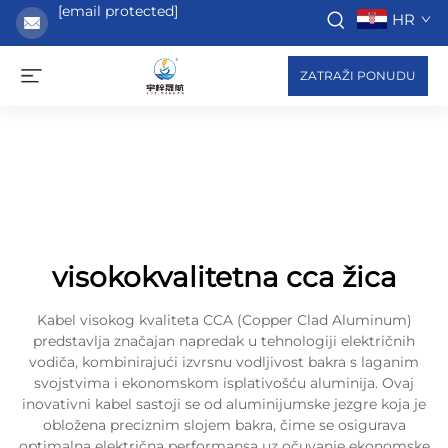
[email protected]
HR
ZATRAŽI PONUDU
visokokvalitetna cca žica
Kabel visokog kvaliteta CCA (Copper Clad Aluminum)
predstavlja značajan napredak u tehnologiji električnih
vodiča, kombinirajući izvrsnu vodljivost bakra s laganim
svojstvima i ekonomskom isplativošću aluminija. Ovaj
inovativni kabel sastoji se od aluminijumske jezgre koja je
obložena preciznim slojem bakra, čime se osigurava
optimalna električna performansa uz očuvanje ekonomske