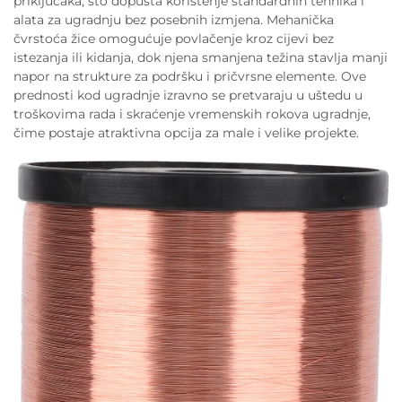
priključaka, što dopušta korištenje standardnih tehnika i
alata za ugradnju bez posebnih izmjena. Mehanička
čvrstoća žice omogućuje povlačenje kroz cijevi bez
istezanja ili kidanja, dok njena smanjena težina stavlja manji
napor na strukture za podršku i pričvrsne elemente. Ove
prednosti kod ugradnje izravno se pretvaraju u uštedu u
troškovima rada i skraćenje vremenskih rokova ugradnje,
čime postaje atraktivna opcija za male i velike projekte.