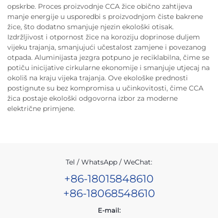
opskrbe. Proces proizvodnje CCA žice obično zahtijeva
manje energije u usporedbi s proizvodnjom čiste bakrene
žice, što dodatno smanjuje njezin ekološki otisak.
Izdržljivost i otpornost žice na koroziju doprinose duljem
vijeku trajanja, smanjujući učestalost zamjene i povezanog
otpada. Aluminijasta jezgra potpuno je reciklabilna, čime se
potiču inicijative cirkularne ekonomije i smanjuje utjecaj na
okoliš na kraju vijeka trajanja. Ove ekološke prednosti
postignute su bez kompromisa u učinkovitosti, čime CCA
žica postaje ekološki odgovorna izbor za moderne
električne primjene.
Tel / WhatsApp / WeChat:
+86-18015848610
+86-18068548610
E-mail: