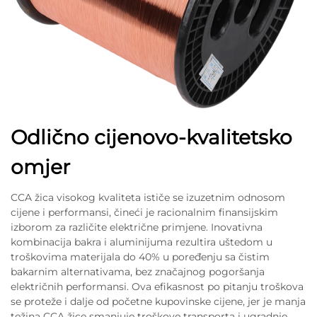
Odlično cijenovo-kvalitetsko
omjer
CCA žica visokog kvaliteta ističe se izuzetnim odnosom
cijene i performansi, čineći je racionalnim finansijskim
izborom za različite električne primjene. Inovativna
kombinacija bakra i aluminijuma rezultira uštedom u
troškovima materijala do 40% u poređenju sa čistim
bakarnim alternativama, bez značajnog pogoršanja
električnih performansi. Ova efikasnost po pitanju troškova
se proteže i dalje od početne kupovinske cijene, jer je manja
težina CCA žice smanjuje troškove transporta i ugradnje.