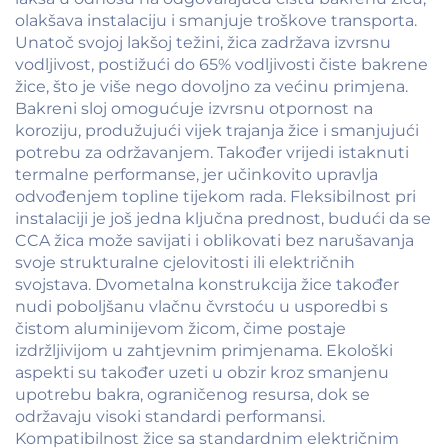
olakšava instalaciju i smanjuje troškove transporta.
Unatoč svojoj lakšoj težini, žica zadržava izvrsnu
vodljivost, postižući do 65% vodljivosti čiste bakrene
žice, što je više nego dovoljno za većinu primjena.
Bakreni sloj omogućuje izvrsnu otpornost na
koroziju, produžujući vijek trajanja žice i smanjujući
potrebu za održavanjem. Također vrijedi istaknuti
termalne performanse, jer učinkovito upravlja
odvođenjem topline tijekom rada. Fleksibilnost pri
instalaciji je još jedna ključna prednost, budući da se
CCA žica može savijati i oblikovati bez narušavanja
svoje strukturalne cjelovitosti ili električnih
svojstava. Dvometalna konstrukcija žice također
nudi poboljšanu vlačnu čvrstoću u usporedbi s
čistom aluminijevom žicom, čime postaje
izdržljivijom u zahtjevnim primjenama. Ekološki
aspekti su također uzeti u obzir kroz smanjenu
upotrebu bakra, ograničenog resursa, dok se
održavaju visoki standardi performansi.
Kompatibilnost žice sa standardnim električnim