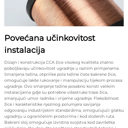
Povećana učinkovitost
instalacija
Dizajn i konstrukcija CCA žice visokog kvaliteta znatno
poboljšavaju učinkovitost ugradnje u raznim primjenama.
Smanjena težina, otprilike pola težine čiste bakrene žice,
omogućuje lakše rukovanje i manipulaciju tijekom procesa
ugradnje. Ovo smanjenje težine posebno koristi velikim
instalacijama gdje su potrebne višestruke trase žica,
smanjujući umor radnika i vrijeme ugradnje. Fleksibilnost
žice i karakteristike njezinog polumjera savijanja
odgovaraju industrijskim standardima, omogućujući glatku
ugradnju u ograničenim prostorima i kod složenih ruta.
Bakreni sloj omogućuje izvrstna svojstva kod završetka