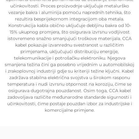
učinkovitosti. Proces proizvodnje uključuje metalurško
vezanje bakra i aluminija pomoću naprednih tehnika, što
rezultira besprijekornom integracijom oba metala.
Konstrukcija kabla obično uključuje debljinu bakra od 10-
15% ukupnog promjera, što osigurava izvrsnu vodljivost
istovremeno snažno smanjujući troškove materijala. CCA
kabel pokazuje izvanrednu svestranost u različitim
primjenama, uključujući distribuciju energije,
telekomunikacije i potrošačku elektroniku. Njegova
smanjena težina čini ga posebno vrijednim u automobilskoj
i zrakoplovnoj industriji gdje su kriteriji težine ključni. Kabel
zadržava stabilna električna svojstva u širokom rasponu
temperatura i nudi izvrsnu otpornost na koroziju, čime se
osigurava dugotrajna pouzdanost. Osim toga, CCA kabel
zadovoljava različite međunarodne standarde sigurnosti i
učinkovitosti, čime postaje pouzdan izbor za industrijske i
komercijalne primjene.