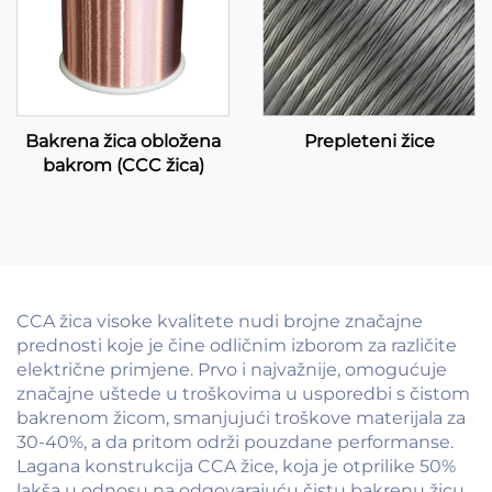
Bakrena žica obložena
Prepleteni žice
bakrom (CCC žica)
CCA žica visoke kvalitete nudi brojne značajne
prednosti koje je čine odličnim izborom za različite
električne primjene. Prvo i najvažnije, omogućuje
značajne uštede u troškovima u usporedbi s čistom
bakrenom žicom, smanjujući troškove materijala za
30-40%, a da pritom održi pouzdane performanse.
Lagana konstrukcija CCA žice, koja je otprilike 50%
lakša u odnosu na odgovarajuću čistu bakrenu žicu,