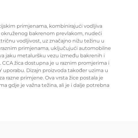
ijskim primjenama, kombinirajući vodljiva
zgra okruženog bakrenom prevlakom, nudeći
ričnu vodljivost, uz značajno nižu težinu u
 raznim primjenama, uključujući automobilne
rava jaku metaluršku vezu između bakrenih i
na. CCA žica dostupna je u raznim promjerima i
DIY uporabu. Dizajn proizvoda također uzima u
za razne primjene. Ova vrsta žice postala je
 gdje je važna težina, ali je i dalje potrebna