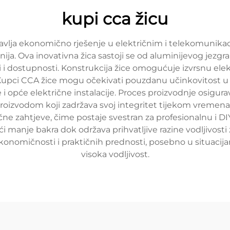
kupi cca žicu
lja ekonomično rješenje u električnim i telekomunikac
inija. Ova inovativna žica sastoji se od aluminijevog je
 dostupnosti. Konstrukcija žice omogućuje izvrsnu elekt
 Kupci CCA žice mogu očekivati pouzdanu učinkovitost u
i opće električne instalacije. Proces proizvodnje osigu
im proizvodom koji zadržava svoj integritet tijekom vreme
trične zahtjeve, čime postaje svestran za profesionalnu i 
i manje bakra dok održava prihvatljive razine vodljivosti 
nomičnosti i praktičnih prednosti, posebno u situacijama
visoka vodljivost.