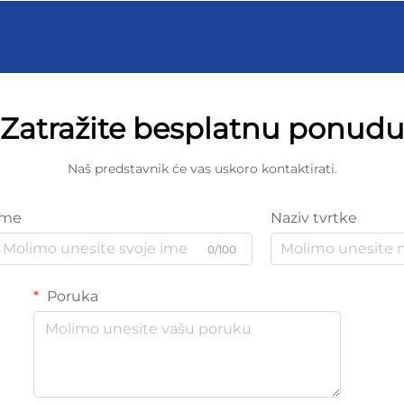
Zatražite besplatnu ponud
Naš predstavnik će vas uskoro kontaktirati.
Ime
Naziv tvrtke
0/100
Poruka