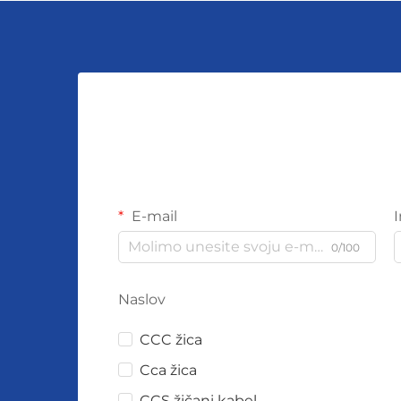
E-mail
0/100
Naslov
CCC žica
Cca žica
CCS žičani kabel