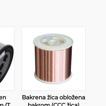
žen
Bakrena žica obložena
m (T-
bakrom (CCC žica)