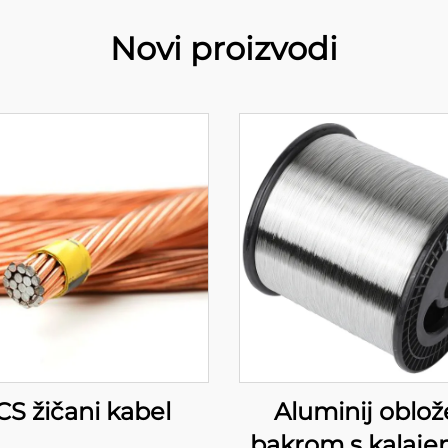
Novi proizvodi
CS žičani kabel
Aluminij oblo
bakrom s kalaje