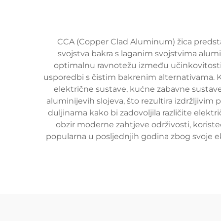
CCA (Copper Clad Aluminum) žica predstav
svojstva bakra s laganim svojstvima alum
optimalnu ravnotežu između učinkovitosti i
usporedbi s čistim bakrenim alternativama.
električne sustave, kućne zabavne sustave 
aluminijevih slojeva, što rezultira izdržljiv
duljinama kako bi zadovoljila različite elek
obzir moderne zahtjeve održivosti, koristeć
popularna u posljednjih godina zbog svoje eko