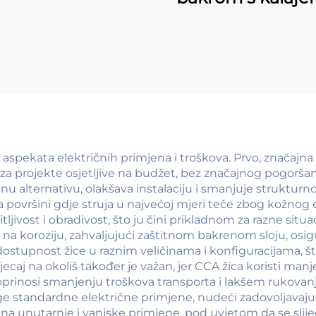
CCA)
 aspekata električnih primjena i troškova. Prvo, značajn
a projekte osjetljive na budžet, bez značajnog pogoršan
nu alternativu, olakšava instalaciju i smanjuje struktu
na površini gdje struja u najvećoj mjeri teče zbog kožnog 
jivost i obradivost, što ju čini prikladnom za razne situac
a koroziju, zahvaljujući zaštitnom bakrenom sloju, osigu
dostupnost žice u raznim veličinama i konfiguracijama,
jecaj na okoliš također je važan, jer CCA žica koristi man
oprinosi smanjenju troškova transporta i lakšem rukovanj
ge standardne električne primjene, nudeći zadovoljavaju
 na unutarnje i vanjske primjene, pod uvjetom da se slijed