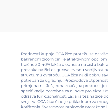
Prednosti kupnje CCA žice protežu se na više
bakrenom žicom čini je atraktivnom opcijom z
tipično 30-40% lakša u odnosu na čistu bakre
prevlaka na žici osigurava izvrsnu vodljivost 
strukturnu čvrstoću. CCA žica nudi dobru savitl
potreban za ugradnju. Proizvodova otpornost n
primjenama. Još jedna značajna prednost je 
specifikacije potrebne za njihove projekte. Ut
održava funkcionalnost. Lagana težina žice d
svojstva CCA žice čine je prikladnom za mno
korištenja. Svestranost proizvoda proteže se i