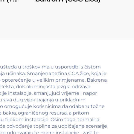
a ušteda u troškovima u usporedbi s čistom
ja učinaka. Smanjena težina CCA žice, koja je
rno opterećenje u velikim primjenama. Bakrena
efekta, dok aluminijasta jezgra održava
ije instalacije, smanjujući vrijeme i napor
rava dug vijek trajanja u prikladnim
 što omogućuje korisnicima da odaberu točne
je bakra, ograničenog resursa, a pritom
u tijekom instalacije. Osim toga, termalna
će odvođenje topline za uobičajene scenarije
e odgovarajuće mjere instalacije i zaštite.