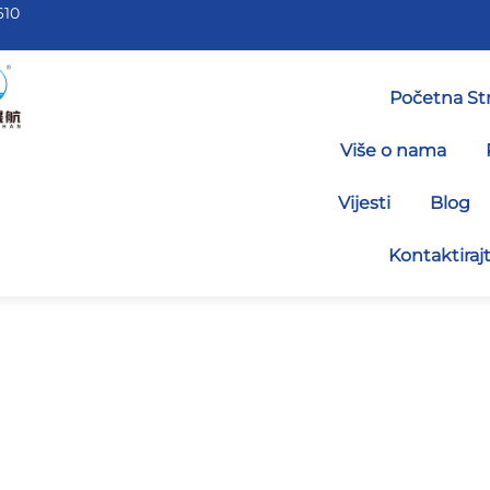
610
Početna St
Više o nama
Vijesti
Blog
Kontaktiraj