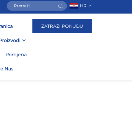
HR
ZATRAŽI PONUDU
ranica
Proizvodi
Primjena
te Nas