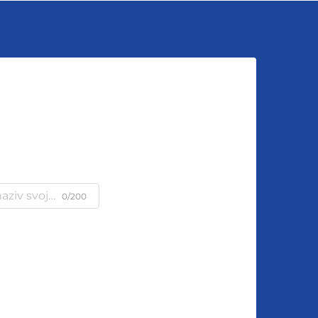
u
0/200