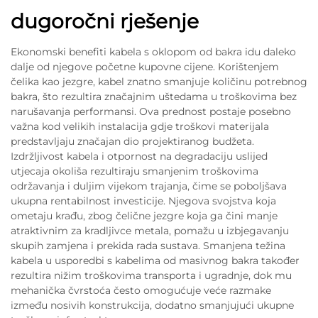
dugoročni rješenje
Ekonomski benefiti kabela s oklopom od bakra idu daleko
dalje od njegove početne kupovne cijene. Korištenjem
čelika kao jezgre, kabel znatno smanjuje količinu potrebnog
bakra, što rezultira značajnim uštedama u troškovima bez
narušavanja performansi. Ova prednost postaje posebno
važna kod velikih instalacija gdje troškovi materijala
predstavljaju značajan dio projektiranog budžeta.
Izdržljivost kabela i otpornost na degradaciju uslijed
utjecaja okoliša rezultiraju smanjenim troškovima
održavanja i duljim vijekom trajanja, čime se poboljšava
ukupna rentabilnost investicije. Njegova svojstva koja
ometaju krađu, zbog čelične jezgre koja ga čini manje
atraktivnim za kradljivce metala, pomažu u izbjegavanju
skupih zamjena i prekida rada sustava. Smanjena težina
kabela u usporedbi s kabelima od masivnog bakra također
rezultira nižim troškovima transporta i ugradnje, dok mu
mehanička čvrstoća često omogućuje veće razmake
između nosivih konstrukcija, dodatno smanjujući ukupne