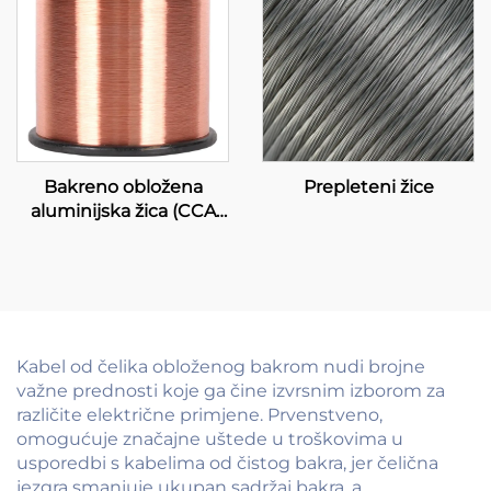
Bakreno obložena
Prepleteni žice
aluminijska žica (CCA
žica)
Kabel od čelika obloženog bakrom nudi brojne
važne prednosti koje ga čine izvrsnim izborom za
različite električne primjene. Prvenstveno,
omogućuje značajne uštede u troškovima u
usporedbi s kabelima od čistog bakra, jer čelična
jezgra smanjuje ukupan sadržaj bakra, a