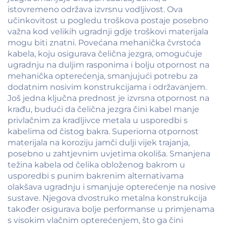
istovremeno održava izvrsnu vodljivost. Ova
učinkovitost u pogledu troškova postaje posebno
važna kod velikih ugradnji gdje troškovi materijala
mogu biti znatni. Povećana mehanička čvrstoća
kabela, koju osigurava čelična jezgra, omogućuje
ugradnju na duljim rasponima i bolju otpornost na
mehanička opterećenja, smanjujući potrebu za
dodatnim nosivim konstrukcijama i održavanjem.
Još jedna ključna prednost je izvrsna otpornost na
krađu, budući da čelična jezgra čini kabel manje
privlačnim za kradljivce metala u usporedbi s
kabelima od čistog bakra. Superiorna otpornost
materijala na koroziju jamči dulji vijek trajanja,
posebno u zahtjevnim uvjetima okoliša. Smanjena
težina kabela od čelika obloženog bakrom u
usporedbi s punim bakrenim alternativama
olakšava ugradnju i smanjuje opterećenje na nosive
sustave. Njegova dvostruko metalna konstrukcija
također osigurava bolje performanse u primjenama
s visokim vlačnim opterećenjem, što ga čini