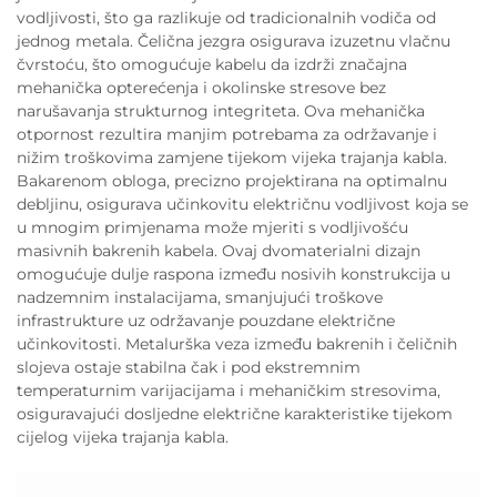
vodljivosti, što ga razlikuje od tradicionalnih vodiča od
jednog metala. Čelična jezgra osigurava izuzetnu vlačnu
čvrstoću, što omogućuje kabelu da izdrži značajna
mehanička opterećenja i okolinske stresove bez
narušavanja strukturnog integriteta. Ova mehanička
otpornost rezultira manjim potrebama za održavanje i
nižim troškovima zamjene tijekom vijeka trajanja kabla.
Bakarenom obloga, precizno projektirana na optimalnu
debljinu, osigurava učinkovitu električnu vodljivost koja se
u mnogim primjenama može mjeriti s vodljivošću
masivnih bakrenih kabela. Ovaj dvomaterialni dizajn
omogućuje dulje raspona između nosivih konstrukcija u
nadzemnim instalacijama, smanjujući troškove
infrastrukture uz održavanje pouzdane električne
učinkovitosti. Metalurška veza između bakrenih i čeličnih
slojeva ostaje stabilna čak i pod ekstremnim
temperaturnim varijacijama i mehaničkim stresovima,
osiguravajući dosljedne električne karakteristike tijekom
cijelog vijeka trajanja kabla.