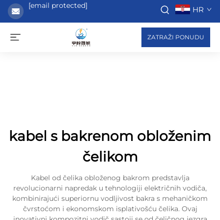
[email protected]
HR
ZATRAŽI PONUDU
kabel s bakrenom obloženim
čelikom
Kabel od čelika obloženog bakrom predstavlja
revolucionarni napredak u tehnologiji električnih vodiča,
kombinirajući superiornu vodljivost bakra s mehaničkom
čvrstoćom i ekonomskom isplativošću čelika. Ovaj
inovativni kompozitni vodič sastoji se od čeličnog jezgra