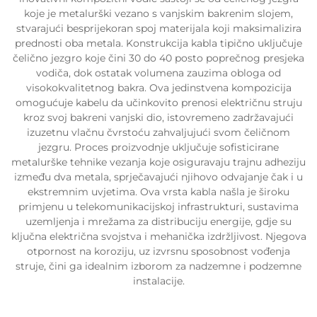
koje je metalurški vezano s vanjskim bakrenim slojem,
stvarajući besprijekoran spoj materijala koji maksimalizira
prednosti oba metala. Konstrukcija kabla tipično uključuje
čelično jezgro koje čini 30 do 40 posto poprečnog presjeka
vodiča, dok ostatak volumena zauzima obloga od
visokokvalitetnog bakra. Ova jedinstvena kompozicija
omogućuje kabelu da učinkovito prenosi električnu struju
kroz svoj bakreni vanjski dio, istovremeno zadržavajući
izuzetnu vlačnu čvrstoću zahvaljujući svom čeličnom
jezgru. Proces proizvodnje uključuje sofisticirane
metalurške tehnike vezanja koje osiguravaju trajnu adheziju
između dva metala, sprječavajući njihovo odvajanje čak i u
ekstremnim uvjetima. Ova vrsta kabla našla je široku
primjenu u telekomunikacijskoj infrastrukturi, sustavima
uzemljenja i mrežama za distribuciju energije, gdje su
ključna električna svojstva i mehanička izdržljivost. Njegova
otpornost na koroziju, uz izvrsnu sposobnost vođenja
struje, čini ga idealnim izborom za nadzemne i podzemne
instalacije.