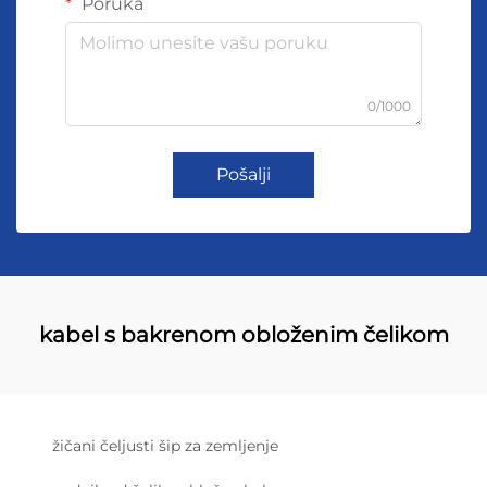
Poruka
0/1000
Pošalji
kabel s bakrenom obloženim čelikom
žičani čeljusti šip za zemljenje