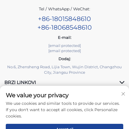
Tel / WhatsApp / WeChat:
+86-18015848610
+86-18068548610
E-mail:
[email protected]
[email protected]
Dodaj:
No.6, Zhensheng Road, Lijia Town, Wujin District, Changzhou
City, Jiangsu Province
BRZI LINKOVI
We value your privacy
PROIZVODI
We use cookies and similar tools to provide our services.
If you don't want to accept all cookies, click Personalize
cookies.