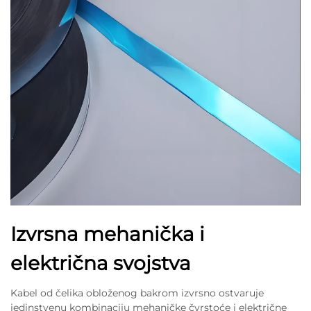
Izvrsna mehanička i
električna svojstva
Kabel od čelika obloženog bakrom izvrsno ostvaruje
jedinstvenu kombinaciju mehaničke čvrstoće i električne