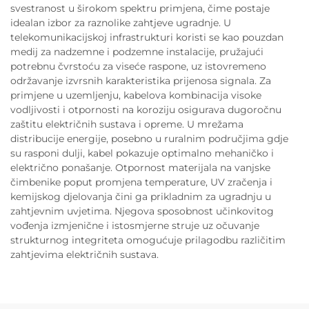
svestranost u širokom spektru primjena, čime postaje
idealan izbor za raznolike zahtjeve ugradnje. U
telekomunikacijskoj infrastrukturi koristi se kao pouzdan
medij za nadzemne i podzemne instalacije, pružajući
potrebnu čvrstoću za viseće raspone, uz istovremeno
održavanje izvrsnih karakteristika prijenosa signala. Za
primjene u uzemljenju, kabelova kombinacija visoke
vodljivosti i otpornosti na koroziju osigurava dugoročnu
zaštitu električnih sustava i opreme. U mrežama
distribucije energije, posebno u ruralnim područjima gdje
su rasponi dulji, kabel pokazuje optimalno mehaničko i
električno ponašanje. Otpornost materijala na vanjske
čimbenike poput promjena temperature, UV zračenja i
kemijskog djelovanja čini ga prikladnim za ugradnju u
zahtjevnim uvjetima. Njegova sposobnost učinkovitog
vođenja izmjenične i istosmjerne struje uz očuvanje
strukturnog integriteta omogućuje prilagodbu različitim
zahtjevima električnih sustava.